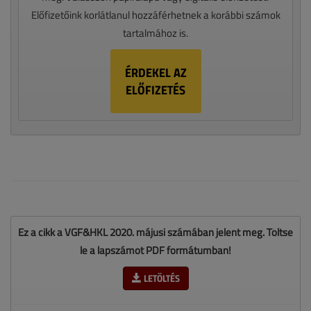
Előfizetőink korlátlanul hozzáférhetnek a korábbi számok
tartalmához is.
ÉRDEKEL AZ
ELŐFIZETÉS
Ez a cikk a VGF&HKL 2020. májusi számában jelent meg. Töltse
le a lapszámot PDF formátumban!
LETÖLTÉS