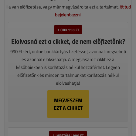
Ha van előfizetése, vagy már megvásárolta ezt a tartalmat,
itt tud
bejelentkezni
.
1 CIKK 990 FT
Elolvasná ezt a cikket, de nem előfizetőnk?
990 Ft-ért, online bankkártyás fizetéssel, azonnal megveheti
és azonnal elolvashatja. A megvásárolt cikkhez a
későbbiekben is korlátozás nélkül hozzáférhet. Legyen
előfizetőnk és minden tartalmunkat korlátozás nélkül
elolvashatja!
MEGVESZEM
EZT A CIKKET
1 LAPSZÁM 1990 FT