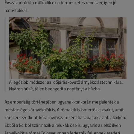
Évszázadok óta működik ez a természetes rendszer, igen jó
hatásfokkal.
A legősibb módszer az időjáráskövető árnyékolástechnikára.
Nyáron hűsít, télen beengedi a napfényt a házba
Az emberiség történetében ugyanakkor korán megjelentek a
mesterséges árnyékolók is. A rómaiak is ismerték a zsalut, amit
zárszerkezetként, korai nyílászáróként használtak az ablakaikon.
Ebből a korból származik a reluxák őse is, ugyanis az első ilyen
árnyékolót a római Colosseumban fedezték fel, ennek eredeti