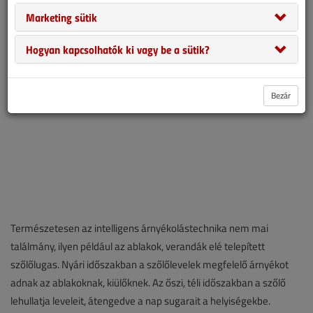
honnan is indultunk?
Marketing sütik
Hogyan kapcsolhatók ki vagy be a sütik?
Bezár
Természetesen az intelligens árnyékolástechnika nem mai
találmány, ilyen például az ablakok, verandák elé telepített
szőlőlugas. Nyári időszakban a szőlőlevelek megfelelő árnyékot
adnak az ablakoknak, kiülőknek. Az őszi, téli időszakban a szőlő
lehullatja leveleit, átengedve a nap sugarait a helyiségekbe.