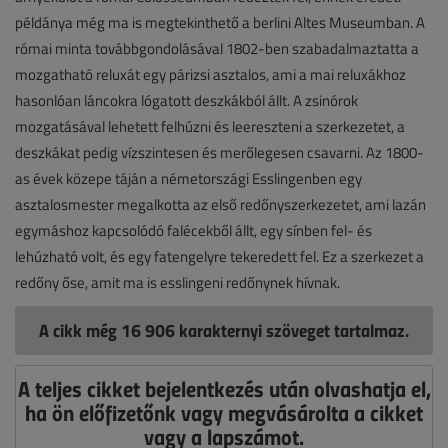
példánya még ma is megtekinthető a berlini Altes Museumban. A
római minta továbbgondolásával 1802-ben szabadalmaztatta a
mozgatható reluxát egy párizsi asztalos, ami a mai reluxákhoz
hasonlóan láncokra lógatott deszkákból állt. A zsinórok
mozgatásával lehetett felhúzni és leereszteni a szerkezetet, a
deszkákat pedig vízszintesen és merőlegesen csavarni. Az 1800-
as évek közepe táján a németországi Esslingenben egy
asztalosmester megalkotta az első redőnyszerkezetet, ami lazán
egymáshoz kapcsolódó falécekből állt, egy sínben fel- és
lehúzható volt, és egy fatengelyre tekeredett fel. Ez a szerkezet a
redőny őse, amit ma is esslingeni redőnynek hívnak.
A cikk még 16 906 karakternyi szöveget tartalmaz.
A teljes cikket bejelentkezés után olvashatja el,
ha ön előfizetőnk vagy megvásárolta a cikket
vagy a lapszámot.