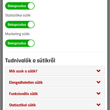
információk mára aktualitásukat veszíthették, valamint a tartalom
helyenként hiányos lehet (képek, táblázatok stb.).
Statisztikai sütik:
Marketing sütik:
Tudnivalók a sütikről
Mik azok a sütik?
Az árnyékolás nemcsak napjainkban, de a régi időkben is fontos
Elengedhetetlen sütik
szempont volt. Amellett, hogy az életterünk komfortját növeli a
napszakhoz, évszakokhoz igazodó árnyékolás, jelentős
Funkcionális sütik
energiamegtakarítást is produkálhat. Az intelligens
vezérlőrendszereknek, és okosotthonoknak köszönhetően ez a
Statisztikai sütik
szegmens jelentős előrelépést mutatott az elmúlt években. De