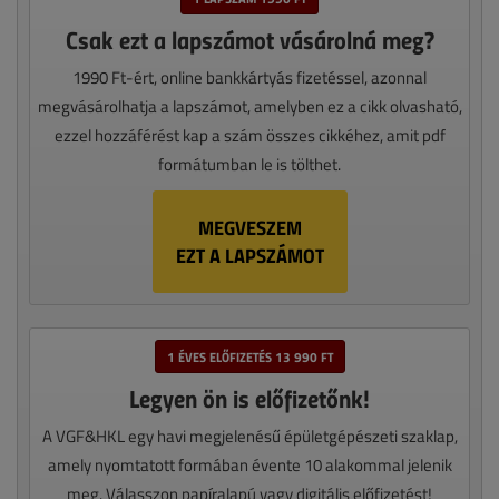
Csak ezt a lapszámot vásárolná meg?
1990 Ft-ért, online bankkártyás fizetéssel, azonnal
megvásárolhatja a lapszámot, amelyben ez a cikk olvasható,
ezzel hozzáférést kap a szám összes cikkéhez, amit pdf
formátumban le is tölthet.
MEGVESZEM
EZT A LAPSZÁMOT
1 ÉVES ELŐFIZETÉS 13 990 FT
Legyen ön is előfizetőnk!
A VGF&HKL egy havi megjelenésű épületgépészeti szaklap,
amely nyomtatott formában évente 10 alakommal jelenik
meg. Válasszon papíralapú vagy digitális előfizetést!