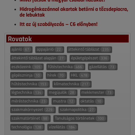
Hidrogénkazánnal akartak betörni a tőzsdepiacra,
de lebuktak
Itt az új szabályozás – C6 előnyben!
Rovatok
ajánló
appajánló
áttekintő táblázat
67
22
235
áttekintő táblázat alapján
épületgépészet
27
336
eszközeink
fűtéstechnika
gázellátás
105
466
73
gépészninja
hírek
HKL
10
70
478
hűtéstechnika
klímatechnika
153
217
légtechnika
megújulók
mekkmester
134
28
73
méréstechnika
mustra
oktatás
23
12
10
szakmakörnyezet
szakmapolitika
229
27
szakmatörténet
Tanulságos történetek
98
100
technológia
vízellátás
128
184