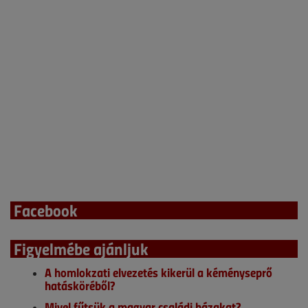
Facebook
Figyelmébe ajánljuk
A homlokzati elvezetés kikerül a kéményseprő
hatásköréből?
Mivel fűtsük a magyar családi házakat?