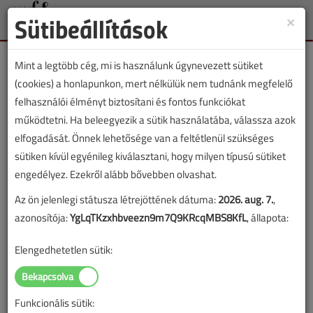
Sütibeállítások
×
Toggle
naviga
Mint a legtöbb cég, mi is használunk úgynevezett sütiket
(cookies) a honlapunkon, mert nélkülük nem tudnánk megfelelő
felhasználói élményt biztosítani és fontos funkciókat
működtetni. Ha beleegyezik a sütik használatába, válassza azok
Lapszám:
elfogadását. Önnek lehetősége van a feltétlenül szükséges
sütiken kívül egyénileg kiválasztani, hogy milyen típusú sütiket
TARTALOM
engedélyez. Ezekről alább bővebben olvashat.
Az ön jelenlegi státusza létrejöttének dátuma:
2026. aug. 7.
,
Épületgépészet
azonosítója:
YgLqTKzxhbveezn9m7Q9KRcqMBS8KfL
, állapota:
A technológia árnyékában
Elengedhetetlen sütik:
2020/5. lapszám
|
Lantos Tivadar
|
7625 |
Funkcionális sütik:
Figylem! Ez a cikk 6 éve frissült utoljára. A benne szereplő