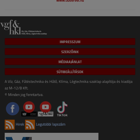
www.observer.hu
IMPRESSZUM
SZERZŐINK
MÉDIAAJÁNLAT
SÜTIBEÁLLÍTÁSOK
A Víz, Gáz, Fűtéstechnika és Hűtő, Klíma, Légtechnika szaklap alapítója és kiadója
az M-12/B Kft.
© Minden jog fenntartva.
Hírek
Legutóbbi lapszám