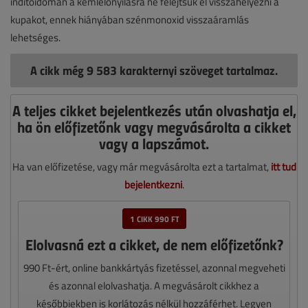
indítóidomán a kémlelőnyílásra ne felejtsük el visszahelyezni a
kupakot, ennek hiányában szénmonoxid visszaáramlás
lehetséges.
A cikk még 9 583 karakternyi szöveget tartalmaz.
A teljes cikket bejelentkezés után olvashatja el,
ha ön előfizetőnk vagy megvásárolta a cikket
vagy a lapszámot.
Ha van előfizetése, vagy már megvásárolta ezt a tartalmat,
itt tud
bejelentkezni
.
1 CIKK 990 FT
Elolvasná ezt a cikket, de nem előfizetőnk?
990 Ft-ért, online bankkártyás fizetéssel, azonnal megveheti
és azonnal elolvashatja. A megvásárolt cikkhez a
későbbiekben is korlátozás nélkül hozzáférhet. Legyen