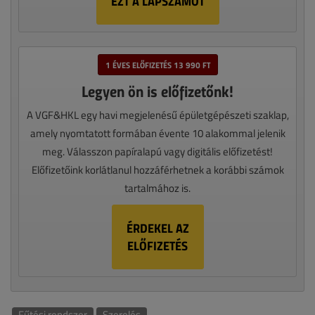
EZT A LAPSZÁMOT
1 ÉVES ELŐFIZETÉS 13 990 FT
Legyen ön is előfizetőnk!
A VGF&HKL egy havi megjelenésű épületgépészeti szaklap,
amely nyomtatott formában évente 10 alakommal jelenik
meg. Válasszon papíralapú vagy digitális előfizetést!
Előfizetőink korlátlanul hozzáférhetnek a korábbi számok
tartalmához is.
ÉRDEKEL AZ
ELŐFIZETÉS
Fűtési rendszer
Szerelés