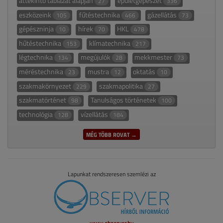
áttekintő táblázat alapján
épületgépészet
27
336
eszközeink
fűtéstechnika
gázellátás
105
466
73
gépészninja
hírek
HKL
10
70
478
hűtéstechnika
klímatechnika
153
217
légtechnika
megújulók
mekkmester
134
28
73
méréstechnika
mustra
oktatás
23
12
10
szakmakörnyezet
szakmapolitika
229
27
szakmatörténet
Tanulságos történetek
98
100
technológia
vízellátás
128
184
MÉG TÖBB ROVAT →
Lapunkat rendszeresen szemlézi az