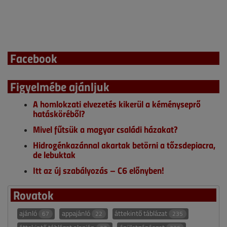
Facebook
Figyelmébe ajánljuk
A homlokzati elvezetés kikerül a kéményseprő
hatásköréből?
Mivel fűtsük a magyar családi házakat?
Hidrogénkazánnal akartak betörni a tőzsdepiacra,
de lebuktak
Itt az új szabályozás – C6 előnyben!
Rovatok
ajánló
appajánló
áttekintő táblázat
67
22
235