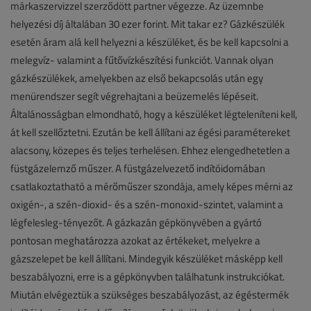
márkaszervizzel szerződött partner végezze. Az üzemnbe
helyezési díj általában 30 ezer forint. Mit takar ez? Gázkészülék
esetén áram alá kell helyezni a készüléket, és be kell kapcsolni a
melegvíz- valamint a fűtővízkészítési funkciót. Vannak olyan
gázkészülékek, amelyekben az első bekapcsolás után egy
menürendszer segít végrehajtani a beüzemelés lépéseit.
Általánosságban elmondható, hogy a készüléket légteleníteni kell,
át kell szellőztetni. Ezután be kell állítani az égési paramétereket
alacsony, közepes és teljes terhelésen. Ehhez elengedhetetlen a
füstgázelemző műszer. A füstgázelvezető indítóidomában
csatlakoztatható a mérőműszer szondája, amely képes mérni az
oxigén-, a szén-dioxid- és a szén-monoxid-szintet, valamint a
légfelesleg-tényezőt. A gázkazán gépkönyvében a gyártó
pontosan meghatározza azokat az értékeket, melyekre a
gázszelepet be kell állítani. Mindegyik készüléket másképp kell
beszabályozni, erre is a gépkönyvben találhatunk instrukciókat.
Miután elvégeztük a szükséges beszabályozást, az égéstermék