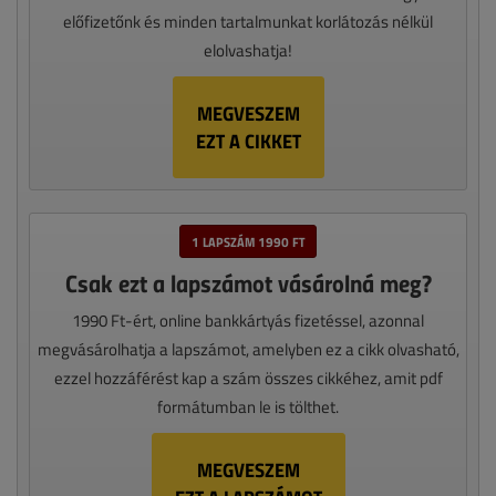
előfizetőnk és minden tartalmunkat korlátozás nélkül
elolvashatja!
MEGVESZEM
EZT A CIKKET
1 LAPSZÁM 1990 FT
Csak ezt a lapszámot vásárolná meg?
1990 Ft-ért, online bankkártyás fizetéssel, azonnal
megvásárolhatja a lapszámot, amelyben ez a cikk olvasható,
ezzel hozzáférést kap a szám összes cikkéhez, amit pdf
formátumban le is tölthet.
MEGVESZEM