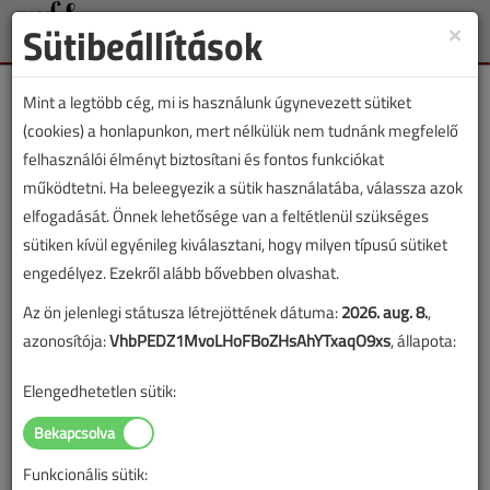
Sütibeállítások
×
Toggle
naviga
Mint a legtöbb cég, mi is használunk úgynevezett sütiket
(cookies) a honlapunkon, mert nélkülük nem tudnánk megfelelő
felhasználói élményt biztosítani és fontos funkciókat
működtetni. Ha beleegyezik a sütik használatába, válassza azok
Lapszám:
elfogadását. Önnek lehetősége van a feltétlenül szükséges
sütiken kívül egyénileg kiválasztani, hogy milyen típusú sütiket
TARTALOM
engedélyez. Ezekről alább bővebben olvashat.
Az ön jelenlegi státusza létrejöttének dátuma:
2026. aug. 8.
,
Fűtéstechnika
azonosítója:
VhbPEDZ1MvoLHoFBoZHsAhYTxaqO9xs
, állapota:
Szerviz és garancia
Elengedhetetlen sütik:
2020/5. lapszám
|
Lantos Tivadar
|
7823 |
Funkcionális sütik:
Figylem! Ez a cikk 6 éve frissült utoljára. A benne szereplő