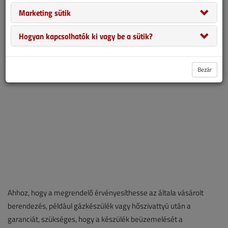
kötelező szerviz ideje, de a járványhelyzet miatt szívesen
Marketing sütik
későbbre halasztanánk ezt a munkát, célszerű felkeresni a gyártót
vagy annak hazai képviselőjét útmutatásért.
Hogyan kapcsolhatók ki vagy be a sütik?
Bezár
Ahhoz, hogy a megrendelő érvényesíthesse az általa vásárolt
berendezés, például gázkészülék vagy hőszivattyú után a
garanciát, szükséges, hogy a készülék beüzemelését a