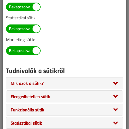
információk mára aktualitásukat veszíthették, valamint a tartalom
helyenként hiányos lehet (képek, táblázatok stb.).
Statisztikai sütik:
Marketing sütik:
Tudnivalók a sütikről
Mik azok a sütik?
Általánosságban elmondható, hogy tüzelőberendezéseink
Elengedhetetlen sütik
garanciáját csak akkor érvényesíthetjük, ha azt szakszerűen
telepítették, és gondoskodtak az előírt, úgyszintén szakszerű
Funkcionális sütik
felülvizsgálatokról, szervizekről. Az egyes gyártók ezzel
kapcsolatos előírásai ugyanakkor eltérőek. Ha bármi okból
Statisztikai sütik
kétségeink merülnek fel ezzel kapcsolatban, ha például itt lenne a