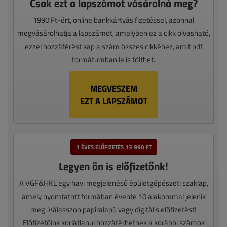
Csak ezt a lapszámot vásárolná meg?
1990 Ft-ért, online bankkártyás fizetéssel, azonnal
megvásárolhatja a lapszámot, amelyben ez a cikk olvasható,
ezzel hozzáférést kap a szám összes cikkéhez, amit pdf
formátumban le is tölthet.
MEGVESZEM
EZT A LAPSZÁMOT
1 ÉVES ELŐFIZETÉS 13 990 FT
Legyen ön is előfizetőnk!
A VGF&HKL egy havi megjelenésű épületgépészeti szaklap,
amely nyomtatott formában évente 10 alakommal jelenik
meg. Válasszon papíralapú vagy digitális előfizetést!
Előfizetőink korlátlanul hozzáférhetnek a korábbi számok