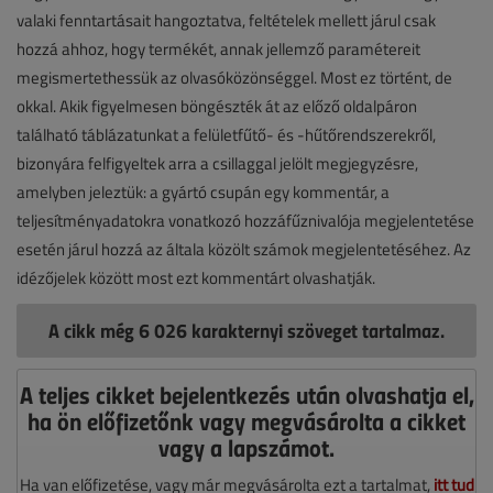
valaki fenntartásait hangoztatva, feltételek mellett járul csak
hozzá ahhoz, hogy termékét, annak jellemző paramétereit
megismertethessük az olvasóközönséggel. Most ez történt, de
okkal. Akik figyelmesen böngészték át az előző oldalpáron
található táblázatunkat a felületfűtő- és -hűtőrendszerekről,
bizonyára felfigyeltek arra a csillaggal jelölt megjegyzésre,
amelyben jeleztük: a gyártó csupán egy kommentár, a
teljesítményadatokra vonatkozó hozzáfűznivalója megjelentetése
esetén járul hozzá az általa közölt számok megjelentetéséhez. Az
idézőjelek között most ezt kommentárt olvashatják.
A cikk még 6 026 karakternyi szöveget tartalmaz.
A teljes cikket bejelentkezés után olvashatja el,
ha ön előfizetőnk vagy megvásárolta a cikket
vagy a lapszámot.
Ha van előfizetése, vagy már megvásárolta ezt a tartalmat,
itt tud