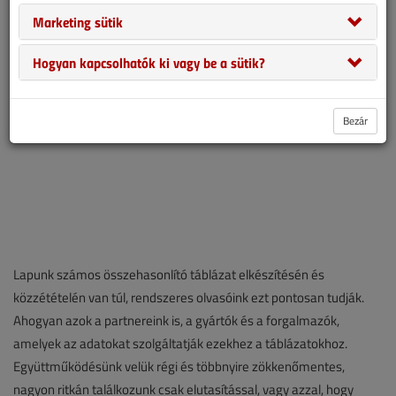
Marketing sütik
Hogyan kapcsolhatók ki vagy be a sütik?
Bezár
Lapunk számos összehasonlító táblázat elkészítésén és
közzétételén van túl, rendszeres olvasóink ezt pontosan tudják.
Ahogyan azok a partnereink is, a gyártók és a forgalmazók,
amelyek az adatokat szolgáltatják ezekhez a táblázatokhoz.
Együttműködésünk velük régi és többnyire zökkenőmentes,
nagyon ritkán találkozunk csak elutasítással, vagy azzal, hogy