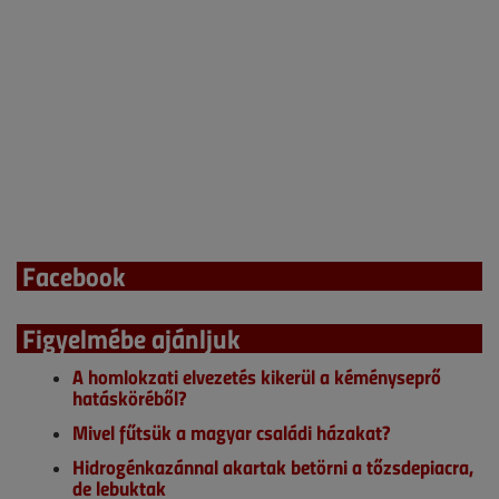
Facebook
Figyelmébe ajánljuk
A homlokzati elvezetés kikerül a kéményseprő
hatásköréből?
Mivel fűtsük a magyar családi házakat?
Hidrogénkazánnal akartak betörni a tőzsdepiacra,
de lebuktak