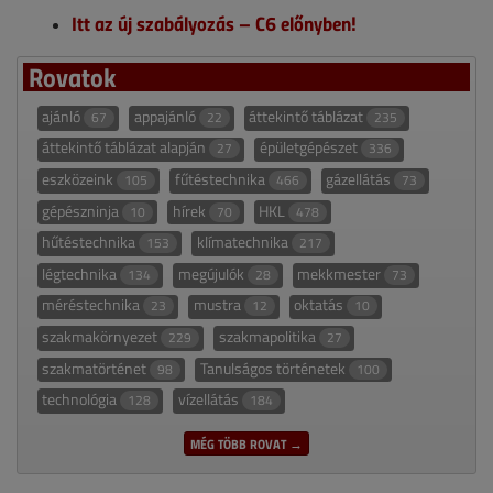
Itt az új szabályozás – C6 előnyben!
Rovatok
ajánló
appajánló
áttekintő táblázat
67
22
235
áttekintő táblázat alapján
épületgépészet
27
336
eszközeink
fűtéstechnika
gázellátás
105
466
73
gépészninja
hírek
HKL
10
70
478
hűtéstechnika
klímatechnika
153
217
légtechnika
megújulók
mekkmester
134
28
73
méréstechnika
mustra
oktatás
23
12
10
szakmakörnyezet
szakmapolitika
229
27
szakmatörténet
Tanulságos történetek
98
100
technológia
vízellátás
128
184
MÉG TÖBB ROVAT →