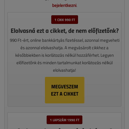
bejelentkezni
.
1 CIKK 990 FT
Elolvasná ezt a cikket, de nem előfizetőnk?
990 Ft-ért, online bankkártyás fizetéssel, azonnal megveheti
és azonnal elolvashatja. A megvásárolt cikkhez a
későbbiekben is korlátozás nélkül hozzáférhet. Legyen
előfizetőnk és minden tartalmunkat korlátozás nélkül
elolvashatja!
MEGVESZEM
EZT A CIKKET
1 LAPSZÁM 1990 FT