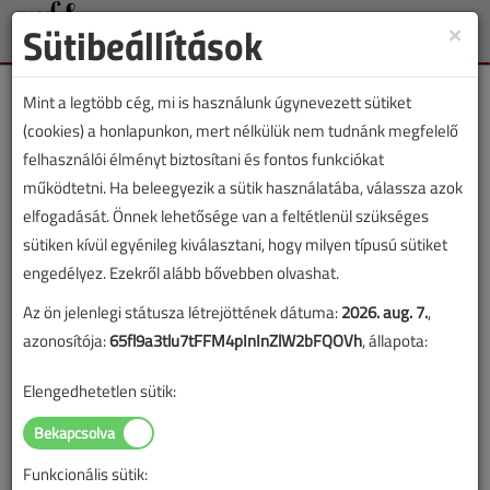
Sütibeállítások
×
Toggle
naviga
Mint a legtöbb cég, mi is használunk úgynevezett sütiket
(cookies) a honlapunkon, mert nélkülük nem tudnánk megfelelő
felhasználói élményt biztosítani és fontos funkciókat
működtetni. Ha beleegyezik a sütik használatába, válassza azok
Lapszám:
elfogadását. Önnek lehetősége van a feltétlenül szükséges
sütiken kívül egyénileg kiválasztani, hogy milyen típusú sütiket
TARTALOM
engedélyez. Ezekről alább bővebben olvashat.
Az ön jelenlegi státusza létrejöttének dátuma:
2026. aug. 7.
,
HKL
Szakmakörnyezet
azonosítója:
65fl9a3tlu7tFFM4pInInZlW2bFQOVh
, állapota:
Mennyi az annyi?
Elengedhetetlen sütik:
Néhány szó a teljesítményadatokról
2020/3. lapszám
|
Erdősi Csaba
|
7820 |
Funkcionális sütik: