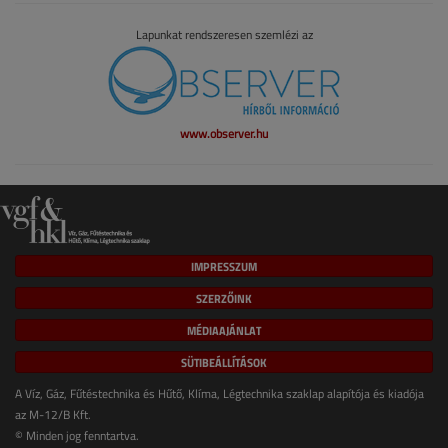
Lapunkat rendszeresen szemlézi az
www.observer.hu
IMPRESSZUM
SZERZŐINK
MÉDIAAJÁNLAT
SÜTIBEÁLLÍTÁSOK
A Víz, Gáz, Fűtéstechnika és Hűtő, Klíma, Légtechnika szaklap alapítója és kiadója
az M-12/B Kft.
© Minden jog fenntartva.