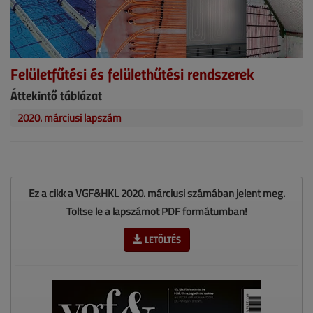
Felületfűtési és felülethűtési rendszerek
Áttekintő táblázat
2020. márciusi lapszám
Ez a cikk a VGF&HKL 2020. márciusi számában jelent meg.
Töltse le a lapszámot PDF formátumban!
LETÖLTÉS