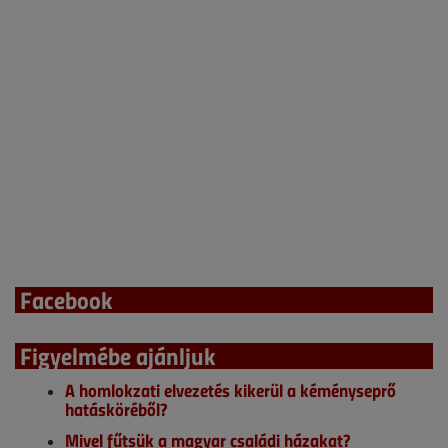
Facebook
Figyelmébe ajánljuk
A homlokzati elvezetés kikerül a kéményseprő
hatásköréből?
Mivel fűtsük a magyar családi házakat?