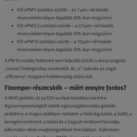
ISO ePM1 osztályú szűrők – az 1 µm-nél kisebb
részecskéket képes legalább 50%-ban megszűrni
ISO ePM2,5 osztályú szűrők – a 2,5 µm-nél kisebb
részecskéket képes legalább 50%-ban megszűrni
ISO ePM10 osztályú szűrők – a 10 µm-nél kisebb
részecskéket képes legalább 50%-ban megszűrni
A PM10 osztály feltételeit sem teljesítő szűrők a durva (angolul
„coarse”) kategóriába sorolandók. Az „e” szócska az angol
„efficiency”, magyarul hatékonyság szóra utal.
Finompor-részecskék – miért ennyire fontos?
A WHO globális, és az EEA európai kutatásai szerint a
légszennyezettségből adódó egészségkárosodás globális
probléma, a magas szállópor-tartalom a felső légutakat, a tüdőt, a
keringési rendszert, a szívet és a húgyúti rendszert támadja,
jellemzően rákos megbetegedések formájában. Különösen