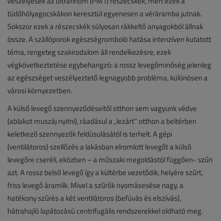
veszélyesek az ultrafinom (PM1) részecskék, mert ezek a
tüdőhólyagocskákon keresztül egyenesen a véráramba jutnak.
Sokszor ezek a részecskék súlyosan rákkeltő anyagokból állnak
össze. A szállóporok egészségromboló hatása intenzíven kutatott
téma, rengeteg szakirodalom áll rendelkezésre, ezek
végkövetkeztetése egybehangzó: a rossz levegőminőség jelenleg
az egészséget veszélyeztető legnagyobb probléma, különösen a
városi környezetben.
A külső levegő szennyeződéseitől otthon sem vagyunk védve
(ablakot muszáj nyitni), ráadásul a „lezárt” otthon a beltérben
keletkező szennyezők feldúsulásától is terhelt. A gépi
(ventilátoros) szellőzés a lakásban elromlott levegőt a külső
levegőre cseréli, eközben – a műszaki megoldástól függően- szűri
azt. A rossz belső levegő így a kültérbe vezetődik, helyére szűrt,
friss levegő áramlik. Mivel a szűrők nyomásesése nagy, a
hatékony szűrés a két ventilátoros (befúvás és elszívás),
hátrahajló lapátozású centrifugális rendszerekkel oldható meg.