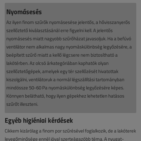
Nyomásesés
Az ilyen finom szűrők nyomásesése jelentős, a hővisszanyerős
szellőztető kiválasztásánál erre figyelni kell. A jelentős
nyomásesés miatt nagyobb szűrőházat javasoljuk. Ha a befúvó
ventilátor nem alkalmas nagy nyomáskülönbség legyőzésére, a
beépített szűrő miatt a kellő légcsere nem biztosítható a
lakótérben. Az olcsó árkategóriában kaphatók olyan
szellőztetőgépek, amelyek egy tér szellőzését hivatottak
kiszolgálni, ventilátoruk a normál légszállítási tartományban
mindössze 50-60 Pa nyomáskülönbség legyőzésére képes.
Könnyen belátható, hogy ilyen gépekhez lehetetlen hatásos
szűrőt illeszteni.
Egyéb higiéniai kérdések
Cikkem kizárólag a finom por szűrésével foglalkozik, de a lakóterek
levegőminősége ennél jóval szerteágazóbb téma. A nyugat-