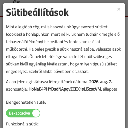
Sütibeállítások
×
Toggle
naviga
Mint a legtöbb cég, mi is használunk úgynevezett sütiket
(cookies) a honlapunkon, mert nélkülük nem tudnánk megfelelő
felhasználói élményt biztosítani és fontos funkciókat
működtetni. Ha beleegyezik a sütik használatába, válassza azok
Lapszám:
elfogadását. Önnek lehetősége van a feltétlenül szükséges
sütiken kívül egyénileg kiválasztani, hogy milyen típusú sütiket
TARTALOM
engedélyez. Ezekről alább bővebben olvashat.
Az ön jelenlegi státusza létrejöttének dátuma:
2026. aug. 7.
,
HKL
Légtechnika
azonosítója:
HoNaE4PHYDsdNApqvZCEX1sLlSzscVM
, állapota:
Új szabványú szűrők a
Elengedhetetlen sütik:
légtechnikában
2020/3. lapszám
|
Tóth István
|
4557 |
Funkcionális sütik: