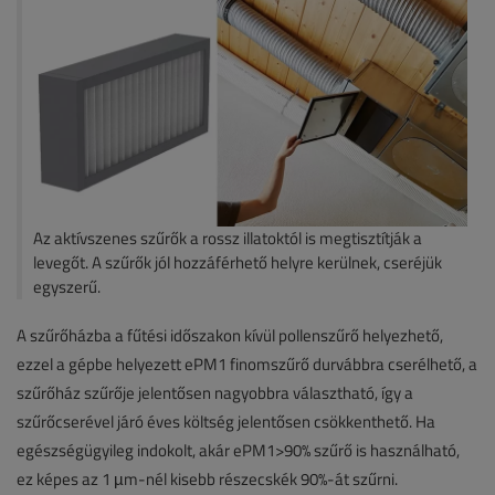
Az aktívszenes szűrők a rossz illatoktól is megtisztítják a
levegőt. A szűrők jól hozzáférhető helyre kerülnek, cseréjük
egyszerű.
A szűrőházba a fűtési időszakon kívül pollenszűrő helyezhető,
ezzel a gépbe helyezett ePM1 finomszűrő durvábbra cserélhető, a
szűrőház szűrője jelentősen nagyobbra választható, így a
szűrőcserével járó éves költség jelentősen csökkenthető. Ha
egészségügyileg indokolt, akár ePM1>90% szűrő is használható,
ez képes az 1 µm-nél kisebb részecskék 90%-át szűrni.