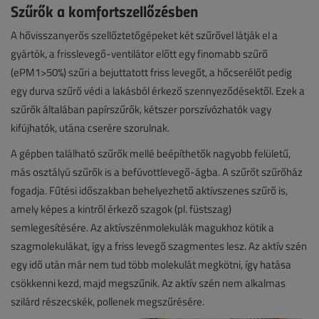
Szűrők a komfortszellőzésben
A hővisszanyerős szellőztetőgépeket két szűrővel látják el a
gyártók, a frisslevegő-ventilátor előtt egy finomabb szűrő
(ePM1>50%) szűri a bejuttatott friss levegőt, a hőcserélőt pedig
egy durva szűrő védi a lakásból érkező szennyeződésektől. Ezek a
szűrők általában papírszűrők, kétszer porszívózhatók vagy
kifújhatók, utána cserére szorulnak.
A gépben található szűrők mellé beépíthetők nagyobb felületű,
más osztályú szűrők is a befúvottlevegő-ágba. A szűrőt szűrőház
fogadja. Fűtési időszakban behelyezhető aktívszenes szűrő is,
amely képes a kintről érkező szagok (pl. füstszag)
semlegesítésére. Az aktívszénmolekulák magukhoz kötik a
szagmolekulákat, így a friss levegő szagmentes lesz. Az aktív szén
egy idő után már nem tud több molekulát megkötni, így hatása
csökkenni kezd, majd megszűnik. Az aktív szén nem alkalmas
szilárd részecskék, pollenek megszűrésére.