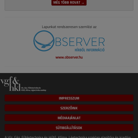
MÉG TÖBB ROVAT →
Lapunkat rendszeresen szemlézi az
www.observer.hu
IMPRESSZUM
SZERZŐINK
MÉDIAAJÁNLAT
SÜTIBEÁLLÍTÁSOK
A Víz, Gáz, Fűtéstechnika és Hűtő, Klíma, Légtechnika szaklap alapítója és kiadója