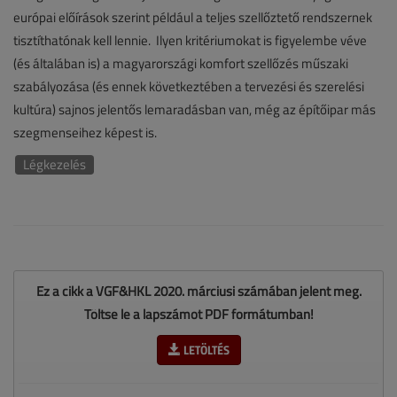
európai előírások szerint például a teljes szellőztető rendszernek
tisztíthatónak kell lennie. Ilyen kritériumokat is figyelembe véve
(és általában is) a magyarországi komfort szellőzés műszaki
szabályozása (és ennek következtében a tervezési és szerelési
kultúra) sajnos jelentős lemaradásban van, még az építőipar más
szegmenseihez képest is.
Légkezelés
Ez a cikk a VGF&HKL 2020. márciusi számában jelent meg.
Töltse le a lapszámot PDF formátumban!
LETÖLTÉS