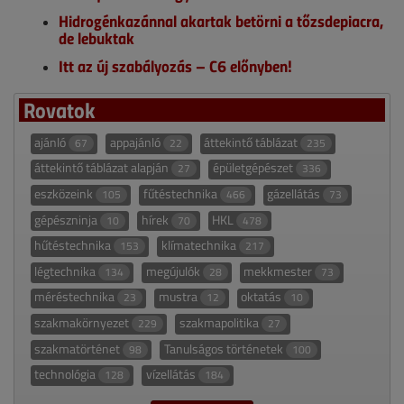
Hidrogénkazánnal akartak betörni a tőzsdepiacra,
de lebuktak
Itt az új szabályozás – C6 előnyben!
Rovatok
ajánló
appajánló
áttekintő táblázat
67
22
235
áttekintő táblázat alapján
épületgépészet
27
336
eszközeink
fűtéstechnika
gázellátás
105
466
73
gépészninja
hírek
HKL
10
70
478
hűtéstechnika
klímatechnika
153
217
légtechnika
megújulók
mekkmester
134
28
73
méréstechnika
mustra
oktatás
23
12
10
szakmakörnyezet
szakmapolitika
229
27
szakmatörténet
Tanulságos történetek
98
100
technológia
vízellátás
128
184