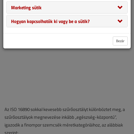
érvényben, utolsó frissítése 2012-ben történt. Hosszabb átmeneti
Marketing sütik
idő után, 2018 júniusától új szabvány lépett életbe, ennek neve
MSZ EN ISO 16890:2017
Hogyan kapcsolhatók ki vagy be a sütik?
Bezár
Az ISO 16890 sokkal kevesebb szűrőosztályt különböztet meg, a
szűrőosztályok megnevezése inkább „egészség-központú”,
igazodik a finompor szemcsék méretkategóriáihoz, az alábbiak
szerint: