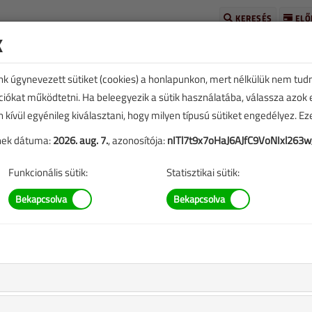
KERESÉS
ELŐ
k
unk úgynevezett sütiket (cookies) a honlapunkon, mert nélkülük nem tud
kciókat működtetni. Ha beleegyezik a sütik használatába, válassza azok
n kívül egyénileg kiválasztani, hogy milyen típusú sütiket engedélyez. E
tének dátuma:
2026. aug. 7.
, azonosítója:
nITl7t9x7oHaJ6AJfC9VoNIxl263w
TARTALOM
Funkcionális sütik:
Statisztikai sütik:
eplő információk mára aktualitásukat veszíthették, valamint a
b.).