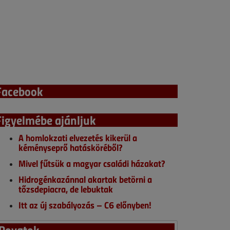
Facebook
Figyelmébe ajánljuk
A homlokzati elvezetés kikerül a
kéményseprő hatásköréből?
Mivel fűtsük a magyar családi házakat?
Hidrogénkazánnal akartak betörni a
tőzsdepiacra, de lebuktak
Itt az új szabályozás – C6 előnyben!
Rovatok