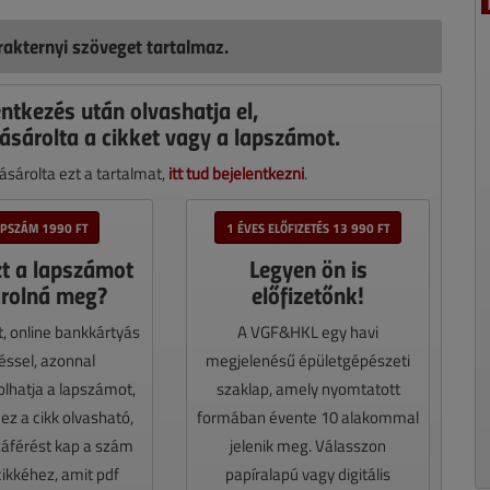
akternyi szöveget tartalmaz.
entkezés után olvashatja el,
ásárolta a cikket vagy a lapszámot.
sárolta ezt a tartalmat,
itt tud bejelentkezni
.
APSZÁM 1990 FT
1 ÉVES ELŐFIZETÉS 13 990 FT
zt a lapszámot
Legyen ön is
rolná meg?
előfizetőnk!
t, online bankkártyás
A VGF&HKL egy havi
téssel, azonnal
megjelenésű épületgépészeti
lhatja a lapszámot,
szaklap, amely nyomtatott
z a cikk olvasható,
formában évente 10 alakommal
záférést kap a szám
jelenik meg. Válasszon
cikkéhez, amit pdf
papíralapú vagy digitális