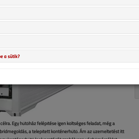
e a sütik?
élra. Egy hűtőház felépítése igen költséges feladat, még a
bridmegoldás, a telepített konténerhűtő. Ám az üzemeltetést itt