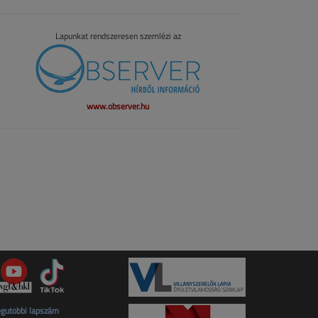
Lapunkat rendszeresen szemlézi az
www.observer.hu
gutóbbi lapszám