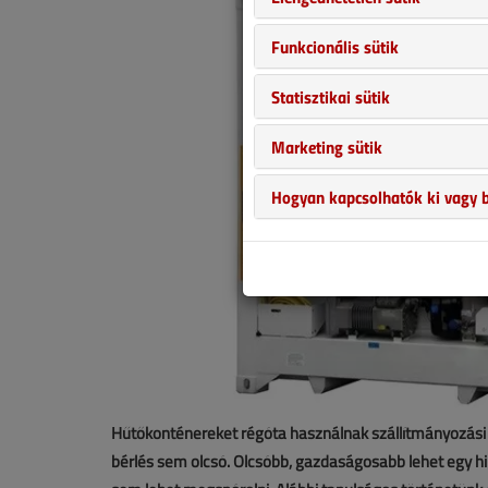
Funkcionális sütik
Statisztikai sütik
Marketing sütik
Hogyan kapcsolhatók ki vagy b
Hűtőkonténereket régóta használnak szállítmányozási c
bérlés sem olcsó. Olcsóbb, gazdaságosabb lehet egy hi