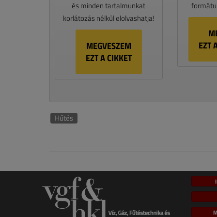
és minden tartalmunkat
formátum
korlátozás nélkül elolvashatja!
M
EZT 
MEGVESZEM
EZT A CIKKET
Hűtés
M