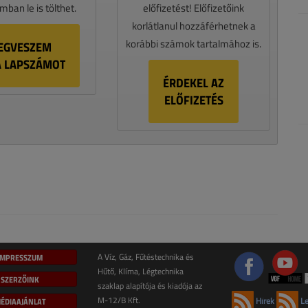
ban le is tölthet.
előfizetést! Előfizetőink
korlátlanul hozzáférhetnek a
korábbi számok tartalmához is.
EGVESZEM
A LAPSZÁMOT
ÉRDEKEL AZ
ELŐFIZETÉS
IMPRESSZUM
A Víz, Gáz, Fűtéstechnika és
Hűtő, Klíma, Légtechnika
SZERZŐINK
szaklap alapítója és kiadója az
M-12/B Kft.
ÉDIAAJÁNLAT
Hírek
Le