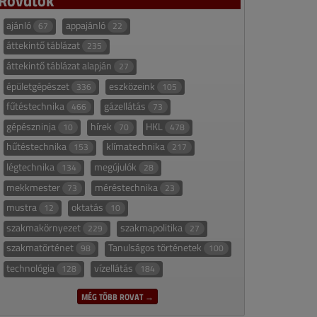
ajánló
appajánló
67
22
áttekintő táblázat
235
áttekintő táblázat alapján
27
épületgépészet
eszközeink
336
105
fűtéstechnika
gázellátás
466
73
gépészninja
hírek
HKL
10
70
478
hűtéstechnika
klímatechnika
153
217
légtechnika
megújulók
134
28
mekkmester
méréstechnika
73
23
mustra
oktatás
12
10
szakmakörnyezet
szakmapolitika
229
27
szakmatörténet
Tanulságos történetek
98
100
technológia
vízellátás
128
184
MÉG TÖBB ROVAT →