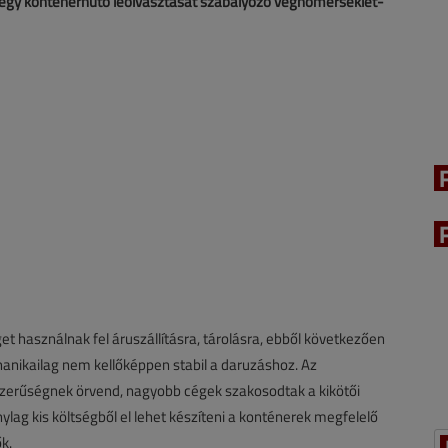
 egy konténerhűtő leolvasztását szabályozó véghőmérséklet-
t használnak fel áruszállításra, tárolásra, ebből következően
anikailag nem kellőképpen stabil a daruzáshoz. Az
szerűségnek örvend, nagyobb cégek szakosodtak a kikötői
lag kis költségből el lehet készíteni a konténerek megfelelő
k.