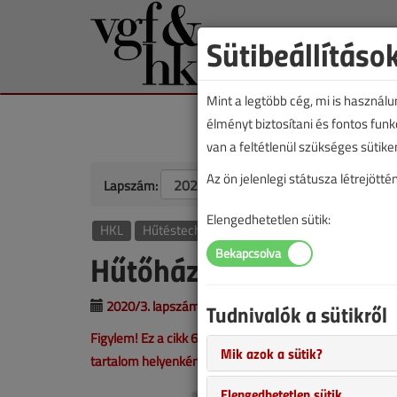
Sütibeállításo
Mint a legtöbb cég, mi is használ
élményt biztosítani és fontos fun
van a feltétlenül szükséges sütike
Az ön jelenlegi státusza létrejöt
Lapszám:
Elengedhetetlen sütik:
HKL
Hűtéstechnika
Tanulságos történetek
Hűtőház konténerből
2020/3. lapszám
|
Lantos Tivadar
|
8641 |
Tudnivalók a sütikről
Figylem! Ez a cikk 6 éve frissült utoljára. A benne szer
Mik azok a sütik?
tartalom helyenként hiányos lehet (képek, táblázatok st
Elengedhetetlen sütik