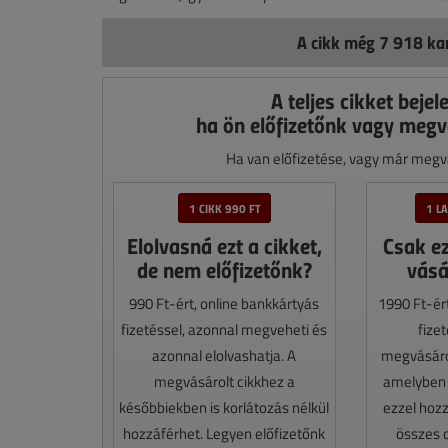
A cikk még 7 918 kar
A teljes cikket bejel
ha ön előfizetőnk vagy megv
Ha van előfizetése, vagy már megvá
1 CIKK 990 FT
1 L
Elolvasná ezt a cikket,
Csak e
de nem előfizetőnk?
vásá
990 Ft-ért, online bankkártyás
1990 Ft-ér
fizetéssel, azonnal megveheti és
fize
azonnal elolvashatja. A
megvásáro
megvásárolt cikkhez a
amelyben e
későbbiekben is korlátozás nélkül
ezzel hoz
hozzáférhet. Legyen előfizetőnk
összes 