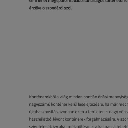
sem lehet megspórolni. Alábbi tanulságos történetünk
érzékelő szondáról szól.
Konténerekből a világ minden pontján óriási mennyisége
nagyszámú konténer kerül leselejtezésre, ha már mech
újrahasznosítás azonban ezen a területen is nagy nép
használatból kivont konténerek forgalmazására. Viszony
szigetelését, így akár mélyhűtésre is alkalmassá tehető