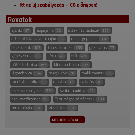
Itt az új szabályozás – C6 előnyben!
Rovatok
ajánló
appajánló
áttekintő táblázat
67
22
235
áttekintő táblázat alapján
épületgépészet
27
336
eszközeink
fűtéstechnika
gázellátás
105
466
73
gépészninja
hírek
HKL
10
70
478
hűtéstechnika
klímatechnika
153
217
légtechnika
megújulók
mekkmester
134
28
73
méréstechnika
mustra
oktatás
23
12
10
szakmakörnyezet
szakmapolitika
229
27
szakmatörténet
Tanulságos történetek
98
100
technológia
vízellátás
128
184
MÉG TÖBB ROVAT →