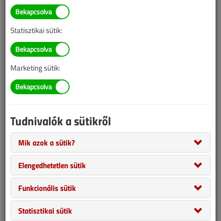
információk mára aktualitásukat veszíthették, valamint a tartalom
helyenként hiányos lehet (képek, táblázatok stb.).
Statisztikai sütik:
Marketing sütik:
Tudnivalók a sütikről
Mik azok a sütik?
Ha a jövőt tervezzük, érdemes tanulnunk a múltból, és meg kell
Elengedhetetlen sütik
élnünk a jelent. 2021-től már csak a közel nulla energiaigényű
házak kaphatnak használatba vételi engedélyt, és a megújuló
Funkcionális sütik
energiaforrásoknak is jelentős, minimum 25%-os mértékben kell
az energiaellátásban részt venniük.
Statisztikai sütik