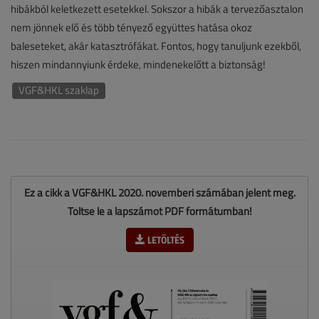
hibákból keletkezett esetekkel. Sokszor a hibák a tervezőasztalon
nem jönnek elő és több tényező együttes hatása okoz
baleseteket, akár katasztrófákat. Fontos, hogy tanuljunk ezekből,
hiszen mindannyiunk érdeke, mindenekelőtt a biztonság!
VGF&HKL szaklap
Ez a cikk a VGF&HKL 2020. novemberi számában jelent meg.
Töltse le a lapszámot PDF formátumban!
LETÖLTÉS