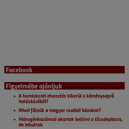
Facebook
Figyelmébe ajánljuk
A homlokzati elvezetés kikerül a kéményseprő
hatásköréből?
Mivel fűtsük a magyar családi házakat?
Hidrogénkazánnal akartak betörni a tőzsdepiacra,
de lebuktak