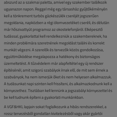
abszurd az a szakmai paletta, amivel egy szakember találkozik
ugyanazon napon. Reggel még egy társasház gyűjtőkéményén
kell a tönkrement turbós gázkészülék cseréjét jogszerűen
megoldania, napköz­ben a régi ólomvezetéket cseréli, és délután
már hőszivattyút programoz az okostelefonjáról. Elképesztő
tudással, gyakorlattal kell rendelkezniük a szakembereknek, ha
minden problémára szeretné­nek megoldást találni és korrekt
munkát végezni. A szerelők és tervezők közös gondolkozása,
együtt­működése megalapozza a hatékony és biztonságos
üzemeltetést. A tűzvédelem már alapfeltétel egy új rendszer
építésénél, amit szigorú szabályok írnak elő, de mit sem érnek a
szabványok, ha nem ismerjük őket és nem helyesen alkalmazzuk.
A tudásunkat napi szinten kell frissíteni, és alkalmazkodnunk kell a
környezethez. Tisztában kell lennünk a jogszabályi környezettel és
be kell tudnunk építeni a gyakorlati munkánkban.
A VGF&HKL lapjain sokat foglalkozunk a hibás rendszerekkel, a
rossz tervezésből gondatlan kivitelezésből vagy akár gyártói