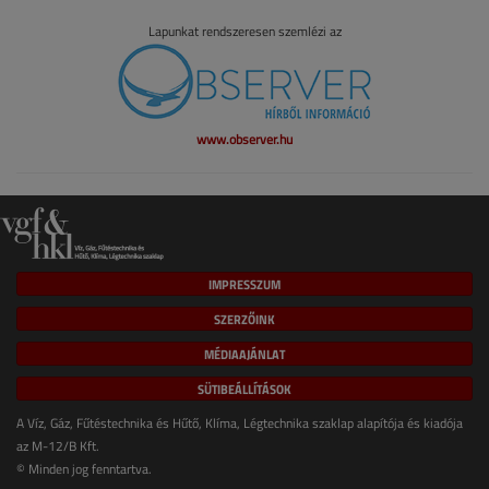
Lapunkat rendszeresen szemlézi az
www.observer.hu
IMPRESSZUM
SZERZŐINK
MÉDIAAJÁNLAT
SÜTIBEÁLLÍTÁSOK
A Víz, Gáz, Fűtéstechnika és Hűtő, Klíma, Légtechnika szaklap alapítója és kiadója
az M-12/B Kft.
© Minden jog fenntartva.