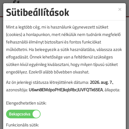
Sütibeállítások
×
Toggle
naviga
Mint a legtöbb cég, mi is használunk úgynevezett sütiket
(cookies) a honlapunkon, mert nélkülük nem tudnánk megfelelő
felhasználói élményt biztosítani és fontos funkciókat
működtetni. Ha beleegyezik a sütik használatába, válassza azok
Lapszám:
elfogadását. Önnek lehetősége van a feltétlenül szükséges
sütiken kívül egyénileg kiválasztani, hogy milyen típusú sütiket
TARTALOM
engedélyez. Ezekről alább bővebben olvashat.
Az ön jelenlegi státusza létrejöttének dátuma:
2026. aug. 7.
,
Ajánló
azonosítója:
U6wn8EMdpoPHEJkqbRbcJUVFQTk65EA
, állapota:
Biztonság
Elengedhetetlen sütik:
2020/11. lapszám
|
Szilágyi László
|
7349 |
Funkcionális sütik:
Figylem! Ez a cikk 6 éve frissült utoljára. A benne szereplő