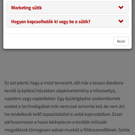
Marketing sütik
Hogyan kapcsolhatók ki vagy be a sütik?
Bezár
Ez azt jelenti, hogy a most tervezett, sőt már a lassan átadásra
kerülő új építésű házakban alapkövetelmény a hőszivattyú,
napelem vagy napkollektor. Egy épületgépész szakembernek
ezeket a technológiákat már nemcsak ismernie kell, de nem árt,
ha rendelkezik kellő tapasztalattal is velük kapcsolatban. Ezzel
párhuza­mosan a hazai lakáspiacon a korábbi műszaki
megoldások tömegesen adnak munkát a fűtésszerelőknek. Szinte