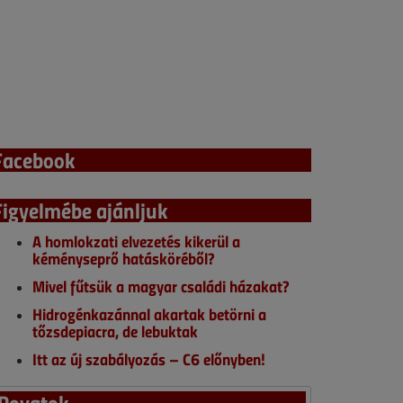
Facebook
Figyelmébe ajánljuk
A homlokzati elvezetés kikerül a
kéményseprő hatásköréből?
Mivel fűtsük a magyar családi házakat?
Hidrogénkazánnal akartak betörni a
tőzsdepiacra, de lebuktak
Itt az új szabályozás – C6 előnyben!
Rovatok