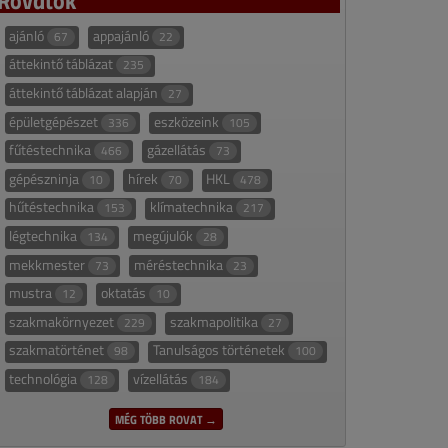
ajánló
appajánló
67
22
áttekintő táblázat
235
áttekintő táblázat alapján
27
épületgépészet
eszközeink
336
105
fűtéstechnika
gázellátás
466
73
gépészninja
hírek
HKL
10
70
478
hűtéstechnika
klímatechnika
153
217
légtechnika
megújulók
134
28
mekkmester
méréstechnika
73
23
mustra
oktatás
12
10
szakmakörnyezet
szakmapolitika
229
27
szakmatörténet
Tanulságos történetek
98
100
technológia
vízellátás
128
184
MÉG TÖBB ROVAT →