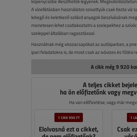
köpenycsőbe illeszthetők legyenek. Megkülönböztetünk
A vízellátásban használatos szivattyúk csak tiszta víz 
lebegő és keletkező szilárd anyagok beszívásának meg
menetesen lehet csatlakoztatni a szelepekhez a szívóc
szeleppel általában ragasztással.
Használnak még visszacsapókat az autóiparban, a pne
ipari feladatokra is, de most csak az ivóvizes és fűtés
A cikk még 9 920 kar
A teljes cikket bejel
ha ön előfizetőnk vagy megv
Ha van előfizetése, vagy már megvá
1 CIKK 990 FT
1 L
Elolvasná ezt a cikket,
Csak e
de nem előfizetőnk?
vásá