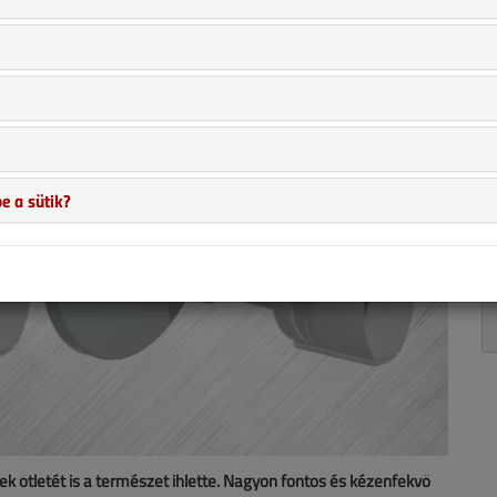
e a sütik?
 ötletét is a természet ihlette. Nagyon fontos és kézenfekvő