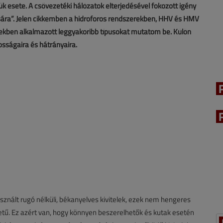
k esete. A csővezetéki hálózatok elterjedésével fokozott igény
ására”. Jelen cikkemben a hidroforos rendszerekben, HHV és HMV
rekben alkalmazott leggyakoribb típusokat mutatom be. Külön
sságaira és hátrányaira.
asznált rugó nélküli, békanyelves kivitelek, ezek nem hengeres
etű. Ez azért van, hogy könnyen beszerelhetők és kutak esetén