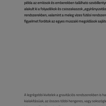
példa az emlősök és emberekben található szívbillentyű
alakult ki a folyadékok és csőszakaszok „egyirányúsít
rendszerekben, valamint a meleg vizes fűtési rendsze
figyelmet fordítok az egyes műszaki megoldások sajáto
A legrégebbi kivitelek a gravitációs rendszerekben is h
kialakításúak, az összes többi hengeres, vagy sokszögl