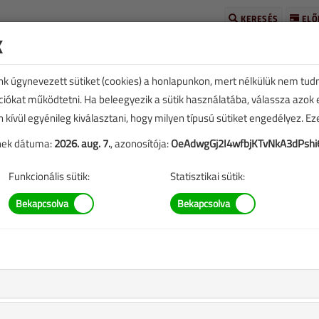
KERESÉS
ELŐ
k
unk úgynevezett sütiket (cookies) a honlapunkon, mert nélkülük nem tud
kciókat működtetni. Ha beleegyezik a sütik használatába, válassza azok
n kívül egyénileg kiválasztani, hogy milyen típusú sütiket engedélyez. E
tének dátuma:
2026. aug. 7.
, azonosítója:
OeAdwgGj2I4wfbjKTvNkA3dPsh
TARTALOM
Funkcionális sütik:
Statisztikai sütik:
i hálózatokban
eplő információk mára aktualitásukat veszíthették, valamint a
b.).