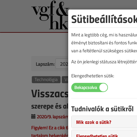
Sütibeállításo
Mint a legtöbb cég, mi is használ
élményt biztosítani és fontos fun
van a feltétlenül szükséges sütike
Az ön jelenlegi státusza létrejöt
Lapszám:
Elengedhetetlen sütik:
Technológia
Vízellátás
Visszacsapó szelepek
szerepe és alkalmazása csővezeték
Tudnivalók a sütikről
2020/9. lapszám
|
Ilyés Gábor
|
9363 |
Mik azok a sütik?
Figylem! Ez a cikk 6 éve frissült utoljára. A benne szer
tartalom helyenként hiányos lehet (képek, táblázatok st
Elengedhetetlen sütik