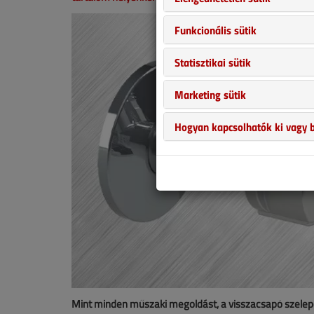
Funkcionális sütik
Statisztikai sütik
Marketing sütik
Hogyan kapcsolhatók ki vagy b
Mint minden műszaki megoldást, a visszacsapó szelepek