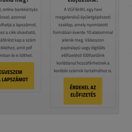
t, online bankkártyás
A VGF&HKL egy havi
téssel, azonnal
megjelenésű épületgépészeti
lhatja a lapszámot,
szaklap, amely nyomtatott
z a cikk olvasható,
formában évente 10 alakommal
záférést kap a szám
jelenik meg. Válasszon
cikkéhez, amit pdf
papíralapú vagy digitális
ban le is tölthet.
előfizetést! Előfizetőink
korlátlanul hozzáférhetnek a
korábbi számok tartalmához is.
EGVESZEM
A LAPSZÁMOT
ÉRDEKEL AZ
ELŐFIZETÉS