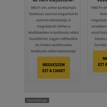
990 Ft-ért, online bankkártyás
1990 Ft-ér
fizetéssel, azonnal megveheti és
fize
azonnal elolvashatja. A
megvásáro
megvásárolt cikkhez a
amelyben e
későbbiekben is korlátozás nélkül
ezzel hoz
hozzáférhet. Legyen előfizetőnk
összes 
és minden tartalmunkat
formátum
korlátozás nélkül elolvashatja!
M
EZT 
MEGVESZEM
EZT A CIKKET
Szerelvények