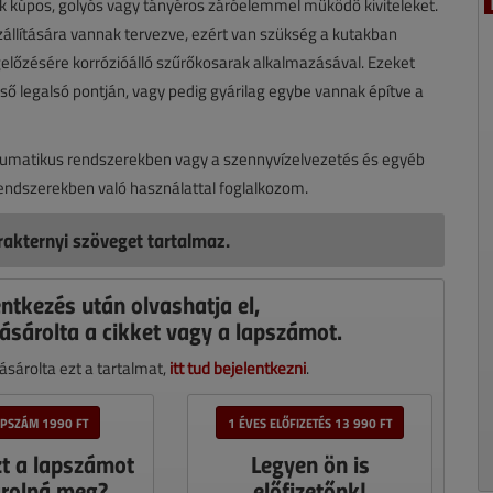
 kúpos, golyós vagy tányéros záróelemmel működő kiviteleket.
szállítására vannak tervezve, ezért van szükség a kutakban
előzésére korrózióálló szűrőkosarak alkalmazásával. Ezeket
ső legalsó pontján, vagy pedig gyárilag egybe vannak építve a
umatikus rendszerekben vagy a szennyvízelvezetés és egyéb
i rendszerekben való használattal foglalkozom.
akternyi szöveget tartalmaz.
entkezés után olvashatja el,
ásárolta a cikket vagy a lapszámot.
sárolta ezt a tartalmat,
itt tud bejelentkezni
.
APSZÁM 1990 FT
1 ÉVES ELŐFIZETÉS 13 990 FT
zt a lapszámot
Legyen ön is
rolná meg?
előfizetőnk!