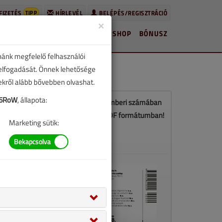
TIPP
FIZETÉS
HÍRLEVÉL
BELÉPÉS/REGISZTRÁCIÓ
×
HÍREK
LAPSZÁMOK
BLOG
SHOP
BÓNUSZ
nánk megfelelő felhasználói
 elfogadását. Önnek lehetősége
zekről alább bővebben olvashat.
i6RoW
, állapota:
Ez a cikk a VGF&HKL 2020. szeptemberi számában
jelent meg. Töltse le a lapszámot PDF formátumban!
Marketing sütik:
LETÖLTÉS