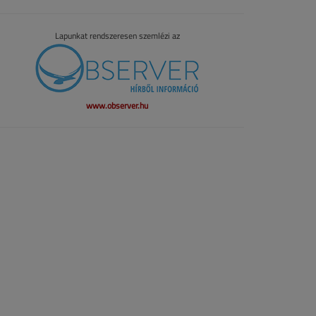
Lapunkat rendszeresen szemlézi az
www.observer.hu