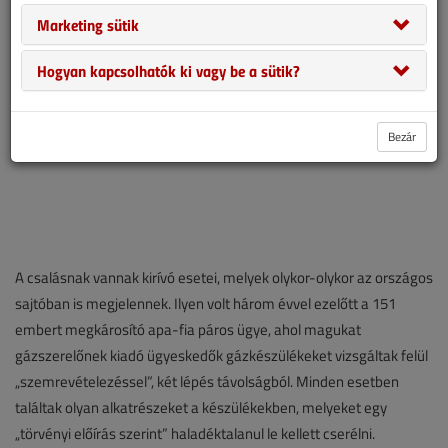
Marketing sütik
Hogyan kapcsolhatók ki vagy be a sütik?
Bezár
A csalásnak vannak kirívó esetei, melyek olykor-olykor az országos
sajtóban is megjelennek. Ilyen volt három évvel ezelőtt a 151
embert megkárosító apa-fia páros ügye, ahol magukat
gázszerelőnek kiadó ügyeskedők gázkészülékeket vizsgáltak felül
„szemrevételezéssel”, két lépés távolságból. Minden esetben
találtak olyan alkatrészeket a készülékekben, melyeket egy
„törvényi előírás szerint” haladéktalanul le kellett cserélni.