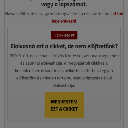
vagy a lapszámot.
Ha van előfizetése, vagy már megvásárolta ezt a tartalmat,
itt tud
bejelentkezni
.
1 CIKK 990 FT
Elolvasná ezt a cikket, de nem előfizetőnk?
990 Ft-ért, online bankkártyás fizetéssel, azonnal megveheti
és azonnal elolvashatja. A megvásárolt cikkhez a
későbbiekben is korlátozás nélkül hozzáférhet. Legyen
előfizetőnk és minden tartalmunkat korlátozás nélkül
elolvashatja!
MEGVESZEM
EZT A CIKKET