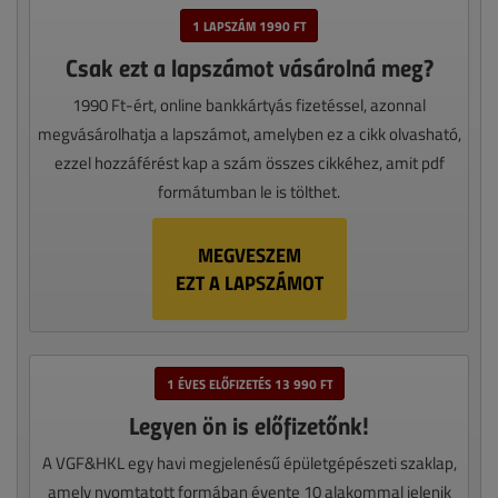
1 LAPSZÁM 1990 FT
Csak ezt a lapszámot vásárolná meg?
1990 Ft-ért, online bankkártyás fizetéssel, azonnal
megvásárolhatja a lapszámot, amelyben ez a cikk olvasható,
ezzel hozzáférést kap a szám összes cikkéhez, amit pdf
formátumban le is tölthet.
MEGVESZEM
EZT A LAPSZÁMOT
1 ÉVES ELŐFIZETÉS 13 990 FT
Legyen ön is előfizetőnk!
A VGF&HKL egy havi megjelenésű épületgépészeti szaklap,
amely nyomtatott formában évente 10 alakommal jelenik