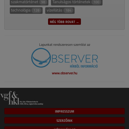
szakmatörténet
Tanulságos történetek
98
100
technológia
vízellátás
128
184
MÉG TÖBB ROVAT →
Lapunkat rendszeresen szemlézi az
www.observer.hu
IMPRESSZUM
SZERZŐINK