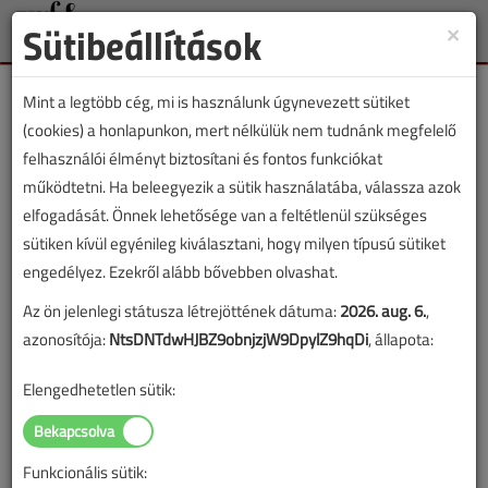
Sütibeállítások
×
Toggle
naviga
Mint a legtöbb cég, mi is használunk úgynevezett sütiket
(cookies) a honlapunkon, mert nélkülük nem tudnánk megfelelő
felhasználói élményt biztosítani és fontos funkciókat
működtetni. Ha beleegyezik a sütik használatába, válassza azok
Lapszám:
elfogadását. Önnek lehetősége van a feltétlenül szükséges
sütiken kívül egyénileg kiválasztani, hogy milyen típusú sütiket
TARTALOM
engedélyez. Ezekről alább bővebben olvashat.
Az ön jelenlegi státusza létrejöttének dátuma:
2026. aug. 6.
,
Szakmakörnyezet
azonosítója:
NtsDNTdwHJBZ9obnjzjW9DpylZ9hqDi
, állapota:
Szakmaiság mindenekelőtt
Elengedhetetlen sütik:
1.
2022/4. lapszám
|
Lantos Tivadar
|
1510 |
Funkcionális sütik: