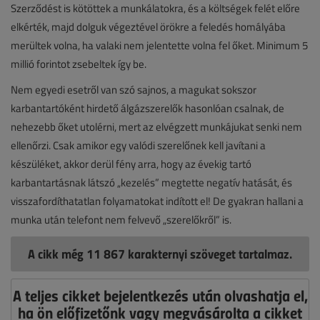
Szerződést is kötöttek a munkálatokra, és a költségek felét előre
elkérték, majd dolguk végeztével örökre a feledés homályába
merültek volna, ha valaki nem jelentette volna fel őket. Minimum 5
millió forintot zsebeltek így be.
Nem egyedi esetről van szó sajnos, a magukat sokszor
karbantartóként hirdető álgázszerelők hasonlóan csalnak, de
nehezebb őket utolérni, mert az elvégzett munkájukat senki nem
ellenőrzi. Csak amikor egy valódi szerelőnek kell javítani a
készüléket, akkor derül fény arra, hogy az évekig tartó
karbantartásnak látszó „kezelés” megtette negatív hatását, és
visszafordíthatatlan folyamatokat indított el! De gyakran hallani a
munka után telefont nem felvevő „szerelőkről” is.
A cikk még 11 867 karakternyi szöveget tartalmaz.
A teljes cikket bejelentkezés után olvashatja el,
ha ön előfizetőnk vagy megvásárolta a cikket