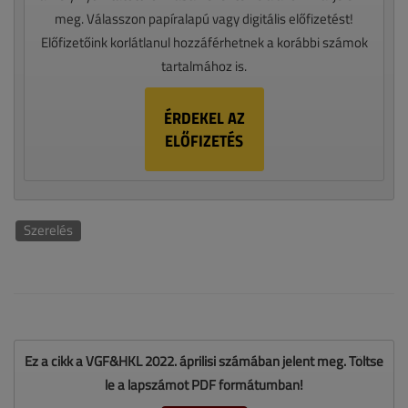
meg. Válasszon papíralapú vagy digitális előfizetést!
Előfizetőink korlátlanul hozzáférhetnek a korábbi számok
tartalmához is.
ÉRDEKEL AZ
ELŐFIZETÉS
Szerelés
Ez a cikk a VGF&HKL 2022. áprilisi számában jelent meg. Töltse
le a lapszámot PDF formátumban!