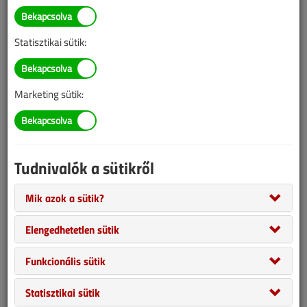
Statisztikai sütik:
Marketing sütik:
Tudnivalók a sütikről
Manapság nagyon felértékelődtek az építőiparban tevékenykedő
szakemberek, így az épületgépészet területén is megéri dolgozni.
Mik azok a sütik?
Óhatatlanul csalja erre a területre a szakmai kompetenciákkal
Elengedhetetlen sütik
egyáltalán nem rendelkező szerencselovagokat a gyors
meggazdagodás reménye. Miközben minden szakmaiságot
Funkcionális sütik
nélkülöz a tevékenységük, kárt okoznak, ezért a jogosultságokkal
rendelkező jó szakemberek iránt is csökken a bizalom.
Statisztikai sütik