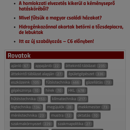
A homlokzati elvezetés kikerül a kéményseprő
hatásköréből?
Mivel fűtsük a magyar családi házakat?
Hidrogénkazánnal akartak betörni a tőzsdepiacra,
de lebuktak
Itt az új szabályozás – C6 előnyben!
Rovatok
ajánló
appajánló
áttekintő táblázat
67
22
235
áttekintő táblázat alapján
épületgépészet
27
336
eszközeink
fűtéstechnika
gázellátás
105
466
73
gépészninja
hírek
HKL
10
70
478
hűtéstechnika
klímatechnika
153
217
légtechnika
megújulók
mekkmester
134
28
73
méréstechnika
mustra
oktatás
23
12
10
szakmakörnyezet
szakmapolitika
229
27