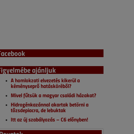
Facebook
Figyelmébe ajánljuk
A homlokzati elvezetés kikerül a
kéményseprő hatásköréből?
Mivel fűtsük a magyar családi házakat?
Hidrogénkazánnal akartak betörni a
tőzsdepiacra, de lebuktak
Itt az új szabályozás – C6 előnyben!
Rovatok