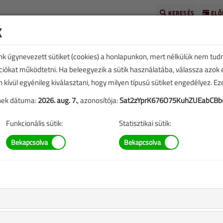
KERESÉS
ELŐ
k
unk úgynevezett sütiket (cookies) a honlapunkon, mert nélkülük nem tud
kciókat működtetni. Ha beleegyezik a sütik használatába, válassza azok
n kívül egyénileg kiválasztani, hogy milyen típusú sütiket engedélyez. E
tének dátuma:
2026. aug. 7.
, azonosítója:
Sat2zYprK676O75KuhZUEabCBb
TARTALOM
Funkcionális sütik:
Statisztikai sütik:
rányai, innováció