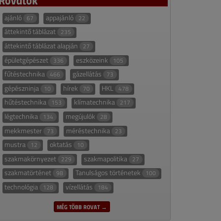
ajánló
appajánló
67
22
áttekintő táblázat
235
áttekintő táblázat alapján
27
épületgépészet
eszközeink
336
105
fűtéstechnika
gázellátás
466
73
gépészninja
hírek
HKL
10
70
478
hűtéstechnika
klímatechnika
153
217
légtechnika
megújulók
134
28
mekkmester
méréstechnika
73
23
mustra
oktatás
12
10
szakmakörnyezet
szakmapolitika
229
27
szakmatörténet
Tanulságos történetek
98
100
technológia
vízellátás
128
184
MÉG TÖBB ROVAT →