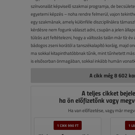
színvonalát képviselő szakmai programja, de becsülete
egyetemi képzés – noha rendre felmerül, vajon tekint
egy szakmának, amely különféle diszciplínákra támaszkod
kérdésre nem fogunk választ adni, csupán a jelen állap
túlzás azt feltételezni, hogy a változás talán már tíz é
bádogos zseni korától a tanszékalapító koráig, majd onna
ma sokkal kitapinthatóbbnak tűnik, mint tűnhetett más
is elsősorban önmagában, sokkal inkább humán vonatko
A cikk még 8 602 kar
A teljes cikket bejel
ha ön előfizetőnk vagy megv
Ha van előfizetése, vagy már megvá
1 CIKK 990 FT
1 L