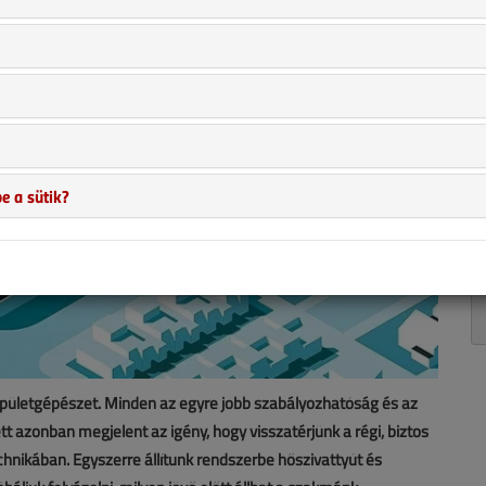
e a sütik?
épületgépészet. Minden az egyre jobb szabályozhatóság és az
t azonban megjelent az igény, hogy visszatérjünk a régi, biztos
hnikában. Egyszerre állítunk rendszerbe hőszivattyút és