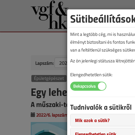
Sütibeállításo
Mint a legtöbb cég, mi is használ
élményt biztosítani és fontos fun
van a feltétlenül szükséges sütike
Az ön jelenlegi státusza létrejöt
Lapszám:
Elengedhetetlen sütik:
Épületgépészet
Szakmakörnyezet
Egy lehetséges jövőkép
A műszaki-technológiai fejlesztés i
Tudnivalók a sütikről
2022/6. lapszám
|
Erdősi Csaba
|
1371 |
Mik azok a sütik?
Elengedhetetlen sütik