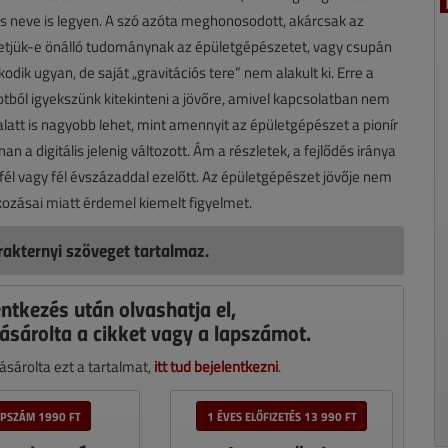
s neve is legyen. A szó azóta meghonosodott, akárcsak az
hetjük-e önálló tudománynak az épületgépészetet, vagy csupán
ik ugyan, de saját „gravitációs tere” nem alakult ki. Erre a
otból igyekszünk kitekinteni a jövőre, amivel kapcsolatban nem
v alatt is nagyobb lehet, mint amennyit az épületgépészet a pionír
n a digitális jelenig változott. Ám a részletek, a fejlődés iránya
fél vagy fél évszázaddal ezelőtt. Az épületgépészet jövője nem
zásai miatt érdemel kiemelt figyelmet.
akternyi szöveget tartalmaz.
entkezés után olvashatja el,
ásárolta a cikket vagy a lapszámot.
sárolta ezt a tartalmat,
itt tud bejelentkezni
.
APSZÁM 1990 FT
1 ÉVES ELŐFIZETÉS 13 990 FT