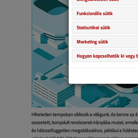
Funkcionális sütik
Statisztikai sütik
Marketing sütik
Hogyan kapcsolhatók ki vagy b
Hihetetlen tempóban változik a világunk, és benne az 
összetett, bonyolult rendszerek irányába mutat, emellet
és hálózatfüggetlen megoldásokhoz, például a fűtéstec