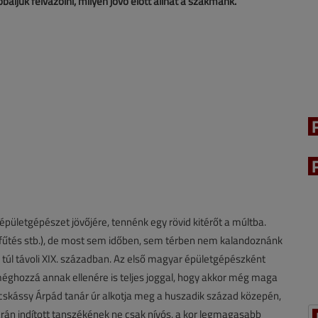
ljuk felvázolni, milyen jövő előtt állhat a szakmánk.
épületgépészet jövőjére, tennénk egy rövid kitérőt a múltba.
falfűtés stb.), de most sem időben, sem térben nem kalandoznánk
 túl távoli XIX. században. Az első magyar épületgépészként
éghozzá annak ellenére is teljes joggal, hogy akkor még maga
cskássy Árpád tanár úr alkotja meg a huszadik század közepén,
n indított tanszékének ne csak nívós, a kor legmagasabb