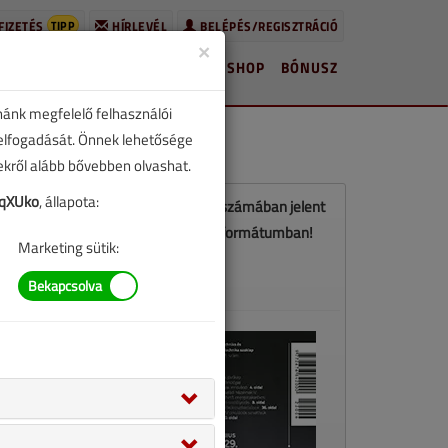
TIPP
FIZETÉS
HÍRLEVÉL
BELÉPÉS/REGISZTRÁCIÓ
×
HÍREK
LAPSZÁMOK
BLOG
SHOP
BÓNUSZ
nánk megfelelő felhasználói
 elfogadását. Önnek lehetősége
zekről alább bővebben olvashat.
qXUko
, állapota:
Ez a cikk a VGF&HKL 2022. júniusi számában jelent
meg. Töltse le a lapszámot PDF formátumban!
Marketing sütik:
LETÖLTÉS