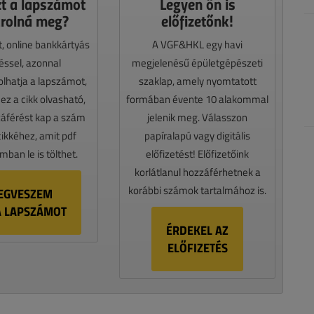
zt a lapszámot
Legyen ön is
rolná meg?
előfizetőnk!
t, online bankkártyás
A VGF&HKL egy havi
téssel, azonnal
megjelenésű épületgépészeti
lhatja a lapszámot,
szaklap, amely nyomtatott
z a cikk olvasható,
formában évente 10 alakommal
záférést kap a szám
jelenik meg. Válasszon
cikkéhez, amit pdf
papíralapú vagy digitális
ban le is tölthet.
előfizetést! Előfizetőink
korlátlanul hozzáférhetnek a
korábbi számok tartalmához is.
EGVESZEM
A LAPSZÁMOT
ÉRDEKEL AZ
ELŐFIZETÉS