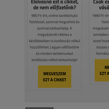
Elolvasná ezt a cikket,
Csak e
de nem előfizetőnk?
vásá
990 Ft-ért, online bankkártyás
1990 Ft-ér
fizetéssel, azonnal megveheti és
fize
azonnal elolvashatja. A
megvásáro
megvásárolt cikkhez a
amelyben e
későbbiekben is korlátozás nélkül
ezzel hoz
hozzáférhet. Legyen előfizetőnk
összes 
és minden tartalmunkat
formátum
korlátozás nélkül elolvashatja!
M
EZT 
MEGVESZEM
EZT A CIKKET