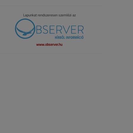
Lapunkat rendszeresen szemlézi az
www.observer.hu