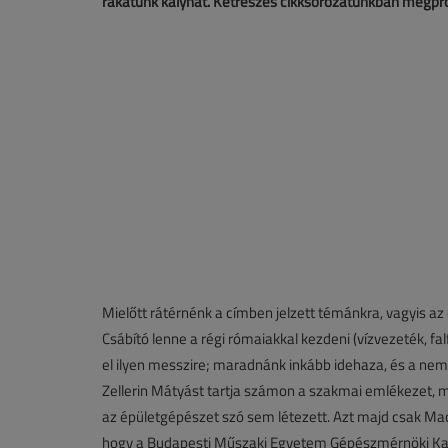
rakatunk kályhát. Kétrészes cikksorozatunkban megpróbá
Mielőtt rátérnénk a címben jelzett témánkra, vagyis az 
Csábító lenne a régi rómaiakkal kezdeni (vízvezeték, 
el ilyen messzire; maradnánk inkább idehaza, és a nem
Zellerin Mátyást tartja számon a szakmai emlékezet, m
az épületgépészet szó sem létezett. Azt majd csak Ma
hogy a Budapesti Műszaki Egyetem Gépészmérnöki Kará