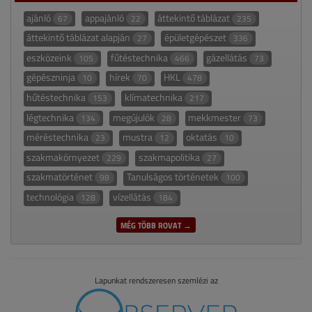
ajánló
appajánló
áttekintő táblázat
67
22
235
áttekintő táblázat alapján
épületgépészet
27
336
eszközeink
fűtéstechnika
gázellátás
105
466
73
gépészninja
hírek
HKL
10
70
478
hűtéstechnika
klímatechnika
153
217
légtechnika
megújulók
mekkmester
134
28
73
méréstechnika
mustra
oktatás
23
12
10
szakmakörnyezet
szakmapolitika
229
27
szakmatörténet
Tanulságos történetek
98
100
technológia
vízellátás
128
184
MÉG TÖBB ROVAT →
Lapunkat rendszeresen szemlézi az