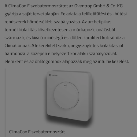
A ClimaCon F szobatermosztátot az Oventrop GmbH & Co. KG
gyártja a saját tervei alapján. Feladata a felületifűtési és -hűtési
rendszerek hőmérséklet-szabályozása. Az archetipikus
termékkialakítás következetesen a márkapozícionálásból
származik, és kiváló minőségű és időtlen karaktert kölcsönöz a
ClimaConnak. A lekerekített sarkú, négyszögletes kialakítás jól
harmonizál a középen elhelyezett kör alakú szabályozóval.
elemként és az öblítőgombok alapozzák meg az intuitív kezelést.
ClimaCon F szobatermosztát