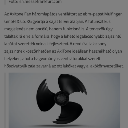
Fotó: ish.messefrankfurt.com
Az Axitone Fan háromlapátos ventilátort az ebm-papst Mulfingen
GmbH & Co. KG gyártja a saját tervei alapján. A futurisztikus
megjelenés nem öncélú, hanem funkcionális. A tervezők úgy
találtak rá erre a formára, hogy a lehető legalacsonyabb zajszintű
lapátot szerették volna kifejleszteni. A rendkívül alacsony
zajszintnek köszönhetően az AxiTone ideálisan használható olyan
helyeken, ahol a hagyományos ventilátorokkal szerelt
hőszivattyúk zaja zavarná az ott lakókat vagy a lakókörnyezetüket.