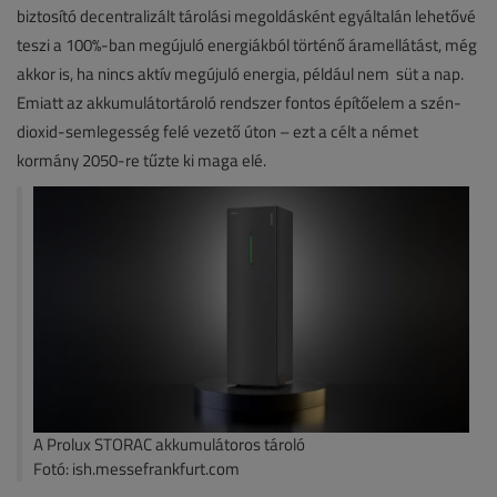
biztosító decentralizált tárolási megoldásként egyáltalán lehetővé
teszi a 100%-ban megújuló energiákból történő áramellátást, még
akkor is, ha nincs aktív megújuló energia, például nem süt a nap.
Emiatt az akkumulátortároló rendszer fontos építőelem a szén-
dioxid-semlegesség felé vezető úton – ezt a célt a német
kormány 2050-re tűzte ki maga elé.
A Prolux STORAC akkumulátoros tároló
Fotó: ish.messefrankfurt.com