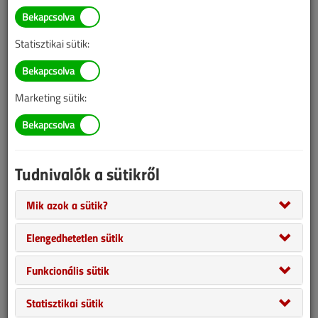
Statisztikai sütik:
Marketing sütik:
A frankfurti IHS-n minden évben díjazzák magas fokú technikai
Tudnivalók a sütikről
innovációt a különleges formatervvel ötvöző terméket. Az idei
vásáron a zsűri 32 nyertest hirdetett, mi pedig ebből a
Mik azok a sütik?
harminckettőből állítottunk össze egy csokorra valót a saját
szubjektív értékítéletünk alapján.
Elengedhetetlen sütik
Funkcionális sütik
Statisztikai sütik