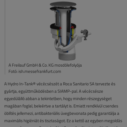
A Freilauf GmbH & Co. KG mosdólefolyója
Fotó: ish.messefrankfurt.com
A Hydro In-Tank® vécécsészét a Roca Sanitario SA tervezte és
gyártja, együttműködésben a SIAMP-pal. A vécécsésze
egyedülálló abban a tekintetben, hogy minden részegységet
magában foglal, beleértve a tartályt is. Emiatt rendkívül csendes
öblítés jellemezi, antibakteriális üvegbevonata pedig garantálja a
maximális higiéniát és tisztaságot. Ez a kettő az egyben megoldás