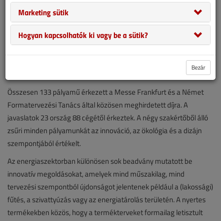
Marketing sütik
Hogyan kapcsolhatók ki vagy be a sütik?
Bezár
Összesen 133 pályamű érkezett a Messe Frankfurt és a Német
Formatervezési Tanács által közösen meghirdetett díjra. A
javaslatok 23 ország 88 cégétől érkeztek. A négy szakértőből álló
zsűri minden pályamunkát az innováció, az ökológia és a dizájn
szempontjából értékelt.
Az energiaszektorban különösen sok beadvány mutatott be
innovatív megoldásokat, amelyek mind műszakilag, mind
tervezési szempontból újdonságot jelentenek például a (lakossági)
fűtés, a szivattyúzás vagy az energiatárolás területén. A nyertes
termékekben közös, hogy a termékterveket formailag letisztult