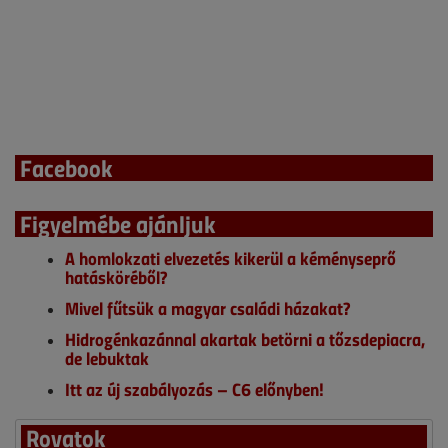
Facebook
Figyelmébe ajánljuk
A homlokzati elvezetés kikerül a kéményseprő
hatásköréből?
Mivel fűtsük a magyar családi házakat?
Hidrogénkazánnal akartak betörni a tőzsdepiacra,
de lebuktak
Itt az új szabályozás – C6 előnyben!
Rovatok