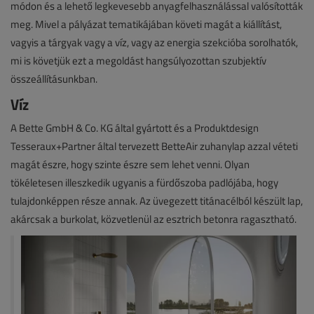
módon és a lehető legkevesebb anyagfelhasználással valósították
meg. Mivel a pályázat tematikájában követi magát a kiállítást,
vagyis a tárgyak vagy a víz, vagy az energia szekcióba sorolhatók,
mi is követjük ezt a megoldást hangsúlyozottan szubjektív
összeállításunkban.
Víz
A Bette GmbH & Co. KG által gyártott és a Produktdesign
Tesseraux+Partner által tervezett BetteAir zuhanylap azzal véteti
magát észre, hogy szinte észre sem lehet venni. Olyan
tökéletesen illeszkedik ugyanis a fürdőszoba padlójába, hogy
tulajdonképpen része annak. Az üvegezett titánacélból készült lap,
akárcsak a burkolat, közvetlenül az esztrich betonra ragasztható.