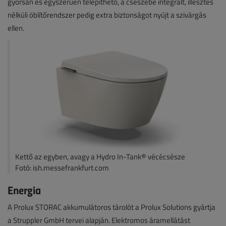
gyorsan és egyszerűen telepíthető, a csészébe integrált, illesztés
nélküli öblítőrendszer pedig extra biztonságot nyújt a szivárgás
ellen.
Kettő az egyben, avagy a Hydro In-Tank® vécécsésze
Fotó: ish.messefrankfurt.com
Energia
A Prolux STORAC akkumulátoros tárolót a Prolux Solutions gyártja
a Struppler GmbH tervei alapján. Elektromos áramellátást