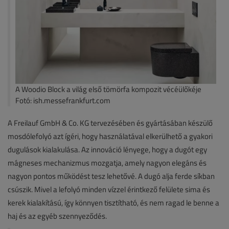
A Woodio Block a világ első tömörfa kompozit vécéülőkéje
Fotó: ish.messefrankfurt.com
A Freilauf GmbH & Co. KG tervezésében és gyártásában készülő
mosdólefolyó azt ígéri, hogy használatával elkerülhető a gyakori
dugulások kialakulása. Az innováció lényege, hogy a dugót egy
mágneses mechanizmus mozgatja, amely nagyon elegáns és
nagyon pontos működést tesz lehetővé. A dugó alja ferde síkban
csúszik. Mivel a lefolyó minden vízzel érintkező felülete sima és
kerek kialakítású, így könnyen tisztítható, és nem ragad le benne a
haj és az egyéb szennyeződés.