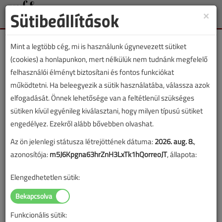
Sütibeállítások
×
Toggle
naviga
Mint a legtöbb cég, mi is használunk úgynevezett sütiket
(cookies) a honlapunkon, mert nélkülük nem tudnánk megfelelő
felhasználói élményt biztosítani és fontos funkciókat
működtetni. Ha beleegyezik a sütik használatába, válassza azok
Lapszám:
elfogadását. Önnek lehetősége van a feltétlenül szükséges
sütiken kívül egyénileg kiválasztani, hogy milyen típusú sütiket
TARTALOM
engedélyez. Ezekről alább bővebben olvashat.
Az ön jelenlegi státusza létrejöttének dátuma:
2026. aug. 8.
,
Épületgépészet
azonosítója:
m5J6Kpgna63hrZnH3LxTk1hQorreoJT
, állapota:
Dizájn Plusz az ISH-n
Elengedhetetlen sütik:
2023/4. lapszám
|
Erdősi Csaba
|
1052 |
Funkcionális sütik: