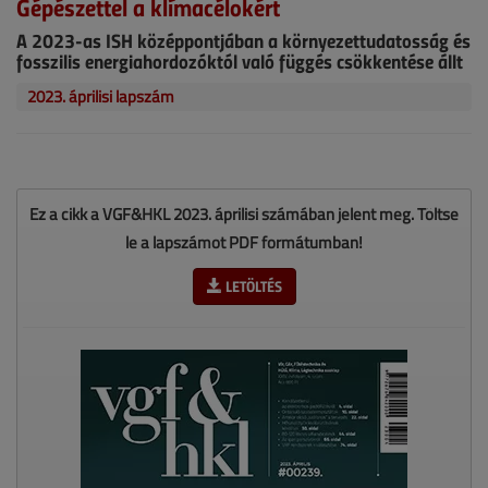
Gépészettel a klímacélokért
A 2023-as ISH középpontjában a környezettudatosság és
fosszilis energiahordozóktól való függés csökkentése állt
2023. áprilisi lapszám
Ez a cikk a VGF&HKL 2023. áprilisi számában jelent meg. Töltse
le a lapszámot PDF formátumban!
LETÖLTÉS