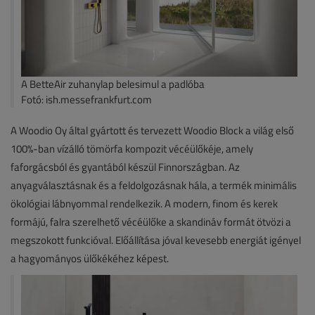
A BetteAir zuhanylap belesimul a padlóba
Fotó: ish.messefrankfurt.com
A Woodio Oy által gyártott és tervezett Woodio Block a világ első
100%-ban vízálló tömörfa kompozit vécéülőkéje, amely
faforgácsból és gyantából készül Finnországban. Az
anyagválasztásnak és a feldolgozásnak hála, a termék minimális
ökológiai lábnyommal rendelkezik. A modern, finom és kerek
formájú, falra szerelhető vécéülőke a skandináv formát ötvözi a
megszokott funkcióval. Előállítása jóval kevesebb energiát igényel
a hagyományos ülőkékéhez képest.