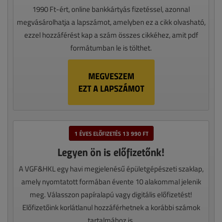
1990 Ft-ért, online bankkártyás fizetéssel, azonnal
megvásárolhatja a lapszámot, amelyben ez a cikk olvasható,
ezzel hozzáférést kap a szám összes cikkéhez, amit pdf
formátumban le is tölthet.
MEGVESZEM
EZT A LAPSZÁMOT
1 ÉVES ELŐFIZETÉS 13 990 FT
Legyen ön is előfizetőnk!
A VGF&HKL egy havi megjelenésű épületgépészeti szaklap,
amely nyomtatott formában évente 10 alakommal jelenik
meg. Válasszon papíralapú vagy digitális előfizetést!
Előfizetőink korlátlanul hozzáférhetnek a korábbi számok
tartalmához is.