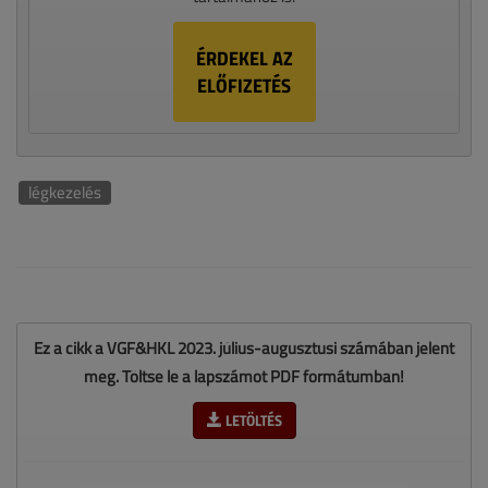
ÉRDEKEL AZ
ELŐFIZETÉS
légkezelés
Ez a cikk a VGF&HKL 2023. július-augusztusi számában jelent
meg. Töltse le a lapszámot PDF formátumban!
LETÖLTÉS