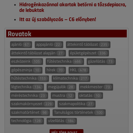
Hidrogénkazánnal akartak betörni a tőzsdepiacra,
de lebuktak
Itt az új szabályozás – C6 előnyben!
Rovatok
ajánló
appajánló
áttekintő táblázat
67
22
235
áttekintő táblázat alapján
épületgépészet
27
336
eszközeink
fűtéstechnika
gázellátás
105
466
73
gépészninja
hírek
HKL
10
70
478
hűtéstechnika
klímatechnika
153
217
légtechnika
megújulók
mekkmester
134
28
73
méréstechnika
mustra
oktatás
23
12
10
szakmakörnyezet
szakmapolitika
229
27
szakmatörténet
Tanulságos történetek
98
100
technológia
vízellátás
128
184
MÉG TÖBB ROVAT →