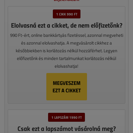
1 CIKK 990 FT
Elolvasná ezt a cikket, de nem előfizetőnk?
990 Ft-ért, online bankkártyás fizetéssel, azonnal megveheti
és azonnal elolvashatja. A megvásárolt cikkhez a
későbbiekben is korlátozás nélkül hozzáférhet. Legyen
előfizetőnk és minden tartalmunkat korlátozás nélkül
elolvashatja!
MEGVESZEM
EZT A CIKKET
1 LAPSZÁM 1990 FT
Csak ezt a lapszámot vásárolná meg?