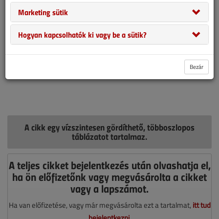
Marketing sütik
Hogyan kapcsolhatók ki vagy be a sütik?
Bezár
A cikk egy vízszintesen gördíthető, többoszlopos
táblázatot tartalmaz.
A teljes cikket bejelentkezés után olvashatja el,
ha ön előfizetőnk vagy megvásárolta a cikket
vagy a lapszámot.
Ha van előfizetése, vagy már megvásárolta ezt a tartalmat,
itt tud
bejelentkezni
.