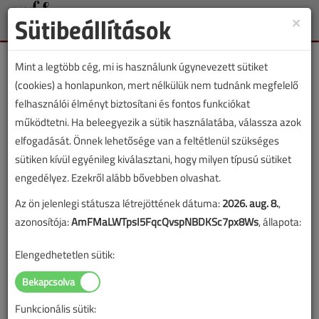
Sütibeállítások
×
Toggle
naviga
Mint a legtöbb cég, mi is használunk úgynevezett sütiket
(cookies) a honlapunkon, mert nélkülük nem tudnánk megfelelő
felhasználói élményt biztosítani és fontos funkciókat
működtetni. Ha beleegyezik a sütik használatába, válassza azok
Lapszám:
elfogadását. Önnek lehetősége van a feltétlenül szükséges
sütiken kívül egyénileg kiválasztani, hogy milyen típusú sütiket
TARTALOM
engedélyez. Ezekről alább bővebben olvashat.
Az ön jelenlegi státusza létrejöttének dátuma:
2026. aug. 8.
,
HKL
Légtechnika
azonosítója:
AmFMaLWTpsI5FqcQvspNBDKSc7px8Ws
, állapota:
lakásszellőztető,
Elengedhetetlen sütik:
hővisszanyerős, kompakt,
mini légkezelők
Funkcionális sütik: