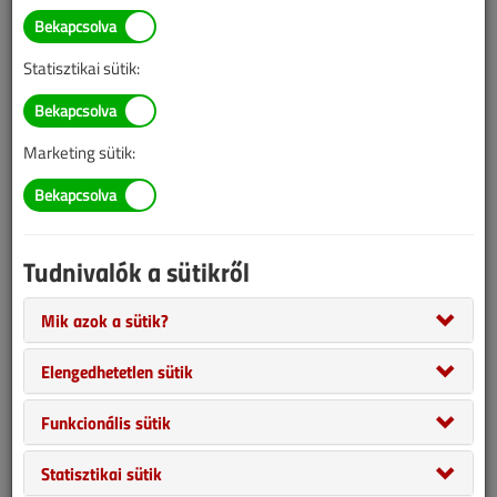
Áttekintő táblázat
2023/7-8. lapszám
|
VGF&HKL online |
1272 |
Statisztikai sütik:
Marketing sütik:
Tudnivalók a sütikről
Mik azok a sütik?
Táblázatunkban három gyártó, a CLIVET, a Komfovent és a
Elengedhetetlen sütik
Sabiana készülékeit hasonlíthatjuk össze, a magyarországi
Funkcionális sütik
forgalmazóktól kapott adatok alapján.
Statisztikai sütik