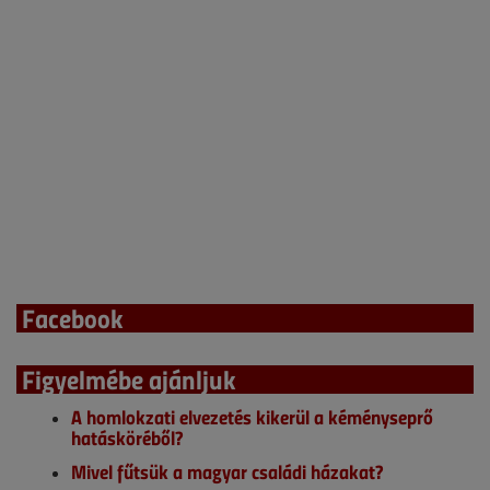
Facebook
Figyelmébe ajánljuk
A homlokzati elvezetés kikerül a kéményseprő
hatásköréből?
Mivel fűtsük a magyar családi házakat?