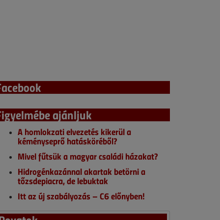
Facebook
Figyelmébe ajánljuk
A homlokzati elvezetés kikerül a
kéményseprő hatásköréből?
Mivel fűtsük a magyar családi házakat?
Hidrogénkazánnal akartak betörni a
tőzsdepiacra, de lebuktak
Itt az új szabályozás – C6 előnyben!
Rovatok