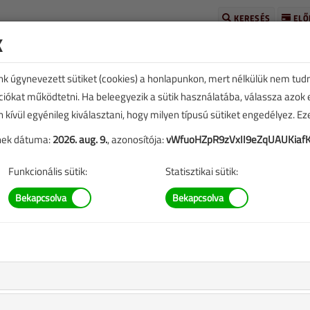
KERESÉS
ELŐ
k
unk úgynevezett sütiket (cookies) a honlapunkon, mert nélkülük nem tud
kciókat működtetni. Ha beleegyezik a sütik használatába, válassza azok
n kívül egyénileg kiválasztani, hogy milyen típusú sütiket engedélyez. E
tének dátuma:
2026. aug. 9.
, azonosítója:
vWfuoHZpR9zVxII9eZqUAUKiaf
TARTALOM
Funkcionális sütik:
Statisztikai sütik:
szerek