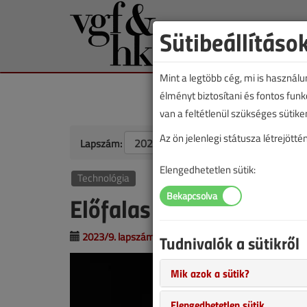
Sütibeállításo
Mint a legtöbb cég, mi is használ
élményt biztosítani és fontos fun
van a feltétlenül szükséges sütike
Az ön jelenlegi státusza létrejöt
Lapszám:
Elengedhetetlen sütik:
Technológia
Előfalas szerelési rend
2023/9. lapszám
|
Páger Szabolcs
|
1012 |
Tudnivalók a sütikről
Mik azok a sütik?
Elengedhetetlen sütik