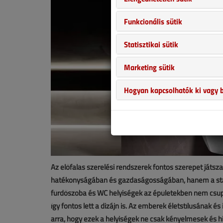
Funkcionális sütik
Statisztikai sütik
Marketing sütik
Hogyan kapcsolhatók ki vagy b
Az előfalas szerelési rendszerek fontos szerepet játs
hatékonyságában és gazdaságosságában, hanem a statik
fürdőszoba és WC helyiségek az épületekben nem csupán
így fontos lett a dizájn is. Az emberek életstílusának 
arra, hogy ezek a helyiségek ne csak kényelmesek és h