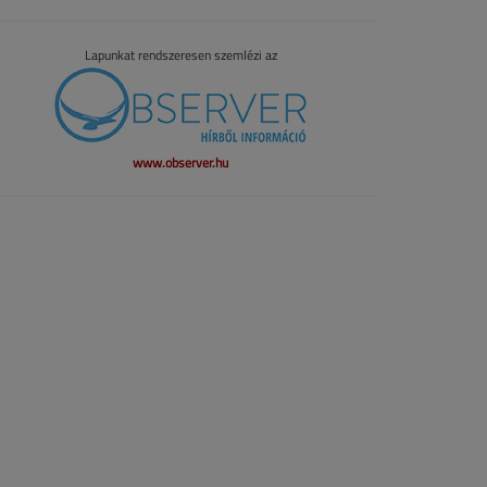
Lapunkat rendszeresen szemlézi az
www.observer.hu