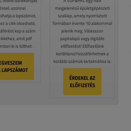
t, online bankkártyás
A VGF&HKL egy havi
téssel, azonnal
megjelenésű épületgépészeti
lhatja a lapszámot,
szaklap, amely nyomtatott
z a cikk olvasható,
formában évente 10 alakommal
záférést kap a szám
jelenik meg. Válasszon
cikkéhez, amit pdf
papíralapú vagy digitális
ban le is tölthet.
előfizetést! Előfizetőink
korlátlanul hozzáférhetnek a
korábbi számok tartalmához is.
EGVESZEM
A LAPSZÁMOT
ÉRDEKEL AZ
ELŐFIZETÉS