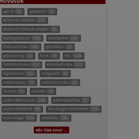
ajánló
appajánló
67
22
áttekintő táblázat
235
áttekintő táblázat alapján
27
épületgépészet
eszközeink
336
105
fűtéstechnika
gázellátás
466
73
gépészninja
hírek
HKL
10
70
478
hűtéstechnika
klímatechnika
153
217
légtechnika
megújulók
134
28
mekkmester
méréstechnika
73
23
mustra
oktatás
12
10
szakmakörnyezet
szakmapolitika
229
27
szakmatörténet
Tanulságos történetek
98
100
technológia
vízellátás
128
184
MÉG TÖBB ROVAT →