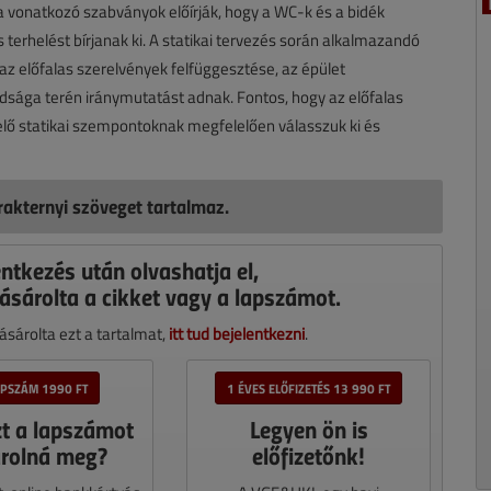
 a vonatkozó szabványok előírják, hogy a WC-k és a bidék
erhelést bírjanak ki. A statikai tervezés során alkalmazandó
 az előfalas szerelvények felfüggesztése, az épület
dsága terén iránymutatást adnak. Fontos, hogy az előfalas
elő statikai szempontoknak megfelelően válasszuk ki és
akternyi szöveget tartalmaz.
entkezés után olvashatja el,
ásárolta a cikket vagy a lapszámot.
sárolta ezt a tartalmat,
itt tud bejelentkezni
.
APSZÁM 1990 FT
1 ÉVES ELŐFIZETÉS 13 990 FT
zt a lapszámot
Legyen ön is
rolná meg?
előfizetőnk!