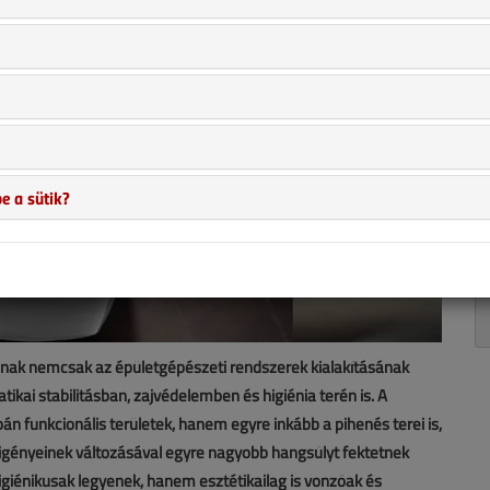
e a sütik?
zanak nemcsak az épületgépészeti rendszerek kialakításának
ai stabilitásban, zajvédelemben és higiénia terén is. A
 funkcionális területek, hanem egyre inkább a pihenés terei is,
és igényeinek változásával egyre nagyobb hangsúlyt fektetnek
igiénikusak legyenek, hanem esztétikailag is vonzóak és