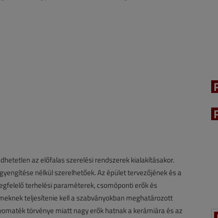
dhetetlen az előfalas szerelési rendszerek kialakításakor.
engítése nélkül szerelhetőek. Az épület tervezőjének és a
felelő terhelési paraméterek, csomóponti erők és
meknek teljesítenie kell a szabványokban meghatározott
 nyomaték törvénye miatt nagy erők hatnak a kerámiára és az