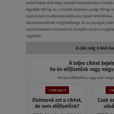
elülső falban lévő teljes szaniter berendezésre. Emiatt
legalább 400 kg-os, a mosdó esetében pedig 150 kg-os t
szabványok és előírások például az épület teherbírása,
vázszerkezetének megfelelősége, és az anyagok szilár
szerelvényeket a tervezés és az építés során a megfel
rögzítsük.
A cikk még 5 840 kar
A teljes cikket bejel
ha ön előfizetőnk vagy megv
Ha van előfizetése, vagy már megvá
1 CIKK 990 FT
1 L
Elolvasná ezt a cikket,
Csak e
de nem előfizetőnk?
vásá