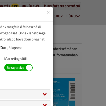
TIPP
FIZETÉS
HÍRLEVÉL
BELÉPÉS/REGISZTRÁCIÓ
×
HÍREK
LAPSZÁMOK
BLOG
SHOP
BÓNUSZ
nánk megfelelő felhasználói
 elfogadását. Önnek lehetősége
zekről alább bővebben olvashat.
KOucJ
, állapota:
Ez a cikk a VGF&HKL 2023. szeptemberi számában
jelent meg. Töltse le a lapszámot PDF formátumban!
Marketing sütik:
LETÖLTÉS