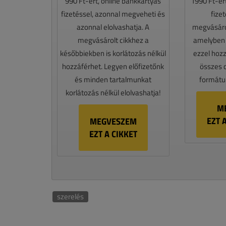
990 Ft-ért, online bankkártyás
1990 Ft-ér
fizetéssel, azonnal megveheti és
fize
azonnal elolvashatja. A
megvásáro
megvásárolt cikkhez a
amelyben e
későbbiekben is korlátozás nélkül
ezzel hoz
hozzáférhet. Legyen előfizetőnk
összes 
és minden tartalmunkat
formátum
korlátozás nélkül elolvashatja!
M
EZT 
MEGVESZEM
EZT A CIKKET
szerelés