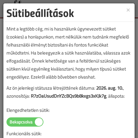
Sütibeállítások
×
Toggle
naviga
Mint a legtöbb cég, mi is használunk úgynevezett sütiket
(cookies) a honlapunkon, mert nélkülük nem tudnánk megfelelő
felhasználói élményt biztosítani és fontos funkciókat
működtetni. Ha beleegyezik a sütik használatába, válassza azok
Lapszám:
elfogadását. Önnek lehetősége van a feltétlenül szükséges
sütiken kívül egyénileg kiválasztani, hogy milyen típusú sütiket
TARTALOM
engedélyez. Ezekről alább bővebben olvashat.
Az ön jelenlegi státusza létrejöttének dátuma:
2026. aug. 10.
,
Vízellátás
azonosítója:
R7zOaUsudDnYZcBQs9b8kxgs3xKJk7g
, állapota:
HMV-készítés hőszivattyús
Elengedhetetlen sütik:
bojlerrel
2024/12. lapszám
|
Korcsok Gábor
|
1587 |
Funkcionális sütik: