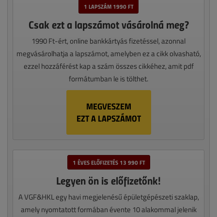
1 LAPSZÁM 1990 FT
Csak ezt a lapszámot vásárolná meg?
1990 Ft-ért, online bankkártyás fizetéssel, azonnal
megvásárolhatja a lapszámot, amelyben ez a cikk olvasható,
ezzel hozzáférést kap a szám összes cikkéhez, amit pdf
formátumban le is tölthet.
MEGVESZEM
EZT A LAPSZÁMOT
1 ÉVES ELŐFIZETÉS 13 990 FT
Legyen ön is előfizetőnk!
A VGF&HKL egy havi megjelenésű épületgépészeti szaklap,
amely nyomtatott formában évente 10 alakommal jelenik