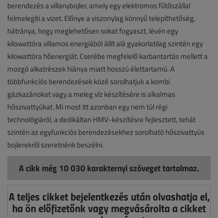
berendezés a villanybojler, amely egy elektromos fűtőszállal
felmelegíti a vizet. Előnye a viszonylag könnyű telepíthetőség,
hátránya, hogy meglehetősen sokat fogyaszt, lévén egy
kilowattóra villamos energiából állít alá gyakorlatilag szintén egy
kilowattóra hőenergiát. Cserébe megfelelő karbantartás mellett a
mozgó alkatrészek hiánya miatt hosszú élettartamú. A
többfunkciós berendezések közé sorolhatjuk a kombi
gázkazánokat vagy a meleg víz készítésére is alkalmas
hőszivattyúkat. Mi most itt azonban egy nem túl régi
technológiáról, a dedikáltan HMV-készítésre fejlesztett, tehát
szintén az egyfunkciós berendezésekhez sorolható hőszivattyús
bojlerekről szeretnénk beszélni.
A cikk még 10 030 karakternyi szöveget tartalmaz.
A teljes cikket bejelentkezés után olvashatja el,
ha ön előfizetőnk vagy megvásárolta a cikket