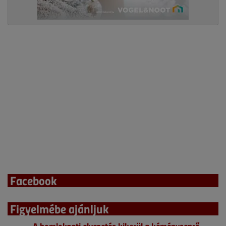
Facebook
Figyelmébe ajánljuk
A homlokzati elvezetés kikerül a kéményseprő