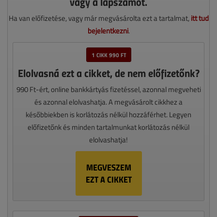
vagy a lapszámot.
Ha van előfizetése, vagy már megvásárolta ezt a tartalmat,
itt tud
bejelentkezni
.
1 CIKK 990 FT
Elolvasná ezt a cikket, de nem előfizetőnk?
990 Ft-ért, online bankkártyás fizetéssel, azonnal megveheti
és azonnal elolvashatja. A megvásárolt cikkhez a
későbbiekben is korlátozás nélkül hozzáférhet. Legyen
előfizetőnk és minden tartalmunkat korlátozás nélkül
elolvashatja!
MEGVESZEM
EZT A CIKKET