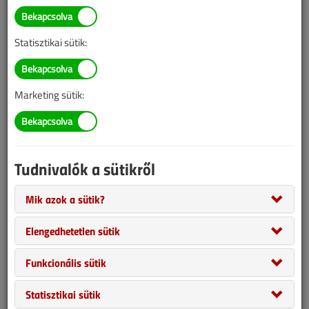
Statisztikai sütik:
Marketing sütik:
Tudnivalók a sütikről
Ha felmerül a kérdés, milyen berendezést vállaszunk háztartási
meleg víz előállítására, számos választásunk lehet. Ebben a
Mik azok a sütik?
cikkben amellett fogunk szakmai érveket felhozni, miért előnyös
Elengedhetetlen sütik
egy kifejezetten erre a célra tervezett és gyártott készüléket
választanunk. Ha emellett fontos a hatékony működés is, akkor
Funkcionális sütik
egyértelműen a hőszivattyús bojlerek felé hajlik a mérleg nyelve.
Ezekből többfélét is találunk a piacon. Jelentős különbség
Statisztikai sütik
fedezhető fel azonban közöttük a kompresszortechnológia, a