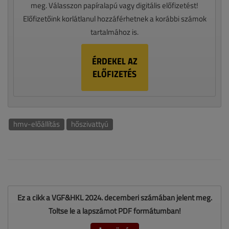
meg. Válasszon papíralapú vagy digitális előfizetést!
Előfizetőink korlátlanul hozzáférhetnek a korábbi számok
tartalmához is.
ÉRDEKEL AZ
ELŐFIZETÉS
hmv-előállítás
hőszivattyú
Ez a cikk a VGF&HKL 2024. decemberi számában jelent meg.
Töltse le a lapszámot PDF formátumban!