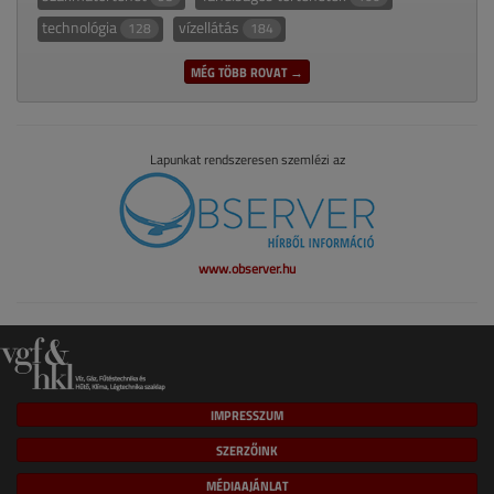
technológia
vízellátás
128
184
MÉG TÖBB ROVAT →
Lapunkat rendszeresen szemlézi az
www.observer.hu
IMPRESSZUM
SZERZŐINK
MÉDIAAJÁNLAT