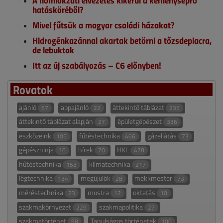
hatásköréből?
Mivel fűtsük a magyar családi házakat?
Hidrogénkazánnal akartak betörni a tőzsdepiacra,
de lebuktak
Itt az új szabályozás – C6 előnyben!
Rovatok
ajánló
appajánló
áttekintő táblázat
67
22
235
áttekintő táblázat alapján
épületgépészet
27
336
eszközeink
fűtéstechnika
gázellátás
105
466
73
gépészninja
hírek
HKL
10
70
478
hűtéstechnika
klímatechnika
153
217
légtechnika
megújulók
mekkmester
134
28
73
méréstechnika
mustra
oktatás
23
12
10
szakmakörnyezet
szakmapolitika
229
27
szakmatörténet
Tanulságos történetek
98
100