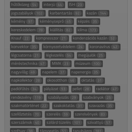
hűtőközeg
interjú
ISH
54
44
23
jogszabályok
karbantartás
kazán
102
92
144
kémény
kéményseprő
képzés
97
45
35
kereskedelem
kiállítás
klíma
78
82
173
Knauf
kompresszor
kondenzációs kazán
22
21
52
konvektor
környezetvédelem
koronavírus
35
24
42
légcsatorna
légkezelés
megújulók
21
54
25
méréstechnika
MMK
múzeum
47
23
100
nagyvilág
napelem
napenergia
49
37
35
napkollektor
okosotthon
oktatás
28
46
31
padlófűtés
pályázat
pellet
radiátor
34
53
28
47
rendezvény
szabályozás
szabványok
119
29
25
szakmatörténet
szakoktatás
szavazás
22
31
35
szellőztetés
szerelés
szerelvények
70
59
83
szerszámok
szilárd tüzelés
szivattyú
40
101
57
szoftver
támogatás
tanulságos
38
51
181