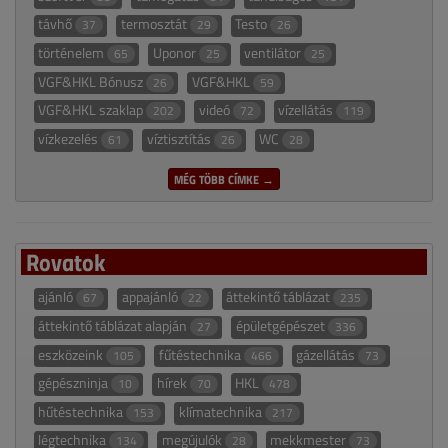
távhő
termosztát
Testo
37
29
26
történelem
Uponor
ventilátor
65
25
25
VGF&HKL Bónusz
VGF&HKL
26
59
VGF&HKL szaklap
videó
vízellátás
202
72
119
vízkezelés
víztisztítás
WC
61
26
28
MÉG TÖBB CÍMKE →
Rovatok
ajánló
appajánló
áttekintő táblázat
67
22
235
áttekintő táblázat alapján
épületgépészet
27
336
eszközeink
fűtéstechnika
gázellátás
105
466
73
gépészninja
hírek
HKL
10
70
478
hűtéstechnika
klímatechnika
153
217
légtechnika
megújulók
mekkmester
134
28
73