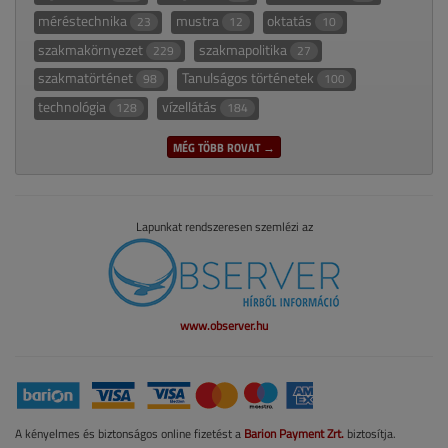
méréstechnika
mustra
oktatás
23
12
10
szakmakörnyezet
szakmapolitika
229
27
szakmatörténet
Tanulságos történetek
98
100
technológia
vízellátás
128
184
MÉG TÖBB ROVAT →
Lapunkat rendszeresen szemlézi az
www.observer.hu
A kényelmes és biztonságos online fizetést a
Barion Payment Zrt.
biztosítja.