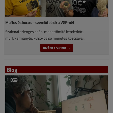
Muffos és kócos – szerelői pólók a VGF-nél
Szakmai szlenges poén: menettömítő kenderkóc,
muff/karmanytú, külső/belső menetes közcsavar.
TOVÁBB A SHOPBA →
Blog