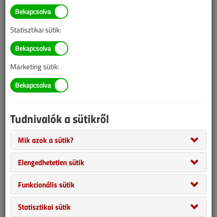
Statisztikai sütik:
Marketing sütik:
Tudnivalók a sütikről
Mik azok a sütik?
Elengedhetetlen sütik
Funkcionális sütik
HMV-készítés hőszivattyús bojlerrel
Statisztikai sütik