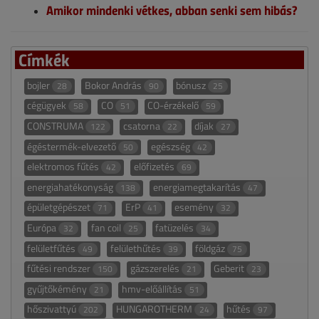
Amikor mindenki vétkes, abban senki sem hibás?
Címkék
bojler
Bokor András
bónusz
28
90
25
cégügyek
CO
CO-érzékelő
58
51
59
CONSTRUMA
csatorna
díjak
122
22
27
égéstermék-elvezető
egészség
50
42
elektromos fűtés
előfizetés
42
69
energiahatékonyság
energiamegtakarítás
138
47
épületgépészet
ErP
esemény
71
41
32
Európa
fan coil
fatüzelés
32
25
34
felületfűtés
felülethűtés
földgáz
49
39
75
fűtési rendszer
gázszerelés
Geberit
150
21
23
gyűjtőkémény
hmv-előállítás
21
51
hőszivattyú
HUNGAROTHERM
hűtés
202
24
97