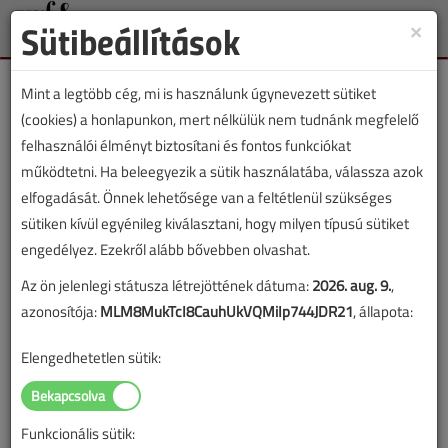
Sütibeállítások
×
Toggle
naviga
Mint a legtöbb cég, mi is használunk úgynevezett sütiket
(cookies) a honlapunkon, mert nélkülük nem tudnánk megfelelő
felhasználói élményt biztosítani és fontos funkciókat
működtetni. Ha beleegyezik a sütik használatába, válassza azok
Korcsok Gábor
elfogadását. Önnek lehetősége van a feltétlenül szükséges
sütiken kívül egyénileg kiválasztani, hogy milyen típusú sütiket
engedélyez. Ezekről alább bővebben olvashat.
SZERZŐK LISTÁJA
Az ön jelenlegi státusza létrejöttének dátuma:
2026. aug. 9.
,
azonosítója:
MLM8MukTcI8CauhUkVQMiIp744JDR21
, állapota:
770 |
|
Elengedhetetlen sütik:
Korcsok Gábor cikkei
Funkcionális sütik: