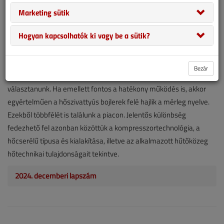
2024. december 2. |
1584
Marketing sütik
4
4.5 (2)
Hogyan kapcsolhatók ki vagy be a sütik?
Ha felmerül a kérdés, milyen berendezést vállaszunk háztartási
meleg víz előállítására, számos választásunk lehet. Ebben a
cikkben amellett fogunk szakmai érveket felhozni, miért előnyös
Bezár
egy kifejezetten erre a célra tervezett és gyártott készüléket
választanunk. Ha emellett fontos a hatékony működés is, akkor
egyértelműen a hőszivattyús bojlerek felé hajlik a mérleg nyelve.
Ezekből többfélét is találunk a piacon. Jelentős különbség
fedezhető fel azonban közöttük a kompresszortechnológia, a
hőcserélű típusa és kialakítása, illetve az alkalmazott hűtőközeg
hőtechnikai tulajdonságait tekintve.
2024. decemberi lapszám