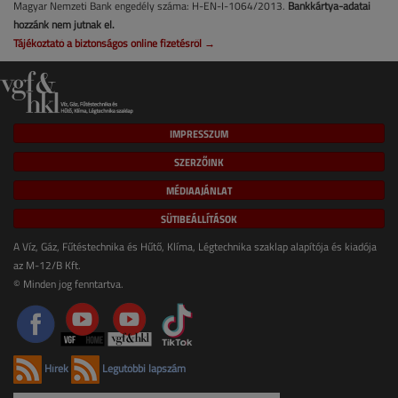
Magyar Nemzeti Bank engedély száma: H-EN-I-1064/2013.
Bankkártya-adatai
hozzánk nem jutnak el.
Tájékoztató a biztonságos online fizetésről →
IMPRESSZUM
SZERZŐINK
MÉDIAAJÁNLAT
SÜTIBEÁLLÍTÁSOK
A Víz, Gáz, Fűtéstechnika és Hűtő, Klíma, Légtechnika szaklap alapítója és kiadója
az M-12/B Kft.
© Minden jog fenntartva.
Hírek
Legutóbbi lapszám