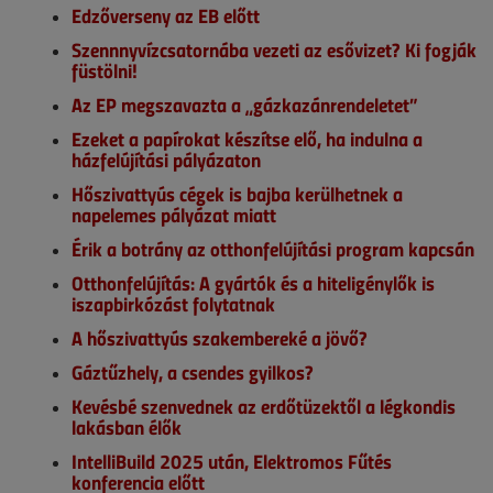
Edzőverseny az EB előtt
Szennnyvízcsatornába vezeti az esővizet? Ki fogják
füstölni!
Az EP megszavazta a „gázkazánrendeletet”
Ezeket a papírokat készítse elő, ha indulna a
házfelújítási pályázaton
Hőszivattyús cégek is bajba kerülhetnek a
napelemes pályázat miatt
Érik a botrány az otthonfelújítási program kapcsán
Otthonfelújítás: A gyártók és a hiteligénylők is
iszapbirkózást folytatnak
A hőszivattyús szakembereké a jövő?
Gáztűzhely, a csendes gyilkos?
Kevésbé szenvednek az erdőtüzektől a légkondis
lakásban élők
IntelliBuild 2025 után, Elektromos Fűtés
konferencia előtt