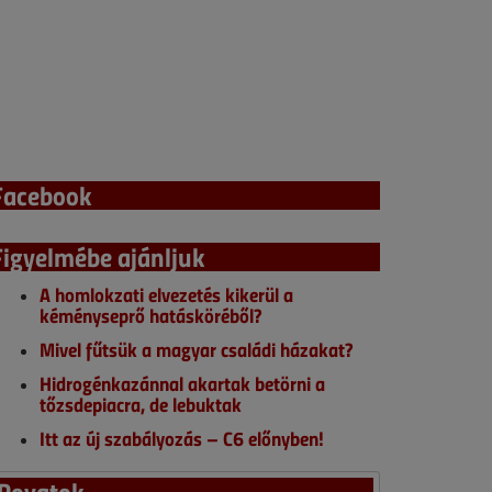
Facebook
Figyelmébe ajánljuk
A homlokzati elvezetés kikerül a
kéményseprő hatásköréből?
Mivel fűtsük a magyar családi házakat?
Hidrogénkazánnal akartak betörni a
tőzsdepiacra, de lebuktak
Itt az új szabályozás – C6 előnyben!
Rovatok