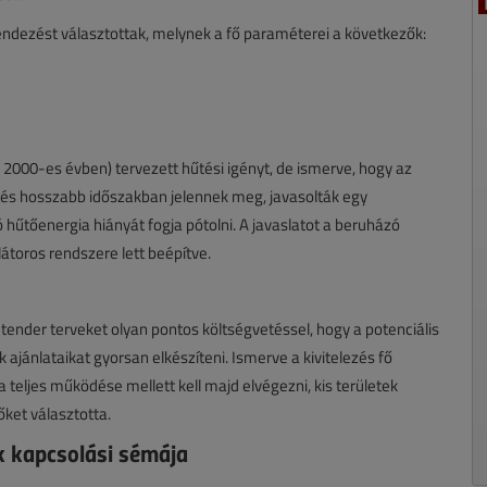
dezést választottak, melynek a fő paraméterei a következők:
 2000-es évben) tervezett hűtési igényt, de ismerve, hogy az
 és hosszabb időszakban jelennek meg, javasolták egy
 hűtőenergia hiányát fogja pótolni. A javaslatot a beruházó
átoros rendszere lett beépítve.
 tender terveket olyan pontos költségvetéssel, hogy a potenciális
k ajánlataikat gyorsan elkészíteni. Ismerve a kivitelezés fő
a teljes működése mellett kell majd elvégezni, kis területek
őket választotta.
ek kapcsolási sémája