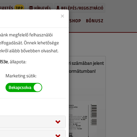
TIPP
FIZETÉS
HÍRLEVÉL
BELÉPÉS/REGISZTRÁCIÓ
×
HÍREK
LAPSZÁMOK
BLOG
SHOP
BÓNUSZ
nánk megfelelő felhasználói
 elfogadását. Önnek lehetősége
zekről alább bővebben olvashat.
l53e
, állapota:
z a cikk a VGF&HKL 2024. decemberi számában jelent
meg. Töltse le a lapszámot PDF formátumban!
Marketing sütik:
LETÖLTÉS