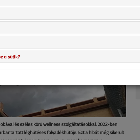
e a sütik?
szobával és széles körű wellness szolgáltatásokkal. 2022-ben
rbantartott léghűtéses folyadékhűtője. Ezt a hibát még sikerült