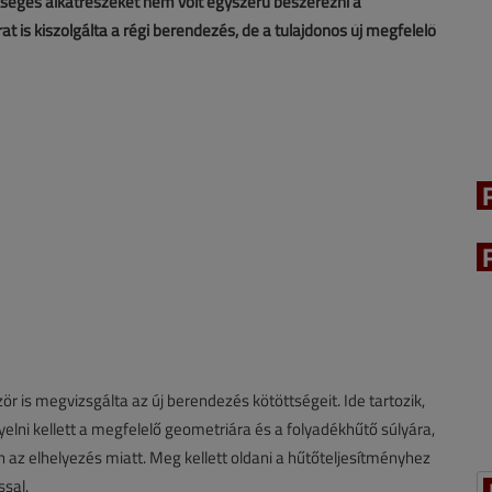
ükséges alkatrészeket nem volt egyszerű beszerezni a
t is kiszolgálta a régi berendezés, de a tulajdonos új megfelelő
ör is megvizsgálta az új berendezés kötöttségeit. Ide tartozik,
yelni kellett a megfelelő geometriára és a folyadékhűtő súlyára,
n az elhelyezés miatt. Meg kellett oldani a hűtőteljesítményhez
ssal.