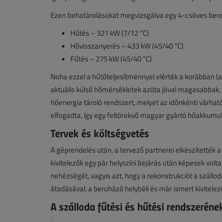
Ezen behatárolásokat megvizsgálva egy 4-csöves beren
Hűtés – 321 kW (7/12 °C)
Hővisszanyerés – 433 kW (45/40 °C)
Fűtés – 275 kW (45/40 °C)
Noha ezzel a hűtőteljesítménnyel elérték a korábban (a
aktuális külső hőmérsékletek azóta jóval magasabbak,
hőenergia tároló rendszert, melyet az időnkénti várható
elfogadta, így egy feltörekvő magyar gyártó hőakkumul
Tervek és költségvetés
A géprendelés után, a tervező partnerei elkészítették a
kivitelezők egy pár helyszíni bejárás után képesek volta
nehézségét, vagyis azt, hogy a rekonstrukciót a szállod
átadásával, a beruházó helybéli és már ismert kivitelez
A szálloda fűtési és hűtési rendszerén