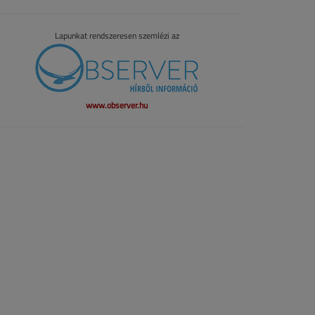
Lapunkat rendszeresen szemlézi az
www.observer.hu