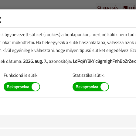
KERESÉS
ELŐ
k
unk úgynevezett sütiket (cookies) a honlapunkon, mert nélkülük nem tud
kciókat működtetni. Ha beleegyezik a sütik használatába, válassza azok
n kívül egyénileg kiválasztani, hogy milyen típusú sütiket engedélyez. E
tének dátuma:
2026. aug. 7.
, azonosítója:
LdPq9YBkYic8gmIghFnhBbZrZex
E
TARTALOM
Funkcionális sütik:
Statisztikai sütik:
ési és hűtési rendszerének rekonstrukciója