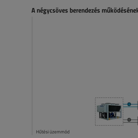
A négycsöves berendezés működésének
Hűtési üzemmód