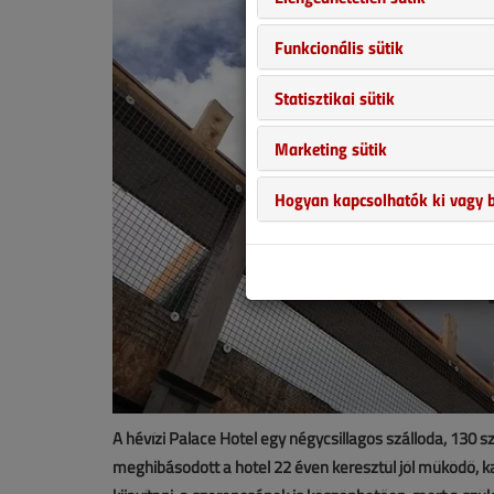
Funkcionális sütik
Statisztikai sütik
Marketing sütik
Hogyan kapcsolhatók ki vagy b
A hévízi Palace Hotel egy négycsillagos szálloda, 130 
meghibásodott a hotel 22 éven keresztül jól működő, ka