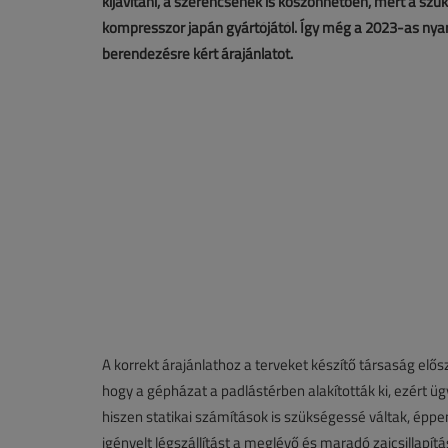
kijavítani, a szerencsének is köszönhetően, mert a sz
kompresszor japán gyártójától. Így még a 2023-as nyara
berendezésre kért árajánlatot.
A korrekt árajánlathoz a terveket készítő társaság elősz
hogy a gépházat a padlástérben alakították ki, ezért üg
hiszen statikai számítások is szükségessé váltak, éppe
igényelt légszállítást a meglévő és maradó zajcsillapítá