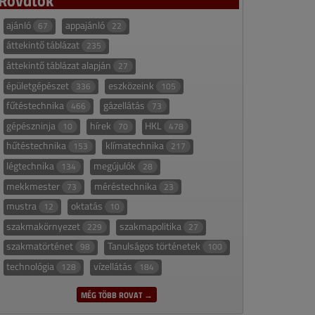
ajánló
appajánló
67
22
áttekintő táblázat
235
áttekintő táblázat alapján
27
épületgépészet
eszközeink
336
105
fűtéstechnika
gázellátás
466
73
gépészninja
hírek
HKL
10
70
478
hűtéstechnika
klímatechnika
153
217
légtechnika
megújulók
134
28
mekkmester
méréstechnika
73
23
mustra
oktatás
12
10
szakmakörnyezet
szakmapolitika
229
27
szakmatörténet
Tanulságos történetek
98
100
technológia
vízellátás
128
184
MÉG TÖBB ROVAT →