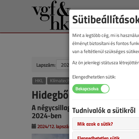
Sütibeállításo
Mint a legtöbb cég, mi is használ
élményt biztosítani és fontos fun
van a feltétlenül szükséges sütike
Az ön jelenlegi státusza létrejöt
Lapszám:
Elengedhetetlen sütik:
HKL
Klímatechnika
Hidegből meleget
A négycsillagos vidéki szálloda fűt
Tudnivalók a sütikről
2024-ben
Mik azok a sütik?
2024/12. lapszám
|
Varga péter
|
1357 |
Elengedhetetlen sütik