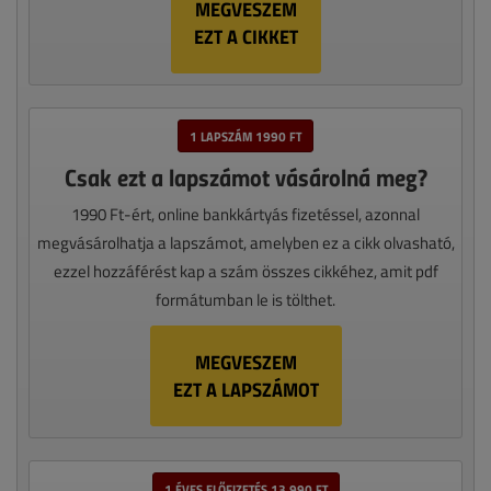
MEGVESZEM
EZT A CIKKET
1 LAPSZÁM 1990 FT
Csak ezt a lapszámot vásárolná meg?
1990 Ft-ért, online bankkártyás fizetéssel, azonnal
megvásárolhatja a lapszámot, amelyben ez a cikk olvasható,
ezzel hozzáférést kap a szám összes cikkéhez, amit pdf
formátumban le is tölthet.
MEGVESZEM
EZT A LAPSZÁMOT
1 ÉVES ELŐFIZETÉS 13 990 FT