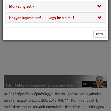
számára.
Marketing sütik
Hogyan kapcsolhatók ki vagy be a sütik?
Bezár
Az építésügyi és az építésüggyel összefüggő szakmagyakorlási
tevékenységekről szóló 266/2013. (VII. 11.) Korm. rendelet 1.
melléklete szerinti tervdokumentáció elkészítése jogosultsághoz