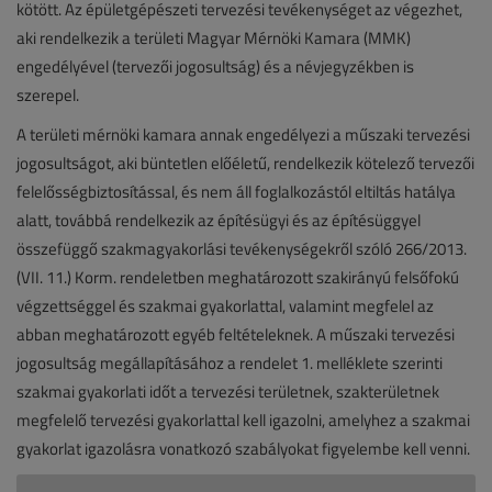
kötött. Az épületgépészeti tervezési tevékenységet az végezhet,
aki rendelkezik a területi Magyar Mérnöki Kamara (MMK)
engedélyével (tervezői jogosultság) és a névjegyzékben is
szerepel.
A területi mérnöki kamara annak engedélyezi a műszaki tervezési
jogosultságot, aki büntetlen előéletű, rendelkezik kötelező tervezői
felelősségbiztosítással, és nem áll foglalkozástól eltiltás hatálya
alatt, továbbá rendelkezik az építésügyi és az építésüggyel
összefüggő szakmagyakorlási tevékenységekről szóló 266/2013.
(VII. 11.) Korm. rendeletben meghatározott szakirányú felsőfokú
végzettséggel és szakmai gyakorlattal, valamint megfelel az
abban meghatározott egyéb feltételeknek. A műszaki tervezési
jogosultság megállapításához a rendelet 1. melléklete szerinti
szakmai gyakorlati időt a tervezési területnek, szakterületnek
megfelelő tervezési gyakorlattal kell igazolni, amelyhez a szakmai
gyakorlat igazolásra vonatkozó szabályokat figyelembe kell venni.