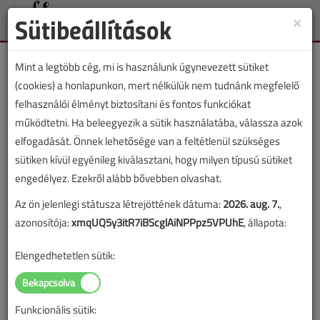
Sütibeállítások
×
Toggle
naviga
Mint a legtöbb cég, mi is használunk úgynevezett sütiket
(cookies) a honlapunkon, mert nélkülük nem tudnánk megfelelő
felhasználói élményt biztosítani és fontos funkciókat
működtetni. Ha beleegyezik a sütik használatába, válassza azok
Lapszám:
elfogadását. Önnek lehetősége van a feltétlenül szükséges
sütiken kívül egyénileg kiválasztani, hogy milyen típusú sütiket
TARTALOM
engedélyez. Ezekről alább bővebben olvashat.
Az ön jelenlegi státusza létrejöttének dátuma:
2026. aug. 7.
,
Tanulságos történetek
azonosítója:
xmqUQ5y3itR7iBScglAiNPPpz5VPUhE
, állapota:
„Csodadoboz”
Elengedhetetlen sütik:
2025/4. lapszám
|
Bokor András
Tóth Gergő Jordán
|
1099 |
Funkcionális sütik: