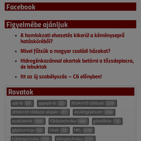
Facebook
Figyelmébe ajánljuk
A homlokzati elvezetés kikerül a kéményseprő
hatásköréből?
Mivel fűtsük a magyar családi házakat?
Hidrogénkazánnal akartak betörni a tőzsdepiacra,
de lebuktak
Itt az új szabályozás – C6 előnyben!
Rovatok
ajánló
appajánló
áttekintő táblázat
67
22
235
áttekintő táblázat alapján
épületgépészet
27
336
eszközeink
fűtéstechnika
gázellátás
105
466
73
gépészninja
hírek
HKL
10
70
478
hűtéstechnika
klímatechnika
153
217