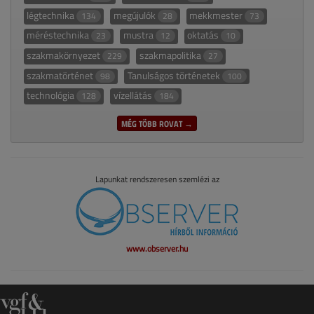
légtechnika
megújulók
mekkmester
134
28
73
méréstechnika
mustra
oktatás
23
12
10
szakmakörnyezet
szakmapolitika
229
27
szakmatörténet
Tanulságos történetek
98
100
technológia
vízellátás
128
184
MÉG TÖBB ROVAT →
Lapunkat rendszeresen szemlézi az
www.observer.hu