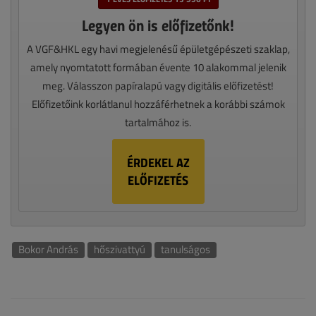
Legyen ön is előfizetőnk!
A VGF&HKL egy havi megjelenésű épületgépészeti szaklap,
amely nyomtatott formában évente 10 alakommal jelenik
meg. Válasszon papíralapú vagy digitális előfizetést!
Előfizetőink korlátlanul hozzáférhetnek a korábbi számok
tartalmához is.
ÉRDEKEL AZ
ELŐFIZETÉS
Bokor András
hőszivattyú
tanulságos