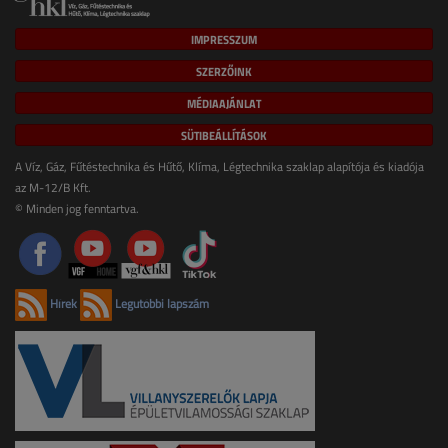
IMPRESSZUM
SZERZŐINK
MÉDIAAJÁNLAT
SÜTIBEÁLLÍTÁSOK
A Víz, Gáz, Fűtéstechnika és Hűtő, Klíma, Légtechnika szaklap alapítója és kiadója
az M-12/B Kft.
© Minden jog fenntartva.
Hírek
Legutóbbi lapszám