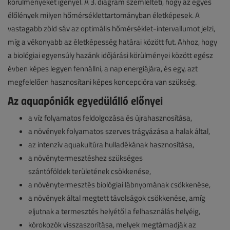
körülményeket igényel. A 3. diagram szemlélteti, hogy az egyes
élőlények milyen hőmérséklettartományban életképesek. A
vastagabb zöld sáv az optimális hőmérséklet-intervallumot jelzi,
míg a vékonyabb az életképesség határai között fut. Ahhoz, hogy
a biológiai egyensúly hazánk időjárási körülményei között egész
évben képes legyen fennállni, a nap energiájára, és egy, azt
megfelelően hasznosítani képes koncepcióra van szükség.
Az aquapóniák egyedülálló előnyei
a víz folyamatos feldolgozása és újrahasznosítása,
a növények folyamatos szerves trágyázása a halak által,
az intenzív aquakultúra hulladékának hasznosítása,
a növénytermesztéshez szükséges
szántóföldek területének csökkenése,
a növénytermesztés biológiai lábnyomának csökkenése,
a növények által megtett távolságok csökkenése, amíg
eljutnak a termesztés helyétől a felhasználás helyéig,
kórokozók visszaszorítása, melyek megtámadják az