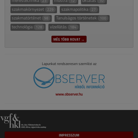
méréstechnika
mustra
oktatás
23
12
10
szakmakörnyezet
szakmapolitika
229
27
szakmatörténet
Tanulságos történetek
98
100
technológia
vízellátás
128
184
MÉG TÖBB ROVAT →
Lapunkat rendszeresen szemlézi az
www.observer.hu
IMPRESSZUM