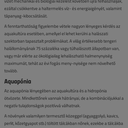
vizét mechanikai és biológiai kezelést követően újra felhasználják,
ezáltal csökkentve a haltermelés víz- és energiaigényét, valamint
tápanyag-kibocsátását.
A fenntarthatóság figyelembe vétele nagyon lényeges kérdés az
aquakultúra esetében, amellyel el lehet kerülni a halászati
szektorban tapasztalt problémákat. A világ értékesebb tengeri
halállományának 75 százaléka vagy túlhalászott állapotban van,
vagy már elérte az ökológiailag lehalászható halmenynyiség
maximumát, tehát az évi fogás meny-nyisége nem növelhető
tovább.
Aquapónia
Az aquapónia lényegében az aquakultúra és a hidropónia
ötvözete. Mindkettőnek vannak hátrányai, de a kombinációjukkal a
negatív tulajdonságok pozitívvá válhatnak.
A növények valamilyen termesztő közeggel (agyaggolyó, kavics,
perlit, kőzetgyapot stb.) töltött tálcákban nőnek, ezekbe a tálcákba