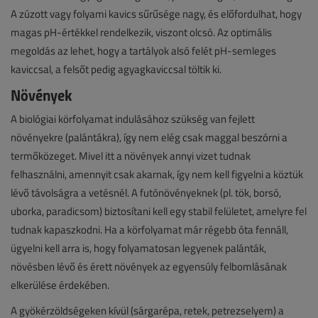
A zúzott vagy folyami kavics sűrűsége nagy, és előfordulhat, hogy
magas pH-értékkel rendelkezik, viszont olcsó. Az optimális
megoldás az lehet, hogy a tartályok alsó felét pH-semleges
kaviccsal, a felsőt pedig agyagkaviccsal töltik ki.
Növények
A biológiai körfolyamat indulásához szükség van fejlett
növényekre (palántákra), így nem elég csak maggal beszórni a
termőközeget. Mivel itt a növények annyi vizet tudnak
felhasználni, amennyit csak akarnak, így nem kell figyelni a köztük
lévő távolságra a vetésnél. A futónövényeknek (pl. tök, borsó,
uborka, paradicsom) biztosítani kell egy stabil felületet, amelyre fel
tudnak kapaszkodni. Ha a körfolyamat már régebb óta fennáll,
ügyelni kell arra is, hogy folyamatosan legyenek palánták,
növésben lévő és érett növények az egyensúly felbomlásának
elkerülése érdekében.
A gyökérzöldségeken kívül (sárgarépa, retek, petrezselyem) a