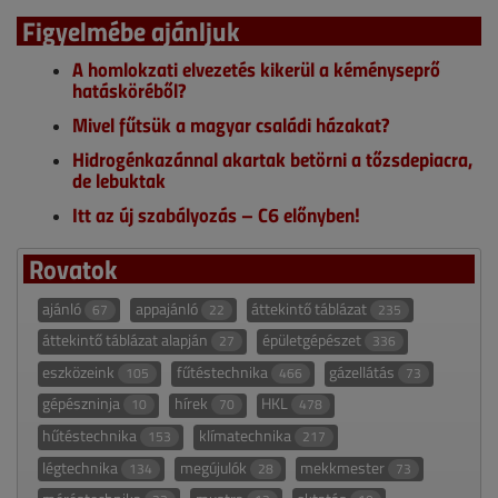
Figyelmébe ajánljuk
A homlokzati elvezetés kikerül a kéményseprő
hatásköréből?
Mivel fűtsük a magyar családi házakat?
Hidrogénkazánnal akartak betörni a tőzsdepiacra,
de lebuktak
Itt az új szabályozás – C6 előnyben!
Rovatok
ajánló
appajánló
áttekintő táblázat
67
22
235
áttekintő táblázat alapján
épületgépészet
27
336
eszközeink
fűtéstechnika
gázellátás
105
466
73
gépészninja
hírek
HKL
10
70
478
hűtéstechnika
klímatechnika
153
217
légtechnika
megújulók
mekkmester
134
28
73