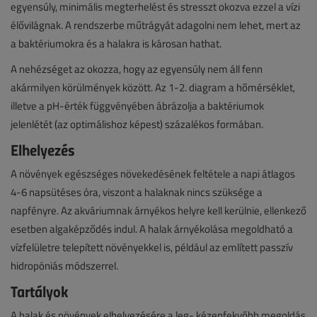
egyensúly, minimális megterhelést és stresszt okozva ezzel a vízi
élővilágnak. A rendszerbe műtrágyát adagolni nem lehet, mert az
a baktériumokra és a halakra is károsan hathat.
A nehézséget az okozza, hogy az egyensúly nem áll fenn
akármilyen körülmények között. Az 1-2. diagram a hőmérséklet,
illetve a pH-érték függvényében ábrázolja a baktériumok
jelenlétét (az optimálishoz képest) százalékos formában.
Elhelyezés
A növények egészséges növekedésének feltétele a napi átlagos
4-6 napsütéses óra, viszont a halaknak nincs szüksége a
napfényre. Az akváriumnak árnyékos helyre kell kerülnie, ellenkező
esetben algaképződés indul. A halak árnyékolása megoldható a
vízfelületre telepített növényekkel is, például az említett passzív
hidropóniás módszerrel.
Tartályok
A halak és növények elhelyezésére a leg- kézenfekvőbb megoldás