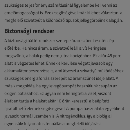
szükséges teljesítmény számításánál figyelembe kell venni az
emelőmagasságot is. Ezek segítségével már ki lehet választani a
megfelelő szivattyút a különböző típusok jelleggörbéinek alapján.
Biztonsági rendszer
A biztonsági háttérrendszer szerepe áramszünet esetén lép
előtérbe. Ha nincs áram, a szivattyú leáll, a víz keringése
megszűnik, a halak pedig nem jutnak oxigénhez. Ez akár 45 perc
alatt is végzetes lehet. Ennek elkerülése végett javasolt egy
akkumulátor beszerzése is, ami átveszi a szivattyú működéséhez
szükséges energiaforrás szerepét az áramszünet ideje alatt. A
másik megoldás, ha egy levegőpumpát használunk csupán az
oxigén pótlásához. Ez ugyan nem keringteti a vizet, viszont
életben tartja a halakat akár 10 órán keresztül a beépített
újratölthető elemek segítségével. A pumpa használata egyébként
javasolt normál üzemben is. A nitrogénciklus, így a biológiai
egyensúly folyamatos fennállása megfelelő időjárási