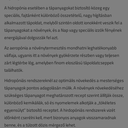
A hidropónia esetében a tápanyagokat biztosító közeg egy
speciális, fajtánként különböző összetételű, nagy hígításban
alkalmazott tápoldat, melyből szintén oldott ionokként veszik fel a
tápanyagokat a növények, és a Nap vagy speciális izzók fényének
energiájával dolgozzák fel azt.
Az aeropónia a növénytermesztés mondhatni leghatékonyabb
válfaja, ugyanis itt a növények gyökérzete részben vagy teljesen
zárt légtérbe lóg, amelyben finom eloszlású tápoldatcseppek
találhatók.
Hidropóniás rendszereknél az optimális növekedés a mesterséges
tápanyagok pontos adagolásán múlik. A növények növekedéséhez
szükséges tápanyagot meghatározott recept szerint állítják össze,
különböző kemikáliák, só és nyomelemek alkotják a „tökéletes
egyensúlyt” biztosító receptet. A hirdopóniás rendszerek vizét
időnként cserélni kell, mert bizonyos anyagok visszamaradnak
benne, és a túlzott dózis mérgező lehet.