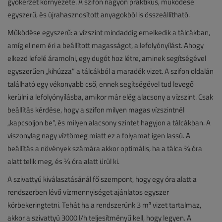
gyökérzet környezete. A szifon nagyon praktikus, működése
egyszerű, és újrahasznosított anyagokból is összeállítható.
Működése egyszerű: a vízszint mindaddig emelkedik a tálcákban,
amíg el nem éri a beállított magasságot, a lefolyónyílást. Ahogy
elkezd lefelé áramolni, egy dugót hoz létre, aminek segítségével
egyszerűen „kihúzza” a tálcákból a maradék vizet. A szifon oldalán
található egy vékonyabb cső, ennek segítségével tud levegő
kerülni a lefolyónyílásba, amikor már elég alacsony a vízszint. Csak
beállítás kérdése, hogy a szifon milyen magas vízszintnél
„kapcsoljon be”, és milyen alacsony szintet hagyjon a tálcákban. A
viszonylag nagy víztömeg miatt ez a folyamat igen lassú. A
beállítás a növények számára akkor optimális, ha a tálca ¾ óra
alatt telik meg, és ¼ óra alatt ürül ki.
A szivattyú kiválasztásánál fő szempont, hogy egy óra alatt a
rendszerben lévő vízmennyiséget ajánlatos egyszer
körbekeringtetni. Tehát ha a rendszerünk 3 m³ vizet tartalmaz,
akkor a szivattyú 3000 l/h teljesítményű kell, hogy legyen. A