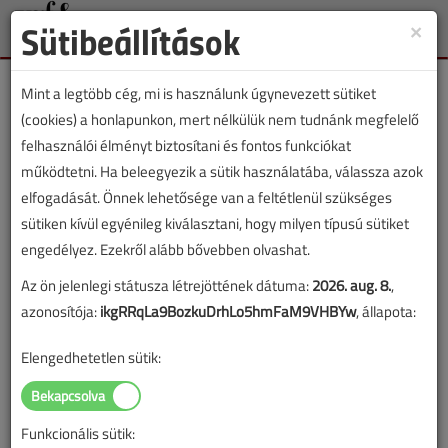
Sütibeállítások
×
Toggle
naviga
Mint a legtöbb cég, mi is használunk úgynevezett sütiket
(cookies) a honlapunkon, mert nélkülük nem tudnánk megfelelő
felhasználói élményt biztosítani és fontos funkciókat
működtetni. Ha beleegyezik a sütik használatába, válassza azok
Lapszám:
elfogadását. Önnek lehetősége van a feltétlenül szükséges
sütiken kívül egyénileg kiválasztani, hogy milyen típusú sütiket
TARTALOM
engedélyez. Ezekről alább bővebben olvashat.
Az aquapónia I.
Az ön jelenlegi státusza létrejöttének dátuma:
2026. aug. 8.
,
azonosítója:
ikgRRqLa9BozkuDrhLo5hmFaM9VHBYw
, állapota:
2013/3. lapszám
|
Berta Katalin
|
17 162 |
Elengedhetetlen sütik:
Figylem! Ez a cikk 13 éve frissült utoljára. A benne szereplő
információk mára aktualitásukat veszíthették, valamint a tartalom
Funkcionális sütik: