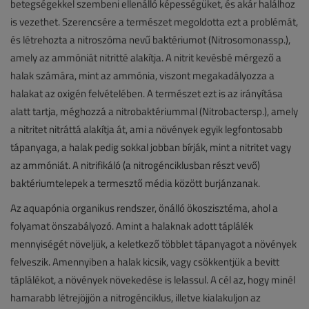
betegségekkel szembeni ellenálló képességüket, és akár halálhoz
is vezethet. Szerencsére a természet megoldotta ezt a problémát,
és létrehozta a nitroszóma nevű baktériumot (Nitrosomonassp.),
amely az ammóniát nitritté alakítja. A nitrit kevésbé mérgező a
halak számára, mint az ammónia, viszont megakadályozza a
halakat az oxigén felvételében. A természet ezt is az irányítása
alatt tartja, méghozzá a nitrobaktériummal (Nitrobactersp.), amely
a nitritet nitráttá alakítja át, ami a növények egyik legfontosabb
tápanyaga, a halak pedig sokkal jobban bírják, mint a nitritet vagy
az ammóniát. A nitrifikáló (a nitrogénciklusban részt vevő)
baktériumtelepek a termesztő média között burjánzanak.
Az aquapónia organikus rendszer, önálló ökoszisztéma, ahol a
folyamat önszabályozó. Amint a halaknak adott táplálék
mennyiségét növeljük, a keletkező többlet tápanyagot a növények
felveszik. Amennyiben a halak kicsik, vagy csökkentjük a bevitt
táplálékot, a növények növekedése is lelassul. A cél az, hogy minél
hamarabb létrejöjjön a nitrogénciklus, illetve kialakuljon az