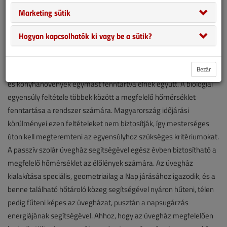
Marketing sütik
Hogyan kapcsolhatók ki vagy be a sütik?
Bezár
Az aquapónia biológiai egyensúlyon alapuló rendszer, ahol halak
és konyhanövények egymást fenntartva élnek együtt. A biológiai
egyensúly feltétele többek között a megfelelő hőmérséklet
fenntartása a rendszer számára. Magyarország időjárási
körülményei ezen feltételeket nem biztosítják, így mesterséges
úton kell megteremteni az egyensúlyhoz szükséges kritériumokat.
A passzív szolár üvegház segítségével egész évben biztosítható a
megfelelő hőmérséklet az élőlények számára. Az üvegház
kialakítása speciális, geometriailag a Nap járásához igazodik, és a
benne található hőtároló közeg segítségével nyáron hűteni, télen
pedig fűteni képes az üvegházat, pusztán a napsugárzás
energiájának segítségével. Ahhoz, hogy az üvegház megfelelően