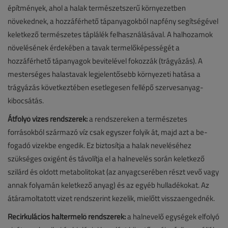
építmények, ahol a halak természetszerű környezetben
növekednek, a hozzáférhető tápanyagokból napfény segítségével
keletkező természetes táplálék felhasználásával. A halhozamok
növelésének érdekében a tavak termelőképességét a
hozzáférhető tápanyagok bevitelével fokozzák (trágyázás). A
mesterséges halastavak legjelentősebb környezeti hatása a
trágyázás következtében esetlegesen fellépő szervesanyag-
kibocsátás.
Átfolyó vizes rendszerek:
a rendszereken a természetes
forrásokból származó víz csak egyszer folyik át, majd azt a be-
fogadó vizekbe engedik. Ez biztosítja a halak neveléséhez
szükséges oxigént és távolítja el a halnevelés során keletkező
szilárd és oldott metabolitokat (az anyagcserében részt vevő vagy
annak folyamán keletkező anyag) és az egyéb hulladékokat. Az
átáramoltatott vizet rendszerint kezelik, mielőtt visszaengednék.
Recirkulációs haltermelő rendszerek:
a halnevelő egységek elfolyó