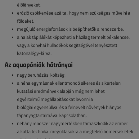
élőlényeket,
erózió csökkenése azáltal, hogy nem szükséges művelni a
földeket,
megújuló energiaforrások is beépíthetők a rendszerbe,
a halak táplálékát képezheti a házilag termelt békalencse,
vagy a konyhai hulladékok segítségével tenyésztett
katonalégy-lárva.
Az aquapóniák hátrányai
nagy beruházási költség,
a néha egymásnak ellentmondó sikeres és sikertelen
kutatási eredmények alapján még nem lehet
egyértelmű megállapításokat levonni a
biológiai egyensúllyal és a felnevelt növények hiányos
tápanyagtartalmával kapcsolatban,
néhány rendszer nagymértékben támaszkodik az ember
alkotta technikai megoldásokra a megfelelő hőmérsékletek