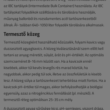
az IBC tartályok (Intermediate Bulk Container) használata. Az IBC
tartályokat folyadékok szállítására és tárolására használják,
műanyag ballonból és rozsdamentes acél tartószerkezetből
állnak. Ál- talában 640-1050 liter folyadék tárolására alkalmasak.
Termesztő közeg
Termesztő közegként használható kőzúzalék, folyami kavics vagy
duzzasztott agyagkavics. A közeg kiválasztásánál szem előtt kell
tartani az anyag méretét, súlyát, árát és pH-értékét. Az optimális
szemcseméret 8-16 mm között van. Ha a kavicsok ennél
kisebbek, akkor túl kevés levegős rés marad köztük, ha
nagyobbak, akkor pedig túl sok, illetve az összfelületük is kisebb
lesz. A közeg súlya a tartószerkezet teherbírása miatt fontos. Ha a
kavicsok pH-értéke túl magas, akkor befolyásolhatják a biológiai
egyensúly, azaz a nitrogénciklus fennállását (pl. mészkő). A
termesztő réteg optimálisan 25-35 cm mély.
A duzzasztott agyag sűrűsége kicsi, pH-semleges, viszont drága.