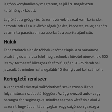
legtöbb konyhanövény megterem, és jól érzi magát ezen
körülmények között.
Legfőképp a gyógy- és fűszernövények (bazsalikom, koriander,
citromfű stb.) és a levélzöldségek (saláta, káposzta, zeller, spenót),
valamint a paradicsom, az uborka és a paprika ajánlható.
Halak
Tapasztalatok alapján többek között a tilápia, a szivárványos
pisztráng és a harcsa felel meg ezeknek a követelményeknek. 500
liternyi termesztő közeghez fajtától függően 20-25 darab hal
javasolt, és minden halra legalább 10 liternyi vizet kell számolni.
Keringtető rendszer
A keringtető szivattyú működtethető szakaszosan, illetve
folyamatosan is, típustól függően. Az úgynevezett auto- vagy
harangszifon segítségével mindkét esetben két fázis alakul ki
aszerint, hogy éppen tápanyagban vagy oxigénben gazdag a