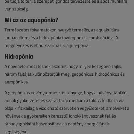
be tudja tölteni a szerepét, gondos tervezésre és alapos munkára
van szükség.
Mi az az aquapónia?
Természetes folyamatokon nyugvó termelés, az aquakultúra
(aquaculture) és a hidro-pónia (hydroponics) kombinációja. A
megnevezés is ebből származik: aqua-pónia.
Hidropónia
A növénytermesztésnek aszerint, hogy milyen közegben zajlik,
három fajtáját különböztetjük meg: geopónikus, hidropónikus és
aeropónikus.
A geopónikus növénytermesztés lényege, hogy a növényt tápláló,
annak gyökérzetét és szárát tartó médium a föld. A földből a víz
oldja ki fizikailag a vízoldható szervetlen vegyületeket, amelyeket a
növények a gyökereiken keresztül ionokként vesznek fel, és
tápanyagokként hasznosítanak a napfény energiájának
segítségével.