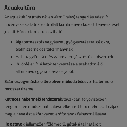
Aquakultúra
Az aquakultúra (más néven vízművelés) tengeri és édesvízi
növények és állatok kontrollált körülmények közötti tenyésztését
jelenti. Három területre osztható:
Algatermesztés vegyészeti, gyógyszerészeti célokra,
élelmiszernek és takarmánynak.
Hal-, kagyló-, rák- és garnélatenyésztés élelmiszernek.
Különféle vízi állatok tenyésztése a szabadon élő
állományok gyarapítása céljából.
Számos, egymástól eltérő elven működő édesvízi haltermelő
rendszer üzemel:
Ketreces haltermelő rendszerek:
tavakban, folyóvizekben,
tengerekben rendszerint hálóval elkerített területeken valósítják
meg a nevelést a környezeti erőforrások felhasználásával.
Halastavak:
jellemzően földmedrű, gátak által határolt