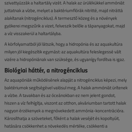
szivattyúzzák a haltartály vizét. A halak az ürülékükkel ammóniát
juttatnak a vízbe, melyet a baktériumflórák nitritté, majd nitráttá
alakítanak (nitrogénciklus). A termesztő közeg és a növények
gyökerei megszűrik a vizet, felveszik belőle a tápanyagokat, majd
a víz visszakerül a haltartályba.
A körfolyamatból jól látszik, hogy a hidropónia és az aquakultúra
milyen jól kiegészítik egymást: az aquakultúra feleslegessé vált
vizére a hidropóniának van szüksége, és ugyanígy fordítva is igaz.
Biológiai háttér, a nitrogénciklus
Az aquapóniák működésének alapját a nitrogénciklus képezi, mely
baktériumok segítségével valósul meg. A halak ammóniát ürítenek
a vízbe. A tavakban és az óceánokban ez nem jelent gondot,
hiszen a víz felhígítja, viszont az otthon, akváriumban tartott halak
nagyon érzékenyek a megnövekedett ammónia-koncentrációra.
Károsíthatja a szöveteket, főként a halak veséjét és kopoltyúit,
hatására csökkenhet a növekedés mértéke, csökkenti a