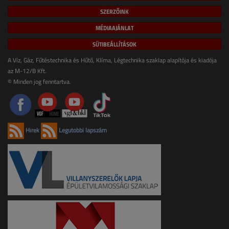
SZERZŐINK
MÉDIAAJÁNLAT
SÜTIBEÁLLÍTÁSOK
A Víz, Gáz, Fűtéstechnika és Hűtő, Klíma, Légtechnika szaklap alapítója és kiadója
az M-12/B Kft.
© Minden jog fenntartva.
Hírek
Legutóbbi lapszám