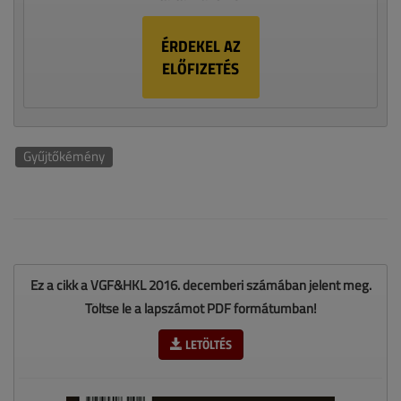
ÉRDEKEL AZ
ELŐFIZETÉS
Gyűjtőkémény
Ez a cikk a VGF&HKL 2016. decemberi számában jelent meg.
Töltse le a lapszámot PDF formátumban!
LETÖLTÉS