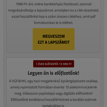
1990 Ft-ért, online bankkártyás fizetéssel, azonnal
megvásárolhatja a lapszámot, amelyben ez a cikk olvasható,
ezzel hozzáférést kap a szám összes cikkéhez, amit pdf
formátumban le is tölthet.
MEGVESZEM
EZT A LAPSZÁMOT
1 ÉVES ELŐFIZETÉS 13 990 FT
Legyen ön is előfizetőnk!
A VGF&HKL egy havi megjelenésű épületgépészeti szaklap,
amely nyomtatott formában évente 10 alakommal jelenik
meg. Válasszon papíralapú vagy digitális előfizetést!
Előfizetőink korlátlanul hozzáférhetnek a korábbi számok
tartalmához is.