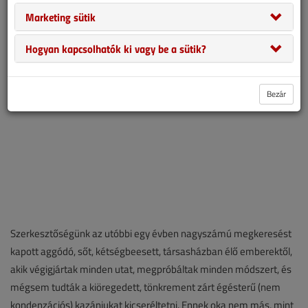
kiderült, hogy például a turbós gyűjtőkéményre csatlakoztatott
Marketing sütik
kazánok cseréjét lényegében ellehetetlenítette.
Hogyan kapcsolhatók ki vagy be a sütik?
Bezár
Szerkesztőségünk az utóbbi egy évben nagyszámú megkeresést
kapott aggódó, sőt, kétségbeesett, társasházban élő emberektől,
akik végigjártak minden utat, megpróbáltak minden módszert, és
mégsem tudták a kiöregedett, tönkrement zárt égésterű (nem
kondenzációs) kazánjukat kicseréltetni. Ennek oka nem más, mint