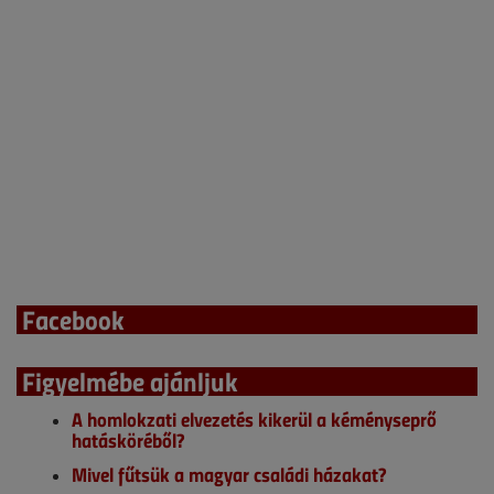
Facebook
Figyelmébe ajánljuk
A homlokzati elvezetés kikerül a kéményseprő
hatásköréből?
Mivel fűtsük a magyar családi házakat?