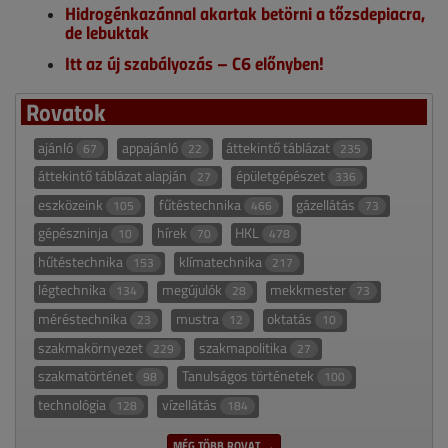
Hidrogénkazánnal akartak betörni a tőzsdepiacra,
de lebuktak
Itt az új szabályozás – C6 előnyben!
Rovatok
ajánló
appajánló
áttekintő táblázat
67
22
235
áttekintő táblázat alapján
épületgépészet
27
336
eszközeink
fűtéstechnika
gázellátás
105
466
73
gépészninja
hírek
HKL
10
70
478
hűtéstechnika
klímatechnika
153
217
légtechnika
megújulók
mekkmester
134
28
73
méréstechnika
mustra
oktatás
23
12
10
szakmakörnyezet
szakmapolitika
229
27
szakmatörténet
Tanulságos történetek
98
100
technológia
vízellátás
128
184
MÉG TÖBB ROVAT →