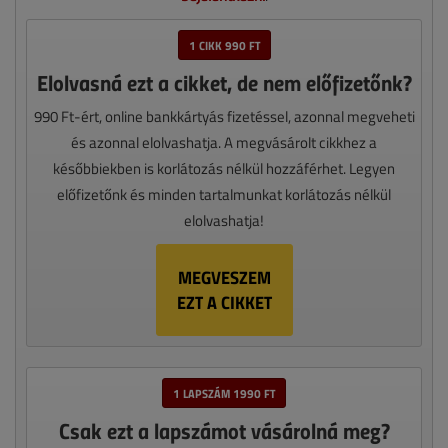
1 CIKK 990 FT
Elolvasná ezt a cikket, de nem előfizetőnk?
990 Ft-ért, online bankkártyás fizetéssel, azonnal megveheti
és azonnal elolvashatja. A megvásárolt cikkhez a
későbbiekben is korlátozás nélkül hozzáférhet. Legyen
előfizetőnk és minden tartalmunkat korlátozás nélkül
elolvashatja!
MEGVESZEM
EZT A CIKKET
1 LAPSZÁM 1990 FT
Csak ezt a lapszámot vásárolná meg?