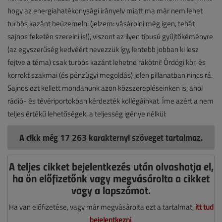
hogy az energiahatékonysági irányelv miatt ma már nem lehet
turbós kazánt beüzemelni (jelzem: vásárolni még igen, tehát
sajnos feketén szerelni is!), viszont az ilyen típusú gyűjtőkéményre
(az egyszerűség kedvéért nevezzük így, lentebb jobban ki lesz
fejtve a téma) csak turbós kazánt lehetne rákötni! Ördögi kör, és
korrekt szakmai (és pénzügyi megoldás) jelen pillanatban nincs rá.
Sajnos ezt kellett mondanunk azon közszerepléseinken is, ahol
rádió- és tévériportokban kérdezték kollégáinkat. Íme azért a nem
teljes értékű lehetőségek, a teljesség igénye nélkül:
A cikk még 17 263 karakternyi szöveget tartalmaz.
A teljes cikket bejelentkezés után olvashatja el,
ha ön előfizetőnk vagy megvásárolta a cikket
vagy a lapszámot.
Ha van előfizetése, vagy már megvásárolta ezt a tartalmat,
itt tud
bejelentkezni
.