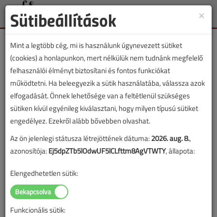
Sütibeállítások
×
Toggle
naviga
Mint a legtöbb cég, mi is használunk úgynevezett sütiket
(cookies) a honlapunkon, mert nélkülük nem tudnánk megfelelő
felhasználói élményt biztosítani és fontos funkciókat
működtetni. Ha beleegyezik a sütik használatába, válassza azok
Lapszám:
elfogadását. Önnek lehetősége van a feltétlenül szükséges
sütiken kívül egyénileg kiválasztani, hogy milyen típusú sütiket
TARTALOM
engedélyez. Ezekről alább bővebben olvashat.
Az ön jelenlegi státusza létrejöttének dátuma:
2026. aug. 8.
,
Fűtéstechnika
Szakmapolitika
azonosítója:
Ej5dpZTb5lOdwUF5lCLfttm8AgVTWTY
, állapota:
Mi a megoldás a
Elengedhetetlen sütik:
gyűjtőkéményekre?
2016/12. lapszám
|
Veresegyházi Béla
|
1999 |
Funkcionális sütik: