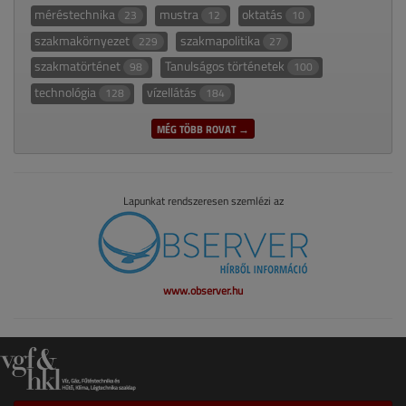
méréstechnika
mustra
oktatás
23
12
10
szakmakörnyezet
szakmapolitika
229
27
szakmatörténet
Tanulságos történetek
98
100
technológia
vízellátás
128
184
MÉG TÖBB ROVAT →
Lapunkat rendszeresen szemlézi az
www.observer.hu