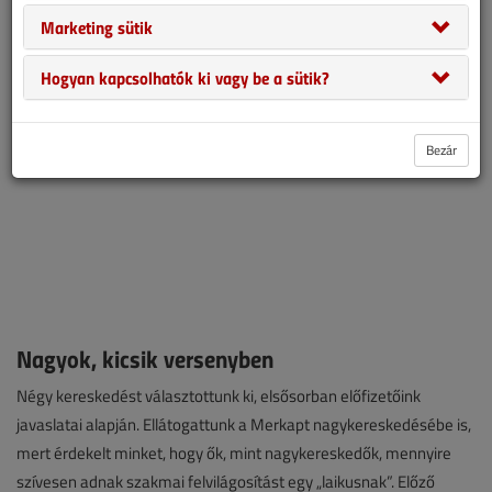
azért adódtak.
Marketing sütik
Hogyan kapcsolhatók ki vagy be a sütik?
Bezár
Nagyok, kicsik versenyben
Négy kereskedést választottunk ki, elsősorban előfizetőink
javaslatai alapján. Ellátogattunk a Merkapt nagykereskedésébe is,
mert érdekelt minket, hogy ők, mint nagykereskedők, mennyire
szívesen adnak szakmai felvilágosítást egy „laikusnak”. Előző