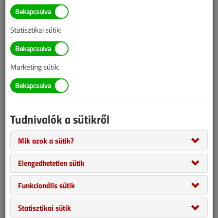
információk mára aktualitásukat veszíthették, valamint a tartalom
helyenként hiányos lehet (képek, táblázatok stb.).
Statisztikai sütik:
Marketing sütik:
Tudnivalók a sütikről
Mik azok a sütik?
Lassan közeledik a július 1-jei céldátum, a hajrában ez alkalommal
Elengedhetetlen sütik
a szegedi épületgépész szaküzleteket kerestük fel. Úgy látszik,
már mindenki pontosan tisztában van azzal, hogy mit is jelent az
Funkcionális sütik
ErP, és ami ennél is fontosabb, a laikusoknak, az utcáról az üzletbe
betévedő vásárlójelölteknek is érthetően el tudja magyarázni.
Statisztikai sütik
Nem könnyű hát rangsort felállítanunk, de hajszálnyi különbségek