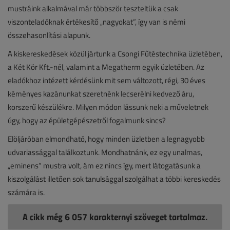
mustráink alkalmával már többször teszteltük a csak
viszonteladóknak értékesítő „nagyokat”, így van is némi
összehasonlítási alapunk.
A kiskereskedések közül jártunk a Csongi Fűtéstechnika üzletében,
a Két Kör Kft.-nél, valamint a Megatherm egyik üzletében. Az
eladókhoz intézett kérdésünk mit sem változott, régi, 30 éves
kéményes kazánunkat szeretnénk lecserélni kedvező áru,
korszerű készülékre. Milyen módon lássunk neki a műveletnek
úgy, hogy az épületgépészetről fogalmunk sincs?
Elöljáróban elmondható, hogy minden üzletben a legnagyobb
udvariassággal találkoztunk. Mondhatnánk, ez egy unalmas,
„eminens” mustra volt, ám ez nincs így, mert látogatásunk a
kiszolgálást illetően sok tanulsággal szolgálhat a többi kereskedés
számára is.
A cikk még 6 057 karakternyi szöveget tartalmaz.