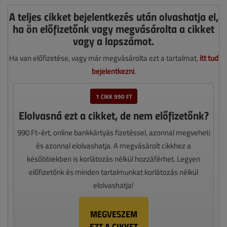
A teljes cikket bejelentkezés után olvashatja el,
ha ön előfizetőnk vagy megvásárolta a cikket
vagy a lapszámot.
Ha van előfizetése, vagy már megvásárolta ezt a tartalmat,
itt tud
bejelentkezni
.
1 CIKK 990 FT
Elolvasná ezt a cikket, de nem előfizetőnk?
990 Ft-ért, online bankkártyás fizetéssel, azonnal megveheti
és azonnal elolvashatja. A megvásárolt cikkhez a
későbbiekben is korlátozás nélkül hozzáférhet. Legyen
előfizetőnk és minden tartalmunkat korlátozás nélkül
elolvashatja!
MEGVESZEM
EZT A CIKKET