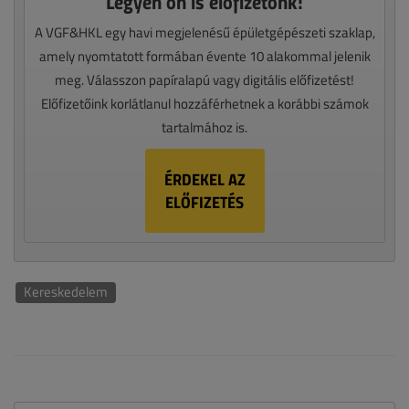
Legyen ön is előfizetőnk!
A VGF&HKL egy havi megjelenésű épületgépészeti szaklap,
amely nyomtatott formában évente 10 alakommal jelenik
meg. Válasszon papíralapú vagy digitális előfizetést!
Előfizetőink korlátlanul hozzáférhetnek a korábbi számok
tartalmához is.
ÉRDEKEL AZ
ELŐFIZETÉS
Kereskedelem