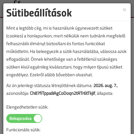
Sütibeállítások
×
Toggle
naviga
Mint a legtöbb cég, mi is használunk úgynevezett sütiket
(cookies) a honlapunkon, mert nélkülük nem tudnánk megfelelő
felhasználói élményt biztosítani és fontos funkciókat
működtetni. Ha beleegyezik a sütik használatába, válassza azok
Lapszám:
elfogadását. Önnek lehetősége van a feltétlenül szükséges
sütiken kívül egyénileg kiválasztani, hogy milyen típusú sütiket
TARTALOM
engedélyez. Ezekről alább bővebben olvashat.
Az ön jelenlegi státusza létrejöttének dátuma:
2026. aug. 7.
,
Épületgépészet
azonosítója:
Ch87fiTppa8AgCoDoqn2tRTr6tTkjif
, állapota:
Szegedi körút
Elengedhetetlen sütik:
2016/6. lapszám
|
Lantos Tivadar
|
8427 |
Funkcionális sütik:
Figylem! Ez a cikk 10 éve frissült utoljára. A benne szereplő