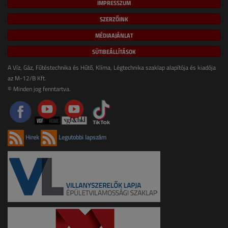
IMPRESSZUM
SZERZŐINK
MÉDIAAJÁNLAT
SÜTIBEÁLLÍTÁSOK
A Víz, Gáz, Fűtéstechnika és Hűtő, Klíma, Légtechnika szaklap alapítója és kiadója
az M-12/B Kft.
© Minden jog fenntartva.
Hírek
Legutóbbi lapszám