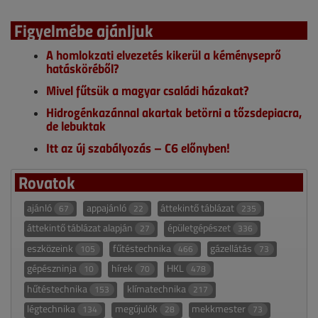
Figyelmébe ajánljuk
A homlokzati elvezetés kikerül a kéményseprő
hatásköréből?
Mivel fűtsük a magyar családi házakat?
Hidrogénkazánnal akartak betörni a tőzsdepiacra,
de lebuktak
Itt az új szabályozás – C6 előnyben!
Rovatok
ajánló
appajánló
áttekintő táblázat
67
22
235
áttekintő táblázat alapján
épületgépészet
27
336
eszközeink
fűtéstechnika
gázellátás
105
466
73
gépészninja
hírek
HKL
10
70
478
hűtéstechnika
klímatechnika
153
217
légtechnika
megújulók
mekkmester
134
28
73