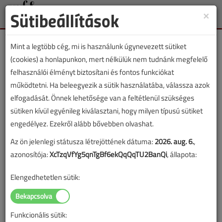
Sütibeállítások
×
Toggle
naviga
Mint a legtöbb cég, mi is használunk úgynevezett sütiket
(cookies) a honlapunkon, mert nélkülük nem tudnánk megfelelő
felhasználói élményt biztosítani és fontos funkciókat
működtetni. Ha beleegyezik a sütik használatába, válassza azok
Lapszám:
elfogadását. Önnek lehetősége van a feltétlenül szükséges
sütiken kívül egyénileg kiválasztani, hogy milyen típusú sütiket
TARTALOM
engedélyez. Ezekről alább bővebben olvashat.
Az ön jelenlegi státusza létrejöttének dátuma:
2026. aug. 6.
,
Gázellátás
azonosítója:
XcTzqVfYg5qnTgBf6ekQqQqTU2BanQi
, állapota:
Okos gázmérés?
Elengedhetetlen sütik:
Hej, ráérünk arra még?
2016/6. lapszám
|
Lantos Tivadar
|
10 596 |
Funkcionális sütik: