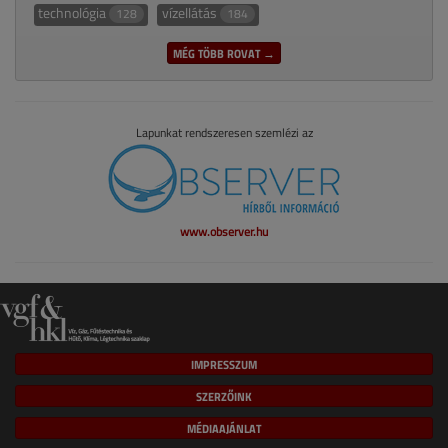
technológia
vízellátás
128
184
MÉG TÖBB ROVAT →
Lapunkat rendszeresen szemlézi az
www.observer.hu
IMPRESSZUM
SZERZŐINK
MÉDIAAJÁNLAT