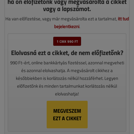
ha ön előfizetőnk vagy megvásárolta a cikket
vagy a lapszámot.
Ha van előfizetése, vagy már megvásárolta ezt a tartalmat,
itt tud
bejelentkezni
.
1 CIKK 990 FT
Elolvasná ezt a cikket, de nem előfizetőnk?
990 Ft-ért, online bankkártyás fizetéssel, azonnal megveheti
és azonnal elolvashatja. A megvásárolt cikkhez a
későbbiekben is korlátozás nélkül hozzáférhet. Legyen
előfizetőnk és minden tartalmunkat korlátozás nélkül
elolvashatja!
MEGVESZEM
EZT A CIKKET