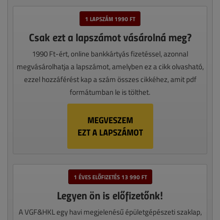
1 LAPSZÁM 1990 FT
Csak ezt a lapszámot vásárolná meg?
1990 Ft-ért, online bankkártyás fizetéssel, azonnal
megvásárolhatja a lapszámot, amelyben ez a cikk olvasható,
ezzel hozzáférést kap a szám összes cikkéhez, amit pdf
formátumban le is tölthet.
MEGVESZEM
EZT A LAPSZÁMOT
1 ÉVES ELŐFIZETÉS 13 990 FT
Legyen ön is előfizetőnk!
A VGF&HKL egy havi megjelenésű épületgépészeti szaklap,