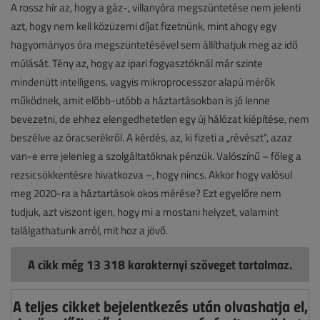
A rossz hír az, hogy a gáz-, villanyóra megszüntetése nem jelenti
azt, hogy nem kell közüzemi díjat fizetnünk, mint ahogy egy
hagyományos óra megszüntetésével sem állíthatjuk meg az idő
múlását. Tény az, hogy az ipari fogyasztóknál már szinte
mindenütt intelligens, vagyis mikroprocesszor alapú mérők
működnek, amit előbb-utóbb a háztartásokban is jó lenne
bevezetni, de ehhez elengedhetetlen egy új hálózat kiépítése, nem
beszélve az óracserékről. A kérdés, az, ki fizeti a „révészt”, azaz
van-e erre jelenleg a szolgáltatóknak pénzük. Valószínű – főleg a
rezsicsökkentésre hivatkozva –, hogy nincs. Akkor hogy valósul
meg 2020-ra a háztartások okos mérése? Ezt egyelőre nem
tudjuk, azt viszont igen, hogy mi a mostani helyzet, valamint
találgathatunk arról, mit hoz a jövő.
A cikk még 13 318 karakternyi szöveget tartalmaz.
A teljes cikket bejelentkezés után olvashatja el,