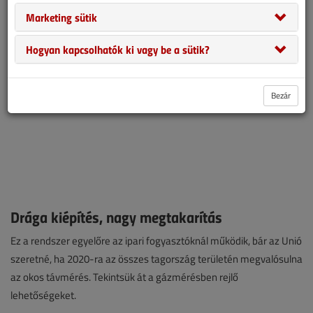
Marketing sütik
Hogyan kapcsolhatók ki vagy be a sütik?
Bezár
Drága kiépítés, nagy megtakarítás
Ez a rendszer egyelőre az ipari fogyasztóknál működik, bár az Unió
szeretné, ha 2020-ra az összes tagország területén megvalósulna
az okos távmérés. Tekintsük át a gázmérésben rejlő
lehetőségeket.