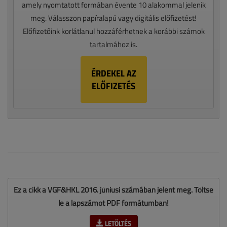
amely nyomtatott formában évente 10 alakommal jelenik
meg. Válasszon papíralapú vagy digitális előfizetést!
Előfizetőink korlátlanul hozzáférhetnek a korábbi számok
tartalmához is.
ÉRDEKEL AZ
ELŐFIZETÉS
Ez a cikk a VGF&HKL 2016. júniusi számában jelent meg. Töltse
le a lapszámot PDF formátumban!
LETÖLTÉS