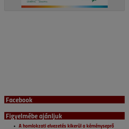
Facebook
Figyelmébe ajánljuk
A homlokzati elvezetés kikerül a kéményseprő