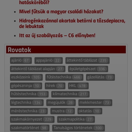
hatásköréből?
Mivel fűtsük a magyar családi házakat?
Hidrogénkazánnal akartak betörni a tőzsdepiacra,
de lebuktak
Itt az új szabályozás – C6 előnyben!
Rovatok
ajánló
appajánló
áttekintő táblázat
67
22
235
áttekintő táblázat alapján
épületgépészet
27
336
eszközeink
fűtéstechnika
gázellátás
105
466
73
gépészninja
hírek
HKL
10
70
478
hűtéstechnika
klímatechnika
153
217
légtechnika
megújulók
mekkmester
134
28
73
méréstechnika
mustra
oktatás
23
12
10
szakmakörnyezet
szakmapolitika
229
27
szakmatörténet
Tanulságos történetek
98
100