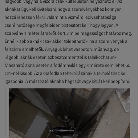
nagyobb, vagy ha a vízóra csak külterületen helyezhető el. Az
aknákat úgy kell kivitelezni, hogy a szerelvényekhez könnyen
hozzá lehessen férni, valamint a vízmérő leolvashatósága,
cserélhetősége megfelelően biztosított kell, hogy legyen. A
szabvány 1 méter átmérőt és 1,3 m belmagasságot határoz meg.
Ennél kisebb aknák csak akkor telepíthetők, ha a szerelvények a
felszínre emelhetők. Anyaguk lehet vasbeton, műanyag, de
régebbi aknák esetén azbesztcementtel is találkozhatunk.
Mászható akna esetén a födémnyílás egyik mérete sem lehet 60
cm-nél kisebb. Az aknafedlap teherbírásának a terheléshez kell
igazodnia. A mászható aknába hágcsót vagy létrát kell beépíteni.