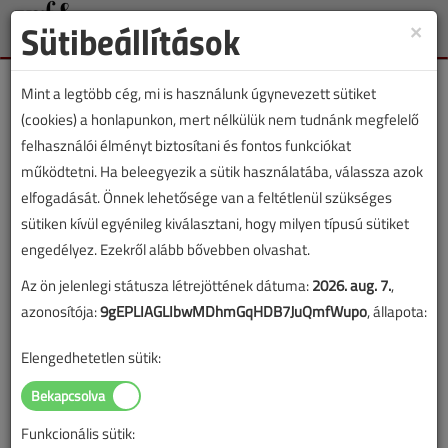
Sütibeállítások
×
Toggle
naviga
Mint a legtöbb cég, mi is használunk úgynevezett sütiket
(cookies) a honlapunkon, mert nélkülük nem tudnánk megfelelő
felhasználói élményt biztosítani és fontos funkciókat
működtetni. Ha beleegyezik a sütik használatába, válassza azok
Lapszám:
elfogadását. Önnek lehetősége van a feltétlenül szükséges
sütiken kívül egyénileg kiválasztani, hogy milyen típusú sütiket
TARTALOM
engedélyez. Ezekről alább bővebben olvashat.
Az ön jelenlegi státusza létrejöttének dátuma:
2026. aug. 7.
,
Vízellátás
azonosítója:
9gEPLIAGLIbwMDhmGqHDB7JuQmfWupo
, állapota:
Vízóra- és szennyvízátemelő
Elengedhetetlen sütik:
aknák
2016/6. lapszám
|
Lantos Tivadar
|
4664 |
Funkcionális sütik: