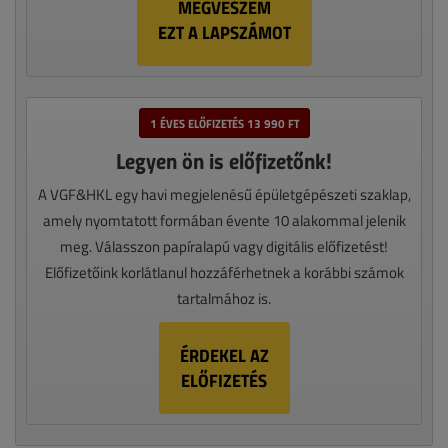
MEGVESZEM
EZT A LAPSZÁMOT
1 ÉVES ELŐFIZETÉS 13 990 FT
Legyen ön is előfizetőnk!
A VGF&HKL egy havi megjelenésű épületgépészeti szaklap,
amely nyomtatott formában évente 10 alakommal jelenik
meg. Válasszon papíralapú vagy digitális előfizetést!
Előfizetőink korlátlanul hozzáférhetnek a korábbi számok
tartalmához is.
ÉRDEKEL AZ
ELŐFIZETÉS