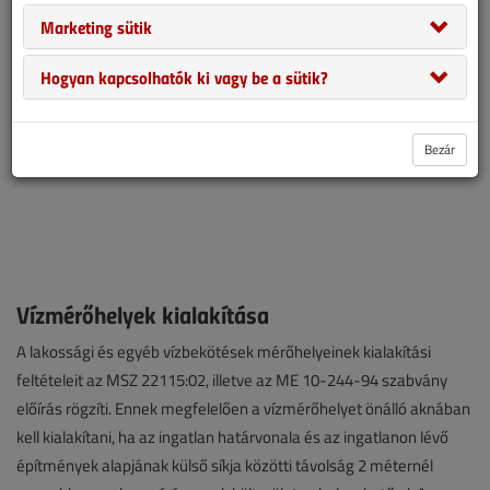
Marketing sütik
Hogyan kapcsolhatók ki vagy be a sütik?
Bezár
Vízmérőhelyek kialakítása
A lakossági és egyéb vízbekötések mérőhelyeinek kialakítási
feltételeit az MSZ 22115:02, illetve az ME 10-244-94 szabvány
előírás rögzíti. Ennek megfelelően a vízmérőhelyet önálló aknában
kell kialakítani, ha az ingatlan határvonala és az ingatlanon lévő
építmények alapjának külső síkja közötti távolság 2 méternél