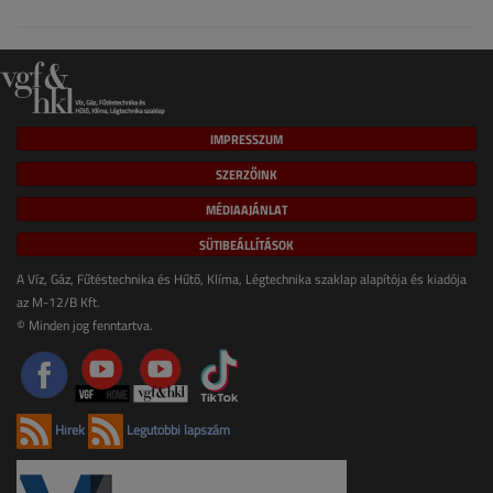
IMPRESSZUM
SZERZŐINK
MÉDIAAJÁNLAT
SÜTIBEÁLLÍTÁSOK
A Víz, Gáz, Fűtéstechnika és Hűtő, Klíma, Légtechnika szaklap alapítója és kiadója
az M-12/B Kft.
© Minden jog fenntartva.
Hírek
Legutóbbi lapszám