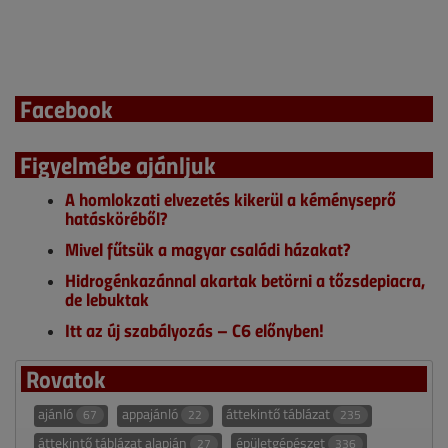
Facebook
Figyelmébe ajánljuk
A homlokzati elvezetés kikerül a kéményseprő
hatásköréből?
Mivel fűtsük a magyar családi házakat?
Hidrogénkazánnal akartak betörni a tőzsdepiacra,
de lebuktak
Itt az új szabályozás – C6 előnyben!
Rovatok
ajánló
appajánló
áttekintő táblázat
67
22
235
áttekintő táblázat alapján
épületgépészet
27
336