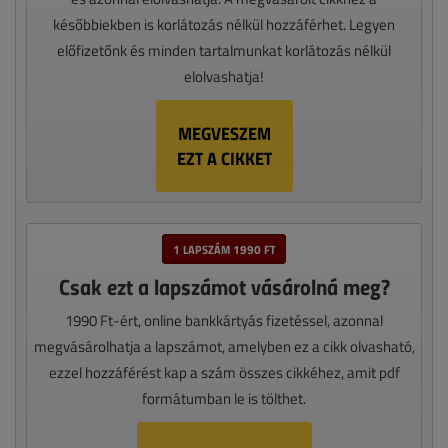
későbbiekben is korlátozás nélkül hozzáférhet. Legyen
előfizetőnk és minden tartalmunkat korlátozás nélkül
elolvashatja!
MEGVESZEM
EZT A CIKKET
1 LAPSZÁM 1990 FT
Csak ezt a lapszámot vásárolná meg?
1990 Ft-ért, online bankkártyás fizetéssel, azonnal
megvásárolhatja a lapszámot, amelyben ez a cikk olvasható,
ezzel hozzáférést kap a szám összes cikkéhez, amit pdf
formátumban le is tölthet.