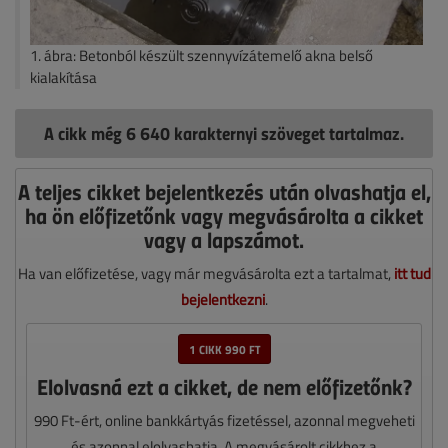
1. ábra:
Betonból készült szennyvízátemelő akna belső
kialakítása
A cikk még 6 640 karakternyi szöveget tartalmaz.
A teljes cikket bejelentkezés után olvashatja el,
ha ön előfizetőnk vagy megvásárolta a cikket
vagy a lapszámot.
Ha van előfizetése, vagy már megvásárolta ezt a tartalmat,
itt tud
bejelentkezni
.
1 CIKK 990 FT
Elolvasná ezt a cikket, de nem előfizetőnk?
990 Ft-ért, online bankkártyás fizetéssel, azonnal megveheti
és azonnal elolvashatja. A megvásárolt cikkhez a