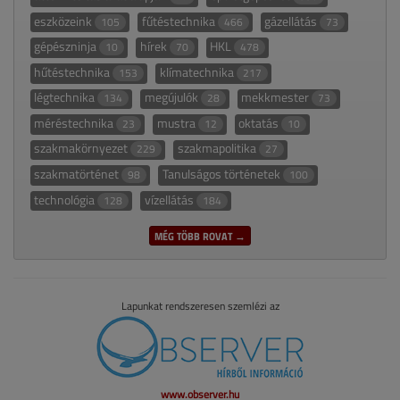
eszközeink
fűtéstechnika
gázellátás
105
466
73
gépészninja
hírek
HKL
10
70
478
hűtéstechnika
klímatechnika
153
217
légtechnika
megújulók
mekkmester
134
28
73
méréstechnika
mustra
oktatás
23
12
10
szakmakörnyezet
szakmapolitika
229
27
szakmatörténet
Tanulságos történetek
98
100
technológia
vízellátás
128
184
MÉG TÖBB ROVAT →
Lapunkat rendszeresen szemlézi az
www.observer.hu