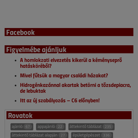
Facebook
Figyelmébe ajánljuk
A homlokzati elvezetés kikerül a kéményseprő
hatásköréből?
Mivel fűtsük a magyar családi házakat?
Hidrogénkazánnal akartak betörni a tőzsdepiacra,
de lebuktak
Itt az új szabályozás – C6 előnyben!
Rovatok
ajánló
appajánló
áttekintő táblázat
67
22
235
áttekintő táblázat alapján
épületgépészet
27
336