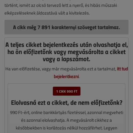
történt, ismét az olcsó tervező lett a nyerő, és hibás műszaki
elképzeléseknek áldozatává vált a kivitelezés.
A cikk még 7 891 karakternyi szöveget tartalmaz.
A teljes cikket bejelentkezés után olvashatja el,
ha ön előfizetőnk vagy megvásárolta a cikket
vagy a lapszámot.
Ha van előfizetése, vagy már megvásárolta ezt a tartalmat,
itt tud
bejelentkezni
.
1 CIKK 990 FT
Elolvasná ezt a cikket, de nem előfizetőnk?
990 Ft-ért, online bankkártyás fizetéssel, azonnal megveheti
és azonnal elolvashatja. A megvásárolt cikkhez a
későbbiekben is korlátozás nélkül hozzáférhet. Legyen