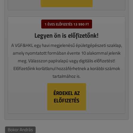
1 ÉVES ELŐFIZETÉS 13 990 FT
Legyen ön is előfizetőnk!
A VGF&HKL egy havi megjelenésű épületgépészeti szaklap,
amely nyomtatott formában évente 10 alakommal jelenik
meg. Válasszon papíralapú vagy digitális előfizetést!
Előfizetőink korlátlanul hozzáférhetnek a korábbi számok
tartalmához is.
ÉRDEKEL AZ
ELŐFIZETÉS
Bokor András