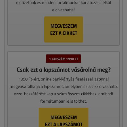
előfizetőnk és minden tartalmunkat korlátozás nélkül
elolvashatja!
MEGVESZEM
EZT A CIKKET
1 LAPSZÁM 1990 FT
Csak ezt a lapszámot vásárolná meg?
1990 Ft-ért, online bankkártyás fizetéssel, azonnal
megvásárolhatja a lapszámot, amelyben ez a cikk olvasható,
ezzel hozzáférést kap a szám összes cikkéhez, amit pdf
formátumban le is tölthet.
MEGVESZEM
EZT A LAPSZÁMOT