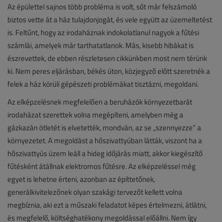
Az épülettel sajnos több probléma is volt, sőt már felszámoló
biztos vette át a ház tulajdonjogát, és vele együtt az üzemeltetést
is. Feltűnt, hogy az irodaháznak indokolatlanul nagyok a fűtési
számlái, amelyek már tarthatatlanok. Más, kisebb hibákat is
észrevettek, de ebben részletesen cikkünkben most nem térünk
ki. Nem peres eljárásban, békés úton, közjegyző előtt szeretnék a
felek a ház körüli gépészeti problémákat tisztázni, megoldani.
Az elképzelésnek megfelelően a beruházók környezetbarát
irodaházat szerettek volna megépíteni, amelyben még a
gázkazán ötletét is elvetették, mondván, az se „szennyezze” a
környezetet. A megoldást a hőszivattyúban látták, viszont ha a
hőszivattyús üzem leáll a hideg időjárás miatt, akkor kiegészítő
fűtésként átállnak elektromos fűtésre. Az elképzeléssel még
egyet is lehetne érteni, azonban az építtetőnek,
generálkivitelezőnek olyan szakági tervezőt kellett volna
megbíznia, aki ezt a műszaki feladatot képes értelmezni, átlátni,
és megfelelő, költséghatékony megoldással előállni. Nem így