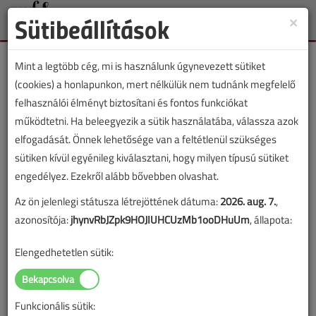
Sütibeállítások
×
Toggle
naviga
Mint a legtöbb cég, mi is használunk úgynevezett sütiket
(cookies) a honlapunkon, mert nélkülük nem tudnánk megfelelő
felhasználói élményt biztosítani és fontos funkciókat
működtetni. Ha beleegyezik a sütik használatába, válassza azok
Lapszám:
elfogadását. Önnek lehetősége van a feltétlenül szükséges
sütiken kívül egyénileg kiválasztani, hogy milyen típusú sütiket
TARTALOM
engedélyez. Ezekről alább bővebben olvashat.
Az ön jelenlegi státusza létrejöttének dátuma:
2026. aug. 7.
,
HKL
Klímatechnika
azonosítója:
jhynvRbJZpk9HOJIUHCUzMb1ooDHuUm
, állapota:
Hőszivattyút terveztek, de a
Elengedhetetlen sütik:
villanykazán működött
2016/9. lapszám
|
Lantos Tivadar
Bokor András
|
Funkcionális sütik:
1915 |