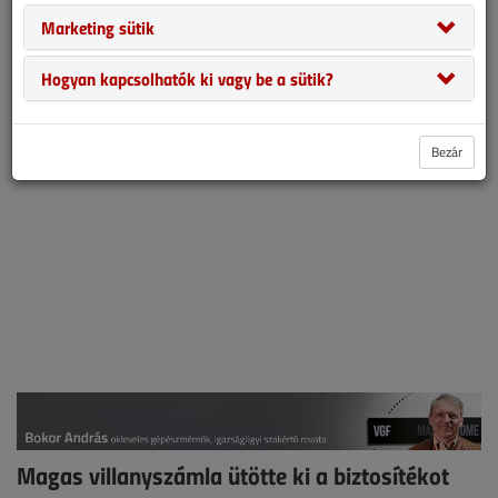
alkalommal egy építészeti nívódíjjal is kitüntetett, impozáns
Marketing sütik
irodaház rossz, és az „olcsósítás” áldozatává vált gépészetét
mutatja be. Bokor András igazságügyi szakértői rovata.
Hogyan kapcsolhatók ki vagy be a sütik?
Bezár
Magas villanyszámla ütötte ki a biztosítékot