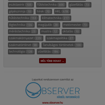
eszközeink
fűtéstechnika
gázellátás
105
466
73
gépészninja
hírek
HKL
10
70
478
hűtéstechnika
klímatechnika
153
217
légtechnika
megújulók
mekkmester
134
28
73
méréstechnika
mustra
oktatás
23
12
10
szakmakörnyezet
szakmapolitika
229
27
szakmatörténet
Tanulságos történetek
98
100
technológia
vízellátás
128
184
MÉG TÖBB ROVAT →
Lapunkat rendszeresen szemlézi az
www.observer.hu