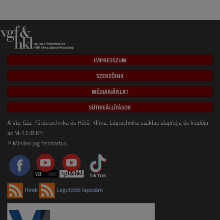
IMPRESSZUM
SZERZŐINK
MÉDIAAJÁNLAT
SÜTIBEÁLLÍTÁSOK
A Víz, Gáz, Fűtéstechnika és Hűtő, Klíma, Légtechnika szaklap alapítója és kiadója
az M-12/B Kft.
© Minden jog fenntartva.
Hírek
Legutóbbi lapszám