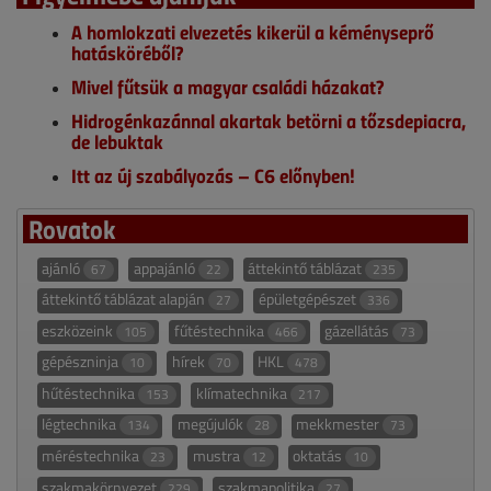
A homlokzati elvezetés kikerül a kéményseprő
hatásköréből?
Mivel fűtsük a magyar családi házakat?
Hidrogénkazánnal akartak betörni a tőzsdepiacra,
de lebuktak
Itt az új szabályozás – C6 előnyben!
Rovatok
ajánló
appajánló
áttekintő táblázat
67
22
235
áttekintő táblázat alapján
épületgépészet
27
336
eszközeink
fűtéstechnika
gázellátás
105
466
73
gépészninja
hírek
HKL
10
70
478
hűtéstechnika
klímatechnika
153
217
légtechnika
megújulók
mekkmester
134
28
73
méréstechnika
mustra
oktatás
23
12
10
szakmakörnyezet
szakmapolitika
229
27