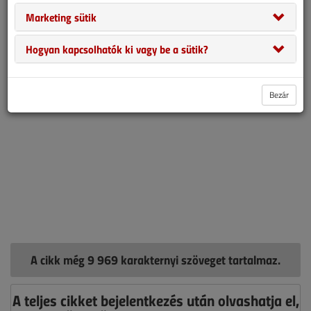
Marketing sütik
problémára a mai napig nincs megoldás. Sőt, a hibáért való
felelősség megállapítása is lehetetlen feladatnak tűnik.
Hogyan kapcsolhatók ki vagy be a sütik?
Bezár
A cikk még 9 969 karakternyi szöveget tartalmaz.
A teljes cikket bejelentkezés után olvashatja el,