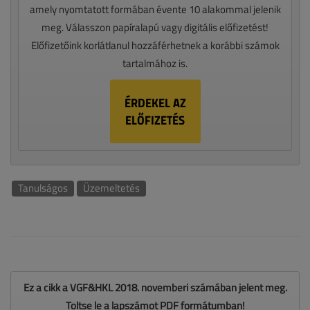
amely nyomtatott formában évente 10 alakommal jelenik
meg. Válasszon papíralapú vagy digitális előfizetést!
Előfizetőink korlátlanul hozzáférhetnek a korábbi számok
tartalmához is.
ÉRDEKEL AZ
ELŐFIZETÉS
Tanulságos
Üzemeltetés
Ez a cikk a VGF&HKL 2018. novemberi számában jelent meg.
Töltse le a lapszámot PDF formátumban!