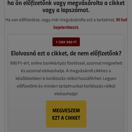
ha ön előfizetőnk vagy megvásárolta a cikket
vagy a lapszámot.
Ha van előfizetése, vagy már megvásárolta ezt a tartalmat,
itt tud
bejelentkezni
.
1 CIKK 990 FT
Elolvasná ezt a cikket, de nem előfizetőnk?
990 Ft-ért, online bankkártyás fizetéssel, azonnal megveheti
és azonnal elolvashatja. A megvásárolt cikkhez a
későbbiekben is korlátozás nélkül hozzáférhet. Legyen
előfizetőnk és minden tartalmunkat korlátozás nélkül
elolvashatja!
MEGVESZEM
EZT A CIKKET