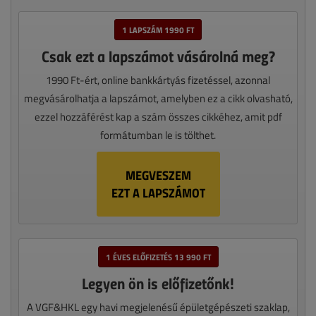
1 LAPSZÁM 1990 FT
Csak ezt a lapszámot vásárolná meg?
1990 Ft-ért, online bankkártyás fizetéssel, azonnal
megvásárolhatja a lapszámot, amelyben ez a cikk olvasható,
ezzel hozzáférést kap a szám összes cikkéhez, amit pdf
formátumban le is tölthet.
MEGVESZEM
EZT A LAPSZÁMOT
1 ÉVES ELŐFIZETÉS 13 990 FT
Legyen ön is előfizetőnk!
A VGF&HKL egy havi megjelenésű épületgépészeti szaklap,