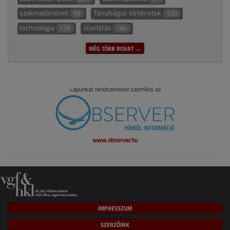
szakmatörténet
Tanulságos történetek
98
100
technológia
vízellátás
128
184
MÉG TÖBB ROVAT →
Lapunkat rendszeresen szemlézi az
www.observer.hu
IMPRESSZUM
SZERZŐINK