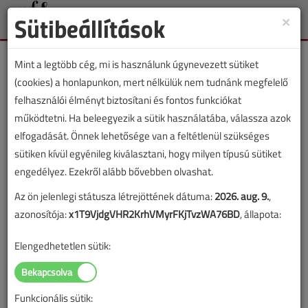
Sütibeállítások
×
Toggle
naviga
Mint a legtöbb cég, mi is használunk úgynevezett sütiket
(cookies) a honlapunkon, mert nélkülük nem tudnánk megfelelő
felhasználói élményt biztosítani és fontos funkciókat
működtetni. Ha beleegyezik a sütik használatába, válassza azok
Lapszám:
elfogadását. Önnek lehetősége van a feltétlenül szükséges
sütiken kívül egyénileg kiválasztani, hogy milyen típusú sütiket
TARTALOM
engedélyez. Ezekről alább bővebben olvashat.
Az ön jelenlegi státusza létrejöttének dátuma:
2026. aug. 9.
,
Épületgépészet
Tanulságos történetek
azonosítója:
x1T9VjdgVHR2KrhVMyrFKjTvzWA76BD
, állapota:
Stadion vízben
Elengedhetetlen sütik:
Ezen úszik el a bajnoki cím?
2018/11. lapszám
|
Lantos Tivadar
|
7891 |
Funkcionális sütik: