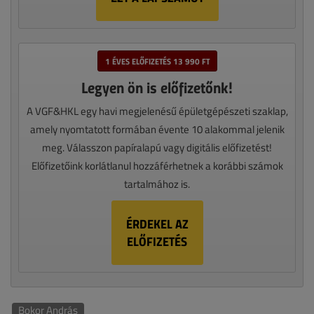
1 ÉVES ELŐFIZETÉS 13 990 FT
Legyen ön is előfizetőnk!
A VGF&HKL egy havi megjelenésű épületgépészeti szaklap,
amely nyomtatott formában évente 10 alakommal jelenik
meg. Válasszon papíralapú vagy digitális előfizetést!
Előfizetőink korlátlanul hozzáférhetnek a korábbi számok
tartalmához is.
ÉRDEKEL AZ
ELŐFIZETÉS
Bokor András