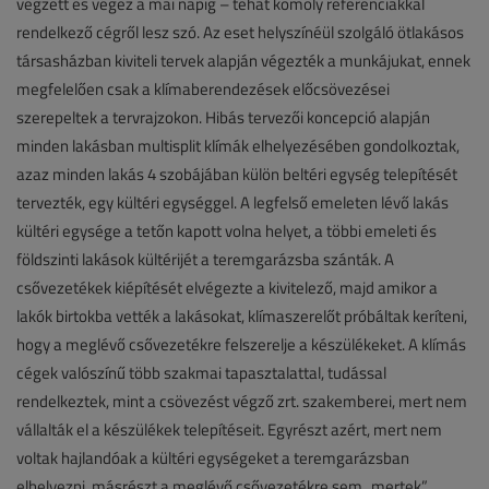
végzett és végez a mai napig – tehát komoly referenciákkal
rendelkező cégről lesz szó. Az eset helyszínéül szolgáló ötlakásos
társasházban kiviteli tervek alapján végezték a munkájukat, ennek
megfelelően csak a klímaberendezések előcsövezései
szerepeltek a tervrajzokon. Hibás tervezői koncepció alapján
minden lakásban multisplit klímák elhelyezésében gondolkoztak,
azaz minden lakás 4 szobájában külön beltéri egység telepítését
tervezték, egy kültéri egységgel. A legfelső emeleten lévő lakás
kültéri egysége a tetőn kapott volna helyet, a többi emeleti és
földszinti lakások kültérijét a teremgarázsba szánták. A
csővezetékek kiépítését elvégezte a kivitelező, majd amikor a
lakók birtokba vették a lakásokat, klímaszerelőt próbáltak keríteni,
hogy a meglévő csővezetékre felszerelje a készülékeket. A klímás
cégek valószínű több szakmai tapasztalattal, tudással
rendelkeztek, mint a csövezést végző zrt. szakemberei, mert nem
vállalták el a készülékek telepítéseit. Egyrészt azért, mert nem
voltak hajlandóak a kültéri egységeket a teremgarázsban
elhelyezni, másrészt a meglévő csővezetékre sem „mertek”