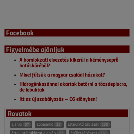
Facebook
Figyelmébe ajánljuk
A homlokzati elvezetés kikerül a kéményseprő
hatásköréből?
Mivel fűtsük a magyar családi házakat?
Hidrogénkazánnal akartak betörni a tőzsdepiacra,
de lebuktak
Itt az új szabályozás – C6 előnyben!
Rovatok
ajánló
appajánló
áttekintő táblázat
67
22
235
áttekintő táblázat alapján
épületgépészet
27
336