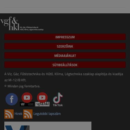
IMPRESSZUM
SZERZŐINK
MÉDIAAJÁNLAT
SÜTIBEÁLLÍTÁSOK
A Víz, Gáz, Fűtéstechnika és Hűtő, Klíma, Légtechnika szaklap alapítója és kiadója
az M-12/B Kft.
© Minden jog fenntartva.
Hírek
Legutóbbi lapszám