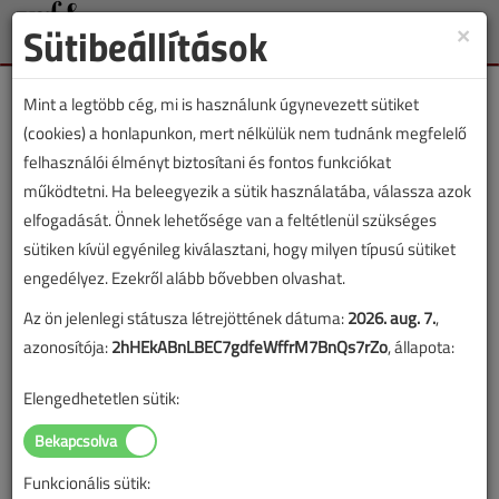
Sütibeállítások
×
Toggle
naviga
Mint a legtöbb cég, mi is használunk úgynevezett sütiket
(cookies) a honlapunkon, mert nélkülük nem tudnánk megfelelő
felhasználói élményt biztosítani és fontos funkciókat
működtetni. Ha beleegyezik a sütik használatába, válassza azok
Lapszám:
elfogadását. Önnek lehetősége van a feltétlenül szükséges
sütiken kívül egyénileg kiválasztani, hogy milyen típusú sütiket
TARTALOM
engedélyez. Ezekről alább bővebben olvashat.
Az ön jelenlegi státusza létrejöttének dátuma:
2026. aug. 7.
,
Épületgépészet
HKL
Klímatechnika
azonosítója:
2hHEkABnLBEC7gdfeWffrM7BnQs7rZo
, állapota:
Tanulságos történetek
Gombhoz a kabátot
Elengedhetetlen sütik:
Avagy klímavezetékhez a klímát
Funkcionális sütik:
2019/9. lapszám
|
Bokor András
Lantos Tivadar
|