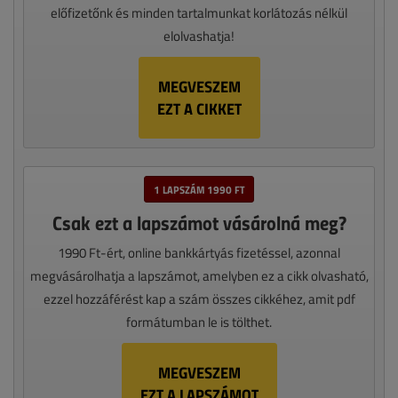
előfizetőnk és minden tartalmunkat korlátozás nélkül
elolvashatja!
MEGVESZEM
EZT A CIKKET
1 LAPSZÁM 1990 FT
Csak ezt a lapszámot vásárolná meg?
1990 Ft-ért, online bankkártyás fizetéssel, azonnal
megvásárolhatja a lapszámot, amelyben ez a cikk olvasható,
ezzel hozzáférést kap a szám összes cikkéhez, amit pdf
formátumban le is tölthet.
MEGVESZEM
EZT A LAPSZÁMOT