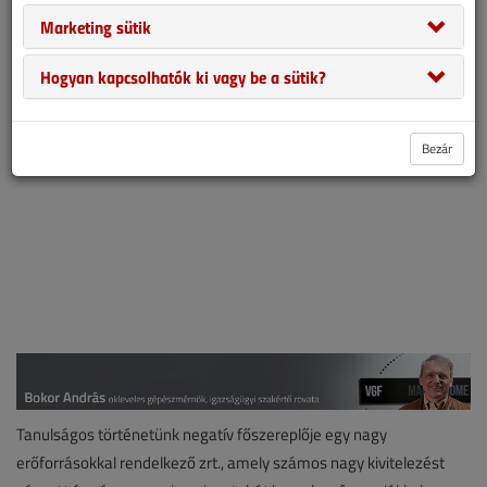
elképzelés több sebből is vérzett, és komoly vitához vezetett. A
Marketing sütik
vitát az igazságügyi szakértő döntötte el.
Hogyan kapcsolhatók ki vagy be a sütik?
Bezár
Tanulságos történetünk negatív főszereplője egy nagy
erőforrásokkal rendelkező zrt., amely számos nagy kivitelezést