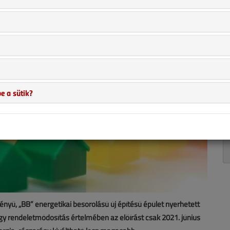
e a sütik?
gényű, „BB” energetikai besorolású új építésű épület nyerhetett
y rendeletmódosítás értelmében az előírást csak 2021. június