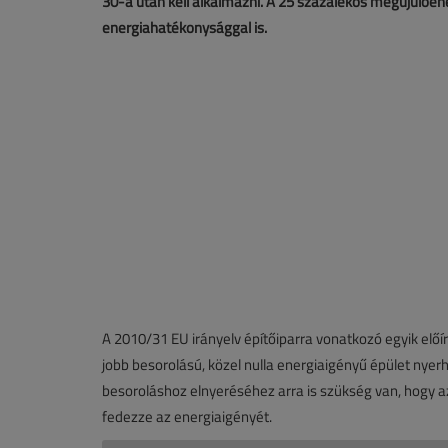
30-a után kell alkalmazni. A 25 százalékos megújulóe
energiahatékonysággal is.
A 2010/31 EU irányelv építőiparra vonatkozó egyik elő
jobb besorolású, közel nulla energiaigényű épület nyer
besoroláshoz elnyeréséhez arra is szükség van, hogy a
fedezze az energiaigényét.