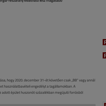
nergia-részarány kiváltható lesz magasabb
írása, hogy 2020. december 31-ét követően csak „BB” vagy annál
het használatbavételi engedélyt a tagállamokban. A
z adott épület huszonöt százalékban megújuló forrásból