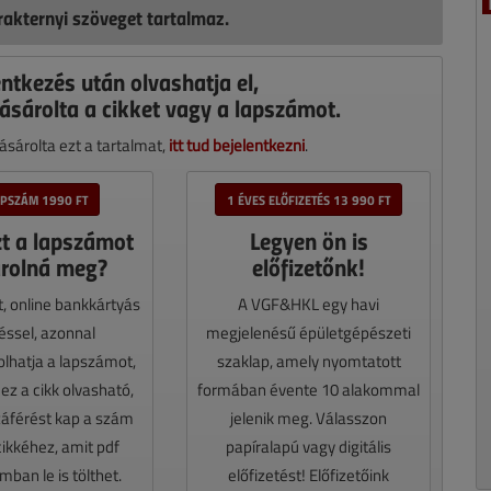
akternyi szöveget tartalmaz.
entkezés után olvashatja el,
ásárolta a cikket vagy a lapszámot.
sárolta ezt a tartalmat,
itt tud bejelentkezni
.
APSZÁM 1990 FT
1 ÉVES ELŐFIZETÉS 13 990 FT
zt a lapszámot
Legyen ön is
rolná meg?
előfizetőnk!
t, online bankkártyás
A VGF&HKL egy havi
téssel, azonnal
megjelenésű épületgépészeti
lhatja a lapszámot,
szaklap, amely nyomtatott
z a cikk olvasható,
formában évente 10 alakommal
záférést kap a szám
jelenik meg. Válasszon
cikkéhez, amit pdf
papíralapú vagy digitális
ban le is tölthet.
előfizetést! Előfizetőink