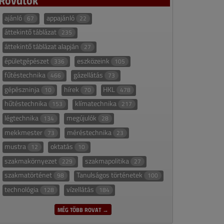
ajánló
appajánló
67
22
áttekintő táblázat
235
áttekintő táblázat alapján
27
épületgépészet
eszközeink
336
105
fűtéstechnika
gázellátás
466
73
gépészninja
hírek
HKL
10
70
478
hűtéstechnika
klímatechnika
153
217
légtechnika
megújulók
134
28
mekkmester
méréstechnika
73
23
mustra
oktatás
12
10
szakmakörnyezet
szakmapolitika
229
27
szakmatörténet
Tanulságos történetek
98
100
technológia
vízellátás
128
184
MÉG TÖBB ROVAT →