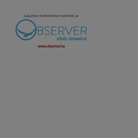
Lapunkat rendszeresen szemlézi az
www.observer.hu