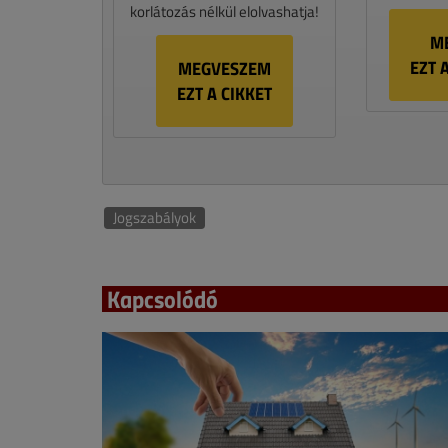
korlátozás nélkül elolvashatja!
M
EZT 
MEGVESZEM
EZT A CIKKET
Jogszabályok
Kapcsolódó