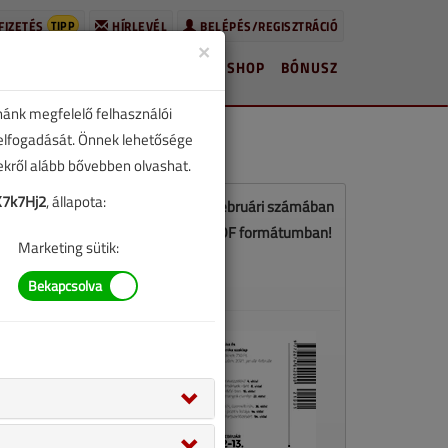
TIPP
FIZETÉS
HÍRLEVÉL
BELÉPÉS/REGISZTRÁCIÓ
×
HÍREK
LAPSZÁMOK
BLOG
SHOP
BÓNUSZ
nánk megfelelő felhasználói
 elfogadását. Önnek lehetősége
zekről alább bővebben olvashat.
7k7Hj2
, állapota:
Ez a cikk a VGF&HKL 2021. január-februári számában
jelent meg. Töltse le a lapszámot PDF formátumban!
Marketing sütik:
LETÖLTÉS