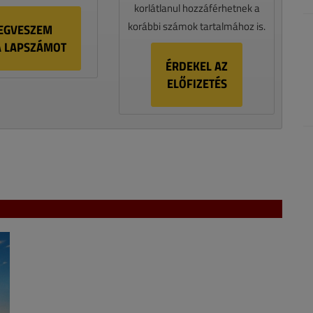
korlátlanul hozzáférhetnek a
korábbi számok tartalmához is.
EGVESZEM
A LAPSZÁMOT
ÉRDEKEL AZ
ELŐFIZETÉS