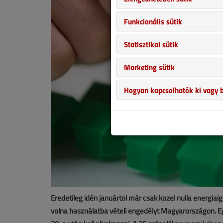
Funkcionális sütik
Statisztikai sütik
Marketing sütik
Hogyan kapcsolhatók ki vagy b
Eredetileg idén januártól már csak közel nulla energiai
volna használatba vételi engedélyt Magyarországon. Eg