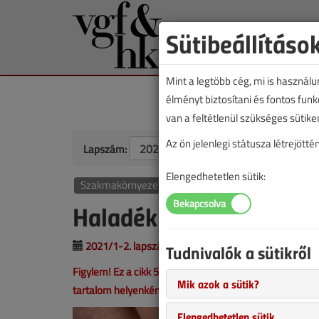
Sütibeállításo
Mint a legtöbb cég, mi is használ
élményt biztosítani és fontos fun
van a feltétlenül szükséges sütike
Az ön jelenlegi státusza létrejöt
Lapszám:
Elengedhetetlen sütik:
Szakmakörnyezet
Haladék az építkezőkne
2021/1-2. lapszám
|
Erdősi Csaba
|
8271 |
Tudnivalók a sütikről
Figylem! Ez a cikk 5 éve frissült utoljára. A benne szer
Mik azok a sütik?
tartalom helyenként hiányos lehet (képek, táblázatok st
Elengedhetetlen sütik