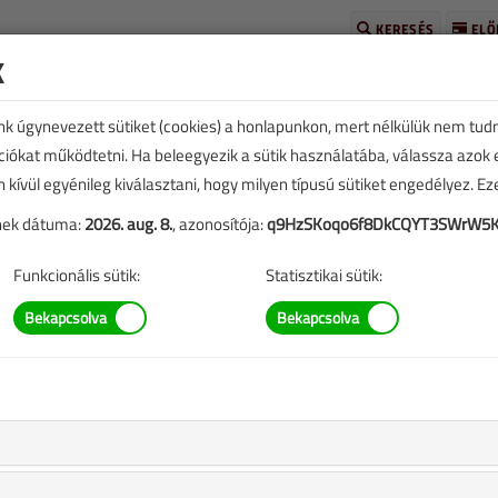
KERESÉS
ELŐ
k
unk úgynevezett sütiket (cookies) a honlapunkon, mert nélkülük nem tud
kciókat működtetni. Ha beleegyezik a sütik használatába, válassza azok
n kívül egyénileg kiválasztani, hogy milyen típusú sütiket engedélyez. E
tének dátuma:
2026. aug. 8.
, azonosítója:
q9HzSKoqo6f8DkCQYT3SWrW5K
TARTALOM
Funkcionális sütik:
Statisztikai sütik:
k
eplő információk mára aktualitásukat veszíthették, valamint a
b.).