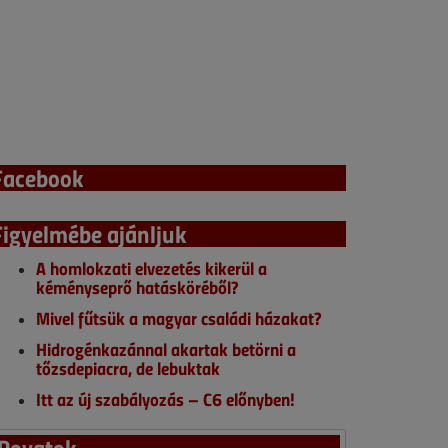
Facebook
Figyelmébe ajánljuk
A homlokzati elvezetés kikerül a
kéményseprő hatásköréből?
Mivel fűtsük a magyar családi házakat?
Hidrogénkazánnal akartak betörni a
tőzsdepiacra, de lebuktak
Itt az új szabályozás – C6 előnyben!
Rovatok