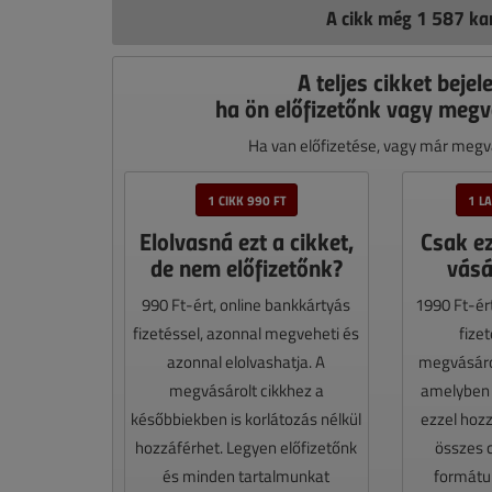
A cikk még 1 587 kar
A teljes cikket bejel
ha ön előfizetőnk vagy megv
Ha van előfizetése, vagy már megvá
1 CIKK 990 FT
1 L
Elolvasná ezt a cikket,
Csak e
de nem előfizetőnk?
vásá
990 Ft-ért, online bankkártyás
1990 Ft-ér
fizetéssel, azonnal megveheti és
fize
azonnal elolvashatja. A
megvásáro
megvásárolt cikkhez a
amelyben e
későbbiekben is korlátozás nélkül
ezzel hoz
hozzáférhet. Legyen előfizetőnk
összes 
és minden tartalmunkat
formátum