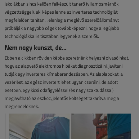
iskolákban sincs kellően felkészült tanerő (villamosmérnök
végzettséggel), aki képes lenne az inverteres technológiát
megfelelően tanítani. Jelenleg a meglévő szerelőállományt
próbálják a nagyobb cégek továbbképezni, hogy a legújabb
technológiákkal is tisztában legyenek a szerelők.
Nem nagy kunszt, de…
Ebben a cikkben röviden képbe szeretnénk helyezni olvasóinkat,
hogy az alapvető elektromos hibákat diagnosztizálni, javítani
tudják egy inverteres klímaberendezésben. Az alaplapokat, a
vezérlést, az egész invertert lehet ugyan cserélni, de adott
esetben, egy kicsi odafigyeléssel (és nagy szaktudással)
megjavítható az eszköz, jelentős költséget takarítva meg a
megrendelőknek.