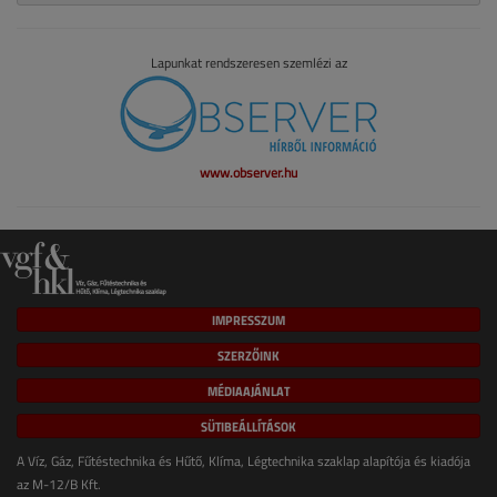
Lapunkat rendszeresen szemlézi az
www.observer.hu
IMPRESSZUM
SZERZŐINK
MÉDIAAJÁNLAT
SÜTIBEÁLLÍTÁSOK
A Víz, Gáz, Fűtéstechnika és Hűtő, Klíma, Légtechnika szaklap alapítója és kiadója
az M-12/B Kft.