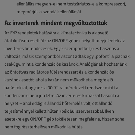
ellenállás megvan-e (nem testzárlatos-e a kompresszor),
megmérjük a szondák ellenállását.
Az inverterek mindent megváltoztattak
Az ErP rendeletek hatására a klímatechnika is alapvető
átalakuláson esett át; az ON/OFF gépek helyett megjelentek az
inverteres berendezések. Egyik szempontból jó és hasznos a
változás, másik szempontból viszont adtak egy „pofont” a piacnak,
csakúgy, mint a kondenzációs kazánok. Analógiának hozhatnánk
az öntöttvas radiátoros fűtésrendszert és a kondenzációs
kazánok esetét, ahol a kazán nem működhet a megfelelő
hatásfokkal, ugyanis a 90 °C-ra méretezett rendszer miatt a
kondenzáció nem jön létre. Az inverteres klímákkal hasonló a
helyzet – ahol eddig is állandó hőterhelés volt, ott állandó
teljesítménnyel kellett hűteni (például szerverszoba). Ilyen
esetekre egy ON/OFF gép tökéletesen megfelelne, hiszen soha
nem fog részterhelésen működni a hűtés.