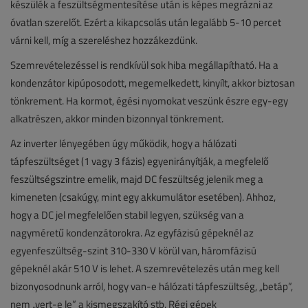
készülék a feszültségmentesítése után is képes megrázni az
óvatlan szerelőt. Ezért a kikapcsolás után legalább 5-10 percet
várni kell, míg a szereléshez hozzákezdünk.
Szemrevételezéssel is rendkívül sok hiba megállapítható. Ha a
kondenzátor kipúposodott, megemelkedett, kinyílt, akkor biztosan
tönkrement. Ha kormot, égési nyomokat veszünk észre egy-egy
alkatrészen, akkor minden bizonnyal tönkrement.
Az inverter lényegében úgy működik, hogy a hálózati
tápfeszültséget (1 vagy 3 fázis) egyenirányítják, a megfelelő
feszültségszintre emelik, majd DC feszültség jelenik meg a
kimeneten (csakúgy, mint egy akkumulátor esetében). Ahhoz,
hogy a DC jel megfelelően stabil legyen, szükség van a
nagyméretű kondenzátorokra. Az egyfázisú gépeknél az
egyenfeszültség-szint 310-330 V körül van, háromfázisú
gépeknél akár 510 V is lehet. A szemrevételezés után meg kell
bizonyosodnunk arról, hogy van-e hálózati tápfeszültség, „betáp”,
nem „vert-e le” a kismegszakító stb. Régi gépek