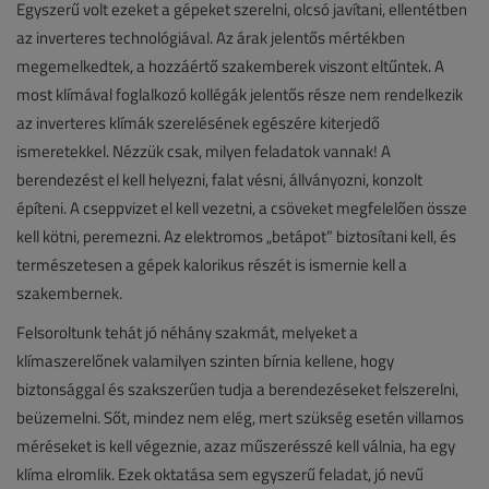
Egyszerű volt ezeket a gépeket szerelni, olcsó javítani, ellentétben
az inverteres technológiával. Az árak jelentős mértékben
megemelkedtek, a hozzáértő szakemberek viszont eltűntek. A
most klímával foglalkozó kollégák jelentős része nem rendelkezik
az inverteres klímák szerelésének egészére kiterjedő
ismeretekkel. Nézzük csak, milyen feladatok vannak! A
berendezést el kell helyezni, falat vésni, állványozni, konzolt
építeni. A cseppvizet el kell vezetni, a csöveket megfelelően össze
kell kötni, peremezni. Az elektromos „betápot” biztosítani kell, és
természetesen a gépek kalorikus részét is ismernie kell a
szakembernek.
Felsoroltunk tehát jó néhány szakmát, melyeket a
klímaszerelőnek valamilyen szinten bírnia kellene, hogy
biztonsággal és szakszerűen tudja a berendezéseket felszerelni,
beüzemelni. Sőt, mindez nem elég, mert szükség esetén villamos
méréseket is kell végeznie, azaz műszerésszé kell válnia, ha egy
klíma elromlik. Ezek oktatása sem egyszerű feladat, jó nevű