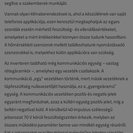
segítve a szakemberek munkáját.
Vannak olyan klímaberendezések is, ahol a készüléknek van saját
telefonos applikációja, ezen keresztül megkaphatjuk az egyes
szondák esetén mérhető feszültség- és ellenállásértékeket,
amelyeket a mért értékeinkkel könnyen össze tudunk hasonlítani.
A hőmérsékleti szenzorok mellett találkozhatunk nyomástávadó
szenzorokkal is, melyekhez külön applikációra van szükség.
Az inverteren található még kommunikációs egység – vastag
rétegáramkör –, amelyhez egy vezeték csatlakozik. A
kommunikáció „egy” vezetéken történik, mert másik vezetéknek a
tápfeszültség nullavezetőjét használja, ez a „gyengeáramú”
egység. A kommunikációs vezetéken pozitív és negatív jelek
egyaránt megfordulnak, azaz a kültéri egység pozitív jelet, míg a
beltéri negatívat küld. A körülbelül 40 impulzus szélességű
jelsorozat 70 V körüli feszültségszinten érkezik, melyben az
összes működési paraméter benne van mindkét egység részéről.
Ezt a jelsorozatot oszcilloszkóppal gyönyörűen lehetne vizsgálni,