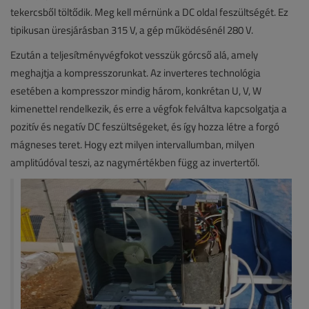
tekercsből töltődik. Meg kell mérnünk a DC oldal feszültségét. Ez
tipikusan üresjárásban 315 V, a gép működésénél 280 V.
Ezután a teljesítményvégfokot vesszük górcső alá, amely
meghajtja a kompresszorunkat. Az inverteres technológia
esetében a kompresszor mindig három, konkrétan U, V, W
kimenettel rendelkezik, és erre a végfok felváltva kapcsolgatja a
pozitív és negatív DC feszültségeket, és így hozza létre a forgó
mágneses teret. Hogy ezt milyen intervallumban, milyen
amplitúdóval teszi, az nagymértékben függ az invertertől.