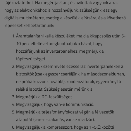
tájékoztatni kell. Ha megéri javítani, és nyitottak vagyunk arra,
hogy az elektronikához is hozzányúljunk, szükségünk lesz egy
digitális multiméterre, esetleg a készülék leírására, és a következő
lépéseket kell betartanunk:
Áramtalanítani kell a készüléket, majd a kikapcsolás után 5-
10 perc elteltével megbonthatjuk a házat, hogy
hozzáférjünk az inverterpanelhez, megmérjük a
tápfeszültséget.
Megvizsgáljuk szemrevételezéssel az inverterpaneleken a
biztosítók (csak egyszer cseréljünk, ha másodszor eldurran,
ne próbálkozzunk tovább!), kondenzátorok, egyenirányító
relék állapotát. Szükség esetén mérünk is!
Megmérjük a DC-feszültséget.
Megvizsgáljuk, hogy van-e kommunikáció.
Megmérjük a teljesítményfokozat végén a félvezetők
állapotát (van-e szakadás, van-e rövidzár).
Megvizsgáljuk a kompresszort, hogy az 1–5 Ω közötti