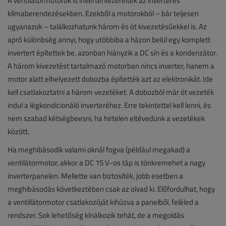
A ventilátormotorok is invertervezéreltek az inverteres
klímaberendezésekben. Ezekből a motorokból – bár teljesen
ugyanazok – találkozhatunk három és öt kivezetésűekkel is. Az
apró különbség annyi, hogy utóbbiba a házon belül egy komplett
invertert építettek be, azonban hiányzik a DC sín és a kondenzátor.
A három kivezetést tartalmazó motorban nincs inverter, hanem a
motor alatt elhelyezett dobozba építették azt az elektronikát. Ide
kell csatlakoztatni a három vezetéket. A dobozból már öt vezeték
indul a légkondicionáló inverteréhez. Erre tekintettel kell lenni, és
nem szabad kétségbeesni, ha hirtelen eltévedünk a vezetékek
között.
Ha meghibásodik valami oknál fogva (például megakad) a
ventilátormotor, akkor a DC 15 V-os táp is tönkremehet a nagy
inverterpanelen. Mellette van biztosíték, jobb esetben a
meghibásodás következtében csak az olvad ki. Előfordulhat, hogy
a ventillátormotor csatlakozóját kihúzva a panelből, feléled a
rendszer. Sok lehetőség kínálkozik tehát, de a megoldás