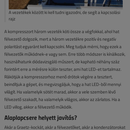
A vezetékek között ki kell tudni igazodni, de segít a kapcsolási
rajz
A kompresszort három vezeték köti össze a végfokkal, ahol hat
félvezető dolgozik, mert a három vezetékre pozitív és negatív
polaritást egyaránt kell kapcsolni. Meg tudjuk mérni, hogy ezek a
félvezetők működnek-e vagy sem. Erre több módszer is kínálkozik,
használhatunk diódavizsgáló műszert, de kapható néhány száz
forintért erre a mérésre külön teszter, ami hat LED-et tartalmaz.
Rákötjük a kompresszorhoz menő drótok végére a tesztert,
beindítjuk a gépet, és megvizsgáljuk, hogy a hat LED-ből mennyi
világít. Ha valamelyik sötét marad, akkor a vele szemben lévő
félvezető szakadt, ha valamelyik világos, akkor az zárlatos. Ha a
LED villog, akkor a félvezető működik.
Alaplapcsere helyett javítás?
Akár a Graetz-kockát, akár a félvezetőket, akár a kondenzátorokat