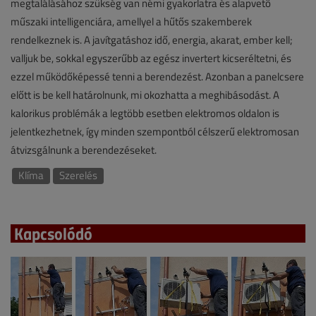
megtalálásához szükség van némi gyakorlatra és alapvető
műszaki intelligenciára, amellyel a hűtős szakemberek
rendelkeznek is. A javítgatáshoz idő, energia, akarat, ember kell;
valljuk be, sokkal egyszerűbb az egész invertert kicseréltetni, és
ezzel működőképessé tenni a berendezést. Azonban a panelcsere
előtt is be kell határolnunk, mi okozhatta a meghibásodást. A
kalorikus problémák a legtöbb esetben elektromos oldalon is
jelentkezhetnek, így minden szempontból célszerű elektromosan
átvizsgálnunk a berendezéseket.
Klíma
Szerelés
Kapcsolódó