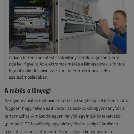
A fixen történő bekötést csak villanyszerelő végezheti, erre
oda kell figyelni. Az elektromos mérés a klímásoknak is fontos.
Egy jól működő univerzális multiméternek lennie kell a
szerszámosládában.
A mérés a lényeg!
Az egyenirányítás többnyire Graetz-híd segítségével történik. Attól
függően, hogy milyen az inverter, az eszköz két egyenirányítót is
tartalmazhat. A második egyenirányító egy induktív tekercsből
„pumpált” DC feszültség egyenirányítására szolgál. Amikor a
hálózati jel a nulla átmenetnél van, akkor a kondenzátor a