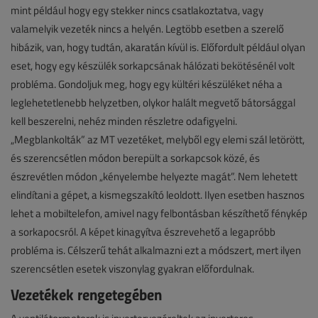
mint például hogy egy stekker nincs csatlakoztatva, vagy
valamelyik vezeték nincs a helyén. Legtöbb esetben a szerelő
hibázik, van, hogy tudtán, akaratán kívül is. Előfordult például olyan
eset, hogy egy készülék sorkapcsának hálózati bekötésénél volt
probléma. Gondoljuk meg, hogy egy kültéri készüléket néha a
leglehetetlenebb helyzetben, olykor halált megvető bátorsággal
kell beszerelni, nehéz minden részletre odafigyelni.
„Megblankolták” az MT vezetéket, melyből egy elemi szál letörött,
és szerencsétlen módon berepült a sorkapcsok közé, és
észrevétlen módon „kényelembe helyezte magát”. Nem lehetett
elindítani a gépet, a kismegszakító leoldott. Ilyen esetben hasznos
lehet a mobiltelefon, amivel nagy felbontásban készíthető fénykép
a sorkapocsról. A képet kinagyítva észrevehető a legapróbb
probléma is. Célszerű tehát alkalmazni ezt a módszert, mert ilyen
szerencsétlen esetek viszonylag gyakran előfordulnak.
Vezetékek rengetegében