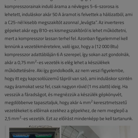
kompresszorainak induló árama a névleges 5-6-szorosa is
lehetett, induláskor akár 50 A áramot is felvettek a hálózatból, ami
a C25-nél kisebb megszakítót azonnal „levágta”. Az inverteres
gépeket akár egy B10-es kismegszakítóról is lehet működtetni,
mert a kompresszor lassan terhel fel. Azonban figyelemmel kell
lennünk a vezetékméretekre, való igaz, hogy a (12 000 Btu)
kompresszor adattábláján 6 A szerepel, így sokan azt gondolnák,
2
akár a 0,75 mm
-es vezeték is elég lehet a készülékek
működtetésére. Aki így gondolkodik, az nem veszi figyelembe,
hogy itt egy kapcsolóüzemű tápról van szó, ami induláskor szintén
nagy áramokat vesz fel, csak nagyon rövid (1 ms alatti) ideig. Ha
vesszük a fáradságot, és megnézzük a készülék gépkönyvét,
2
megdöbbenve tapasztaljuk, hogy akár 4 mm
keresztmetszetű
vezetékeket is előírnak ezekhez a gépekhez, de nem meglepő a
2
2,5 mm
-es vezeték. Ezt az előírást mindenképp be kell tartanunk.