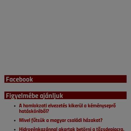
Facebook
Figyelmébe ajánljuk
A homlokzati elvezetés kikerül a kéményseprő
hatásköréből?
Mivel fűtsük a magyar családi házakat?
Hidrogénkazánnal akartak betörni a tőzsdepiacra,