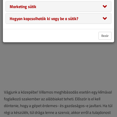
szakmai ismeretekre támaszkodnak. Nézzük át, milyen alapvető
Marketing sütik
tudásra van szüksége ma egy klímásnak.
Hogyan kapcsolhatók ki vagy be a sütik?
Bezár
Vágjunk a közepébe! Villamos meghibásodás esetén egy klímával
foglalkozó szakember az alábbiakat teheti. Először is el kell
döntenie, hogy a gépet érdemes- és gazdaságos-e javítani. Ha túl
régi a készülék, túl drága lenne a szerviz, akkor erről a tulajdonost