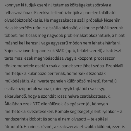
könnyen ki tudjuk cserélni, tetemes költségeket spórolva a
felhasználónak. Ezenkívül ellenőrizhetjük a panelen található
olvadóbiztosítókat is. Ha megszakadt a szál, próbáljuk kicserélni.
Ha a kicserélés után is elszáll a biztosító, akkor ne próbálkozzunk
többet, mert csak még nagyobb problémákat okozhatunk, a hibát
máshol kell keresni, vagy egyszerű módon nem lehet elhárítani.
Sajnos az inverterpanel sok SMD (apró, felületszerelt) alkatrészt
tartalmaz, ezek meghibásodása vagy a központi processzor
tönkremenetele esetén csak a panelcsere jöhet szóba. Ezenkívül
mérhetjük a különböző perifériák, hőmérsékletszondák
működését is. Az inverterpanelen különböző méretű, formájú
csatlakozópontok vannak, mindegyik fajtából csak egy,
elkerülendő, hogy a szondát rossz helyre csatlakoztassuk.
Általában ezek NTC ellenállások, és egészen jól, könnyen
mérhetők a kivezetéseken. Komoly segítséget jelent ilyenkor – a
rendszerint eldobott és soha el nem olvasott – telepítési
útmutató. Ha nincs kéznél, a szakszerviz el szokta küldeni, ezzel is