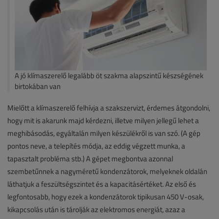
A jó klímaszerelő legalább öt szakma alapszintű készségének
birtokában van
Mielőtt a klímaszerelő felhívja a szakszervizt, érdemes átgondolni,
hogy mit is akarunk majd kérdezni, illetve milyen jellegű lehet a
meghibásodás, egyáltalán milyen készülékről is van szó. (A gép
pontos neve, a telepítés módja, az eddig végzett munka, a
tapasztalt probléma stb.) A gépet megbontva azonnal
szembetűnnek a nagyméretű kondenzátorok, melyeknek oldalán
láthatjuk a feszültségszintet és a kapacitásértéket. Az első és
legfontosabb, hogy ezek a kondenzátorok tipikusan 450 V-osak,
kikapcsolás után is tárolják az elektromos energiát, azaz a