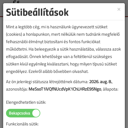
Sütibeállítások
×
Toggle
naviga
Mint a legtöbb cég, mi is használunk úgynevezett sütiket
(cookies) a honlapunkon, mert nélkülük nem tudnánk megfelelő
felhasználói élményt biztosítani és fontos funkciókat
működtetni. Ha beleegyezik a sütik használatába, válassza azok
Lapszám:
elfogadását. Önnek lehetősége van a feltétlenül szükséges
sütiken kívül egyénileg kiválasztani, hogy milyen típusú sütiket
TARTALOM
engedélyez. Ezekről alább bővebben olvashat.
Az ön jelenlegi státusza létrejöttének dátuma:
2026. aug. 8.
,
HKL
Klímatechnika
azonosítója:
MeSsoT1iVQfNUcdVpK1ChLHRzE95Ngo
, állapota:
Klímaberendezések
Elengedhetetlen sütik:
elektromos szakmai
szemmel
Funkcionális sütik: