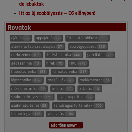
de lebuktak
Itt az új szabályozás – C6 előnyben!
Rovatok
ajánló
appajánló
áttekintő táblázat
67
22
235
áttekintő táblázat alapján
épületgépészet
27
336
eszközeink
fűtéstechnika
gázellátás
105
466
73
gépészninja
hírek
HKL
10
70
478
hűtéstechnika
klímatechnika
153
217
légtechnika
megújulók
mekkmester
134
28
73
méréstechnika
mustra
oktatás
23
12
10
szakmakörnyezet
szakmapolitika
229
27
szakmatörténet
Tanulságos történetek
98
100
technológia
vízellátás
128
184
MÉG TÖBB ROVAT →