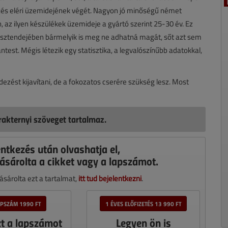
és eléri üzemidejének végét. Nagyon jó minőségű német
 az ilyen készülékek üzemideje a gyártó szerint 25-30 év. Ez
 esztendejében bármelyik is meg ne adhatná magát, sőt azt sem
ntest. Mégis létezik egy statisztika, a legvalószínűbb adatokkal,
ést kijavítani, de a fokozatos cserére szükség lesz. Most
akternyi szöveget tartalmaz.
entkezés után olvashatja el,
ásárolta a cikket vagy a lapszámot.
sárolta ezt a tartalmat,
itt tud bejelentkezni
.
APSZÁM 1990 FT
1 ÉVES ELŐFIZETÉS 13 990 FT
zt a lapszámot
Legyen ön is