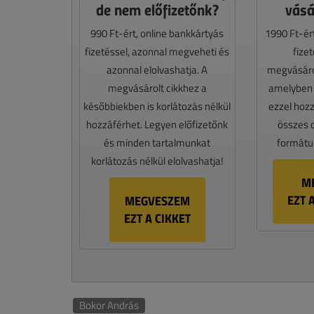
de nem előfizetőnk?
vásá
990 Ft-ért, online bankkártyás
1990 Ft-ér
fizetéssel, azonnal megveheti és
fize
azonnal elolvashatja. A
megvásáro
megvásárolt cikkhez a
amelyben e
későbbiekben is korlátozás nélkül
ezzel hoz
hozzáférhet. Legyen előfizetőnk
összes 
és minden tartalmunkat
formátum
korlátozás nélkül elolvashatja!
M
EZT 
MEGVESZEM
EZT A CIKKET
Bokor András