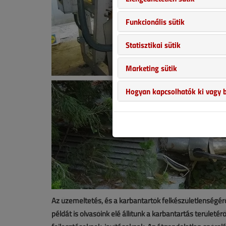
Funkcionális sütik
Statisztikai sütik
Marketing sütik
Hogyan kapcsolhatók ki vagy b
Az üzemeltetés, és a karbantartók felkészületlenségéről
példát is olvasóink elé állítunk a karbantartás területé