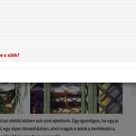
e a sütik?
 az utóbbi időben sok szót ejtettünk. Úgy igazságos, ha egy jó
ről, egy olyan társasházban, ahol maguk a lakók a kerékkötői a