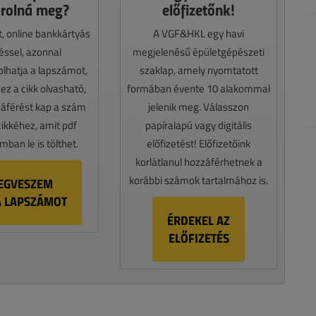
rolná meg?
előfizetőnk!
t, online bankkártyás
A VGF&HKL egy havi
téssel, azonnal
megjelenésű épületgépészeti
lhatja a lapszámot,
szaklap, amely nyomtatott
z a cikk olvasható,
formában évente 10 alakommal
záférést kap a szám
jelenik meg. Válasszon
cikkéhez, amit pdf
papíralapú vagy digitális
ban le is tölthet.
előfizetést! Előfizetőink
korlátlanul hozzáférhetnek a
korábbi számok tartalmához is.
EGVESZEM
A LAPSZÁMOT
ÉRDEKEL AZ
ELŐFIZETÉS