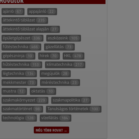
ajánló
appajánló
67
22
áttekintő táblázat
235
áttekintő táblázat alapján
27
épületgépészet
eszközeink
336
105
fűtéstechnika
gázellátás
466
73
gépészninja
hírek
HKL
10
70
478
hűtéstechnika
klímatechnika
153
217
légtechnika
megújulók
134
28
mekkmester
méréstechnika
73
23
mustra
oktatás
12
10
szakmakörnyezet
szakmapolitika
229
27
szakmatörténet
Tanulságos történetek
98
100
technológia
vízellátás
128
184
MÉG TÖBB ROVAT →