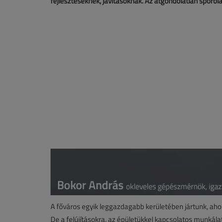
fejlesztéseknek, javításoknak. Az átgondolatlan spóro
A főváros egyik leggazdagabb kerületében jártunk, aho
De a felújításokra, az épületükkel kapcsolatos munkálat