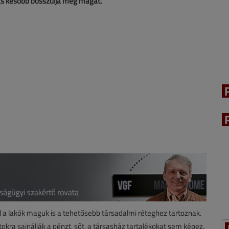
lás később bosszulja meg magát.
l a lakók maguk is a tehetősebb társadalmi réteghez tartoznak.
okra sajnálják a pénzt, sőt, a társasház tartalékokat sem képez.