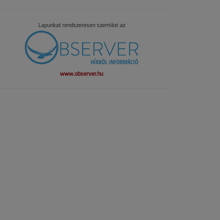
Lapunkat rendszeresen szemlézi az
www.observer.hu