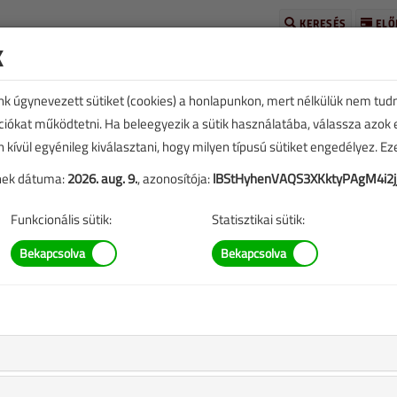
KERESÉS
ELŐ
k
unk úgynevezett sütiket (cookies) a honlapunkon, mert nélkülük nem tud
kciókat működtetni. Ha beleegyezik a sütik használatába, válassza azok
n kívül egyénileg kiválasztani, hogy milyen típusú sütiket engedélyez. E
tének dátuma:
2026. aug. 9.
, azonosítója:
lBStHyhenVAQS3XKktyPAgM4i2j
E
TARTALOM
Funkcionális sütik:
Statisztikai sütik:
je
drás
|
5008 |
eplő információk mára aktualitásukat veszíthették, valamint a
b.).