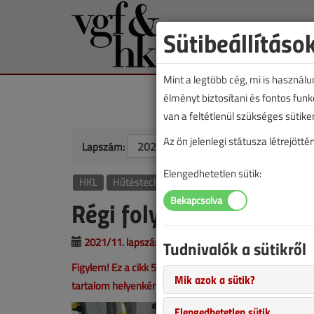
Sütibeállításo
Mint a legtöbb cég, mi is használ
élményt biztosítani és fontos fun
van a feltétlenül szükséges sütike
Az ön jelenlegi státusza létrejöt
Lapszám:
Elengedhetetlen sütik:
HKL
Hűtéstechnika
Régi folyadékhűtő cseré
2021/11. lapszám
|
Lantos Tivadar
Bokor An
Tudnivalók a sütikről
Figylem! Ez a cikk 5 éve frissült utoljára. A benne szer
Mik azok a sütik?
tartalom helyenként hiányos lehet (képek, táblázatok st
Elengedhetetlen sütik