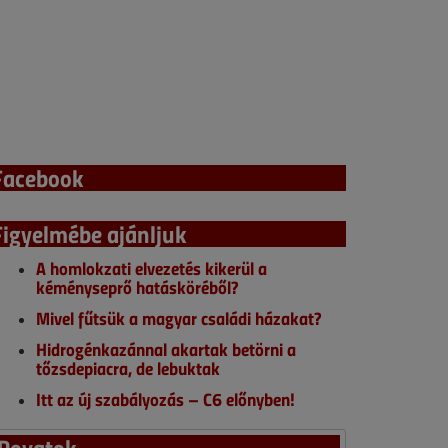
Facebook
Figyelmébe ajánljuk
A homlokzati elvezetés kikerül a
kéményseprő hatásköréből?
Mivel fűtsük a magyar családi házakat?
Hidrogénkazánnal akartak betörni a
tőzsdepiacra, de lebuktak
Itt az új szabályozás – C6 előnyben!
Rovatok