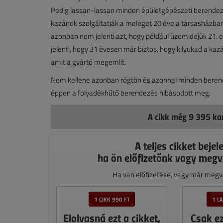
Pedig lassan-lassan minden épületgépészeti berendez
kazánok szolgáltatják a meleget 20 éve a társasházban,
azonban nem jelenti azt, hogy például üzemidejük 21.
jelenti, hogy 31 évesen már biztos, hogy kilyukad a kazá
amit a gyártó megemlít.
Nem kellene azonban rögtön és azonnal minden berendez
éppen a folyadékhűtő berendezés hibásodott meg.
A cikk még 9 395 kar
A teljes cikket bejel
ha ön előfizetőnk vagy megv
Ha van előfizetése, vagy már megvá
1 CIKK 990 FT
1 L
Elolvasná ezt a cikket,
Csak e