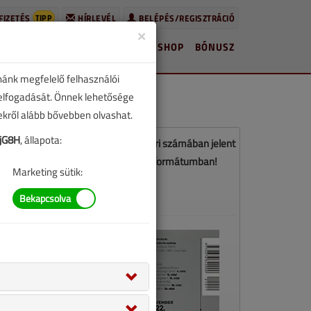
TIPP
FIZETÉS
HÍRLEVÉL
BELÉPÉS/REGISZTRÁCIÓ
×
HÍREK
LAPSZÁMOK
BLOG
SHOP
BÓNUSZ
nánk megfelelő felhasználói
 elfogadását. Önnek lehetősége
zekről alább bővebben olvashat.
jG8H
, állapota:
z a cikk a VGF&HKL 2021. novemberi számában jelent
meg. Töltse le a lapszámot PDF formátumban!
Marketing sütik:
LETÖLTÉS