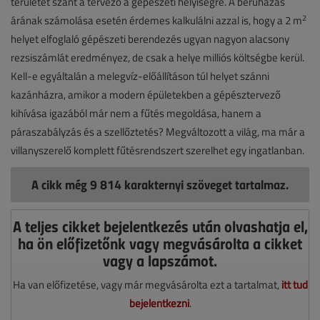
területet szánt a tervező a gépészeti helyiségre. A beruházás
2
árának számolása esetén érdemes kalkulálni azzal is, hogy a 2 m
helyet elfoglaló gépészeti berendezés ugyan nagyon alacsony
rezsiszámlát eredményez, de csak a helye milliós költségbe kerül.
Kell-e egyáltalán a melegvíz-előállításon túl helyet szánni
kazánházra, amikor a modern épületekben a gépésztervező
kihívása igazából már nem a fűtés megoldása, hanem a
páraszabályzás és a szellőztetés? Megváltozott a világ, ma már a
villanyszerelő komplett fűtésrendszert szerelhet egy ingatlanban.
A cikk még 9 814 karakternyi szöveget tartalmaz.
A teljes cikket bejelentkezés után olvashatja el,
ha ön előfizetőnk vagy megvásárolta a cikket
vagy a lapszámot.
Ha van előfizetése, vagy már megvásárolta ezt a tartalmat,
itt tud
bejelentkezni
.