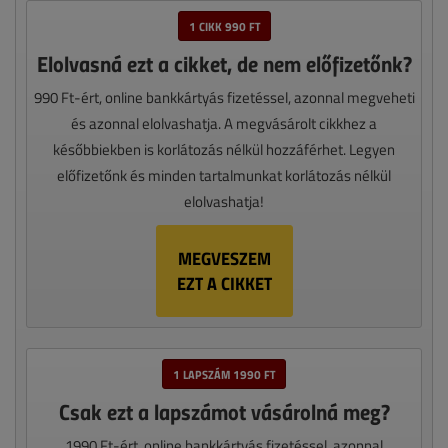
1 CIKK 990 FT
Elolvasná ezt a cikket, de nem előfizetőnk?
990 Ft-ért, online bankkártyás fizetéssel, azonnal megveheti
és azonnal elolvashatja. A megvásárolt cikkhez a
későbbiekben is korlátozás nélkül hozzáférhet. Legyen
előfizetőnk és minden tartalmunkat korlátozás nélkül
elolvashatja!
MEGVESZEM
EZT A CIKKET
1 LAPSZÁM 1990 FT
Csak ezt a lapszámot vásárolná meg?
1990 Ft-ért, online bankkártyás fizetéssel, azonnal