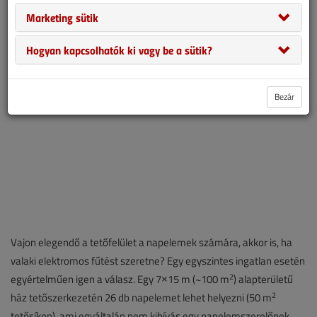
támogatásnak örvendő napelemes rendszer mellett döntsenek a
Marketing sütik
beruházók.
Hogyan kapcsolhatók ki vagy be a sütik?
Bezár
Vajon elegendő a tetőfelület a napelemek számára, akkor is, ha
valaki elektromos fűtést szeretne? Egy egyszintes ingatlan esetén
2
egyértelműen igen a válasz. Egy 7×15 m (~100 m
) alapterületű
2
ház tetőszerkezetén 26 db napelemet lehet helyezni (50 m
tetősíkon), ami egyáltalán nem kihívás egy napelemszerelőnek.