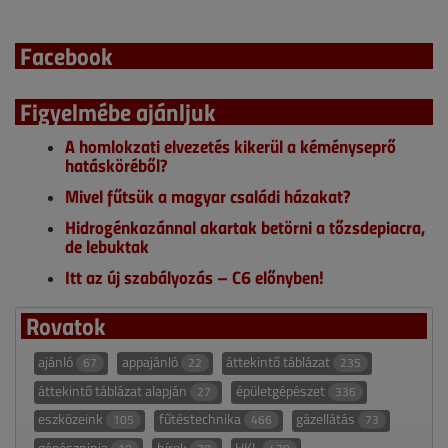
Facebook
Figyelmébe ajánljuk
A homlokzati elvezetés kikerül a kéményseprő
hatásköréből?
Mivel fűtsük a magyar családi házakat?
Hidrogénkazánnal akartak betörni a tőzsdepiacra,
de lebuktak
Itt az új szabályozás – C6 előnyben!
Rovatok
ajánló
appajánló
áttekintő táblázat
67
22
235
áttekintő táblázat alapján
épületgépészet
27
336
eszközeink
fűtéstechnika
gázellátás
105
466
73
gépészninja
hírek
HKL