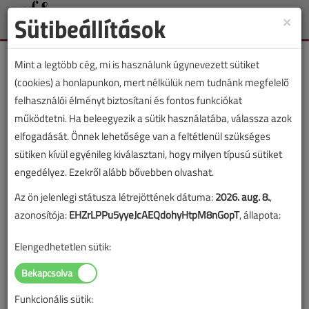
Sütibeállítások
×
Toggle
naviga
Mint a legtöbb cég, mi is használunk úgynevezett sütiket
(cookies) a honlapunkon, mert nélkülük nem tudnánk megfelelő
felhasználói élményt biztosítani és fontos funkciókat
működtetni. Ha beleegyezik a sütik használatába, válassza azok
Lapszám:
elfogadását. Önnek lehetősége van a feltétlenül szükséges
sütiken kívül egyénileg kiválasztani, hogy milyen típusú sütiket
TARTALOM
engedélyez. Ezekről alább bővebben olvashat.
Az ön jelenlegi státusza létrejöttének dátuma:
2026. aug. 8.
,
Fűtéstechnika
azonosítója:
EHZrLPPu5yyeJcAEQdohyHtpM8nGopT
, állapota:
Az elektromos fűtőtestekről
Elengedhetetlen sütik:
2022/4. lapszám
|
Szász János
|
1483 |
Funkcionális sütik: