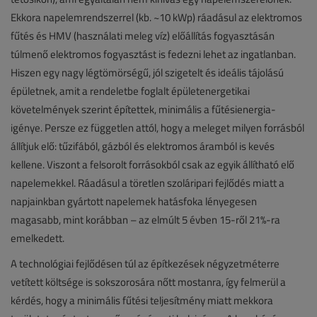
Ekkora napelemrendszerrel (kb. ~10 kWp) ráadásul az elektromos
fűtés és HMV (használati meleg víz) előállítás fogyasztásán
túlmenő elektromos fogyasztást is fedezni lehet az ingatlanban.
Hiszen egy nagy légtömörségű, jól szigetelt és ideális tájolású
épületnek, amit a rendeletbe foglalt épületenergetikai
követelmények szerint építettek, minimális a fűtésienergia-
igénye. Persze ez független attól, hogy a meleget milyen forrásból
állítjuk elő: tűzifából, gázból és elektromos áramból is kevés
kellene. Viszont a felsorolt forrásokból csak az egyik állítható elő
napelemekkel. Ráadásul a töretlen szoláripari fejlődés miatt a
napjainkban gyártott napelemek hatásfoka lényegesen
magasabb, mint korábban – az elmúlt 5 évben 15-ről 21%-ra
emelkedett.
A technológiai fejlődésen túl az építkezések négyzetméterre
vetített költsége is sokszorosára nőtt mostanra, így felmerül a
kérdés, hogy a minimális fűtési teljesítmény miatt mekkora