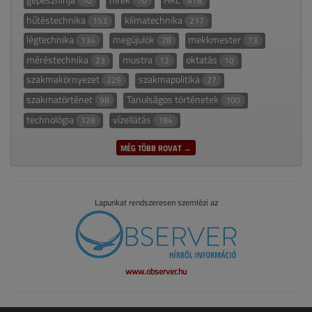
10
70
478
hűtéstechnika
klímatechnika
153
217
légtechnika
megújulók
mekkmester
134
28
73
méréstechnika
mustra
oktatás
23
12
10
szakmakörnyezet
szakmapolitika
229
27
szakmatörténet
Tanulságos történetek
98
100
technológia
vízellátás
128
184
MÉG TÖBB ROVAT →
Lapunkat rendszeresen szemlézi az
www.observer.hu