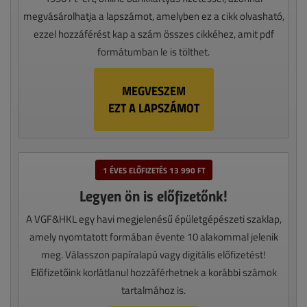
megvásárolhatja a lapszámot, amelyben ez a cikk olvasható,
ezzel hozzáférést kap a szám összes cikkéhez, amit pdf
formátumban le is tölthet.
MEGVESZEM
EZT A LAPSZÁMOT
1 ÉVES ELŐFIZETÉS 13 990 FT
Legyen ön is előfizetőnk!
A VGF&HKL egy havi megjelenésű épületgépészeti szaklap,
amely nyomtatott formában évente 10 alakommal jelenik
meg. Válasszon papíralapú vagy digitális előfizetést!
Előfizetőink korlátlanul hozzáférhetnek a korábbi számok
tartalmához is.