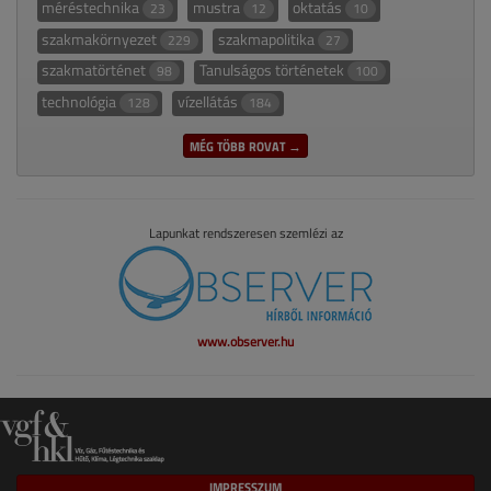
méréstechnika
mustra
oktatás
23
12
10
szakmakörnyezet
szakmapolitika
229
27
szakmatörténet
Tanulságos történetek
98
100
technológia
vízellátás
128
184
MÉG TÖBB ROVAT →
Lapunkat rendszeresen szemlézi az
www.observer.hu
IMPRESSZUM