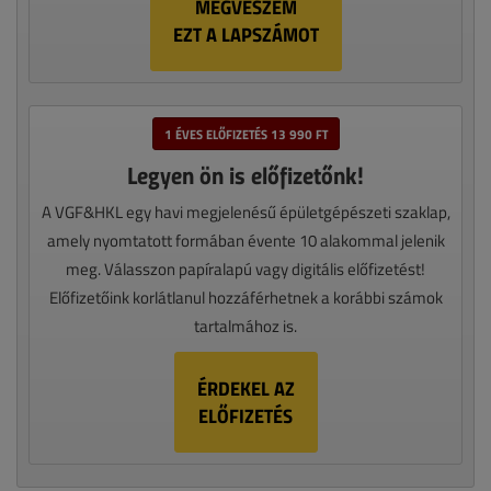
MEGVESZEM
EZT A LAPSZÁMOT
1 ÉVES ELŐFIZETÉS 13 990 FT
Legyen ön is előfizetőnk!
A VGF&HKL egy havi megjelenésű épületgépészeti szaklap,
amely nyomtatott formában évente 10 alakommal jelenik
meg. Válasszon papíralapú vagy digitális előfizetést!
Előfizetőink korlátlanul hozzáférhetnek a korábbi számok
tartalmához is.
ÉRDEKEL AZ
ELŐFIZETÉS