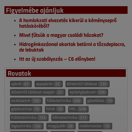
Figyelmébe ajánljuk
A homlokzati elvezetés kikerül a kéményseprő
hatásköréből?
Mivel fűtsük a magyar családi házakat?
Hidrogénkazánnal akartak betörni a tőzsdepiacra,
de lebuktak
Itt az új szabályozás – C6 előnyben!
Rovatok
ajánló
appajánló
áttekintő táblázat
67
22
235
áttekintő táblázat alapján
épületgépészet
27
336
eszközeink
fűtéstechnika
gázellátás
105
466
73
gépészninja
hírek
HKL
10
70
478
hűtéstechnika
klímatechnika
153
217
légtechnika
megújulók
mekkmester
134
28
73