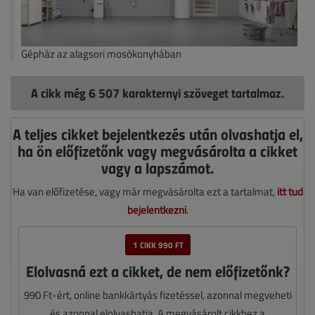
Gépház az alagsori mosókonyhában
A cikk még 6 507 karakternyi szöveget tartalmaz.
A teljes cikket bejelentkezés után olvashatja el,
ha ön előfizetőnk vagy megvásárolta a cikket
vagy a lapszámot.
Ha van előfizetése, vagy már megvásárolta ezt a tartalmat,
itt tud
bejelentkezni
.
1 CIKK 990 FT
Elolvasná ezt a cikket, de nem előfizetőnk?
990 Ft-ért, online bankkártyás fizetéssel, azonnal megveheti
és azonnal elolvashatja. A megvásárolt cikkhez a