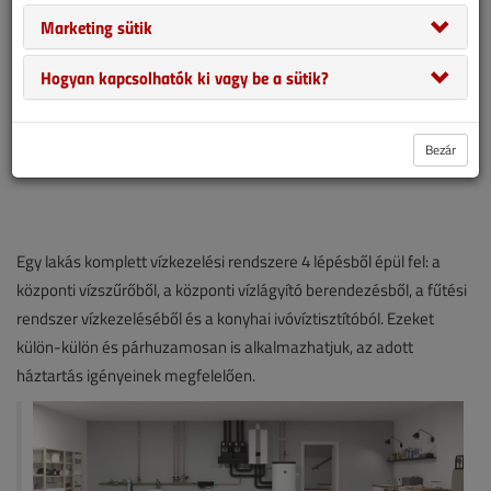
Marketing sütik
Hogyan kapcsolhatók ki vagy be a sütik?
Bezár
Egy lakás komplett vízkezelési rendszere 4 lépésből épül fel: a
központi vízszűrőből, a központi vízlágyító berendezésből, a fűtési
rendszer vízkezeléséből és a konyhai ivóvíztisztítóból. Ezeket
külön-külön és párhuzamosan is alkalmazhatjuk, az adott
háztartás igényeinek megfelelően.