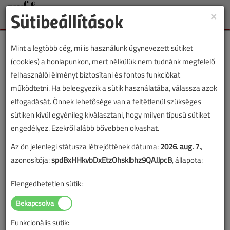
Sütibeállítások
×
Toggle
naviga
Mint a legtöbb cég, mi is használunk úgynevezett sütiket
(cookies) a honlapunkon, mert nélkülük nem tudnánk megfelelő
felhasználói élményt biztosítani és fontos funkciókat
működtetni. Ha beleegyezik a sütik használatába, válassza azok
Lapszám:
elfogadását. Önnek lehetősége van a feltétlenül szükséges
sütiken kívül egyénileg kiválasztani, hogy milyen típusú sütiket
TARTALOM
engedélyez. Ezekről alább bővebben olvashat.
Az ön jelenlegi státusza létrejöttének dátuma:
2026. aug. 7.
,
Vízellátás
azonosítója:
spdBxHHkvbDxEtzOhsklbhz9QAJJpcB
, állapota:
Teljeskörű vízkezelés
Elengedhetetlen sütik:
2022/6. lapszám
|
Petró Vera
|
1198 |
Funkcionális sütik: