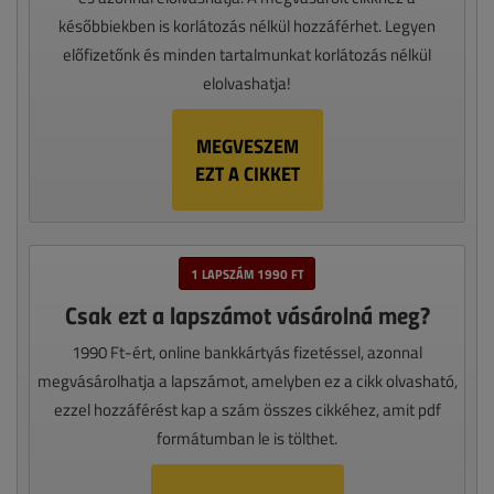
későbbiekben is korlátozás nélkül hozzáférhet. Legyen
előfizetőnk és minden tartalmunkat korlátozás nélkül
elolvashatja!
MEGVESZEM
EZT A CIKKET
1 LAPSZÁM 1990 FT
Csak ezt a lapszámot vásárolná meg?
1990 Ft-ért, online bankkártyás fizetéssel, azonnal
megvásárolhatja a lapszámot, amelyben ez a cikk olvasható,
ezzel hozzáférést kap a szám összes cikkéhez, amit pdf
formátumban le is tölthet.