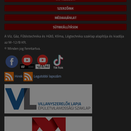
SZERZŐINK
MÉDIAAJÁNLAT
SÜTIBEÁLLÍTÁSOK
A Víz, Gáz, Fűtéstechnika és Hűtő, Klíma, Légtechnika szaklap alapítója és kiadója
az M-12/B Kft.
© Minden jog fenntartva.
Hírek
Legutóbbi lapszám