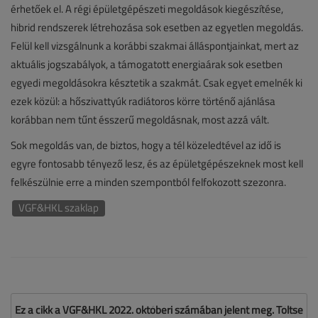
érhetőek el. A régi épületgépészeti megoldások kiegészítése,
hibrid rendszerek létrehozása sok esetben az egyetlen megoldás.
Felül kell vizsgálnunk a korábbi szakmai álláspontjainkat, mert az
aktuális jogszabályok, a támogatott energiaárak sok esetben
egyedi megoldásokra késztetik a szakmát. Csak egyet emelnék ki
ezek közül: a hőszivattyúk radiátoros körre történő ajánlása
korábban nem tűnt ésszerű megoldásnak, most azzá vált.
Sok megoldás van, de biztos, hogy a tél közeledtével az idő is
egyre fontosabb tényező lesz, és az épületgépészeknek most kell
felkészülnie erre a minden szempontból felfokozott szezonra.
VGF&HKL szaklap
Ez a cikk a VGF&HKL 2022. októberi számában jelent meg. Töltse