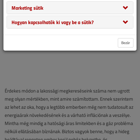
Marketing sütik
Hogyan kapcsolhatók ki vagy be a sütik?
Bezár
Érdekes módon a lakossági megkereséseink száma nem ugrott
meg olyan mértékben, mint amire számítottam. Ennek szerintem
az lehet az oka, hogy a legtöbb emberben még nem tudatosult az
energiaárak növekedésének és a várható inflációnak a veszélye.
Mintha még mindig a hatósági áras limitekben és a gáz probléma
nélküli ellátásában bíznának. Biztos vagyok benne, hogy a hideg
beálltával rengeteg ember kerül nehéz helyzetbe, és