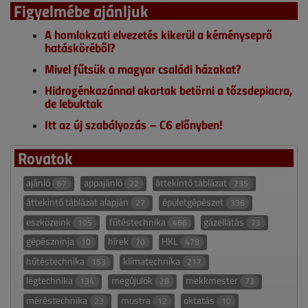
Figyelmébe ajánljuk
A homlokzati elvezetés kikerül a kéményseprő
hatásköréből?
Mivel fűtsük a magyar családi házakat?
Hidrogénkazánnal akartak betörni a tőzsdepiacra,
de lebuktak
Itt az új szabályozás – C6 előnyben!
Rovatok
ajánló
appajánló
áttekintő táblázat
67
22
235
áttekintő táblázat alapján
épületgépészet
27
336
eszközeink
fűtéstechnika
gázellátás
105
466
73
gépészninja
hírek
HKL
10
70
478
hűtéstechnika
klímatechnika
153
217
légtechnika
megújulók
mekkmester
134
28
73
méréstechnika
mustra
oktatás
23
12
10