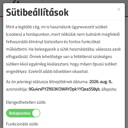
Sütibeállítások
×
Toggle
naviga
Mint a legtöbb cég, mi is használunk úgynevezett sütiket
(cookies) a honlapunkon, mert nélkülük nem tudnánk megfelelő
felhasználói élményt biztosítani és fontos funkciókat
működtetni. Ha beleegyezik a sütik használatába, válassza azok
Lapszám:
elfogadását. Önnek lehetősége van a feltétlenül szükséges
sütiken kívül egyénileg kiválasztani, hogy milyen típusú sütiket
TARTALOM
engedélyez. Ezekről alább bővebben olvashat.
Az ön jelenlegi státusza létrejöttének dátuma:
2026. aug. 9.
,
Ajánló
azonosítója:
9Gu4rsPYZf6I3KOWAYOpk1YQea5S8yb
, állapota:
Közeleg a tél
Elengedhetetlen sütik:
2022/10. lapszám
|
Szilágyi László
|
1141 |
Funkcionális sütik: