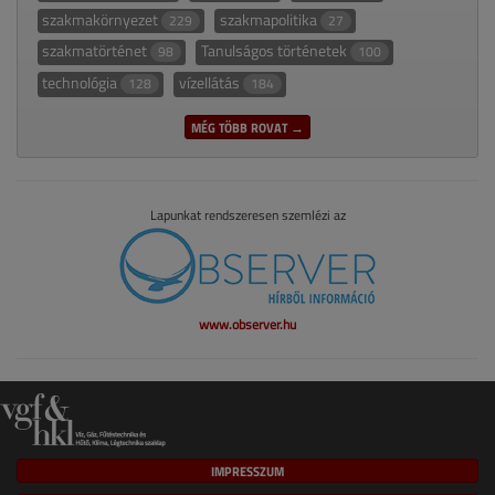
szakmakörnyezet
szakmapolitika
229
27
szakmatörténet
Tanulságos történetek
98
100
technológia
vízellátás
128
184
MÉG TÖBB ROVAT →
Lapunkat rendszeresen szemlézi az
www.observer.hu
IMPRESSZUM