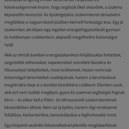
kötelességemnek érzem, hogy segítsük őket olvasóink, a szakma
képviselőin keresztül. Az épületgépész szakemberek társadalmi
megítélése a nagyon közeli jövőben kiemelt fontoságú lesz. Egy jó
szakember, aki képes egy ingatlan energiafogyasztását gyorsan
és hatékonyan csökkenteni, alapvető megélhetési biztonságot
nyújt.
Akik az elmúlt években energiatakarékos felújításokba fektettek,
szigetelték otthonaikat, napelemeket szereltek házaikra és
hőszivattyút telepítettek, most örülhetnek, hiszen nemcsak
biztonságot teremtettek családjuknak, hanem a beruházásuk
megtérülési ideje is a korábbi töredékére csökkent. Ellenben azok,
akik ezt nem tudták meglépni, gyors és szakmai segítséget fognak
kérni – és ekkor kell a fűtés- és klímaszerelő szakembereknek
készenlétben állniuk. Nem az új építés, hanem régi rendszerek
felújítása, karbantartása, beszabályzása a legfontosabb most.
Egy központi vezérlés felszerelésével jelentős megtakarítások