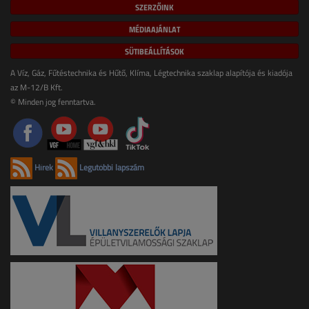
SZERZŐINK
MÉDIAAJÁNLAT
SÜTIBEÁLLÍTÁSOK
A Víz, Gáz, Fűtéstechnika és Hűtő, Klíma, Légtechnika szaklap alapítója és kiadója
az M-12/B Kft.
© Minden jog fenntartva.
Hírek
Legutóbbi lapszám