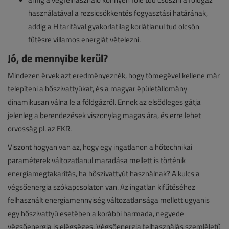
használatával a rezsicsökkentés fogyasztási határának,
addig a H tarifával gyakorlatilag korlátlanul tud olcsón
fűtésre villamos energiát vételezni.
Jó, de mennyibe kerül?
Mindezen érvek azt eredményeznék, hogy tömegével kellene már
telepíteni a hőszivattyúkat, és a magyar épületállomány
dinamikusan válna le a földgázról. Ennek az elsődleges gátja
jelenleg a berendezések viszonylag magas ára, és erre lehet
orvosság pl. az EKR.
Viszont hogyan van az, hogy egy ingatlanon a hőtechnikai
paraméterek változatlanul maradása mellett is történik
energiamegtakarítás, ha hőszivattyút használnak? A kulcs a
végsőenergia szókapcsolaton van. Az ingatlan kifűtéséhez
felhasznált energiamennyiség változatlansága mellett ugyanis
egy hőszivattyú esetében a korábbi harmada, negyede
végsőenergia is elégséges. Végsőenergia felhasználás szemléletű