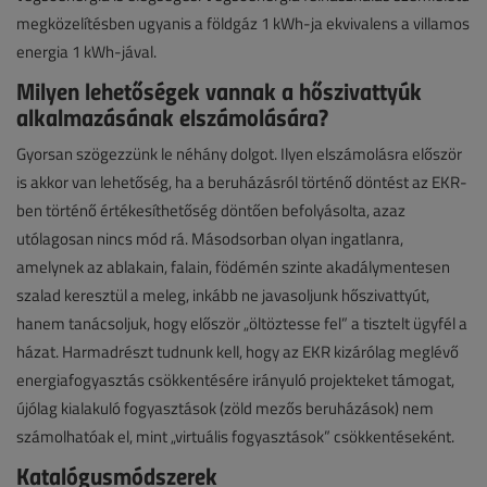
megközelítésben ugyanis a földgáz 1 kWh-ja ekvivalens a villamos
energia 1 kWh-jával.
Milyen lehetőségek vannak a hőszivattyúk
alkalmazásának elszámolására?
Gyorsan szögezzünk le néhány dolgot. Ilyen elszámolásra először
is akkor van lehetőség, ha a beruházásról történő döntést az EKR-
ben történő értékesíthetőség döntően befolyásolta, azaz
utólagosan nincs mód rá. Másodsorban olyan ingatlanra,
amelynek az ablakain, falain, födémén szinte akadálymentesen
szalad keresztül a meleg, inkább ne javasoljunk hőszivattyút,
hanem tanácsoljuk, hogy először „öltöztesse fel” a tisztelt ügyfél a
házat. Harmadrészt tudnunk kell, hogy az EKR kizárólag meglévő
energiafogyasztás csökkentésére irányuló projekteket támogat,
újólag kialakuló fogyasztások (zöld mezős beruházások) nem
számolhatóak el, mint „virtuális fogyasztások” csökkentéseként.
Katalógusmódszerek