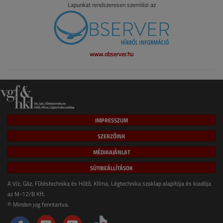
Lapunkat rendszeresen szemlézi az
www.observer.hu
IMPRESSZUM
SZERZŐINK
MÉDIAAJÁNLAT
SÜTIBEÁLLÍTÁSOK
A Víz, Gáz, Fűtéstechnika és Hűtő, Klíma, Légtechnika szaklap alapítója és kiadója
az M-12/B Kft.
© Minden jog fenntartva.