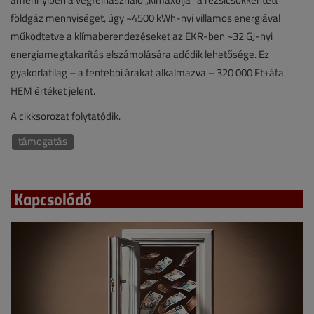
földgáz mennyiséget, úgy ~4500 kWh-nyi villamos energiával
működtetve a klímaberendezéseket az EKR-ben ~32 GJ-nyi
energiamegtakarítás elszámolására adódik lehetősége. Ez
gyakorlatilag – a fentebbi árakat alkalmazva – 320 000 Ft+áfa
HEM értéket jelent.
A cikksorozat folytatódik.
támogatás
Kapcsolódó