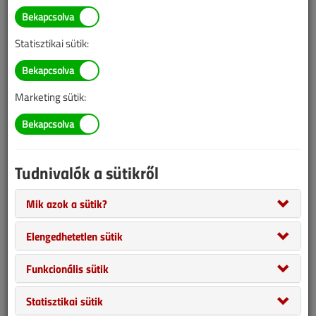
Statisztikai sütik:
Marketing sütik:
Tudnivalók a sütikről
Előző számunkban általánosságban ismerkedhettünk meg az
EKR, vagyis az Energiahatékonysági Kötelezettségi Rendszerrel,
Mik azok a sütik?
ami egy olyan, a nemzetközi gyakorlatban már régóta működő
Elengedhetetlen sütik
szakpolitikai intézkedés, melynek révén bizonyos beruházások
olcsóbbá válhatnak a beruházó számára. Cikksorozatunk jelen
Funkcionális sütik
darabjában most arról olvashatnak, milyen eredményekkel lehet
bevonni az EKR-t egy hőszivattyús beruházás finanszírozásába.
Statisztikai sütik