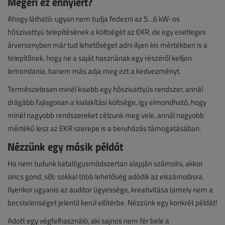
Megéri ez ennyiért?
Ahogy látható: ugyan nem tudja fedezni az 5…6 kW-os
hőszivattyú telepítésének a költségét az EKR, de egy esetleges
árversenyben már tud lehetőséget adni ilyen kis mértékben is a
telepítőnek, hogy ne a saját hasznának egy részéről kelljen
lemondania, hanem más adja meg ezt a kedvezményt.
Természetesen minél kisebb egy hőszivattyús rendszer, annál
drágább fajlagosan a kialakítási költsége, így elmondható, hogy
minél nagyobb rendszereket célzunk meg vele, annál nagyobb
mértékű lesz az EKR szerepe is a beruházás támogatásában.
Nézzünk egy másik példát
Ha nem tudunk katalógusmódszertan alapján számolni, akkor
sincs gond, sőt: sokkal több lehetőség adódik az elszámolásra.
Ilyenkor ugyanis az auditor ügyessége, kreativitása (amely nem a
becstelenséget jelenti) kerül előtérbe. Nézzünk egy konkrét példát!
Adott egy végfelhasználó, aki sajnos nem fér bele a