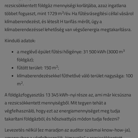
rezsicsökkentett földgáz mennyiségi korlátjába, azaz ingatlana
3
többet fogyaszt, mint 1729 m
/év. Ha fűtésrásegítési céllal vásárol
klímaberendezést, és létesít H tarifás mérőt, úgy a
klímaberendezéssel lehetőség van végsőenergia megtakarításra.
Kiinduló adatok:
3
a meglévő épület fűtési hőigénye: 31 500 kWh (3000 m
földgáz);
2
fűtött terület: 150 m
;
klímaberendezésekkel fűthetővé váló terület nagysága: 100
2
m
.
A földgázfogyasztás 13 345 kWh-nyi része az, ami már kicsúszna
a rezsicsökkentett mennyiségből. Mit tegyen tehát a
végfelhasználó, hogy ezt az energiamennyiséget meg tudja
takarítani földgázból, és hőszivattyús módon tudja fedezni?
Levezetés nélkül (ez maradjon az auditor szakmai know-how-ja),
amennyiben a végfelhasználó „kimaxolja” a rezsicsökkentett