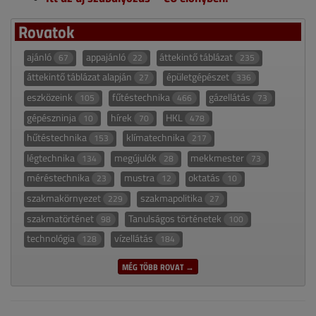
Rovatok
ajánló
appajánló
áttekintő táblázat
67
22
235
áttekintő táblázat alapján
épületgépészet
27
336
eszközeink
fűtéstechnika
gázellátás
105
466
73
gépészninja
hírek
HKL
10
70
478
hűtéstechnika
klímatechnika
153
217
légtechnika
megújulók
mekkmester
134
28
73
méréstechnika
mustra
oktatás
23
12
10
szakmakörnyezet
szakmapolitika
229
27
szakmatörténet
Tanulságos történetek
98
100
technológia
vízellátás
128
184
MÉG TÖBB ROVAT →