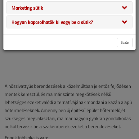
Marketing sütik
Hogyan kapcsolhatók ki vagy be a sütik?
Bezár
A hőszivattyús berendezések a közelmúltban jelentős fejlődésen
mentek keresztül, és ma már szinte megkötések nélkül
lehetséges ezeket valódi alternatívájának mondani a kazán alapú
hőtermeléseknek. Amennyiben új építésű épület hőtermelőjét
szükséges megválasztani, ma már nagyon gyakran gondolkodás
nélkül tervezik be a szakemberek ezeket a berendezéseket.
Ennek több oka is van: