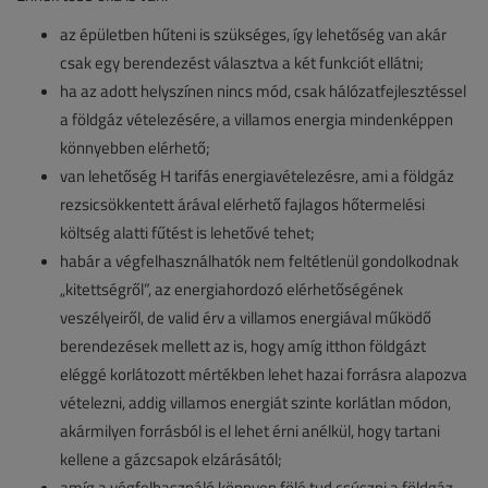
az épületben hűteni is szükséges, így lehetőség van akár
csak egy berendezést választva a két funkciót ellátni;
ha az adott helyszínen nincs mód, csak hálózatfejlesztéssel
a földgáz vételezésére, a villamos energia mindenképpen
könnyebben elérhető;
van lehetőség H tarifás energiavételezésre, ami a földgáz
rezsicsökkentett árával elérhető fajlagos hőtermelési
költség alatti fűtést is lehetővé tehet;
habár a végfelhasználhatók nem feltétlenül gondolkodnak
„kitettségről”, az energiahordozó elérhetőségének
veszélyeiről, de valid érv a villamos energiával működő
berendezések mellett az is, hogy amíg itthon földgázt
eléggé korlátozott mértékben lehet hazai forrásra alapozva
vételezni, addig villamos energiát szinte korlátlan módon,
akármilyen forrásból is el lehet érni anélkül, hogy tartani
kellene a gázcsapok elzárásától;
amíg a végfelhasználó könnyen fölé tud csúszni a földgáz