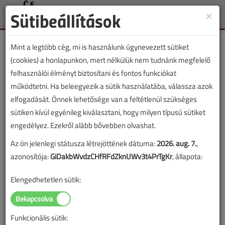
Sütibeállítások
×
Toggle
naviga
Mint a legtöbb cég, mi is használunk úgynevezett sütiket
(cookies) a honlapunkon, mert nélkülük nem tudnánk megfelelő
felhasználói élményt biztosítani és fontos funkciókat
működtetni. Ha beleegyezik a sütik használatába, válassza azok
Lapszám:
elfogadását. Önnek lehetősége van a feltétlenül szükséges
sütiken kívül egyénileg kiválasztani, hogy milyen típusú sütiket
TARTALOM
engedélyez. Ezekről alább bővebben olvashat.
Az ön jelenlegi státusza létrejöttének dátuma:
2026. aug. 7.
,
Szakmakörnyezet
azonosítója:
GiDakbWvdzCHfRFdZknUWv3t4PrTgKr
, állapota:
Az EKR szerepe a
Elengedhetetlen sütik:
hőszivattyúzásban
2024/12. lapszám
|
Balajti Zsolt
|
1830 |
Funkcionális sütik: