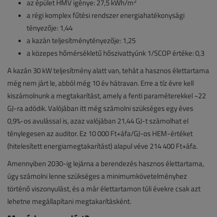
2
az épület HMV igénye: 27,5 kWh/m
a régi komplex fűtési rendszer energiahatékonysági
tényezője: 1,44
a kazán teljesítménytényezője: 1,25
a közepes hőmérsékletű hőszivattyúnk 1/SCOP értéke: 0,3
A kazán 30 kW teljesítmény alatt van, tehát a hasznos élettartama
még nem járt le, abból még 10 év hátravan. Erre a tíz évre kell
kiszámolnunk a megtakarítást, amely a fenti paraméterekkel ~22
GJ-ra adódik. Valójában itt még számolni szükséges egy éves
0,9%-os avulással is, azaz valójában 21,44 GJ-t számolhat el
ténylegesen az auditor. Ez 10 000 Ft+áfa/GJ-os HEM-értéket
(hitelesített energiamegtakarítást) alapul véve 214 400 Ft+áfa.
Amennyiben 2030-ig lejárna a berendezés hasznos élettartama,
úgy számolni lenne szükséges a minimumkövetelményhez
történő viszonyulást, és a már élettartamon túli évekre csak azt
lehetne megállapítani megtakarításként.