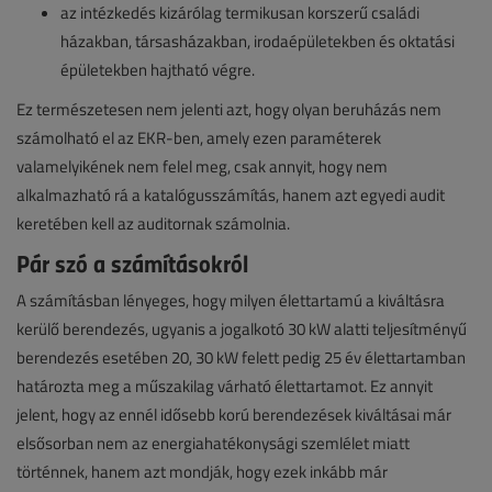
az intézkedés kizárólag termikusan korszerű családi
házakban, társasházakban, irodaépületekben és oktatási
épületekben hajtható végre.
Ez természetesen nem jelenti azt, hogy olyan beruházás nem
számolható el az EKR-ben, amely ezen paraméterek
valamelyikének nem felel meg, csak annyit, hogy nem
alkalmazható rá a katalógusszámítás, hanem azt egyedi audit
keretében kell az auditornak számolnia.
Pár szó a számításokról
A számításban lényeges, hogy milyen élettartamú a kiváltásra
kerülő berendezés, ugyanis a jogalkotó 30 kW alatti teljesítményű
berendezés esetében 20, 30 kW felett pedig 25 év élettartamban
határozta meg a műszakilag várható élettartamot. Ez annyit
jelent, hogy az ennél idősebb korú berendezések kiváltásai már
elsősorban nem az energiahatékonysági szemlélet miatt
történnek, hanem azt mondják, hogy ezek inkább már