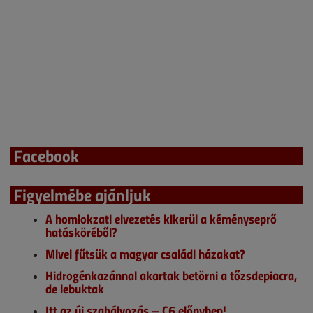
Facebook
Figyelmébe ajánljuk
A homlokzati elvezetés kikerül a kéményseprő
hatásköréből?
Mivel fűtsük a magyar családi házakat?
Hidrogénkazánnal akartak betörni a tőzsdepiacra,
de lebuktak
Itt az új szabályozás – C6 előnyben!