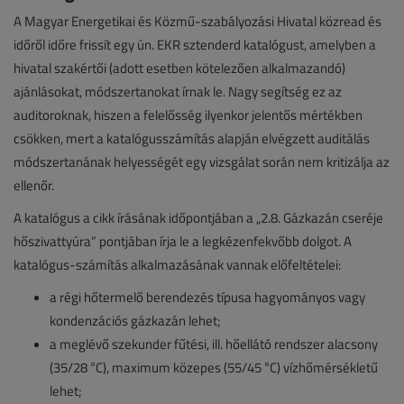
A Magyar Energetikai és Közmű-szabályozási Hivatal közread és
időről időre frissít egy ún. EKR sztenderd katalógust, amelyben a
hivatal szakértői (adott esetben kötelezően alkalmazandó)
ajánlásokat, módszertanokat írnak le. Nagy segítség ez az
auditoroknak, hiszen a felelősség ilyenkor jelentős mértékben
csökken, mert a katalógusszámítás alapján elvégzett auditálás
módszertanának helyességét egy vizsgálat során nem kritizálja az
ellenőr.
A katalógus a cikk írásának időpontjában a „2.8. Gázkazán cseréje
hőszivattyúra” pontjában írja le a legkézenfekvőbb dolgot. A
katalógus-számítás alkalmazásának vannak előfeltételei:
a régi hőtermelő berendezés típusa hagyományos vagy
kondenzációs gázkazán lehet;
a meglévő szekunder fűtési, ill. hőellátó rendszer alacsony
(35/28 °C), maximum közepes (55/45 °C) vízhőmérsékletű
lehet;