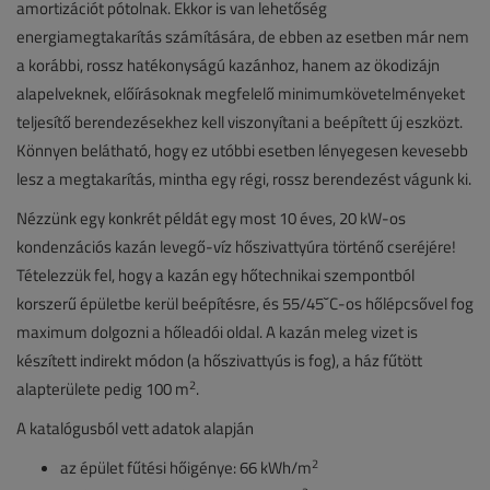
amortizációt pótolnak. Ekkor is van lehetőség
energiamegtakarítás számítására, de ebben az esetben már nem
a korábbi, rossz hatékonyságú kazánhoz, hanem az ökodizájn
alapelveknek, előírásoknak megfelelő minimumkövetelményeket
teljesítő berendezésekhez kell viszonyítani a beépített új eszközt.
Könnyen belátható, hogy ez utóbbi esetben lényegesen kevesebb
lesz a megtakarítás, mintha egy régi, rossz berendezést vágunk ki.
Nézzünk egy konkrét példát egy most 10 éves, 20 kW-os
kondenzációs kazán levegő-víz hőszivattyúra történő cseréjére!
Tételezzük fel, hogy a kazán egy hőtechnikai szempontból
korszerű épületbe kerül beépítésre, és 55/45˘C-os hőlépcsővel fog
maximum dolgozni a hőleadói oldal. A kazán meleg vizet is
készített indirekt módon (a hőszivattyús is fog), a ház fűtött
2
alapterülete pedig 100 m
.
A katalógusból vett adatok alapján
2
az épület fűtési hőigénye: 66 kWh/m