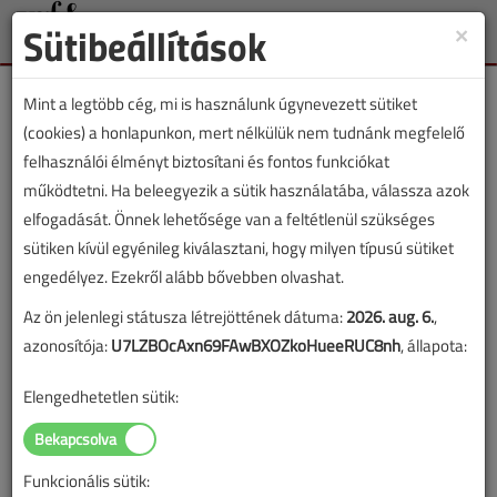
Sütibeállítások
×
Toggle
naviga
Mint a legtöbb cég, mi is használunk úgynevezett sütiket
(cookies) a honlapunkon, mert nélkülük nem tudnánk megfelelő
felhasználói élményt biztosítani és fontos funkciókat
működtetni. Ha beleegyezik a sütik használatába, válassza azok
Lapszám:
elfogadását. Önnek lehetősége van a feltétlenül szükséges
sütiken kívül egyénileg kiválasztani, hogy milyen típusú sütiket
TARTALOM
engedélyez. Ezekről alább bővebben olvashat.
Az ön jelenlegi státusza létrejöttének dátuma:
2026. aug. 6.
,
Szakmatörténet
azonosítója:
U7LZBOcAxn69FAwBXOZkoHueeRUC8nh
, állapota:
Vissza a hőskorba!
Elengedhetetlen sütik:
Kazán gázégők kezdetleges
biztosítóberendezése
Funkcionális sütik:
2024/7-8. lapszám
|
Móczár Gábor
|
1236 |