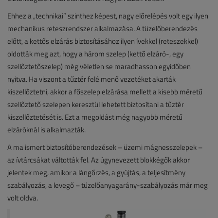
Ehhez a „technikai” szinthez képest, nagy előrelépés volt egy ilyen
mechanikus reteszrendszer alkalmazása. A tüzelőberendezés
előtt, a kettős elzárás biztosításához ilyen ívekkel (reteszekkel)
oldották meg azt, hogy a három szelep (kettő elzáró-, egy
szellőztetőszelep) még véletlen se maradhasson egyidőben
nyitva. Ha viszont a tűztér felé menő vezetéket akarták
kiszellőztetni, akkor a főszelep elzárása mellett a kisebb méretű
szellőztető szelepen keresztül lehetett biztosítani a tűztér
kiszellőztetését is. Ezt a megoldást még nagyobb méretű
elzáróknál is alkalmazták.
A ma ismert biztosítóberendezések – üzemi mágnesszelepek –
az ívtárcsákat váltották fel. Az úgynevezett blokkégők akkor
jelentek meg, amikor a lángőrzés, a gyújtás, a teljesítmény
szabályozás, a levegő – tüzelőanyagarány-szabályozás már meg
volt oldva.