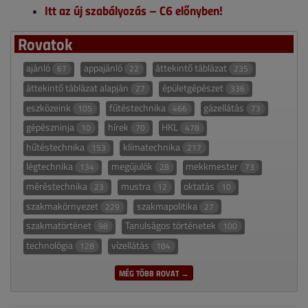
Itt az új szabályozás – C6 előnyben!
Rovatok
ajánló
appajánló
áttekintő táblázat
67
22
235
áttekintő táblázat alapján
épületgépészet
27
336
eszközeink
fűtéstechnika
gázellátás
105
466
73
gépészninja
hírek
HKL
10
70
478
hűtéstechnika
klímatechnika
153
217
légtechnika
megújulók
mekkmester
134
28
73
méréstechnika
mustra
oktatás
23
12
10
szakmakörnyezet
szakmapolitika
229
27
szakmatörténet
Tanulságos történetek
98
100
technológia
vízellátás
128
184
MÉG TÖBB ROVAT →