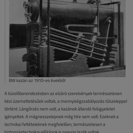
BW kazán az 1910-es évekből
A tüzelőberendezésben az elzáró szerelvények természetesen
kézi üzemeltetésűek voltak, a mennyiségszabályozás tűszeleppel
történt. Lángőrzés nem volt, a kazánok állandó felügyeletet
igényeltek. A mágnesszelepnek még híre sem volt. Ezeknek a
technikai feltételeknek megfelelően, természetesen a
biztonságtechnikai előírások is nagyon lazák voltak.