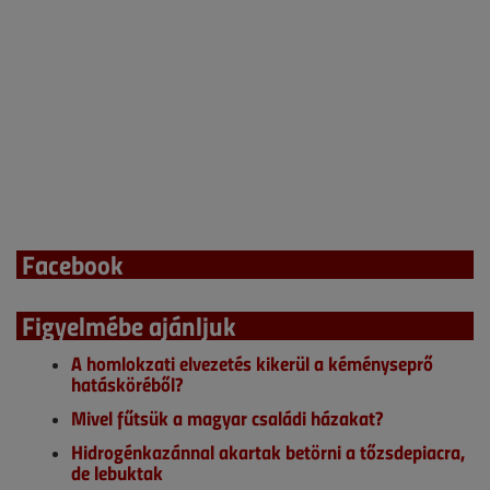
Facebook
Figyelmébe ajánljuk
A homlokzati elvezetés kikerül a kéményseprő
hatásköréből?
Mivel fűtsük a magyar családi házakat?
Hidrogénkazánnal akartak betörni a tőzsdepiacra,
de lebuktak