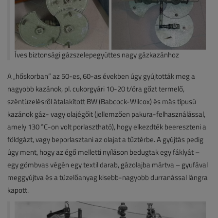
Íves biztonsági gázszelepegyüttes nagy gázkazánhoz
A „hőskorban” az 50-es, 60-as években úgy gyújtották meg a
nagyobb kazánok, pl. cukorgyári 10-20 t/óra gőzt termelő,
széntüzelésről átalakított BW (Babcock-Wilcox) és más típusú
kazánok gáz- vagy olajégőit (jellemzően pakura-felhasználással,
amely 130 °C-on volt porlasztható), hogy elkezdték beereszteni a
földgázt, vagy beporlasztani az olajat a tűztérbe. A gyújtás pedig
úgy ment, hogy az égő melletti nyíláson bedugtak egy fáklyát –
egy gömbvas végén egy textil darab, gázolajba mártva – gyufával
meggyújtva és a tüzelőanyag kisebb-nagyobb durranással lángra
kapott.