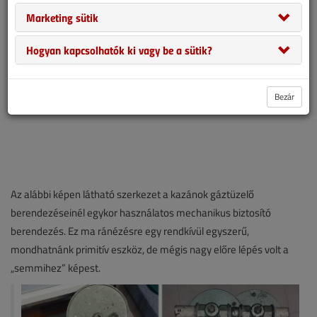
Marketing sütik
Hogyan kapcsolhatók ki vagy be a sütik?
Bezár
Az alábbi képen látható szerkezet a kazánok gáztüzelő
berendezéseinél egykor használatos mechanikus biztosító
berendezés. Ez ma ránézésre egy rendkívül egyszerű,
mondhatnánk primitív eszköz, de mégis nagy előre lépés volt a
„semmihez” képest.