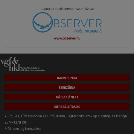
Lapunkat rendszeresen szemlézi az
www.observer.hu
IMPRESSZUM
SZERZŐINK
MÉDIAAJÁNLAT
SÜTIBEÁLLÍTÁSOK
A Víz, Gáz, Fűtéstechnika és Hűtő, Klíma, Légtechnika szaklap alapítója és kiadója
az M-12/B Kft.
© Minden jog fenntartva.