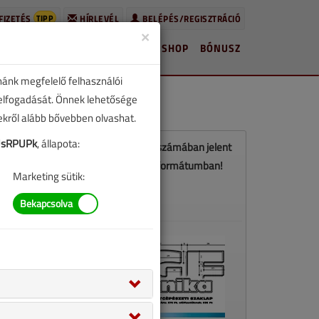
TIPP
FIZETÉS
HÍRLEVÉL
BELÉPÉS/REGISZTRÁCIÓ
×
HÍREK
LAPSZÁMOK
BLOG
SHOP
BÓNUSZ
nánk megfelelő felhasználói
 elfogadását. Önnek lehetősége
zekről alább bővebben olvashat.
UsRPUPk
, állapota:
Ez a cikk a VGF&HKL 2016. júniusi számában jelent
meg. Töltse le a lapszámot PDF formátumban!
Marketing sütik:
LETÖLTÉS