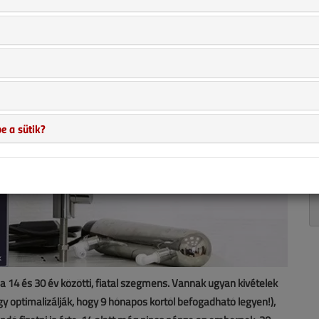
e a sütik?
 14 és 30 év közötti, fiatal szegmens. Vannak ugyan kivételek
úgy optimalizálják, hogy 9 hónapos kortól befogadható legyen!),