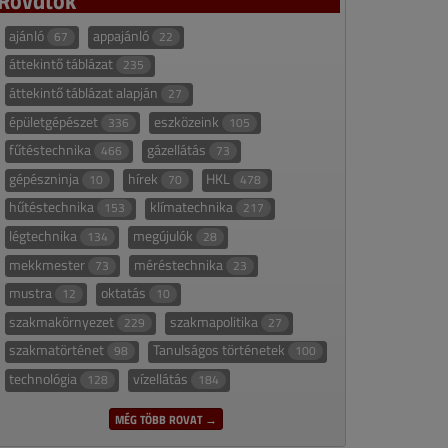
ajánló
appajánló
67
22
áttekintő táblázat
235
áttekintő táblázat alapján
27
épületgépészet
eszközeink
336
105
fűtéstechnika
gázellátás
466
73
gépészninja
hírek
HKL
10
70
478
hűtéstechnika
klímatechnika
153
217
légtechnika
megújulók
134
28
mekkmester
méréstechnika
73
23
mustra
oktatás
12
10
szakmakörnyezet
szakmapolitika
229
27
szakmatörténet
Tanulságos történetek
98
100
technológia
vízellátás
128
184
MÉG TÖBB ROVAT →