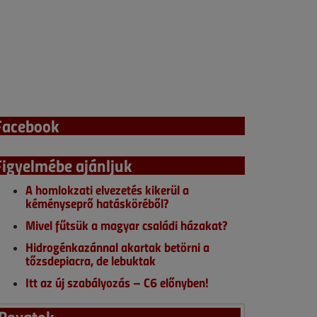
Facebook
Figyelmébe ajánljuk
A homlokzati elvezetés kikerül a
kéményseprő hatásköréből?
Mivel fűtsük a magyar családi házakat?
Hidrogénkazánnal akartak betörni a
tőzsdepiacra, de lebuktak
Itt az új szabályozás – C6 előnyben!
Rovatok