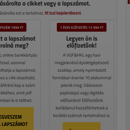
ásárolta a cikket vagy a lapszámot.
sárolta ezt a tartalmat,
itt tud bejelentkezni
.
APSZÁM 1990 FT
1 ÉVES ELŐFIZETÉS 13 990 FT
zt a lapszámot
Legyen ön is
rolná meg?
előfizetőnk!
t, online bankkártyás
A VGF&HKL egy havi
téssel, azonnal
megjelenésű épületgépészeti
lhatja a lapszámot,
szaklap, amely nyomtatott
z a cikk olvasható,
formában évente 10 alakommal
záférést kap a szám
jelenik meg. Válasszon
cikkéhez, amit pdf
papíralapú vagy digitális
ban le is tölthet.
előfizetést! Előfizetőink
korlátlanul hozzáférhetnek a
korábbi számok tartalmához is.
EGVESZEM
A LAPSZÁMOT