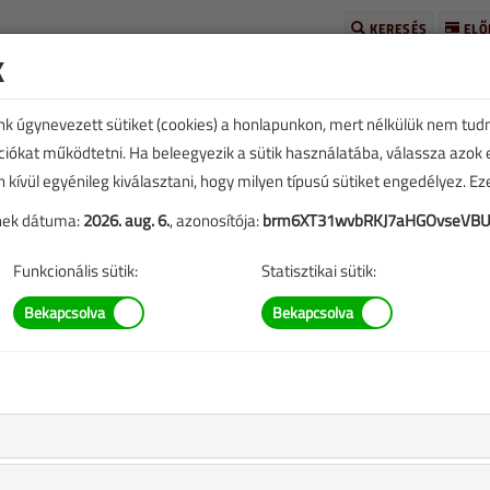
KERESÉS
ELŐ
k
unk úgynevezett sütiket (cookies) a honlapunkon, mert nélkülük nem tud
kciókat működtetni. Ha beleegyezik a sütik használatába, válassza azok
n kívül egyénileg kiválasztani, hogy milyen típusú sütiket engedélyez. E
tének dátuma:
2026. aug. 6.
, azonosítója:
brm6XT31wvbRKJ7aHGOvseVB
TARTALOM
Funkcionális sütik:
Statisztikai sütik:
letgépészetben
 |
replő információk mára aktualitásukat veszíthették, valamint a
b.).