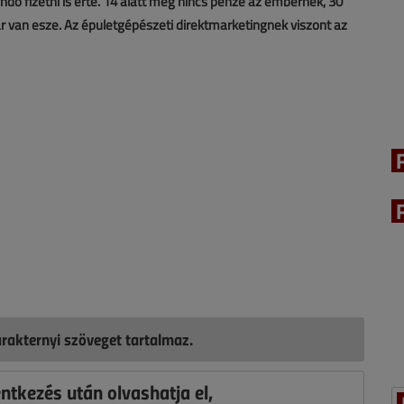
andó fizetni is érte. 14 alatt még nincs pénze az embernek, 30
már van esze. Az épületgépészeti direktmarketingnek viszont az
rakternyi szöveget tartalmaz.
entkezés után olvashatja el,