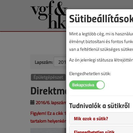
Sütibeállításo
Mint a legtöbb cég, mi is használ
élményt biztosítani és fontos fun
van a feltétlenül szükséges sütike
Az ön jelenlegi státusza létrejöt
Lapszám:
Elengedhetetlen sütik:
Épületgépészet
Direktmarketing az épü
2016/6. lapszám
|
Veresegyházi Béla
|
8573
Tudnivalók a sütikről
Figylem! Ez a cikk 10 éve frissült utoljára. A benne sze
Mik azok a sütik?
tartalom helyenként hiányos lehet (képek, táblázatok st
Elengedhetetlen sütik