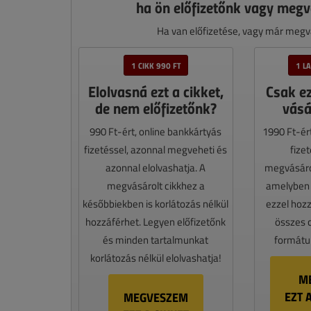
ha ön előfizetőnk vagy megv
Ha van előfizetése, vagy már megvá
1 CIKK 990 FT
1 L
Elolvasná ezt a cikket,
Csak e
de nem előfizetőnk?
vásá
990 Ft-ért, online bankkártyás
1990 Ft-ér
fizetéssel, azonnal megveheti és
fize
azonnal elolvashatja. A
megvásáro
megvásárolt cikkhez a
amelyben e
későbbiekben is korlátozás nélkül
ezzel hoz
hozzáférhet. Legyen előfizetőnk
összes 
és minden tartalmunkat
formátum
korlátozás nélkül elolvashatja!
M
EZT 
MEGVESZEM