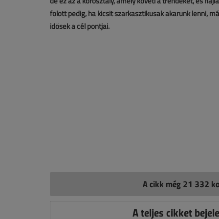
de ez az a korosztály, amely követi a trendeket, és hajl
fölött pedig, ha kicsit szarkasztikusak akarunk lenni, 
idősek a cél pontjai.
A cikk még 21 332 ka
A teljes cikket bejel