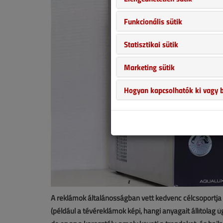
Funkcionális sütik
Statisztikai sütik
Marketing sütik
Hogyan kapcsolhatók ki vagy b
A reklámok általánosságban vett kedvenc célcsoportja a
(például a tévéreklámok képi, hangi anyagait állítólag 