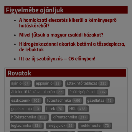
Figyelmébe ajánljuk
A homlokzati elvezetés kikerül a kéményseprő
hatásköréből?
Mivel fűtsük a magyar családi házakat?
Hidrogénkazánnal akartak betörni a tőzsdepiacra,
de lebuktak
Itt az új szabályozás – C6 előnyben!
Rovatok
ajánló
appajánló
áttekintő táblázat
67
22
235
áttekintő táblázat alapján
épületgépészet
27
336
eszközeink
fűtéstechnika
gázellátás
105
466
73
gépészninja
hírek
HKL
10
70
478
hűtéstechnika
klímatechnika
153
217
légtechnika
megújulók
mekkmester
134
28
73