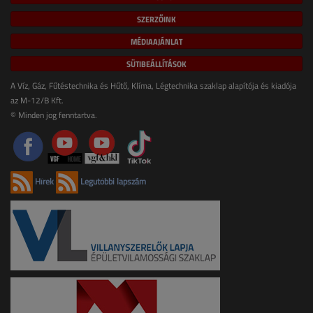
SZERZŐINK
MÉDIAAJÁNLAT
SÜTIBEÁLLÍTÁSOK
A Víz, Gáz, Fűtéstechnika és Hűtő, Klíma, Légtechnika szaklap alapítója és kiadója
az M-12/B Kft.
© Minden jog fenntartva.
Hírek
Legutóbbi lapszám