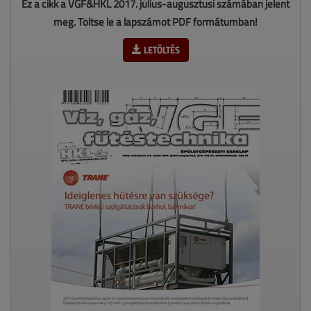
Ez a cikk a VGF&HKL 2017. július-augusztusi számában jelent
meg. Töltse le a lapszámot PDF formátumban!
LETÖLTÉS