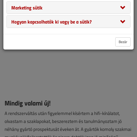
Marketing sütik
teszi.
Hogyan kapcsolhatók ki vagy be a sütik?
Bezár
Mindig valami új!
A rendszerváltás után figyelemmel kísértem a hifi-kínálatot,
olvastam a szaklapokat, beszereztem és tanulmányoztam jó
néhány gyártó prospektusát éveken át. A gyártók komoly szakmai