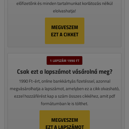
előfizetőnk és minden tartalmunkat korlátozás nélkül
elolvashatja!
MEGVESZEM
EZT A CIKKET
1 LAPSZÁM 1990 FT
Csak ezt a lapszámot vásárolná meg?
1990 Ft-ért, online bankkártyás fizetéssel, azonnal
megvásárolhatja a lapszámot, amelyben ez a cikk olvasható,
ezzel hozzáférést kap a szám összes cikkéhez, amit pdf
formátumban le is tölthet.
MEGVESZEM
EZT A LAPSZÁMOT