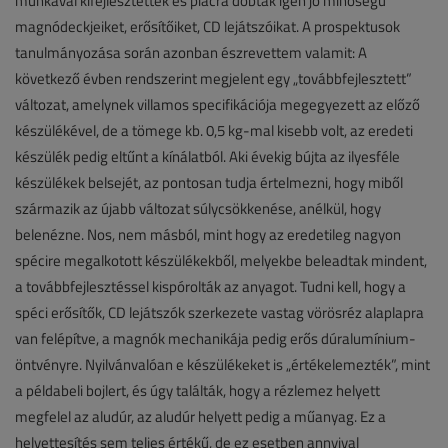
munkával kifejlesztették és piacra dobták igen jó minőségű
magnódeckjeiket, erősítőiket, CD lejátszóikat. A prospektusok
tanulmányozása során azonban észrevettem valamit: A
következő évben rendszerint megjelent egy „továbbfejlesztett”
változat, amelynek villamos specifikációja megegyezett az előző
készülékével, de a tömege kb. 0,5 kg-mal kisebb volt, az eredeti
készülék pedig eltűnt a kínálatból. Aki évekig bújta az ilyesféle
készülékek belsejét, az pontosan tudja értelmezni, hogy miből
származik az újabb változat súlycsökkenése, anélkül, hogy
belenézne. Nos, nem másból, mint hogy az eredetileg nagyon
spécire megalkotott készülékekből, melyekbe beleadtak mindent,
a továbbfejlesztéssel kispórolták az anyagot. Tudni kell, hogy a
spéci erősítők, CD lejátszók szerkezete vastag vörösréz alaplapra
van felépítve, a magnók mechanikája pedig erős dúralumínium-
öntvényre. Nyilvánvalóan e készülékeket is „értékelemezték”, mint
a példabeli bojlert, és úgy találták, hogy a rézlemez helyett
megfelel az aludúr, az aludúr helyett pedig a műanyag. Ez a
helyettesítés sem teljes értékű, de ez esetben annyival