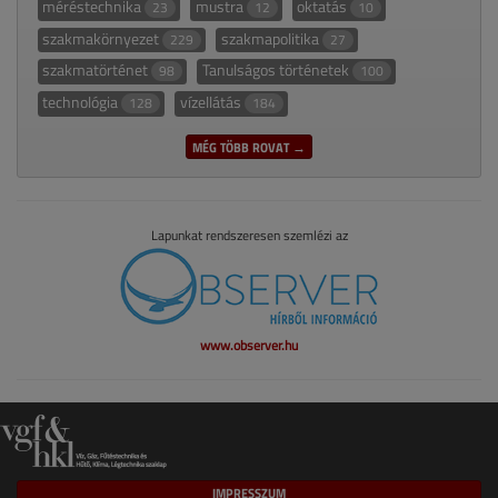
méréstechnika
mustra
oktatás
23
12
10
szakmakörnyezet
szakmapolitika
229
27
szakmatörténet
Tanulságos történetek
98
100
technológia
vízellátás
128
184
MÉG TÖBB ROVAT →
Lapunkat rendszeresen szemlézi az
www.observer.hu
IMPRESSZUM