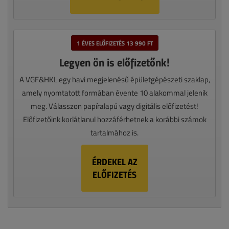
1 ÉVES ELŐFIZETÉS 13 990 FT
Legyen ön is előfizetőnk!
A VGF&HKL egy havi megjelenésű épületgépészeti szaklap,
amely nyomtatott formában évente 10 alakommal jelenik
meg. Válasszon papíralapú vagy digitális előfizetést!
Előfizetőink korlátlanul hozzáférhetnek a korábbi számok
tartalmához is.
ÉRDEKEL AZ
ELŐFIZETÉS