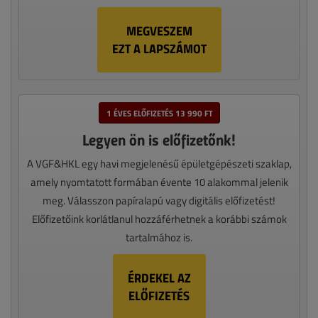
MEGVESZEM
EZT A LAPSZÁMOT
1 ÉVES ELŐFIZETÉS 13 990 FT
Legyen ön is előfizetőnk!
A VGF&HKL egy havi megjelenésű épületgépészeti szaklap,
amely nyomtatott formában évente 10 alakommal jelenik
meg. Válasszon papíralapú vagy digitális előfizetést!
Előfizetőink korlátlanul hozzáférhetnek a korábbi számok
tartalmához is.
ÉRDEKEL AZ
ELŐFIZETÉS