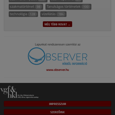
szakmatörténet
Tanulságos történetek
98
100
technológia
vízellátás
128
184
MÉG TÖBB ROVAT →
Lapunkat rendszeresen szemlézi az
www.observer.hu
IMPRESSZUM
SZERZŐINK