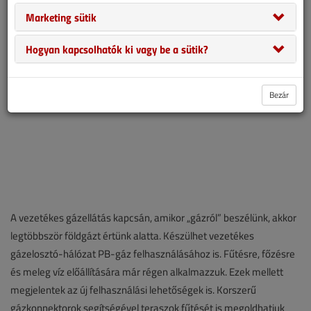
szigorú biztonságtechnikai előírások szabályozzák.
Marketing sütik
Hogyan kapcsolhatók ki vagy be a sütik?
Bezár
A vezetékes gázellátás kapcsán, amikor „gázról” beszélünk, akkor
legtöbbször földgázt értünk alatta. Készülhet vezetékes
gázelosztó-hálózat PB-gáz felhasználásához is. Fűtésre, főzésre
és meleg víz előállítására már régen alkalmazzuk. Ezek mellett
megjelentek az új felhasználási lehetőségek is. Korszerű
gázkonnektorok segítségével teraszok fűtését is megoldhatjuk