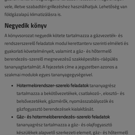
vele, illetve szabadtéri grillezéshez használhatjuk. Lehetőség van
földgázalapú klimatizálásra is.
Negyedik könyv
A könyvsorozat negyedik kötete tartalmazza a gázvezeték- és
rendszerszerelő feladatok modul kerettanterv szerinti elméleti és
gyakorlati követelményeit, valamint a gáz- és hőtermelő
berendezés-szerelő megnevezésű szakképesítés-ráépülés
tananyagtartalmát. A fejezetek címe a jegyzetben azonos a
szakmai modulok egyes tananyagegységeivel.
Hőtermelőrendszer-szerelő feladatok
tananyagrész
tartalmazza a bekötővezetékek, csatlakozó-, elosztó- és
belsővezetékek, gázmérők, nyomásszabályozók és
gázfogyasztó berendezések kialakítását.
Gáz- és hőtermelőberendezés-szerelő feladatok
tananyagrész tartalmazza a gáz- és olajfogyasztó
készülékek alapvető szerkezeti elemeit, gáz- és hőtermelő