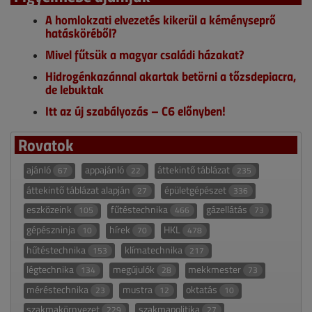
A homlokzati elvezetés kikerül a kéményseprő
hatásköréből?
Mivel fűtsük a magyar családi házakat?
Hidrogénkazánnal akartak betörni a tőzsdepiacra,
de lebuktak
Itt az új szabályozás – C6 előnyben!
Rovatok
ajánló
appajánló
áttekintő táblázat
67
22
235
áttekintő táblázat alapján
épületgépészet
27
336
eszközeink
fűtéstechnika
gázellátás
105
466
73
gépészninja
hírek
HKL
10
70
478
hűtéstechnika
klímatechnika
153
217
légtechnika
megújulók
mekkmester
134
28
73
méréstechnika
mustra
oktatás
23
12
10
szakmakörnyezet
szakmapolitika
229
27