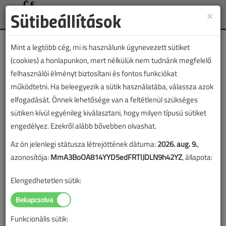
Sütibeállítások
×
Toggle
naviga
Mint a legtöbb cég, mi is használunk úgynevezett sütiket
(cookies) a honlapunkon, mert nélkülük nem tudnánk megfelelő
felhasználói élményt biztosítani és fontos funkciókat
működtetni. Ha beleegyezik a sütik használatába, válassza azok
Lapszám:
elfogadását. Önnek lehetősége van a feltétlenül szükséges
sütiken kívül egyénileg kiválasztani, hogy milyen típusú sütiket
TARTALOM
engedélyez. Ezekről alább bővebben olvashat.
Az ön jelenlegi státusza létrejöttének dátuma:
2026. aug. 9.
,
Épületgépészet
Szakoktatás
azonosítója:
MmA3BoOA814YYD5edFRTIJDLN9h42YZ
, állapota:
Gázvezetékek,
Elengedhetetlen sütik:
gázberendezések
2018/1-2. lapszám
|
Rácz László
|
12 962 |
Funkcionális sütik: