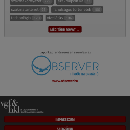
szakmakörnyezet
szakmapolitika
229
27
szakmatörténet
Tanulságos történetek
98
100
technológia
vízellátás
128
184
MÉG TÖBB ROVAT →
Lapunkat rendszeresen szemlézi az
www.observer.hu
IMPRESSZUM
SZERZŐINK