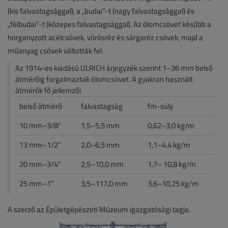
(kis falvastagsággal), a „budai”-t (nagy falvastagsággal) és
„félbudai”-t (közepes falvastagsággal). Az ólomcsövet később a
horganyzott acélcsövek, vörösréz és sárgaréz csövek, majd a
műanyag csövek váltották fel.
Az 1914-es kiadású ULRICH árjegyzék szerint 1–36 mm belső
átmérőig forgalmaztak ólomcsövet. A gyakran használt
átmérők fő jellemzői
belső átmérő
falvastagság
fm-súly
10 mm–3/8”
1,5–5,5 mm
0,62–3,0 kg/m
13 mm–1/2”
2,0–6,5 mm
1,1–4,4 kg/m
20 mm–3/4”
2,5–10,0 mm
1,7– 10,8 kg/m
25 mm–1”
3,5–117,0 mm
3,6–10,25 kg/m
A szerző az Épületgépészeti Múzeum igazgatósági tagja.