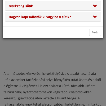
Marketing sütik
Hogyan kapcsolhatók ki vagy be a sütik?
Bezár
A természetes víznyerési helyek (folyóvizek, tavak) használata
után az ember tartózkodási helye környékén kutat ásott, és ebből
elégítette ki vízigényét. Ha ezt a vizet a kúttól távolabb kívánta
felhasználni, nyitott csatornákon vagy fából kivájt csöveken
keresztül gravitációs úton vezette a kívánt helyre. A
felhasználóhelynek tehát alacsonyabban kellett lennie, mint a kút