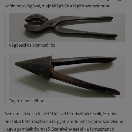
az ólomcsővágóval, majd kitágítják a tágító szerszámmal.
Vágóeszköz ólomcsőhöz
Tágító ólomcsőhöz
Az ólomcső belső felületét késsel fémtisztává teszik, és ebbe
illesztik a beforrasztandó tárgyat, ami lehet sárgaréz szerelvény
vagy egy másik ólomcső. Szerelvény esetén a forrasztandó