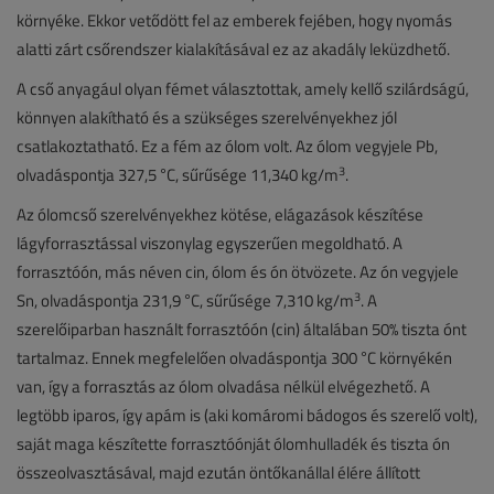
környéke. Ekkor vetődött fel az emberek fejében, hogy nyomás
alatti zárt csőrendszer kialakításával ez az akadály leküzdhető.
A cső anyagául olyan fémet választottak, amely kellő szilárdságú,
könnyen alakítható és a szükséges szerelvényekhez jól
csatlakoztatható. Ez a fém az ólom volt. Az ólom vegyjele Pb,
3
olvadáspontja 327,5 °C, sűrűsége 11,340 kg/m
.
Az ólomcső szerelvényekhez kötése, elágazások készítése
lágyforrasztással viszonylag egyszerűen megoldható. A
forrasztóón, más néven cin, ólom és ón ötvözete. Az ón vegyjele
3
Sn, olvadáspontja 231,9 °C, sűrűsége 7,310 kg/m
. A
szerelőiparban használt forrasztóón (cin) általában 50% tiszta ónt
tartalmaz. Ennek megfelelően olvadáspontja 300 °C környékén
van, így a forrasztás az ólom olvadása nélkül elvégezhető. A
legtöbb iparos, így apám is (aki komáromi bádogos és szerelő volt),
saját maga készítette forrasztóónját ólomhulladék és tiszta ón
összeolvasztásával, majd ezután öntőkanállal élére állított