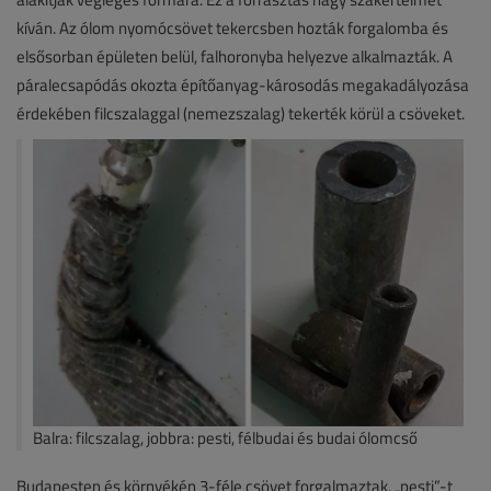
kíván. Az ólom nyomócsövet tekercsben hozták forgalomba és
elsősorban épületen belül, falhoronyba helyezve alkalmazták. A
páralecsapódás okozta építőanyag-károsodás megakadályozása
érdekében filcszalaggal (nemezszalag) tekerték körül a csöveket.
Balra: filcszalag, jobbra: pesti, félbudai és budai ólomcső
Budapesten és környékén 3-féle csövet forgalmaztak, „pesti”-t