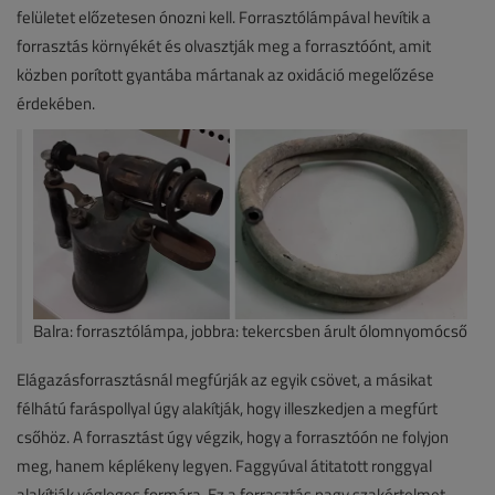
felületet előzetesen ónozni kell. Forrasztólámpával hevítik a
forrasztás környékét és olvasztják meg a forrasztóónt, amit
közben porított gyantába mártanak az oxidáció megelőzése
érdekében.
Balra: forrasztólámpa, jobbra: tekercsben árult ólomnyomócső
Elágazásforrasztásnál megfúrják az egyik csövet, a másikat
félhátú faráspollyal úgy alakítják, hogy illeszkedjen a megfúrt
csőhöz. A forrasztást úgy végzik, hogy a forrasztóón ne folyjon
meg, hanem képlékeny legyen. Faggyúval átitatott ronggyal
alakítják végleges formára. Ez a forrasztás nagy szakértelmet