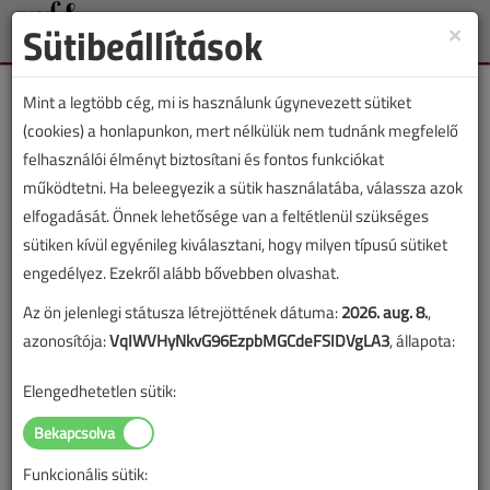
Sütibeállítások
×
Toggle
naviga
Mint a legtöbb cég, mi is használunk úgynevezett sütiket
(cookies) a honlapunkon, mert nélkülük nem tudnánk megfelelő
felhasználói élményt biztosítani és fontos funkciókat
működtetni. Ha beleegyezik a sütik használatába, válassza azok
Lapszám:
elfogadását. Önnek lehetősége van a feltétlenül szükséges
sütiken kívül egyénileg kiválasztani, hogy milyen típusú sütiket
TARTALOM
engedélyez. Ezekről alább bővebben olvashat.
Az ön jelenlegi státusza létrejöttének dátuma:
2026. aug. 8.
,
Szakmatörténet
azonosítója:
VqIWVHyNkvG96EzpbMGCdeFSIDVgLA3
, állapota:
Ólom nyomócső
Elengedhetetlen sütik:
A vízellátás kezdete
2019/10. lapszám
|
Sircz János
|
11 686 |
Funkcionális sütik: