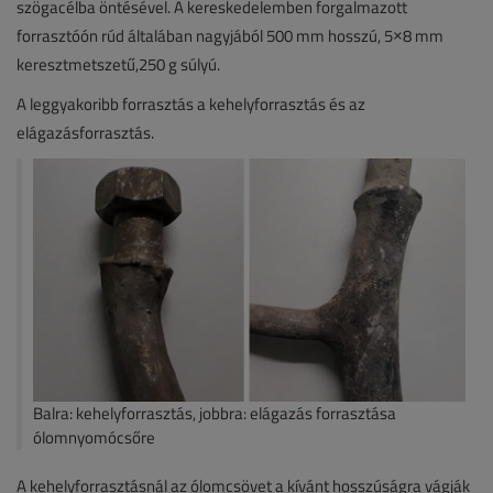
szögacélba öntésével. A kereskedelemben forgalmazott
forrasztóón rúd általában nagyjából 500 mm hosszú, 5×8 mm
keresztmetszetű,250 g súlyú.
A leggyakoribb forrasztás a kehelyforrasztás és az
elágazásforrasztás.
Balra: kehelyforrasztás, jobbra: elágazás forrasztása
ólomnyomócsőre
A kehelyforrasztásnál az ólomcsövet a kívánt hosszúságra vágják