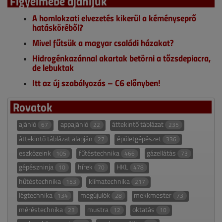
Figyelmébe ajánljuk
A homlokzati elvezetés kikerül a kéményseprő
hatásköréből?
Mivel fűtsük a magyar családi házakat?
Hidrogénkazánnal akartak betörni a tőzsdepiacra,
de lebuktak
Itt az új szabályozás – C6 előnyben!
Rovatok
ajánló
appajánló
áttekintő táblázat
67
22
235
áttekintő táblázat alapján
épületgépészet
27
336
eszközeink
fűtéstechnika
gázellátás
105
466
73
gépészninja
hírek
HKL
10
70
478
hűtéstechnika
klímatechnika
153
217
légtechnika
megújulók
mekkmester
134
28
73
méréstechnika
mustra
oktatás
23
12
10