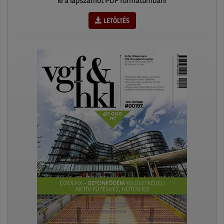
le a lapszámot PDF formátumban!
LETÖLTÉS