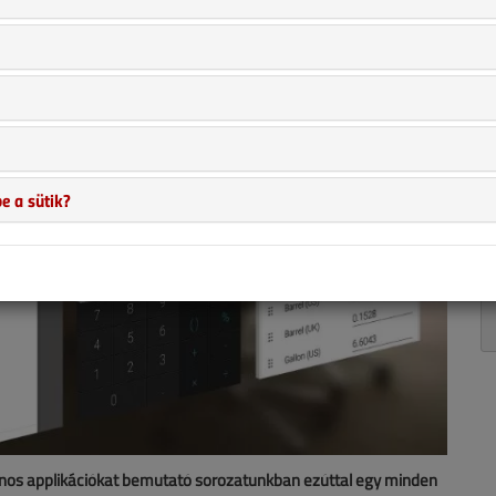
e a sütik?
nos applikációkat bemutató sorozatunkban ezúttal egy minden