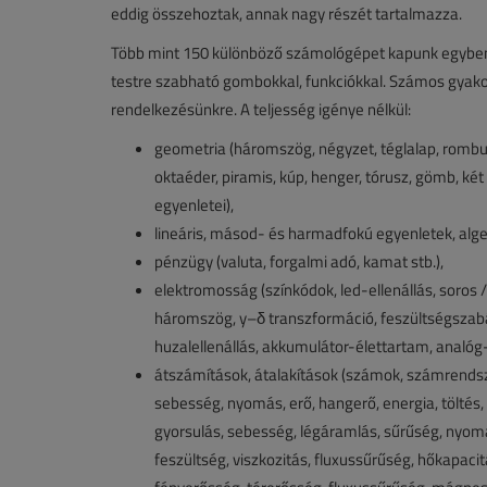
eddig összehoztak, annak nagy részét tartalmazza.
Több mint 150 különböző számológépet kapunk egyben, 
testre szabható gombokkal, funkciókkal. Számos gyakori 
rendelkezésünkre. A teljesség igénye nélkül:
geometria (háromszög, négyzet, téglalap, rombusz,
oktaéder, piramis, kúp, henger, tórusz, gömb, ké
egyenletei),
lineáris, másod- és harmadfokú egyenletek, algebr
pénzügy (valuta, forgalmi adó, kamat stb.),
elektromosság (színkódok, led-ellenállás, soros
háromszög, y–δ transzformáció, feszültségszabály
huzalellenállás, akkumulátor-élettartam, analóg-d
átszámítások, átalakítások (számok, számrendszer
sebesség, nyomás, erő, hangerő, energia, töltés, 
gyorsulás, sebesség, légáramlás, sűrűség, nyoma
feszültség, viszkozitás, fluxussűrűség, hőkapaci