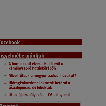
Facebook
Figyelmébe ajánljuk
A homlokzati elvezetés kikerül a
kéményseprő hatásköréből?
Mivel fűtsük a magyar családi házakat?
Hidrogénkazánnal akartak betörni a
tőzsdepiacra, de lebuktak
Itt az új szabályozás – C6 előnyben!
Rovatok