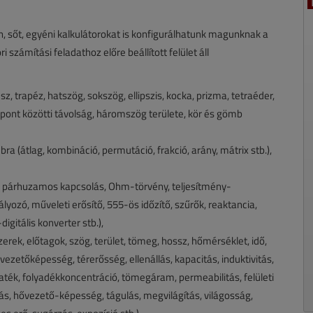
sőt, egyéni kalkulátorokat is konfigurálhatunk magunknak a
számítási feladathoz előre beállított felület áll
 trapéz, hatszög, sokszög, ellipszis, kocka, prizma, tetraéder,
t pont közötti távolság, háromszög területe, kör és gömb
a (átlag, kombináció, permutáció, frakció, arány, mátrix stb.),
 / párhuzamos kapcsolás, Ohm-törvény, teljesítmény-
ozó, műveleti erősítő, 555-ös időzítő, szűrők, reaktancia,
igitális konverter stb.),
ek, előtagok, szög, terület, tömeg, hossz, hőmérséklet, idő,
vezetőképesség, térerősség, ellenállás, kapacitás, induktivitás,
ték, folyadékkoncentráció, tömegáram, permeabilitás, felületi
tás, hővezető-képesség, tágulás, megvilágítás, világosság,