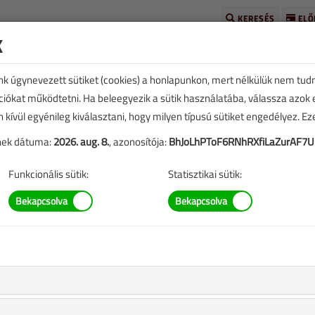
KERESÉS
ELŐ
k
unk úgynevezett sütiket (cookies) a honlapunkon, mert nélkülük nem tud
kciókat működtetni. Ha beleegyezik a sütik használatába, válassza azok
n kívül egyénileg kiválasztani, hogy milyen típusú sütiket engedélyez. E
tének dátuma:
2026. aug. 8.
, azonosítója:
BhJoLhPToF6RNhRXfiLaZurAF7
TARTALOM
Funkcionális sütik:
Statisztikai sütik:
talweight
eplő információk mára aktualitásukat veszíthették, valamint a
b.).