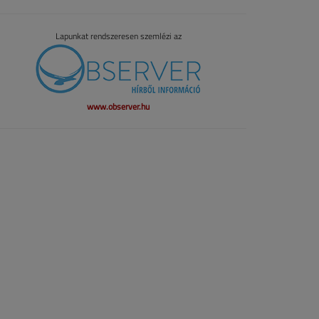
Lapunkat rendszeresen szemlézi az
www.observer.hu