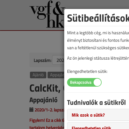
Sütibeállításo
Mint a legtöbb cég, mi is használ
élményt biztosítani és fontos fun
van a feltétlenül szükséges sütike
Az ön jelenlegi státusza létrejöt
Lapszám:
Elengedhetetlen sütik:
Ajánló
Appajánló
CalcKit, Geometryx, Me
Appajánló
Tudnivalók a sütikről
2020/1-2. lapszám
|
Papp Tibor
|
8255 |
Mik azok a sütik?
Figylem! Ez a cikk 6 éve frissült utoljára. A benne szer
tartalom helyenként hiányos lehet (képek, táblázatok st
Elengedhetetlen sütik