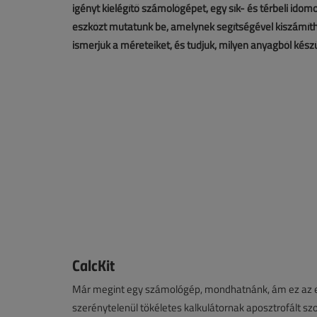
igényt kielégítő számológépet, egy sík- és térbeli ido
eszközt mutatunk be, amelynek segítségével kiszámíth
ismerjük a méreteiket, és tudjuk, milyen anyagból készü
CalcKit
Már megint egy számológép, mondhatnánk, ám ez az esz
szerénytelenül tökéletes kalkulátornak aposztrofált sz