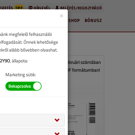
TIPP
FIZETÉS
HÍRLEVÉL
BELÉPÉS/REGISZTRÁCIÓ
×
HÍREK
LAPSZÁMOK
BLOG
SHOP
BÓNUSZ
nánk megfelelő felhasználói
 elfogadását. Önnek lehetősége
zekről alább bővebben olvashat.
U2Y9O
, állapota:
Ez a cikk a VGF&HKL 2020. január-februári számában
jelent meg. Töltse le a lapszámot PDF formátumban!
Marketing sütik:
LETÖLTÉS