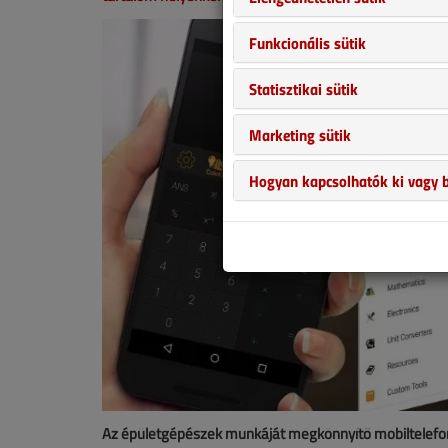
Funkcionális sütik
Statisztikai sütik
Marketing sütik
Hogyan kapcsolhatók ki vagy b
Az épületgépészek munkáját megkönnyítő mobiltelefo