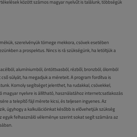
értékelések között számos magyar nyelvűt is találunk, többségük
ermékük, szerelvényük tömege mekkora, csövek esetében
ünkben a prospektus. Nincs is rá szükségünk, ha letöltjük a
célból, alumíniumból, öntöttvasból, rézből, bronzból, ólomból
cső súlyát, ha megadjuk a méreteit. A program fordítva is
unk. Komoly segítséget jelenthet, ha rudakkal, csövekkel,
ó magyar nyelvre is állítható, használatához internetcsatlakozás
re a telepítő fájl mérete kicsi, és teljesen ingyenes. Az
ik, úgyhogy a kalkulációinkat később is elővehetjük szükség
Az egyik felhasználó véleménye szerint sokat segít számára az
sában.