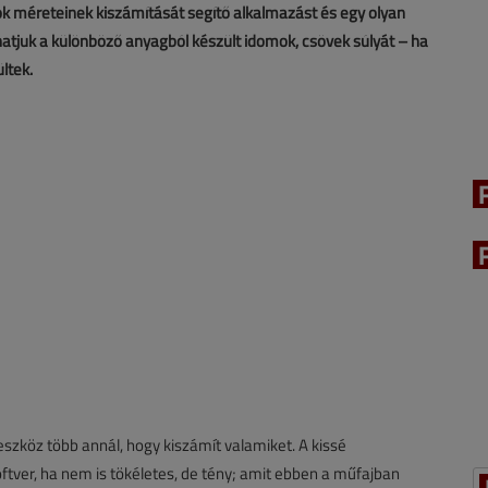
mok méreteinek kiszámítását segítő alkalmazást és egy olyan
atjuk a különböző anyagból készült idomok, csövek súlyát – ha
ltek.
köz több annál, hogy kiszámít valamiket. A kissé
oftver, ha nem is tökéletes, de tény; amit ebben a műfajban