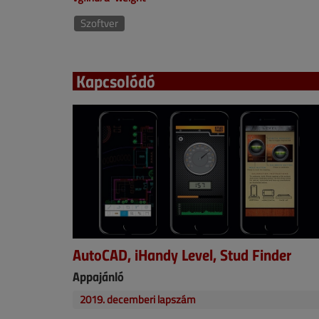
Szoftver
Kapcsolódó
AutoCAD, iHandy Level, Stud Finder
Appajánló
2019. decemberi lapszám