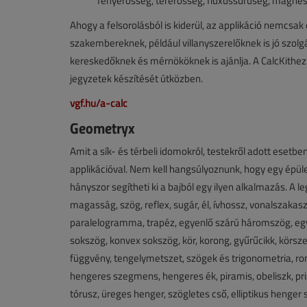
fényerősség, térerősség, fluxussűrűség, mágneses
Ahogy a felsorolásból is kiderül, az applikáció nemc
szakembereknek, például villanyszerelőknek is jó szolgá
kereskedőknek és mérnököknek is ajánlja. A CalcKithez 
jegyzetek készítését útközben.
vgf.hu/a-calc
Geometryx
Amit a sík- és térbeli idomokról, testekről adott esetbe
applikációval. Nem kell hangsúlyoznunk, hogy egy épület
hányszor segítheti ki a bajból egy ilyen alkalmazás. A le
magasság, szög, reflex, sugár, él, ívhossz, vonalszakasz
paralelogramma, trapéz, egyenlő szárú háromszög, e
sokszög, konvex sokszög, kör, korong, gyűrűcikk, körsz
függvény, tengelymetszet, szögek és trigonometria, romb
hengeres szegmens, hengeres ék, piramis, obeliszk, priz
tórusz, üreges henger, szögletes cső, elliptikus henger