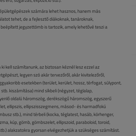
 erő, sugárzás, expozíció stb.).
sak épületgépészek számára lehet hasznos, hanem más
latot tehet, de a fejlesztő diákoknak, tanároknak,
beépített jegyzettömb is tartozik, amely lehetővé teszi a
n ki kell számítanunk, az biztosan kéznél lesz ezzel az
gépészt, legyen szó akár tervezőről, akár kivitelezőről,
ggyakoribb esetekben (terület, kerület, hossz, térfogat, súlypont,
 stb. kiszámítása) mind síkbeli (négyzet, téglalap,
gyenlő oldalú háromszög, derékszögű háromszög, egyszerű
elet, ellipszis, ellipszisszegmens, másod- és harmadfokú
usz stb.), mind térbeli (kocka, téglatest, hasáb, körhenger,
ma, kúp, gömb, gömbszelet, ellipszoid, paraboloid, toroid,
 stb.) alakzatokra gyorsan elvégezhetjük a szükséges számítást.