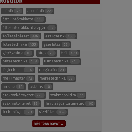
ajánló
appajánló
67
22
áttekintő táblázat
235
áttekintő táblázat alapján
27
épületgépészet
eszközeink
336
105
fűtéstechnika
gázellátás
466
73
gépészninja
hírek
HKL
10
70
478
hűtéstechnika
klímatechnika
153
217
légtechnika
megújulók
134
28
mekkmester
méréstechnika
73
23
mustra
oktatás
12
10
szakmakörnyezet
szakmapolitika
229
27
szakmatörténet
Tanulságos történetek
98
100
technológia
vízellátás
128
184
MÉG TÖBB ROVAT →