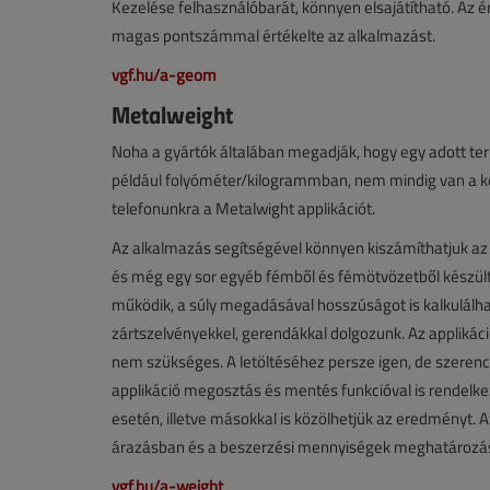
Kezelése felhasználóbarát, könnyen elsajátítható. Az 
magas pontszámmal értékelte az alkalmazást.
vgf.hu/a-geom
Metalweight
Noha a gyártók általában megadják, hogy egy adott t
például folyóméter/kilogrammban, nem mindig van a kez
telefonunkra a Metalwight applikációt.
Az alkalmazás segítségével könnyen kiszámíthatjuk az a
és még egy sor egyéb fémből és fémötvözetből készült 
működik, a súly megadásával hosszúságot is kalkulálhat
zártszelvényekkel, gerendákkal dolgozunk. Az applikáci
nem szükséges. A letöltéséhez persze igen, de szerencsé
applikáció megosztás és mentés funkcióval is rendelkez
esetén, illetve másokkal is közölhetjük az eredményt. 
árazásban és a beszerzési mennyiségek meghatározá
vgf.hu/a-weight