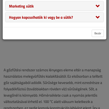
Marketing sütik
Hogyan kapcsolhatók ki vagy be a sütik?
Bezár
A gőzfűtési rendszer számos lényeges eleme eltér a manapság
használatos melegvízfűtés kialakításától. Ez elsősorban a telített
gőz sajátságaiból adódik. Sűrűsége kevesebb, mint ezredrésze a
folyadékfázisú (továbbiakban röviden víz) sűrűségének. Sőt, a
levegőnél is könnyebb. Hőmérséklete csak a nyomás jelentős
változtatásával érhető el. 100 °C alatt vákuum keletkezik a
rendszerben, ez pedig komoly konstrukciós kihívást jelent. Így a