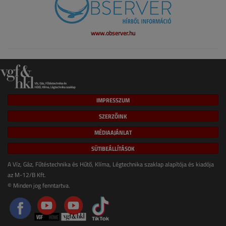
www.observer.hu
IMPRESSZUM
SZERZŐINK
MÉDIAAJÁNLAT
SÜTIBEÁLLÍTÁSOK
A Víz, Gáz, Fűtéstechnika és Hűtő, Klíma, Légtechnika szaklap alapítója és kiadója
az M-12/B Kft.
© Minden jog fenntartva.