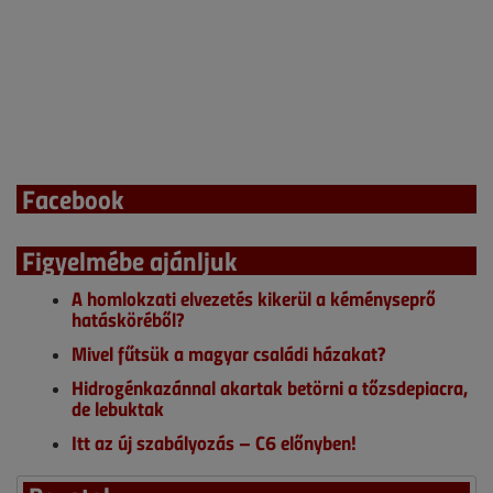
Facebook
Figyelmébe ajánljuk
A homlokzati elvezetés kikerül a kéményseprő
hatásköréből?
Mivel fűtsük a magyar családi házakat?
Hidrogénkazánnal akartak betörni a tőzsdepiacra,
de lebuktak
Itt az új szabályozás – C6 előnyben!