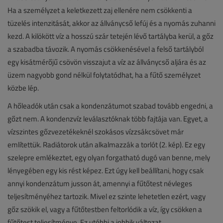
Ha a személyzet a keletkezett zaj ellenére nem csökkenti a
tüzelés intenzitását, akkor az állványcső lefúj és a nyomás zuhanni
kezd. A kilökött víz a hosszú szár tetején lévő tartályba kerül, a gőz
a szabadba távozik. A nyomás csökkenésével a felső tartályból
egy kisátmérőjű csövön visszajut a víz az állványcső aljára és az
üzem nagyobb gond nélkül folytatódhat, ha a fűtő személyzet
közbe lép.
A hőleadók után csak a kondenzátumot szabad tovább engedni, a
gőzt nem. A kondenzvíz leválasztóknak több fajtája van. Egyet, a
vízszintes gőzvezetékeknél szokásos vízzsákcsövet már
említettük. Radiátorok után alkalmazzák a torlót (2. kép). Ez egy
szelepre emlékeztet, egy olyan forgatható dugó van benne, mely
lényegében egy kis rést képez. Ezt úgy kell beállítani, hogy csak
annyi kondenzátum jusson át, amennyi a fűtőtest névleges
teljesítményéhez tartozik. Mivel ez szinte lehetetlen ezért, vagy
gőz szökik el, vagy a fűtőtestben feltorlódik a víz, így csökken a
fűtőtest teljesítménye. Ez utóbbi a jobbik változat.