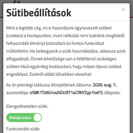
Sütibeállítások
×
Toggle
naviga
Mint a legtöbb cég, mi is használunk úgynevezett sütiket
(cookies) a honlapunkon, mert nélkülük nem tudnánk megfelelő
felhasználói élményt biztosítani és fontos funkciókat
működtetni. Ha beleegyezik a sütik használatába, válassza azok
Lapszám:
elfogadását. Önnek lehetősége van a feltétlenül szükséges
sütiken kívül egyénileg kiválasztani, hogy milyen típusú sütiket
TARTALOM
engedélyez. Ezekről alább bővebben olvashat.
Az ön jelenlegi státusza létrejöttének dátuma:
2026. aug. 7.
,
Szakmatörténet
azonosítója:
oS8K1Tz6UrvuhDU9T1aCRkYZyp1IwY3
, állapota:
A kisnyomású gőzfűtés
Elengedhetetlen sütik:
elemei I.
2020/7-8. lapszám
|
Dr. Csoknyai István
|
3057 |
Funkcionális sütik: