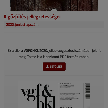
A gőzfűtés jellegzetességei
2020. júniusi lapszám
Ez a cikk a VGF&HKL 2020. július-augusztusi számában jelent
meg. Töltse le a lapszámot PDF formátumban!
LETÖLTÉS