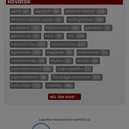
Rovatok
ajánló
appajánló
áttekintő táblázat
67
22
235
áttekintő táblázat alapján
épületgépészet
27
336
eszközeink
fűtéstechnika
gázellátás
105
466
73
gépészninja
hírek
HKL
10
70
478
hűtéstechnika
klímatechnika
153
217
légtechnika
megújulók
mekkmester
134
28
73
méréstechnika
mustra
oktatás
23
12
10
szakmakörnyezet
szakmapolitika
229
27
szakmatörténet
Tanulságos történetek
98
100
technológia
vízellátás
128
184
MÉG TÖBB ROVAT →
Lapunkat rendszeresen szemlézi az