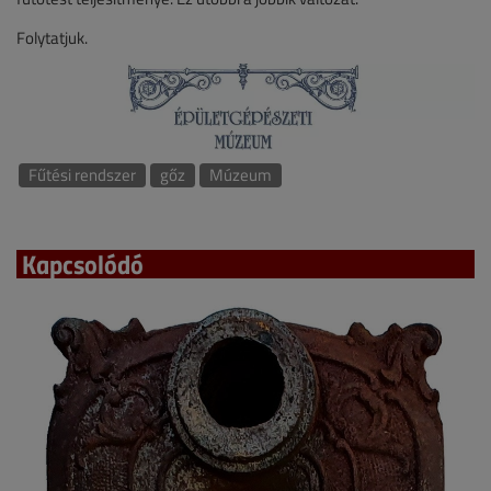
Folytatjuk.
Fűtési rendszer
gőz
Múzeum
Kapcsolódó