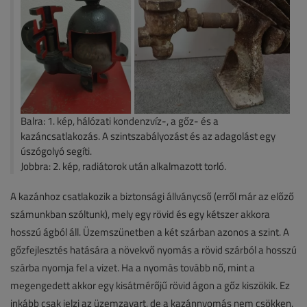
Balra: 1. kép, hálózati kondenzvíz-, a gőz- és a
kazáncsatlakozás. A szintszabályozást és az adagolást egy
úszógolyó segíti.
Jobbra: 2. kép, radiátorok után alkalmazott torló.
A kazánhoz csatlakozik a biztonsági állványcső (erről már az előző
számunkban szóltunk), mely egy rövid és egy kétszer akkora
hosszú ágból áll. Üzemszünetben a két szárban azonos a szint. A
gőzfejlesztés hatására a növekvő nyomás a rövid szárból a hosszú
szárba nyomja fel a vizet. Ha a nyomás tovább nő, mint a
megengedett akkor egy kisátmérőjű rövid ágon a gőz kiszökik. Ez
inkább csak jelzi az üzemzavart, de a kazánnyomás nem csökken.