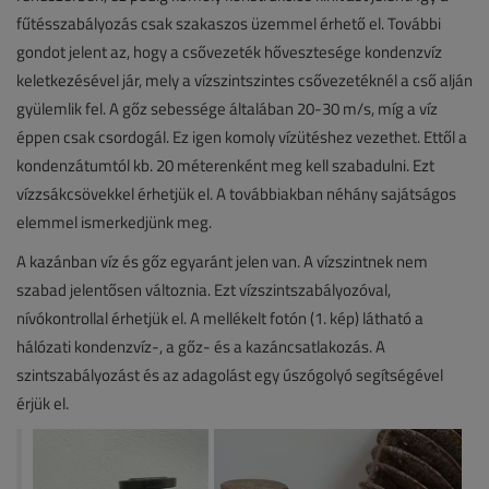
fűtésszabályozás csak szakaszos üzemmel érhető el. További
gondot jelent az, hogy a csővezeték hővesztesége kondenzvíz
keletkezésével jár, mely a vízszintszintes csővezetéknél a cső alján
gyülemlik fel. A gőz sebessége általában 20-30 m/s, míg a víz
éppen csak csordogál. Ez igen komoly vízütéshez vezethet. Ettől a
kondenzátumtól kb. 20 méterenként meg kell szabadulni. Ezt
vízzsákcsövekkel érhetjük el. A továbbiakban néhány sajátságos
elemmel ismerkedjünk meg.
A kazánban víz és gőz egyaránt jelen van. A vízszintnek nem
szabad jelentősen változnia. Ezt vízszintszabályozóval,
nívókontrollal érhetjük el. A mellékelt fotón (1. kép) látható a
hálózati kondenzvíz-, a gőz- és a kazáncsatlakozás. A
szintszabályozást és az adagolást egy úszógolyó segítségével
érjük el.