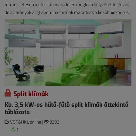
természetesen a cikk írásának idején meglévő helyzetet tükrözik,
de az arányok alighanem hasonlóak maradnak a későbbiekben is.
Split klímák
Kb. 3,5 kW-os hűtő-fűtő split klímák áttekintő
táblázata
VGF&HKL online |
8292
1