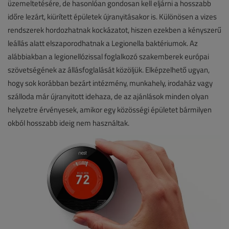
üzemeltetésére, de hasonlóan gondosan kell eljárni a hosszabb
időre lezárt, kiürített épületek újranyitásakor is. Különösen a vizes
rendszerek hordozhatnak kockázatot, hiszen ezekben a kényszerű
leállás alatt elszaporodhatnak a Legionella baktériumok. Az
alábbiakban a legionellózissal foglalkozó szakemberek európai
szövetségének az állásfoglalását közöljük. Elképzelhető ugyan,
hogy sok korábban bezárt intézmény, munkahely, irodaház vagy
szálloda már újranyitott idehaza, de az ajánlások minden olyan
helyzetre érvényesek, amikor egy közösségi épületet bármilyen
okból hosszabb ideig nem használtak.