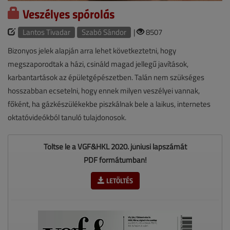
Veszélyes spórolás
Lantos Tivadar
Szabó Sándor
|
8507
Bizonyos jelek alapján arra lehet következtetni, hogy
megszaporodtak a házi, csináld magad jellegű javítások,
karbantartások az épületgépészetben. Talán nem szükséges
hosszabban ecsetelni, hogy ennek milyen veszélyei vannak,
főként, ha gázkészülékekbe piszkálnak bele a laikus, internetes
oktatóvideókból tanuló tulajdonosok.
Töltse le a VGF&HKL 2020. júniusi lapszámát
PDF formátumban!
LETÖLTÉS