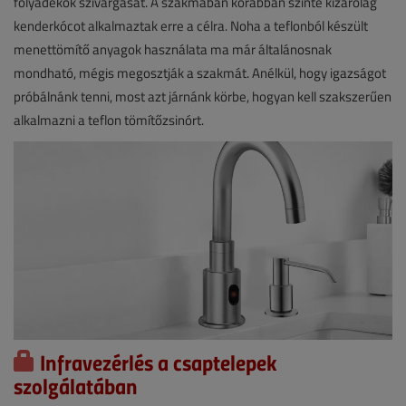
folyadékok szivárgását. A szakmában korábban szinte kizárólag
kenderkócot alkalmaztak erre a célra. Noha a teflonból készült
menettömítő anyagok használata ma már általánosnak
mondható, mégis megosztják a szakmát. Anélkül, hogy igazságot
próbálnánk tenni, most azt járnánk körbe, hogyan kell szakszerűen
alkalmazni a teflon tömítőzsinórt.
Infravezérlés a csaptelepek
szolgálatában