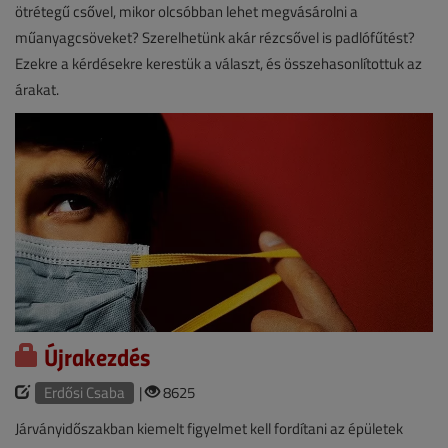
ötrétegű csővel, mikor olcsóbban lehet megvásárolni a
műanyagcsöveket? Szerelhetünk akár rézcsővel is padlófűtést?
Ezekre a kérdésekre kerestük a választ, és összehasonlítottuk az
árakat.
Újrakezdés
Erdősi Csaba
|
8625
Járványidőszakban kiemelt figyelmet kell fordítani az épületek