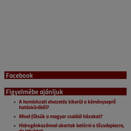
Facebook
Figyelmébe ajánljuk
A homlokzati elvezetés kikerül a kéményseprő
hatásköréből?
Mivel fűtsük a magyar családi házakat?
Hidrogénkazánnal akartak betörni a tőzsdepiacra,
de lebuktak