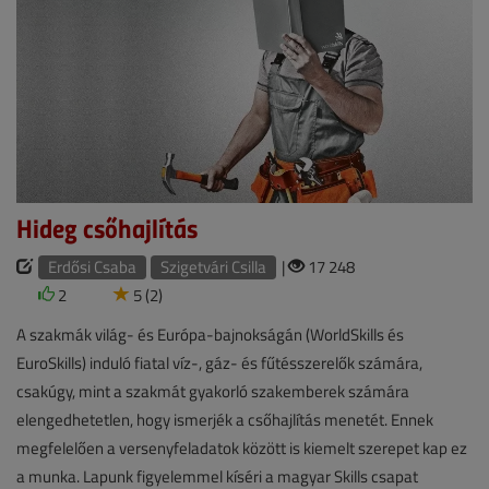
Hideg csőhajlítás
Erdősi Csaba
Szigetvári Csilla
|
17 248
2
5 (2)
A szakmák világ- és Európa-bajnokságán (WorldSkills és
EuroSkills) induló fiatal víz-, gáz- és fűtésszerelők számára,
csakúgy, mint a szakmát gyakorló szakemberek számára
elengedhetetlen, hogy ismerjék a csőhajlítás menetét. Ennek
megfelelően a versenyfeladatok között is kiemelt szerepet kap ez
a munka. Lapunk figyelemmel kíséri a magyar Skills csapat