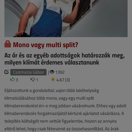
Mono vagy multi split?
Az ár és az egyéb adottságok határozzák meg,
milyen klímát érdemes választanunk
Csizmazia Gábor
|
1392
3
1
4.67 (3)
Eljátszottunk a gondolattal, vajon több lakóhelyiség
klimatizálásához több mono, vagy egy multi split
klímaberendezést éri-e meg jobban vásárolnunk. Ehhez egy adott
klímaberendezés forgalmazójától kértünk ajánlatot vásárlásra. A
telepítés költségét nem vettük figyelembe, hiszen az annyira
eltérő lehet, hogy csak félrevinné az összehasonlítást. Az árak