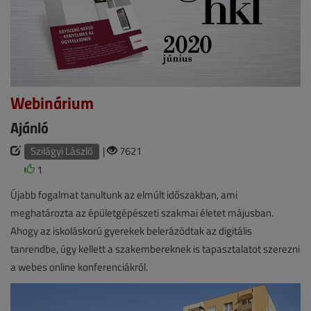
Webinárium
Ajánló
Szilágyi László
|
7621
1
Újabb fogalmat tanultunk az elmúlt időszakban, ami
meghatározta az épületgépészeti szakmai életet májusban.
Ahogy az iskoláskorú gyerekek belerázódtak az digitális
tanrendbe, úgy kellett a szakembereknek is tapasztalatot szerezni
a webes online konferenciákról.