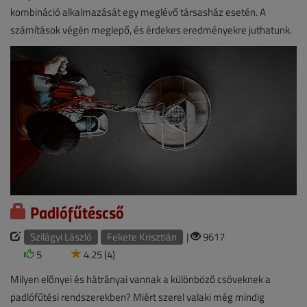
kombináció alkalmazását egy meglévő társasház esetén. A
számítások végén meglepő, és érdekes eredményekre juthatunk.
Padlófűtéscső
Szilágyi László
Fekete Krisztián
|
9617
5
4.25 (4)
Milyen előnyei és hátrányai vannak a különböző csöveknek a
padlófűtési rendszerekben? Miért szerel valaki még mindig