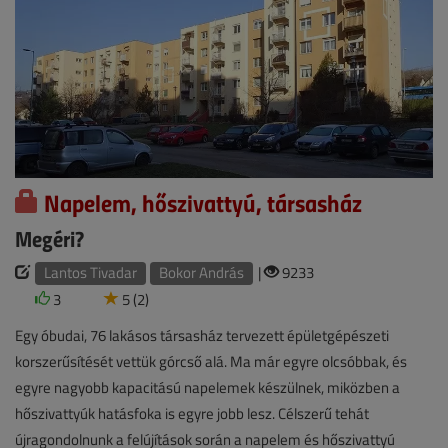
Napelem, hőszivattyú, társasház
Megéri?
Lantos Tivadar
Bokor András
|
9233
3
5 (2)
Egy óbudai, 76 lakásos társasház tervezett épületgépészeti
korszerűsítését vettük górcső alá. Ma már egyre olcsóbbak, és
egyre nagyobb kapacitású napelemek készülnek, miközben a
hőszivattyúk hatásfoka is egyre jobb lesz. Célszerű tehát
újragondolnunk a felújítások során a napelem és hőszivattyú