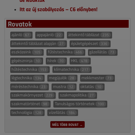
Itt az új szabályozás – C6 előnyben!
Rovatok
ajánló
appajánló
áttekintő táblázat
67
22
235
áttekintő táblázat alapján
épületgépészet
27
336
eszközeink
fűtéstechnika
gázellátás
105
466
73
gépészninja
hírek
HKL
10
70
478
hűtéstechnika
klímatechnika
153
217
légtechnika
megújulók
mekkmester
134
28
73
méréstechnika
mustra
oktatás
23
12
10
szakmakörnyezet
szakmapolitika
229
27
szakmatörténet
Tanulságos történetek
98
100
technológia
vízellátás
128
184
MÉG TÖBB ROVAT →