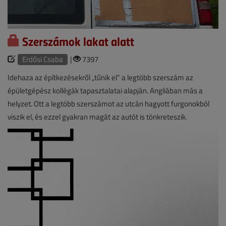
Szerszámok lakat alatt
Erdősi Csaba
|
7397
Idehaza az építkezésekről „tűnik el” a legtöbb szerszám az
épületgépész kollégák tapasztalatai alapján. Angliában más a
helyzet. Ott a legtöbb szerszámot az utcán hagyott furgonokból
viszik el, és ezzel gyakran magát az autót is tönkreteszik.