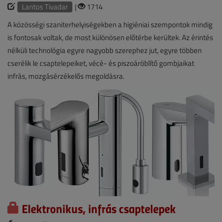
Lantos Tivadar
|
1714
A közösségi szaniterhelyiségekben a higiéniai szempontok mindig
is fontosak voltak, de most különösen előtérbe kerültek. Az érintés
nélküli technológia egyre nagyobb szerephez jut, egyre többen
cserélik le csaptelepeiket, vécé- és piszoáröblítő gombjaikat
infrás, mozgásérzékelős megoldásra.
Elektronikus, infrás csaptelepek