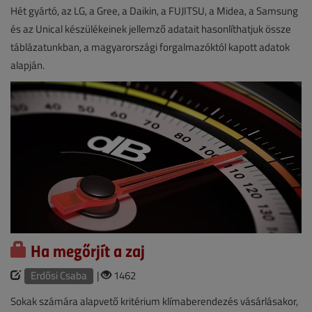
Hét gyártó, az LG, a Gree, a Daikin, a FUJITSU, a Midea, a Samsung
és az Unical készülékeinek jellemző adatait hasonlíthatjuk össze
táblázatunkban, a magyarországi forgalmazóktól kapott adatok
alapján.
Ha megőrjít a zaj
Erdősi Csaba
|
1462
Sokak számára alapvető kritérium klímaberendezés vásárlásakor,