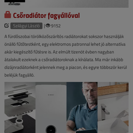
Csőradiátor fagyállóval
Szilágyi László
|
9152
A fürdőszobai törölközőszárítós radiátorokat sokszor használják
önálló fűtőtestként, egy elektromos patronnal lehet jó alternatíva
akár kiegészítő fűtésre is. Az elmúlt tizenöt évben nagyban
átalakult ezeknek a csőradiátoroknak a kínálata. Ma már inkább
dizájnradiátorként jelennek meg a piacon, és egyre többször kerül
beléjük fagyálló.