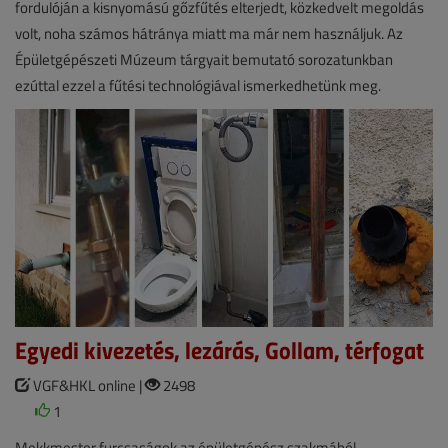
fordulóján a kisnyomású gőzfűtés elterjedt, közkedvelt megoldás
volt, noha számos hátránya miatt ma már nem használjuk. Az
Épületgépészeti Múzeum tárgyait bemutató sorozatunkban
ezúttal ezzel a fűtési technológiával ismerkedhetünk meg.
Egyedi kivezetés, lezárás, Gollam, térfogat
VGF&HKL online |
2498
1
Mekkmester furcsaságok az épületgépész szakmából.