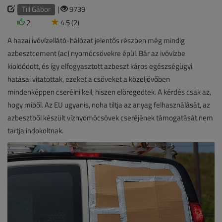
Till Gábor
|
9739
2
4.5 (2)
A hazai ivóvízellátó-hálózat jelentős részben még mindig
azbesztcement (ac) nyomócsövekre épül. Bár az ivóvízbe
kioldódott, és így elfogyasztott azbeszt káros egészségügyi
hatásai vitatottak, ezeket a csöveket a közeljövőben
mindenképpen cserélni kell, hiszen elöregedtek. A kérdés csak az,
hogy miből. Az EU ugyanis, noha tiltja az anyag felhasználását, az
azbesztből készült víznyomócsövek cseréjének támogatását nem
tartja indokoltnak.