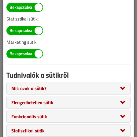
= A lapszám szakcikkeinek teljes tartalma csak előfizetőink vagy
vásárlóink számára érhető el.
Statisztikai sütik:
Ha van előfizetése, vagy már megvásárolta ezt a tartalmat,
itt tud
bejelentkezni
.
Marketing sütik:
1 LAPSZÁM 1990 FT
Csak ezt a lapszámot vásárolná meg?
1990 Ft-ért, online bankkártyás fizetéssel, azonnal
Tudnivalók a sütikről
megvásárolhatja a lapszámot, ezzel hozzáférést kap a szám
összes cikkéhez, amit pdf formátumban le is tölthet.
Mik azok a sütik?
Elengedhetetlen sütik
MEGVESZEM
EZT A LAPSZÁMOT
Funkcionális sütik
Statisztikai sütik