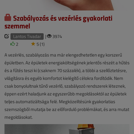
Szabályozás és vezérlés gyakorlati
szemmel
Lantos Tivadar
|
3974
2
5 (1)
A vezérlés, szabályozás ma már elengedhetetlen egy korszerű
épületben. Az épületek energiaköltségének jelentős részét a hűtés
és a fűtés teszi ki (csaknem 70 százalék), a többi a szellőztetésre,
világításra és egyéb komfortot kielégítő célokra fordítódik. Nem
csak bonyolultnak tűnő vezérlő, szabályozó rendszerek léteznek,
éppen ezért haladjunk az egyszerűbb megoldásoktól az épületek
teljes automatizáltsága felé. Megközelítésünk gyakorlatias
szemszögből mutatja be az előforduló problémákat, és arra mutat
megoldásokat.