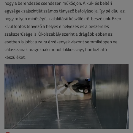
hogy a berendezés csendesen működjön. A kül- és beltéri
egységek zajszintjét számos tényező befolyásolja, így például az,
hogy milyen minőségű, kialakítású készülékről beszélünk. Ezen
kívül fontos tényező a helyes elhelyezés és a beszerelés
szakszerűsége is. Ökölszabály szerint a drágább ebben az
esetben is jobb; a zajra érzékenyek viszont semmiképpen ne
válasszanak maguknak monoblokkos vagy hordozható
készüléket.