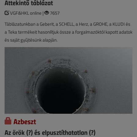
Áttekintő táblázat
VGF&HKL online |
7657
Táblázatunkban a Geberit, a SCHELL, a Herz, a GROHE, a KLUDI és
a Teka termékeit hasonlítjuk össze a forgalmazóktól kapott adatok
és saját gyűjtésünk alapján.
Azbeszt
Az örök (?) és elpusztíthatatlan (?)