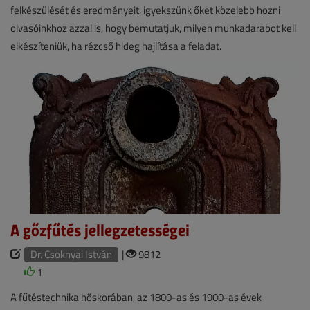
felkészülését és eredményeit, igyekszünk őket közelebb hozni
olvasóinkhoz azzal is, hogy bemutatjuk, milyen munkadarabot kell
elkészíteniük, ha rézcső hideg hajlítása a feladat.
A gőzfűtés jellegzetességei
Dr. Csoknyai István
|
9812
1
A fűtéstechnika hőskorában, az 1800-as és 1900-as évek