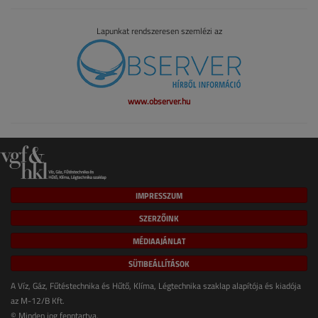
Lapunkat rendszeresen szemlézi az
www.observer.hu
IMPRESSZUM
SZERZŐINK
MÉDIAAJÁNLAT
SÜTIBEÁLLÍTÁSOK
A Víz, Gáz, Fűtéstechnika és Hűtő, Klíma, Légtechnika szaklap alapítója és kiadója
az M-12/B Kft.
© Minden jog fenntartva.