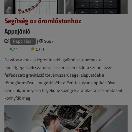
Segítség az áramlástanhoz
Appajánló
Papp Tibor
|
9587
1
5 (1)
Newton almája a legfontosabb gyümölcs lehetne az
épületgépészek számára, hiszen az anekdota szerint ezzel
felfedezett gravitáció törvényszerűségei alapvetőek a
tömegáramlások megértéséhez. Ezúttal olyan applikációkat
ajánlunk, amelyek a folyékony közegek áramlástani számításait
könnyítik meg.