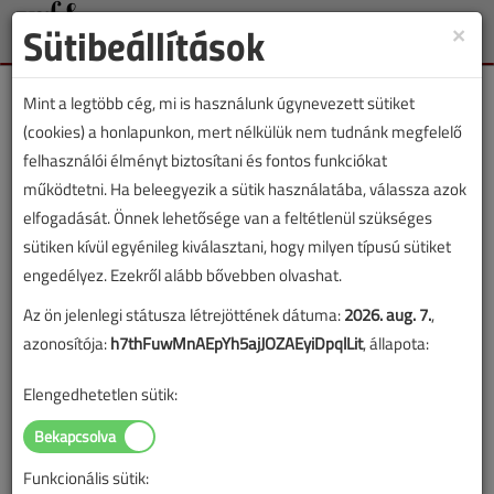
Sütibeállítások
×
Toggle
naviga
Mint a legtöbb cég, mi is használunk úgynevezett sütiket
(cookies) a honlapunkon, mert nélkülük nem tudnánk megfelelő
felhasználói élményt biztosítani és fontos funkciókat
működtetni. Ha beleegyezik a sütik használatába, válassza azok
Lapszám:
elfogadását. Önnek lehetősége van a feltétlenül szükséges
sütiken kívül egyénileg kiválasztani, hogy milyen típusú sütiket
ÉVES BONTÁS
engedélyez. Ezekről alább bővebben olvashat.
Az ön jelenlegi státusza létrejöttének dátuma:
2026. aug. 7.
,
A megjelenések éves ütemezése a
Médiaajánlat
oldalon
azonosítója:
h7thFuwMnAEpYh5ajJOZAEyiDpqlLit
, állapota:
található.
Elengedhetetlen sütik:
VGF&HKL szaklap 2020.
június
Funkcionális sütik: