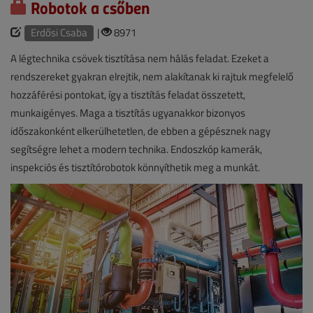
Robotok a csőben
Erdősi Csaba
|
8971
A légtechnika csövek tisztítása nem hálás feladat. Ezeket a
rendszereket gyakran elrejtik, nem alakítanak ki rajtuk megfelelő
hozzáférési pontokat, így a tisztítás feladat összetett,
munkaigényes. Maga a tisztítás ugyanakkor bizonyos
időszakonként elkerülhetetlen, de ebben a gépésznek nagy
segítségre lehet a modern technika. Endoszkóp kamerák,
inspekciós és tisztítórobotok könnyíthetik meg a munkát.