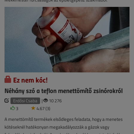
Ez nem kóc!
Néhány szó a teflon menettömítő zsinórokról
Erdősi Csaba
|
10 276
3
4.67 (3)
A menettömítő termékek elsődleges feladata, hogy a menetes
kötéseknél hatékonyan megakadályozzák a gázok vagy