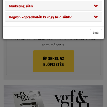
1 ÉVES ELŐFIZETÉS 13 990 FT
Marketing sütik
Legyen ön is előfizetőnk!
Hogyan kapcsolhatók ki vagy be a sütik?
A VGF&HKL egy havi megjelenésű épületgépészeti szaklap,
amely nyomtatott formában évente 10 alakommal jelenik
meg. Válasszon papíralapú vagy digitális előfizetést!
Bezár
Előfizetőink korlátlanul hozzáférhetnek a korábbi számok
tartalmához is.
ÉRDEKEL AZ
ELŐFIZETÉS