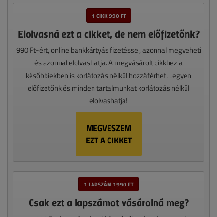
1 CIKK 990 FT
Elolvasná ezt a cikket, de nem előfizetőnk?
990 Ft-ért, online bankkártyás fizetéssel, azonnal megveheti
és azonnal elolvashatja. A megvásárolt cikkhez a
későbbiekben is korlátozás nélkül hozzáférhet. Legyen
előfizetőnk és minden tartalmunkat korlátozás nélkül
elolvashatja!
MEGVESZEM
EZT A CIKKET
1 LAPSZÁM 1990 FT
Csak ezt a lapszámot vásárolná meg?