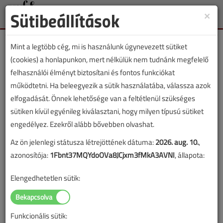
Sütibeállítások
×
Toggle
naviga
Mint a legtöbb cég, mi is használunk úgynevezett sütiket
(cookies) a honlapunkon, mert nélkülük nem tudnánk megfelelő
felhasználói élményt biztosítani és fontos funkciókat
működtetni. Ha beleegyezik a sütik használatába, válassza azok
Lapszám:
elfogadását. Önnek lehetősége van a feltétlenül szükséges
sütiken kívül egyénileg kiválasztani, hogy milyen típusú sütiket
TARTALOM
engedélyez. Ezekről alább bővebben olvashat.
Az ön jelenlegi státusza létrejöttének dátuma:
2026. aug. 10.
,
Fűtéstechnika
azonosítója:
1Fbnt37MQYdoOVa8JCjxm3fMkA3AVNI
, állapota:
Indul a karbantartás
Elengedhetetlen sütik:
2020/11. lapszám
|
Lantos Tivadar
|
8914 |
Funkcionális sütik:
Figylem! Ez a cikk 6 éve frissült utoljára. A benne szereplő