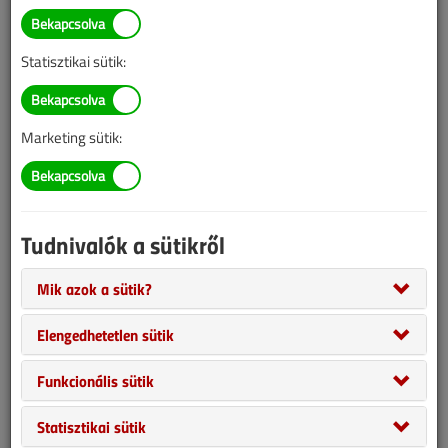
információk mára aktualitásukat veszíthették, valamint a tartalom
helyenként hiányos lehet (képek, táblázatok stb.).
Statisztikai sütik:
Marketing sütik:
Tudnivalók a sütikről
Mik azok a sütik?
Az idei gázkészülék-karbantartási időszak már megkezdődött, és
Elengedhetetlen sütik
november első feléig is kitarthat. A konvektortulajdonosok ugyanis
az utolsó pillanatig kivárnak, csak tartósan nulla fok alatti külső
Funkcionális sütik
hőmérséklet esetén indítják be készülékeiket. Nemcsak a
gázkazánok igényelnek törődést, odafigyelést, hanem a többi
Statisztikai sütik
gázkészülék is.