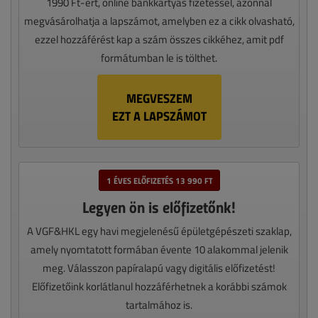
1990 Ft-ért, online bankkártyás fizetéssel, azonnal
megvásárolhatja a lapszámot, amelyben ez a cikk olvasható,
ezzel hozzáférést kap a szám összes cikkéhez, amit pdf
formátumban le is tölthet.
MEGVESZEM
EZT A LAPSZÁMOT
1 ÉVES ELŐFIZETÉS 13 990 FT
Legyen ön is előfizetőnk!
A VGF&HKL egy havi megjelenésű épületgépészeti szaklap,
amely nyomtatott formában évente 10 alakommal jelenik
meg. Válasszon papíralapú vagy digitális előfizetést!
Előfizetőink korlátlanul hozzáférhetnek a korábbi számok
tartalmához is.