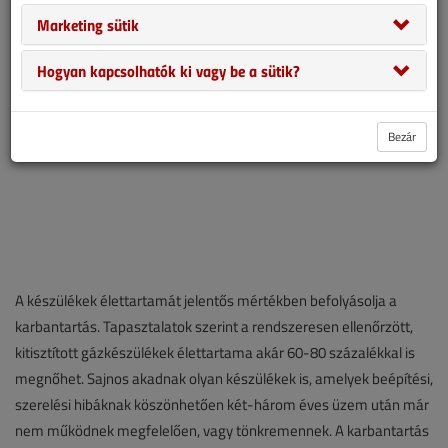
Marketing sütik
Hogyan kapcsolhatók ki vagy be a sütik?
Bezár
A készülékek élettartamát jelentős mértékben befolyásolja a
karbantartás. Tapasztalatok szerint a rendszeresen ellenőrzött,
kitisztított gázkészülékek élettartama akár 60-80 százalékkal is
megnőhet. Sajnos akadnak olyan készülékek is, amelyek beépítési,
szerelési hibáknak köszönhetően két-három éves üzem után már
nem működnek megfelelően, vagy tönkremennek. A karbantartás