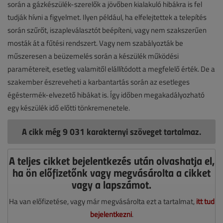
során a gázkészülék-szerelők a jövőben kialakuló hibákra is fel
tudják hívni a figyelmet. Ilyen például, ha elfelejtettek a telepítés
során szűrőt, iszapleválasztót beépíteni, vagy nem szakszerűen
mosták át a fűtési rendszert. Vagy nem szabályozták be
műszeresen a beüzemelés során a készülék működési
paramétereit, esetleg valamitől elállítódott a megfelelő érték. De a
szakember észreveheti a karbantartás során az esetleges
égéstermék-elvezető hibákat is. Így időben megakadályozható
egy készülék idő előtti tönkremenetele.
A cikk még 9 031 karakternyi szöveget tartalmaz.
A teljes cikket bejelentkezés után olvashatja el,
ha ön előfizetőnk vagy megvásárolta a cikket
vagy a lapszámot.
Ha van előfizetése, vagy már megvásárolta ezt a tartalmat,
itt tud
bejelentkezni
.