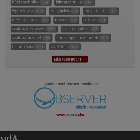
hűtéstechnika
klímatechnika
153
217
légtechnika
megújulók
mekkmester
134
28
73
méréstechnika
mustra
oktatás
23
12
10
szakmakörnyezet
szakmapolitika
229
27
szakmatörténet
Tanulságos történetek
98
100
technológia
vízellátás
128
184
MÉG TÖBB ROVAT →
Lapunkat rendszeresen szemlézi az
www.observer.hu