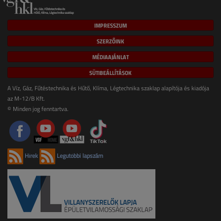
IMPRESSZUM
SZERZŐINK
MÉDIAAJÁNLAT
SÜTIBEÁLLÍTÁSOK
A Víz, Gáz, Fűtéstechnika és Hűtő, Klíma, Légtechnika szaklap alapítója és kiadója
az M-12/B Kft.
© Minden jog fenntartva.
Hírek
Legutóbbi lapszám