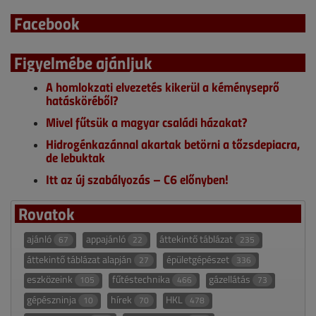
Facebook
Figyelmébe ajánljuk
A homlokzati elvezetés kikerül a kéményseprő
hatásköréből?
Mivel fűtsük a magyar családi házakat?
Hidrogénkazánnal akartak betörni a tőzsdepiacra,
de lebuktak
Itt az új szabályozás – C6 előnyben!
Rovatok
ajánló
appajánló
áttekintő táblázat
67
22
235
áttekintő táblázat alapján
épületgépészet
27
336
eszközeink
fűtéstechnika
gázellátás
105
466
73
gépészninja
hírek
HKL
10
70
478