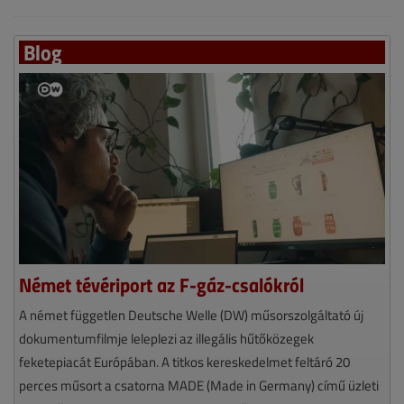
Blog
Német tévériport az F-gáz-csalókról
A német független Deutsche Welle (DW) műsorszolgáltató új
dokumentumfilmje leleplezi az illegális hűtőközegek
feketepiacát Európában. A titkos kereskedelmet feltáró 20
perces műsort a csatorna MADE (Made in Germany) című üzleti