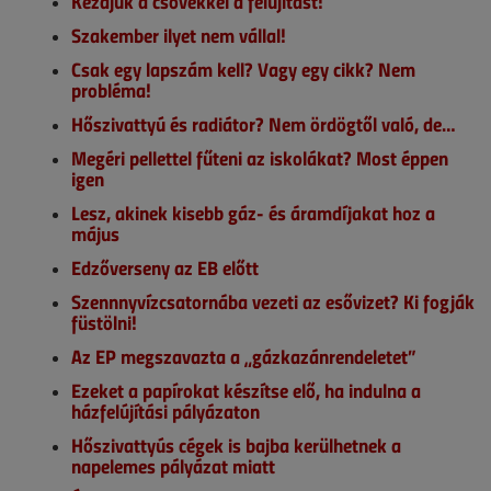
Kezdjük a csövekkel a felújítást!
Szakember ilyet nem vállal!
Csak egy lapszám kell? Vagy egy cikk? Nem
probléma!
Hőszivattyú és radiátor? Nem ördögtől való, de…
Megéri pellettel fűteni az iskolákat? Most éppen
igen
Lesz, akinek kisebb gáz- és áramdíjakat hoz a
május
Edzőverseny az EB előtt
Szennnyvízcsatornába vezeti az esővizet? Ki fogják
füstölni!
Az EP megszavazta a „gázkazánrendeletet”
Ezeket a papírokat készítse elő, ha indulna a
házfelújítási pályázaton
Hőszivattyús cégek is bajba kerülhetnek a
napelemes pályázat miatt