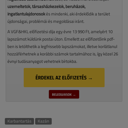
üzemeltetők, társasházkezelők, beruházók,
ingatlantulajdonosok
és mindenki, aki érdeklődik a terület
újdonságai, problémái és megoldásai iránt.
A VGF&HKL előfizetési díja egy évre 13 990 Ft, amelyért 10
lapszámot küldünk postai úton. Emellett az előfizetőink pdf-
ben is letölthetik a legfrissebb lapszámokat, illetve korlátlanul
hozzáférhetnek a korábbi számok tartalmához is, így közel 26
évnyi tudásanyagot vehetnek bírtokba.
ÉRDEKEL AZ ELŐFIZETÉS →
BELEOLVASOK →
Karbantartás
Kazán