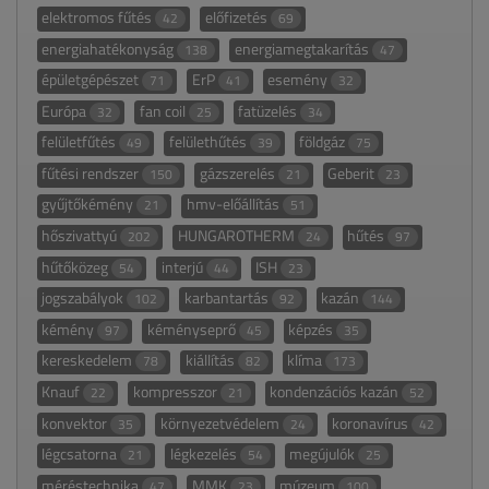
elektromos fűtés
előfizetés
42
69
energiahatékonyság
energiamegtakarítás
138
47
épületgépészet
ErP
esemény
71
41
32
Európa
fan coil
fatüzelés
32
25
34
felületfűtés
felülethűtés
földgáz
49
39
75
fűtési rendszer
gázszerelés
Geberit
150
21
23
gyűjtőkémény
hmv-előállítás
21
51
hőszivattyú
HUNGAROTHERM
hűtés
202
24
97
hűtőközeg
interjú
ISH
54
44
23
jogszabályok
karbantartás
kazán
102
92
144
kémény
kéményseprő
képzés
97
45
35
kereskedelem
kiállítás
klíma
78
82
173
Knauf
kompresszor
kondenzációs kazán
22
21
52
konvektor
környezetvédelem
koronavírus
35
24
42
légcsatorna
légkezelés
megújulók
21
54
25
méréstechnika
MMK
múzeum
47
23
100