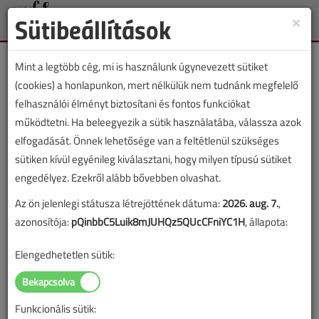
Sütibeállítások
×
Toggle
naviga
Mint a legtöbb cég, mi is használunk úgynevezett sütiket
(cookies) a honlapunkon, mert nélkülük nem tudnánk megfelelő
felhasználói élményt biztosítani és fontos funkciókat
működtetni. Ha beleegyezik a sütik használatába, válassza azok
Nem csak a gázkazánt kell
elfogadását. Önnek lehetősége van a feltétlenül szükséges
karbantartani
sütiken kívül egyénileg kiválasztani, hogy milyen típusú sütiket
engedélyez. Ezekről alább bővebben olvashat.
2020. szeptember 23. |
VGF&HKL online |
7107 |
Az ön jelenlegi státusza létrejöttének dátuma:
2026. aug. 7.
,
azonosítója:
pQinbbC5Luik8mJUHQz5QUcCFniYC1H
, állapota:
Az alábbi tartalom archív, 6 éve frissült utoljára. A cikkben szereplő
Elengedhetetlen sütik:
információk mára aktualitásukat veszíthették, valamint a tartalom
helyenként hiányos lehet (képek, táblázatok stb.).
Funkcionális sütik: