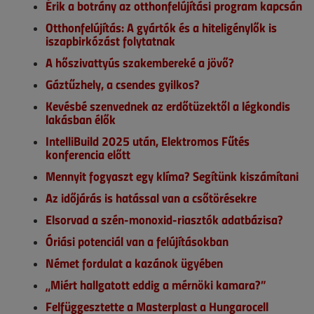
Érik a botrány az otthonfelújítási program kapcsán
Otthonfelújítás: A gyártók és a hiteligénylők is
iszapbirkózást folytatnak
A hőszivattyús szakembereké a jövő?
Gáztűzhely, a csendes gyilkos?
Kevésbé szenvednek az erdőtüzektől a légkondis
lakásban élők
IntelliBuild 2025 után, Elektromos Fűtés
konferencia előtt
Mennyit fogyaszt egy klíma? Segítünk kiszámítani
Az időjárás is hatással van a csőtörésekre
Elsorvad a szén-monoxid-riasztók adatbázisa?
Óriási potenciál van a felújításokban
Német fordulat a kazánok ügyében
„Miért hallgatott eddig a mérnöki kamara?”
Felfüggesztette a Masterplast a Hungarocell