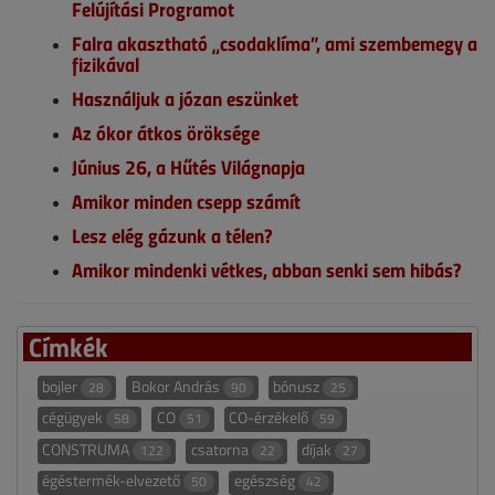
Felújítási Programot
Falra akasztható „csodaklíma”, ami szembemegy a
fizikával
Használjuk a józan eszünket
Az ókor átkos öröksége
Június 26, a Hűtés Világnapja
Amikor minden csepp számít
Lesz elég gázunk a télen?
Amikor mindenki vétkes, abban senki sem hibás?
Címkék
bojler
Bokor András
bónusz
28
90
25
cégügyek
CO
CO-érzékelő
58
51
59
CONSTRUMA
csatorna
díjak
122
22
27
égéstermék-elvezető
egészség
50
42