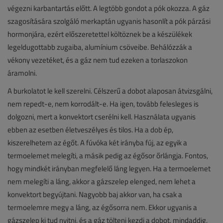
végezni karbantartás előtt. A legtöbb gondot a pók okozza. A gáz
szagosítására szolgáló merkaptán ugyanis hasonlít a pók párzási
hormonjára, ezért előszeretettel költöznek be a készülékek
legeldugottabb zugaiba, alumínium csöveibe. Behálózzák a
vékony vezetéket, és a gáz nem tud ezeken a torlaszokon
áramolni.
A burkolatot le kell szerelni. Célszerű a dobot alaposan átvizsgálni,
nem repedt-e, nem korrodált-e. Ha igen, tovább felesleges is
dolgozni, mert a konvektort cserélni kell. Használata ugyanis
ebben az esetben életveszélyes és tilos. Ha a dob ép,
kiszerelhetem az égőt. A fúvóka két irányba fúj, az egyik a
termoelemet melegíti, a másik pedig az égősor őrlángja. Fontos,
hogy mindkét irányban megfelelő láng legyen. Ha a termoelemet
nem melegíti a láng, akkor a gázszelep elenged, nem lehet a
konvektort begyújtani. Nagyobb baj akkor van, ha csak a
termoelemre megy a láng, az égősorra nem. Ekkor ugyanis a
gázszelep ki tud nyitni, és a gáz tölteni kezdi a dobot, mindaddig,