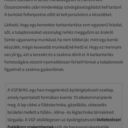
Összeszerelés után mindenképp szivárgásvizsgálatot kell tartani!
A burkolat felhelyezése előtt át kell porszívózni a készüléket.
Látható, hogy egy konvektor karbantartása sem egyszerű feladat,
sőt, a tulajdonosokat viszonylag nehéz meggyőzni az árakról.
Szinte ugyanannyi munkával, ha nem többel jár, mint egy kombi
készülék, mégis kevesebb munkadíj kérhető el. Hogy ez mennyire
van jól így, azt a kereslet és a szakma dönti el. A karbantartás
fontosságára viszont nyomatékosan fel kell hívniuk a tulajdonosok
figyelmét a szakma gyakorlóinak.
A VGF&HKL egy havi megjelenésű épületgépészeti szaklap,
amely nyomtatott formában évente 10 alkalommal jelenik
meg. A lap cikkei a fűtéstechnika, gázellátás, vízkezelés
területei mellett a hűtés-, klíma- és légtechnika témaköreit
tárgyalja. A VGF elsődlegesen az épületgépészeti
kivitelezéssel
foglalkozó szakembernek
szól, de haszonnal olvashatják