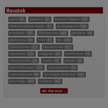
Rovatok
ajánló
appajánló
áttekintő táblázat
67
22
235
áttekintő táblázat alapján
épületgépészet
27
336
eszközeink
fűtéstechnika
gázellátás
105
466
73
gépészninja
hírek
HKL
10
70
478
hűtéstechnika
klímatechnika
153
217
légtechnika
megújulók
mekkmester
134
28
73
méréstechnika
mustra
oktatás
23
12
10
szakmakörnyezet
szakmapolitika
229
27
szakmatörténet
Tanulságos történetek
98
100
technológia
vízellátás
128
184
MÉG TÖBB ROVAT →