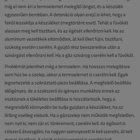
míg el nem éri a termoelemet melegítő lángot, és a készülék
egyszerűen berobban. A detonáció olyan erejű is lehet, hogy a
falról leszakítja a készüléket (megtörtént eset). Tehát a fúvókát
alaosan meg kell tisztítani, és az égését ellenőrizni kell. Ha az
alumínium vezetékek eltömődtek, át kell őket fújni, tisztítani,
szükség esetén cserélni. A gyújtó rész beeszerelése után a
szivárgást ellenőrizni kell. Ha a gáz szivárog cserélni kell a fúvókát.
Problémát jelenthet még a termoelem. Ha hosszas melegítésre
sem húz be a szelep, akkor a termoelemet is cserélni kell. Egyik
legnehezebb a szikráztató piezo beállítása. A megfelelő beállítás
időigényes, de a szakszerű és igényes munkához ennek az
eszköznek a tökéletes beállítása is hozzátartozik, hogy a
megrendelő könnyedén be tudja gyújtani a készüléket, ha az
őrláng esetleg elalszik. Ha a gázszelep nem működik megfelelően,
nem nyit ki, nem zár el, tönkrement, cserélni kell. Az égősort is
célszerű átvizsgálni, ha nagyon szennyezett ki kell szerelni, át kell
mosni, tisztítani. A sérült máriaüvegeket is cserélni kell.