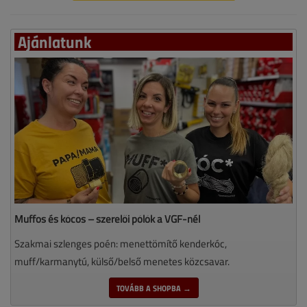
Ajánlatunk
Muffos és kócos – szerelői pólók a VGF-nél
Szakmai szlenges poén: menettömítő kenderkóc,
muff/karmanytú, külső/belső menetes közcsavar.
TOVÁBB A SHOPBA →