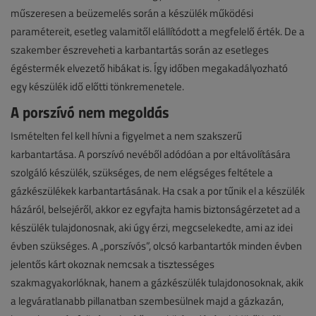
műszeresen a beüzemelés során a készülék működési
paramétereit, esetleg valamitől elállítódott a megfelelő érték. De a
szakember észreveheti a karbantartás során az esetleges
égéstermék elvezető hibákat is. Így időben megakadályozható
egy készülék idő előtti tönkremenetele.
A porszívó nem megoldás
Ismételten fel kell hívni a figyelmet a nem szakszerű
karbantartása. A porszívó nevéből adódóan a por eltávolítására
szolgáló készülék, szükséges, de nem elégséges feltétele a
gázkészülékek karbantartásának. Ha csak a por tűnik el a készülék
házáról, belsejéről, akkor ez egyfajta hamis biztonságérzetet ad a
készülék tulajdonosnak, aki úgy érzi, megcselekedte, ami az idei
évben szükséges. A „porszívós”, olcsó karbantartók minden évben
jelentős kárt okoznak nemcsak a tisztességes
szakmagyakorlóknak, hanem a gázkészülék tulajdonosoknak, akik
a legváratlanabb pillanatban szembesülnek majd a gázkazán,