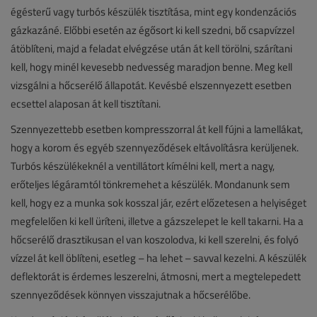
égésterű vagy turbós készülék tisztítása, mint egy kondenzációs
gázkazáné. Előbbi esetén az égősort ki kell szedni, bő csapvízzel
átöblíteni, majd a feladat elvégzése után át kell törölni, szárítani
kell, hogy minél kevesebb nedvesség maradjon benne. Meg kell
vizsgálni a hőcserélő állapotát. Kevésbé elszennyezett esetben
ecsettel alaposan át kell tisztítani.
Szennyezettebb esetben kompresszorral át kell fújni a lamellákat,
hogy a korom és egyéb szennyeződések eltávolításra kerüljenek.
Turbós készülékeknél a ventillátort kímélni kell, mert a nagy,
erőteljes légáramtól tönkremehet a készülék. Mondanunk sem
kell, hogy ez a munka sok kosszal jár, ezért előzetesen a helyiséget
megfelelően ki kell üríteni, illetve a gázszelepet le kell takarni. Ha a
hőcserélő drasztikusan el van koszolodva, ki kell szerelni, és folyó
vízzel át kell öblíteni, esetleg – ha lehet – savval kezelni. A készülék
deflektorát is érdemes leszerelni, átmosni, mert a megtelepedett
szennyeződések könnyen visszajutnak a hőcserélőbe.