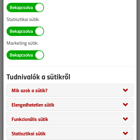
Statisztikai sütik:
Marketing sütik:
Forró őszünk van, de az idei gázkészülék-karbantartási időszak
már megkezdődött. Bár még kevesen kapnak észbe, hogy
Tudnivalók a sütikről
gondoskodjanak gázkészülékek zavartalan működéséről, a
szakembereknek érdemes felhívni a figyelmet arra, nem csak egy
Mik azok a sütik?
gázkazán igényli a törődést.
Elengedhetetlen sütik
Funkcionális sütik
Statisztikai sütik