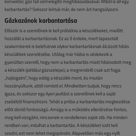
konvektor, gáz fali vízmelegítő meghibásodásával. Miből is áll egy
karbantartás? Sokszor leírtuk már, de nem árt hangsúlyozni.
Gázkazánok karbantartása
Először is a szerelőnek le kell próbálnia a készülékeket, mielőtt
hozzálát a karbantartásnak. Ez az ő érdeke, mert tapasztalt
szakemberek is belefutnak olykor karbantartásnak álcázott hibás
készülékek szerelésébe. Utólag már hiába is védekezik a
gyanútlan szerelő, hogy nem a karbantartás miatt hibásodott meg
a készülék (például gázszelepe), a megrendelő csak azt fogja
„hajtogatni”, hogy eddig a készülék ment, és miután
hozzányúltunk, attól romlott el. Mindketten tudjuk, hogy nincs
igaza, és sokszor egy ilyen javítást a szerelőnek kell a saját
zsebéből finanszírozni. Tehát a próba a karbantartás megkezdése
előtt döntő fontosságú. Amúgy is a működés ellenőrzése fontos,
meg kell vizsgálni, nincsenek-e rendellenes zajok stb. Ha minden
rendben van, indulhat a karbantartás. A készüléket szét kell
szedni, ezt nem lehet megspórolni. Alapvetően más egy nyílt