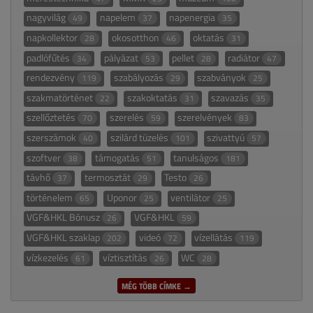
nagyvilág
napelem
napenergia
49
37
35
napkollektor
okosotthon
oktatás
28
46
31
padlófűtés
pályázat
pellet
radiátor
34
53
28
47
rendezvény
szabályozás
szabványok
119
29
25
szakmatörténet
szakoktatás
szavazás
22
31
35
szellőztetés
szerelés
szerelvények
70
59
83
szerszámok
szilárd tüzelés
szivattyú
40
101
57
szoftver
támogatás
tanulságos
38
51
181
távhő
termosztát
Testo
37
29
26
történelem
Uponor
ventilátor
65
25
25
VGF&HKL Bónusz
VGF&HKL
26
59
VGF&HKL szaklap
videó
vízellátás
202
72
119
vízkezelés
víztisztítás
WC
61
26
28
MÉG TÖBB CÍMKE →