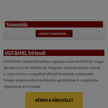
Szavazás
LEZÁRULT SZAVAZÁSOK →
VGF&HKL hírlevél
A VGF&HKL hírlevél kényelmes, ingyenes szakmai hírforrás. Vegye
igénybe ön is! Ha feliratkozik, átlagosan havonta kétszer érkezik
e-mail-címére, a megelőző időszak fontosabb, érdekesebb
híreivel, szakmai információkkal és ajánlatokkal. A szolgáltatás
ingyenes és az is marad.
KÉREM A HÍRLEVELET