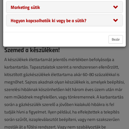
Marketing sütik
Hogyan kapcsolhatók ki vagy be a sütik?
Bezár
Szemed a készüléken!
A készülékek élettartamát jelentős mértékben befolyásolja a
karbantartás. Tapasztalatok szerint a rendszeresen ellenőrzött,
kitisztított gázkészülékek élettartama akár 60-80 százalékkal is
megnőhet. Sajnos akadnak olyan készülékek is, amelyek beépítési,
szerelési hibáknak köszönhetően két három éves üzem után már
nem működnek megfelelően, vagy tönkremennek. A karbantartás
során a gázkészülék szerelő a jövőben kialakuló hibákra is fel
tudják hívni a figyelmet. Ilyen például, ha elfelejtettek a telepítés
során szűrőt, iszapleválasztót beépíteni, vagy nem szakszerűen
mosták át a fűtési rendszert. Vagy nem szabályozták be