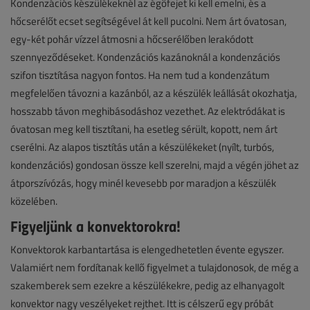
Kondenzációs készülékeknél az égőfejet ki kell emelni, és a
hőcserélőt ecset segítségével át kell pucolni. Nem árt óvatosan,
egy-két pohár vízzel átmosni a hőcserélőben lerakódott
szennyeződéseket. Kondenzációs kazánoknál a kondenzációs
szifon tisztítása nagyon fontos. Ha nem tud a kondenzátum
megfelelően távozni a kazánból, az a készülék leállását okozhatja,
hosszabb távon meghibásodáshoz vezethet. Az elektródákat is
óvatosan meg kell tisztítani, ha esetleg sérült, kopott, nem árt
cserélni. Az alapos tisztítás után a készülékeket (nyílt, turbós,
kondenzációs) gondosan össze kell szerelni, majd a végén jöhet az
átporszívózás, hogy minél kevesebb por maradjon a készülék
közelében.
Figyeljünk a konvektorokra!
Konvektorok karbantartása is elengedhetetlen évente egyszer.
Valamiért nem fordítanak kellő figyelmet a tulajdonosok, de még a
szakemberek sem ezekre a készülékekre, pedig az elhanyagolt
konvektor nagy veszélyeket rejthet. Itt is célszerű egy próbát