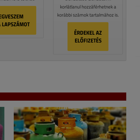
korlátlanul hozzáférhetnek a
korábbi számok tartalmához is.
EGVESZEM
A LAPSZÁMOT
ÉRDEKEL AZ
ELŐFIZETÉS