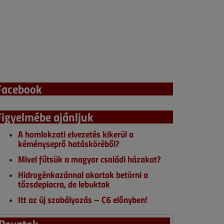
Facebook
Figyelmébe ajánljuk
A homlokzati elvezetés kikerül a
kéményseprő hatásköréből?
Mivel fűtsük a magyar családi házakat?
Hidrogénkazánnal akartak betörni a
tőzsdepiacra, de lebuktak
Itt az új szabályozás – C6 előnyben!
Rovatok