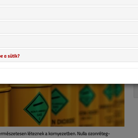
e a sütik?
rmészetesen léteznek a környezetben. Nulla ózonréteg-