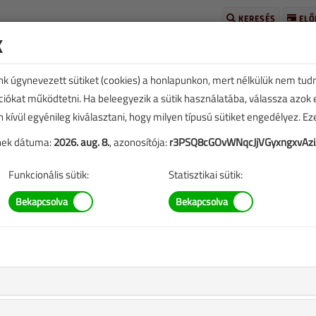
KERESÉS
ELŐ
k
unk úgynevezett sütiket (cookies) a honlapunkon, mert nélkülük nem tud
kciókat működtetni. Ha beleegyezik a sütik használatába, válassza azok
n kívül egyénileg kiválasztani, hogy milyen típusú sütiket engedélyez. E
tének dátuma:
2026. aug. 8.
, azonosítója:
r3PSQ8cGOvWNqcJjVGyxngxvAz
TARTALOM
Funkcionális sütik:
Statisztikai sütik:
ek
ikai gyakorlatból
eplő információk mára aktualitásukat veszíthették, valamint a
b.).