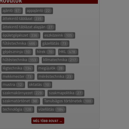
ajánló
appajánló
67
22
áttekintő táblázat
235
áttekintő táblázat alapján
27
épületgépészet
eszközeink
336
105
fűtéstechnika
gázellátás
466
73
gépészninja
hírek
HKL
10
70
478
hűtéstechnika
klímatechnika
153
217
légtechnika
megújulók
134
28
mekkmester
méréstechnika
73
23
mustra
oktatás
12
10
szakmakörnyezet
szakmapolitika
229
27
szakmatörténet
Tanulságos történetek
98
100
technológia
vízellátás
128
184
MÉG TÖBB ROVAT →