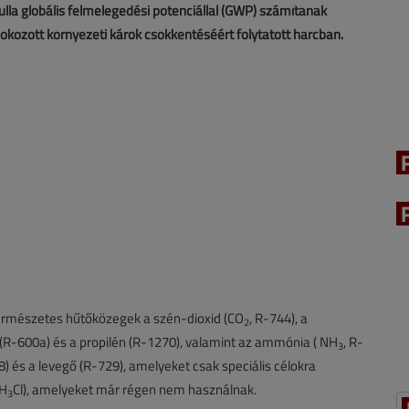
ulla globális felmelegedési potenciállal (GWP) számítanak
okozott környezeti károk csökkentéséért folytatott harcban.
rmészetes hűtőközegek a szén-dioxid (CO
, R-744), a
2
 (R-600a) és a propilén (R-1270), valamint az ammónia ( NH
, R-
3
8) és a levegő (R-729), amelyeket csak speciális célokra
CH
Cl), amelyeket már régen nem használnak.
3