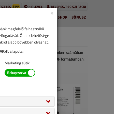
TIPP
FIZETÉS
HÍRLEVÉL
BELÉPÉS/REGISZTRÁCIÓ
×
HÍREK
LAPSZÁMOK
BLOG
SHOP
BÓNUSZ
nánk megfelelő felhasználói
 elfogadását. Önnek lehetősége
zekről alább bővebben olvashat.
iAKxh
, állapota:
Ez a cikk a VGF&HKL 2020. szeptemberi számában
jelent meg. Töltse le a lapszámot PDF formátumban!
Marketing sütik:
LETÖLTÉS