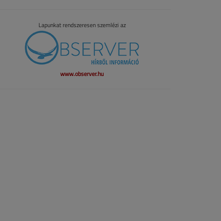
Lapunkat rendszeresen szemlézi az
www.observer.hu