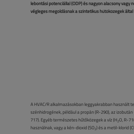
lebontási potenciállal (ODP) és nagyon alacsony vagy n
végleges megoldásnak a szintetikus hűtőközegek által 
A HVAC/R alkalmazásokban leggyakrabban használt te
szénhidrogének, például a propán (R-290), az izobután
717). Egyéb természetes hűtőközegek a víz (H
O, R-71
2
használnak, vagy a kén-dioxid (SO
) és a metil-klorid (
2