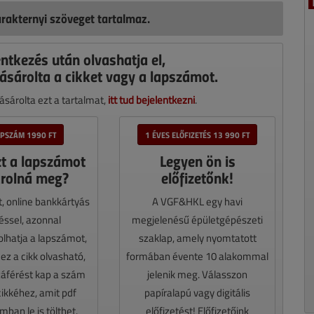
rakternyi szöveget tartalmaz.
entkezés után olvashatja el,
ásárolta a cikket vagy a lapszámot.
sárolta ezt a tartalmat,
itt tud bejelentkezni
.
APSZÁM 1990 FT
1 ÉVES ELŐFIZETÉS 13 990 FT
zt a lapszámot
Legyen ön is
rolná meg?
előfizetőnk!
t, online bankkártyás
A VGF&HKL egy havi
téssel, azonnal
megjelenésű épületgépészeti
lhatja a lapszámot,
szaklap, amely nyomtatott
z a cikk olvasható,
formában évente 10 alakommal
záférést kap a szám
jelenik meg. Válasszon
cikkéhez, amit pdf
papíralapú vagy digitális
ban le is tölthet.
előfizetést! Előfizetőink