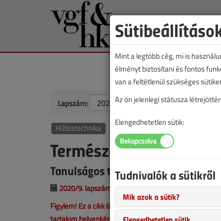
Sütibeállításo
Mint a legtöbb cég, mi is használ
élményt biztosítani és fontos fun
van a feltétlenül szükséges sütike
Az ön jelenlegi státusza létrejöt
Lapszám:
Elengedhetetlen sütik:
Hűtéstechnika
Természetes hűtőközeg
Tanulságos történetek a hűtéstechn
Tudnivalók a sütikről
2020/9. lapszám
|
Csizmazia Gábor
|
9779 |
Mik azok a sütik?
Figylem! Ez a cikk 6 éve frissült utoljára. A benne szer
tartalom helyenként hiányos lehet (képek, táblázatok st
Elengedhetetlen sütik