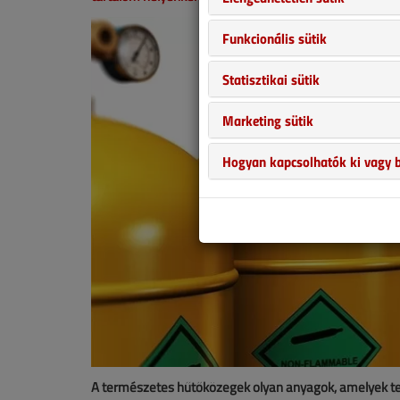
Funkcionális sütik
Statisztikai sütik
Marketing sütik
Hogyan kapcsolhatók ki vagy b
A természetes hűtőközegek olyan anyagok, amelyek te