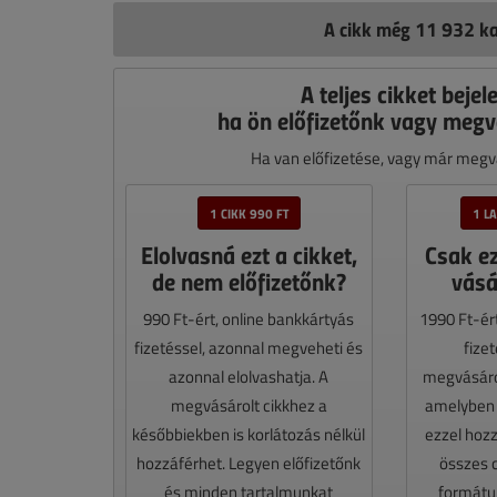
A cikk még 11 932 ka
A teljes cikket bejel
ha ön előfizetőnk vagy megv
Ha van előfizetése, vagy már megvá
1 CIKK 990 FT
1 L
Elolvasná ezt a cikket,
Csak e
de nem előfizetőnk?
vásá
990 Ft-ért, online bankkártyás
1990 Ft-ér
fizetéssel, azonnal megveheti és
fize
azonnal elolvashatja. A
megvásáro
megvásárolt cikkhez a
amelyben e
későbbiekben is korlátozás nélkül
ezzel hoz
hozzáférhet. Legyen előfizetőnk
összes 
és minden tartalmunkat
formátum