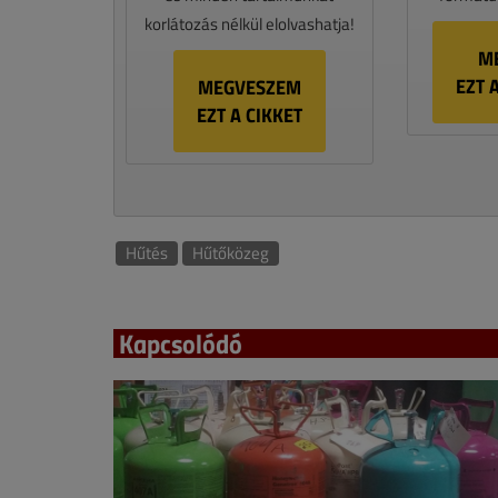
korlátozás nélkül elolvashatja!
M
EZT 
MEGVESZEM
EZT A CIKKET
Hűtés
Hűtőközeg
Kapcsolódó