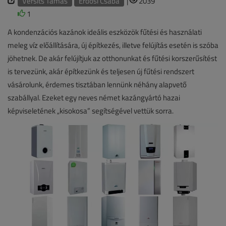
Versits Tamás
Erdősi Csaba
|
2039
1
A kondenzációs kazánok ideális eszközök fűtési és használati
meleg víz előállítására, új építkezés, illetve felújítás esetén is szóba
jöhetnek. De akár felújítjuk az otthonunkat és fűtési korszerűsítést
is tervezünk, akár építkezünk és teljesen új fűtési rendszert
vásárolunk, érdemes tisztában lennünk néhány alapvető
szabállyal. Ezeket egy neves német kazángyártó hazai
képviseletének „kisokosa” segítségével vettük sorra.