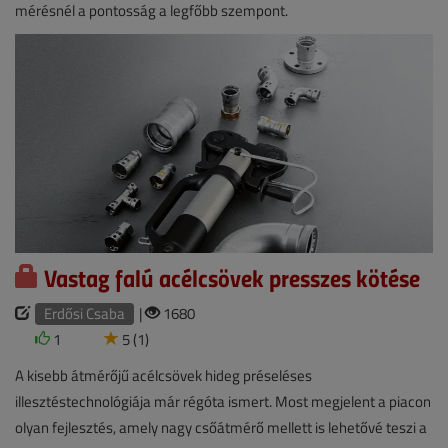
mérésnél a pontosság a legfőbb szempont.
Vastag falú acélcsövek presszes kötése
Erdősi Csaba
|
1680
1
5 (1)
A kisebb átmérőjű acélcsövek hideg préseléses
illesztéstechnológiája már régóta ismert. Most megjelent a piacon
olyan fejlesztés, amely nagy csőátmérő mellett is lehetővé teszi a