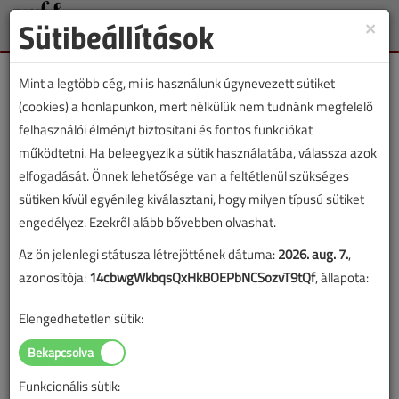
Sütibeállítások
×
Toggle
naviga
Mint a legtöbb cég, mi is használunk úgynevezett sütiket
(cookies) a honlapunkon, mert nélkülük nem tudnánk megfelelő
felhasználói élményt biztosítani és fontos funkciókat
működtetni. Ha beleegyezik a sütik használatába, válassza azok
Lapszám:
elfogadását. Önnek lehetősége van a feltétlenül szükséges
sütiken kívül egyénileg kiválasztani, hogy milyen típusú sütiket
ÉVES BONTÁS
engedélyez. Ezekről alább bővebben olvashat.
Az ön jelenlegi státusza létrejöttének dátuma:
2026. aug. 7.
,
A megjelenések éves ütemezése a
Médiaajánlat
oldalon
azonosítója:
14cbwgWkbqsQxHkBOEPbNCSozvT9tQf
, állapota:
található.
Elengedhetetlen sütik:
VGF&HKL szaklap 2020.
április
Funkcionális sütik: