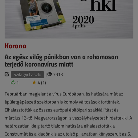
Korona
Az egész világ pánikban van a rohamosan
terjedő koronavírus miatt
Szilágyi László
|
7913
1
4 (1)
Februárban megjelent a vírus Európában, és hatására mát az
épületgépészeti szektorban is komoly változások történtek.
Elhalasztották az összes európai építőipari szakkiállítást és
március 12-től Magyarországon is veszélyhelyzetet hirdettek ki. A
határozatlan ideig tartó tilalom hatására elhalasztották a
Construmát és a kiadónk is az utolsó pillanatban kényszerült az S.