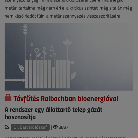
metán tartalma még nem éri el a kritikus szintet, mégis talán még
nem késő riadót fújni a metánszennyezés visszaszorítására.
Távfűtés Raibachban bioenergiával
A rendszer egy állattartó telep gázát
hasznosítja
Dr. Barcsik József
|
8887