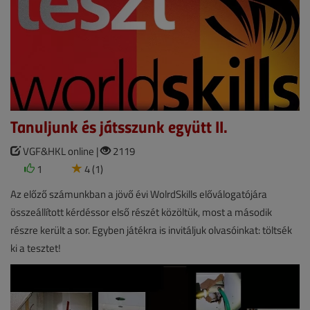
Tanuljunk és játsszunk együtt II.
VGF&HKL online |
2119
1
4 (1)
Az előző számunkban a jövő évi WolrdSkills előválogatójára
összeállított kérdéssor első részét közöltük, most a második
részre került a sor. Egyben játékra is invitáljuk olvasóinkat: töltsék
ki a tesztet!