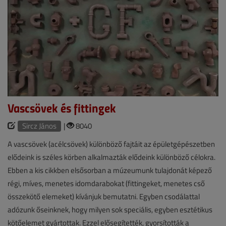
Vascsövek és fittingek
Sircz János
|
8040
A vascsövek (acélcsövek) különböző fajtáit az épületgépészetben
elődeink is széles körben alkalmazták elődeink különböző célokra.
Ebben a kis cikkben elsősorban a múzeumunk tulajdonát képező
régi, míves, menetes idomdarabokat (fittingeket, menetes cső
összekötő elemeket) kívánjuk bemutatni. Egyben csodálattal
adózunk őseinknek, hogy milyen sok speciális, egyben esztétikus
kötőelemet gyártottak. Ezzel elősegítették, gyorsították a