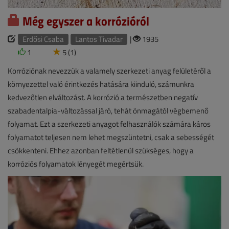
Még egyszer a korrózióról
Erdősi Csaba
Lantos Tivadar
|
1935
1
5 (1)
Korróziónak nevezzük a valamely szerkezeti anyag felületéről a
környezettel való érintkezés hatására kiinduló, számunkra
kedvezőtlen elváltozást. A korrózió a természetben negatív
szabadentalpia-változással járó, tehát önmagától végbemenő
folyamat. Ezt a szerkezeti anyagot felhasználók számára káros
folyamatot teljesen nem lehet megszüntetni, csak a sebességét
csökkenteni. Ehhez azonban feltétlenül szükséges, hogy a
korróziós folyamatok lényegét megértsük.