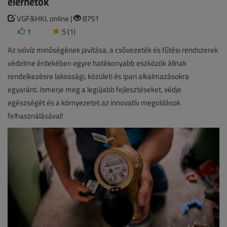
elérhetők
VGF&HKL online |
8751
1
5 (1)
Az ivóvíz minőségének javítása, a csővezeték és fűtési rendszerek
védelme érdekében egyre hatékonyabb eszközök állnak
rendelkezésre lakossági, közületi és ipari alkalmazásokra
egyaránt. Ismerje meg a legújabb fejlesztéseket, védje
egészségét és a környezetet az innovatív megoldások
felhasználásával!