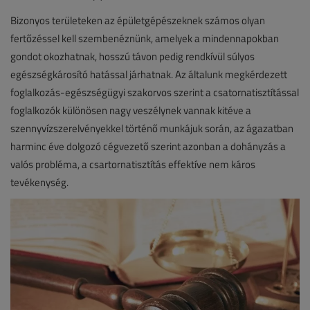
Bizonyos területeken az épületgépészeknek számos olyan
fertőzéssel kell szembenéznünk, amelyek a mindennapokban
gondot okozhatnak, hosszú távon pedig rendkívül súlyos
egészségkárosító hatással járhatnak. Az általunk megkérdezett
foglalkozás-egészségügyi szakorvos szerint a csatornatisztítással
foglalkozók különösen nagy veszélynek vannak kitéve a
szennyvízszerelvényekkel történő munkájuk során, az ágazatban
harminc éve dolgozó cégvezető szerint azonban a dohányzás a
valós probléma, a csartornatisztítás effektíve nem káros
tevékenység.