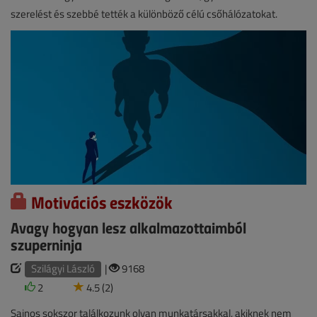
szerelést és szebbé tették a különböző célú csőhálózatokat.
Motivációs eszközök
Avagy hogyan lesz alkalmazottaimból
szuperninja
Szilágyi László
|
9168
2
4.5 (2)
Sajnos sokszor találkozunk olyan munkatársakkal, akiknek nem