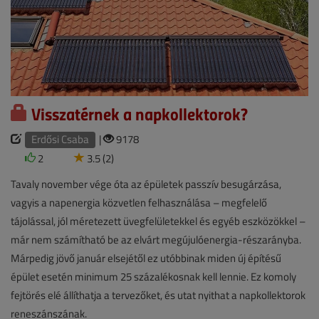
Visszatérnek a napkollektorok?
Erdősi Csaba
|
9178
2
3.5 (2)
Tavaly november vége óta az épületek passzív besugárzása,
vagyis a napenergia közvetlen felhasználása – megfelelő
tájolással, jól méretezett üvegfelületekkel és egyéb eszközökkel –
már nem számítható be az elvárt megújulóenergia-részarányba.
Márpedig jövő január elsejétől ez utóbbinak miden új építésű
épület esetén minimum 25 százalékosnak kell lennie. Ez komoly
fejtörés elé állíthatja a tervezőket, és utat nyithat a napkollektorok
reneszánszának.