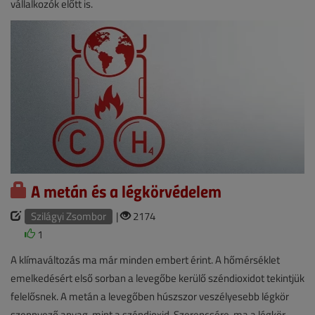
vállalkozók előtt is.
A metán és a légkörvédelem
Szilágyi Zsombor
|
2174
1
A klímaváltozás ma már minden embert érint. A hőmérséklet
emelkedésért első sorban a levegőbe kerülő széndioxidot tekintjük
felelősnek. A metán a levegőben húszszor veszélyesebb légkör
szennyező anyag, mint a széndioxid. Szerencsére, ma a légkör