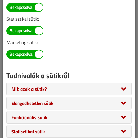
= A lapszám szakcikkeinek teljes tartalma csak előfizetőink vagy
vásárlóink számára érhető el.
Statisztikai sütik:
Ha van előfizetése, vagy már megvásárolta ezt a tartalmat,
itt tud
bejelentkezni
.
Marketing sütik:
1 LAPSZÁM 1990 FT
Csak ezt a lapszámot vásárolná meg?
1990 Ft-ért, online bankkártyás fizetéssel, azonnal
Tudnivalók a sütikről
megvásárolhatja a lapszámot, ezzel hozzáférést kap a szám
összes cikkéhez, amit pdf formátumban le is tölthet.
Mik azok a sütik?
Elengedhetetlen sütik
MEGVESZEM
EZT A LAPSZÁMOT
Funkcionális sütik
Statisztikai sütik