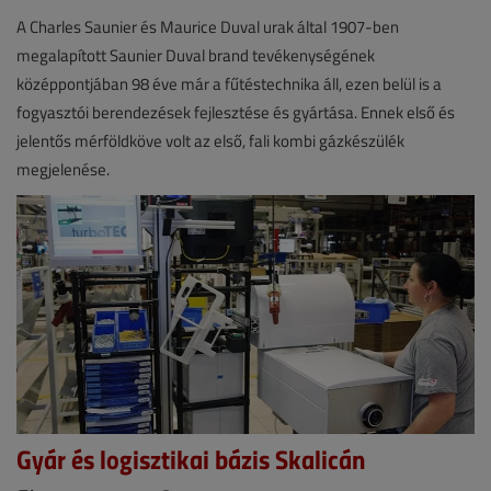
A Charles Saunier és Maurice Duval urak által 1907-ben
megalapított Saunier Duval brand tevékenységének
középpontjában 98 éve már a fűtéstechnika áll, ezen belül is a
fogyasztói berendezések fejlesztése és gyártása. Ennek első és
jelentős mérföldköve volt az első, fali kombi gázkészülék
megjelenése.
Gyár és logisztikai bázis Skalicán