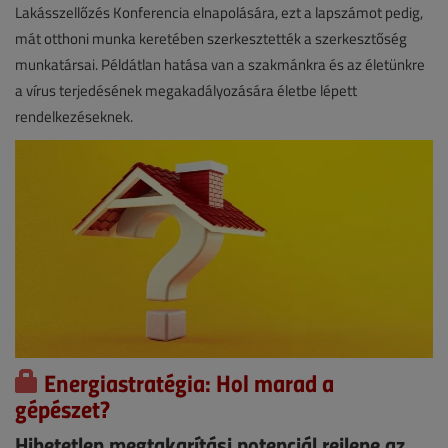
Lakásszellőzés Konferencia elnapolására, ezt a lapszámot pedig,
mát otthoni munka keretében szerkesztették a szerkesztőség
munkatársai. Példátlan hatása van a szakmánkra és az életünkre
a vírus terjedésének megakadályozására életbe lépett
rendelkezéseknek.
Energiastratégia: Hol marad a
gépészet?
Hihetetlen megtakarítási potenciál rejlene az