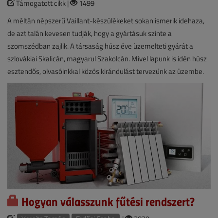
Támogatott cikk |
1499
A méltán népszerű Vaillant-készülékeket sokan ismerik idehaza,
de azt talán kevesen tudják, hogy a gyártásuk szinte a
szomszédban zajlik. A társaság húsz éve üzemelteti gyárát a
szlovákiai Skalicán, magyarul Szakolcán. Mivel lapunk is idén húsz
esztendős, olvasóinkkal közös kirándulást tervezünk az üzembe.
Hogyan válasszunk fűtési rendszert?