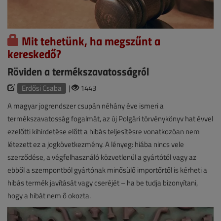
Mit tehetünk, ha megszűnt a
kereskedő?
Röviden a termékszavatosságról
Erdősi Csaba
|
1443
A magyar jogrendszer csupán néhány éve ismeri a
termékszavatosság fogalmát, az új Polgári törvénykönyv hat évvel
ezelőtti kihirdetése előtt a hibás teljesítésre vonatkozóan nem
létezett ez a jogkövetkezmény. A lényeg: hiába nincs vele
szerződése, a végfelhasználó közvetlenül a gyártótól vagy az
ebből a szempontból gyártónak minősülő importőrtől is kérheti a
hibás termék javítását vagy cseréjét – ha be tudja bizonyítani,
hogy a hibát nem ő okozta.