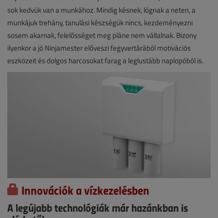
sok kedvük van a munkához. Mindig késnek, lógnak a neten, a
munkájuk trehány, tanulási készségük nincs, kezdeményezni
sosem akarnak, felelősséget meg pláne nem vállalnak. Bizony
ilyenkor a jó Ninjamester előveszi fegyvertárából motivációs
eszközeit és dolgos harcosokat farag a leglustább naplopóból is.
Innovációk a vízkezelésben
A legújabb technológiák már hazánkban is