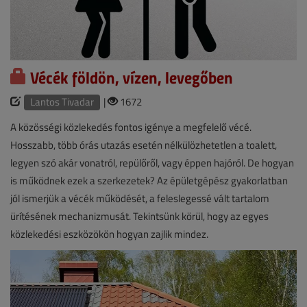
Vécék földön, vízen, levegőben
Lantos Tivadar
|
1672
A közösségi közlekedés fontos igénye a megfelelő vécé.
Hosszabb, több órás utazás esetén nélkülözhetetlen a toalett,
legyen szó akár vonatról, repülőről, vagy éppen hajóról. De hogyan
is működnek ezek a szerkezetek? Az épületgépész gyakorlatban
jól ismerjük a vécék működését, a feleslegessé vált tartalom
ürítésének mechanizmusát. Tekintsünk körül, hogy az egyes
közlekedési eszközökön hogyan zajlik mindez.