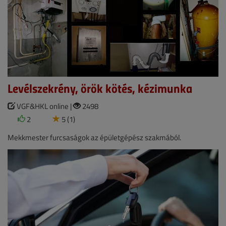
Levélszekrény, örök kötés, kézimunka
VGF&HKL online |
2498
2
5 (1)
Mekkmester furcsaságok az épületgépész szakmából.