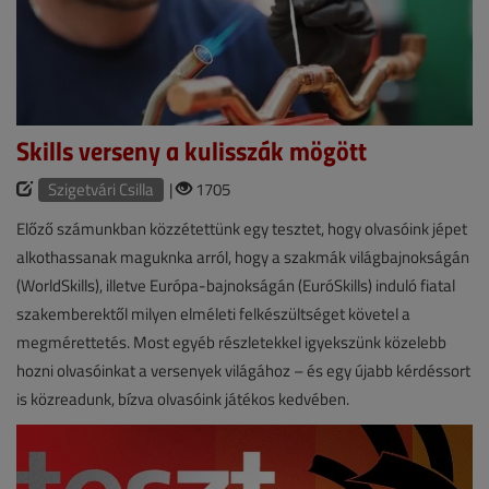
Skills verseny a kulisszák mögött
Szigetvári Csilla
|
1705
Előző számunkban közzétettünk egy tesztet, hogy olvasóink jépet
alkothassanak maguknka arról, hogy a szakmák világbajnokságán
(WorldSkills), illetve Európa-bajnokságán (EuróSkills) induló fiatal
szakemberektől milyen elméleti felkészültséget követel a
megmérettetés. Most egyéb részletekkel igyekszünk közelebb
hozni olvasóinkat a versenyek világához – és egy újabb kérdéssort
is közreadunk, bízva olvasóink játékos kedvében.