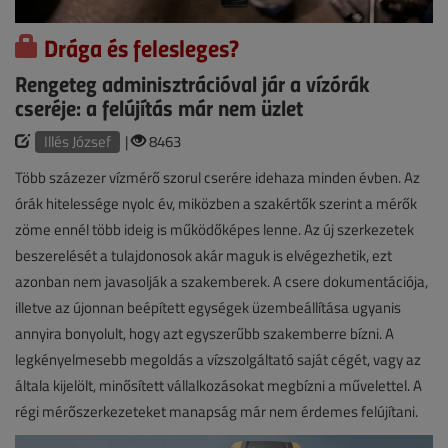
Drága és felesleges?
Rengeteg adminisztrációval jár a vízórák
cseréje: a felújítás már nem üzlet
Illés József
|
8463
Több százezer vízmérő szorul cserére idehaza minden évben. Az
órák hitelessége nyolc év, miközben a szakértők szerint a mérők
zöme ennél több ideig is működőképes lenne. Az új szerkezetek
beszerelését a tulajdonosok akár maguk is elvégezhetik, ezt
azonban nem javasolják a szakemberek. A csere dokumentációja,
illetve az újonnan beépített egységek üzembeállítása ugyanis
annyira bonyolult, hogy azt egyszerűbb szakemberre bízni. A
legkényelmesebb megoldás a vízszolgáltató saját cégét, vagy az
általa kijelölt, minősített vállalkozásokat megbízni a művelettel. A
régi mérőszerkezeteket manapság már nem érdemes felújítani.