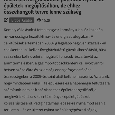
épületek megújításában, de ehhez
összehangolt tervre lenne szükség
Erdősi Csaba
|
1629
Komoly vállalásokat tett a magyar kormány a január közepén
nyilvánosságra hozott klíma- és energiastratégiában. A
célkitűzések értelmében 2030-ig legalább negyven százalékkal
csökkentenünk kell az üvegházhatású gázok kibocsátását, húsz
százalékra kell növelni a megújuló források részarányát az
áramtermelésben, a gázimportot csökkenteni kell nyolcvanról
hetven százalékra és az ország energiafogyasztásának
összességében a 2005-ös szint alatt kellene maradnia. Az látszik,
hogy mindebben Paks II. felépülésére és a napenergia felfutására
számítunk, nem esik szó viszont az épületenergetikáról, a
meglévő lakóházak, közintézmények épületgépészeti
korszerűsítéséről. Pedig hatalmas lépésekre nyílna mód ezen a
területen – és ez új teret nyitna az épületgépészeti cégek,