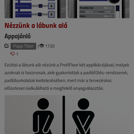
Nézzünk a lábunk alá
Appajánló
Papp Tibor
|
1720
1
Ezúttal a lábunk alá nézünk a ProfiFloor két applikációjával, melyek
azoknak is hasznosak, akik gyakorlottak a padlófűtés-rendszerek,
padlóburkolatok kivitelezésében, mert már a tervezéskor,
előzetesen kalkulálható a megfelelő anyagválasztás.