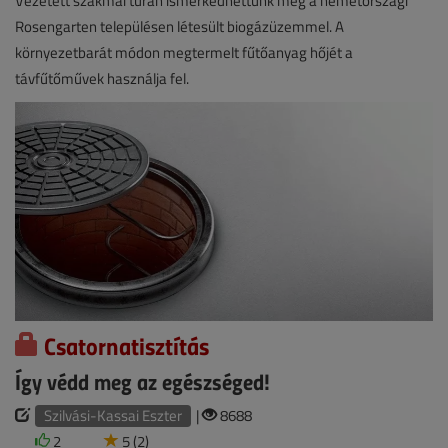
Vezetett szakmai túrán ismerkedhettünk meg a németországi
Rosengarten településen létesült biogázüzemmel. A
környezetbarát módon megtermelt fűtőanyag hőjét a
távfűtőművek használja fel.
Csatornatisztítás
Így védd meg az egészséged!
Szilvási-Kassai Eszter
|
8688
2
5 (2)