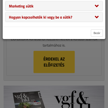
1 ÉVES ELŐFIZETÉS 13 990 FT
Marketing sütik
Legyen ön is előfizetőnk!
Hogyan kapcsolhatók ki vagy be a sütik?
A VGF&HKL egy havi megjelenésű épületgépészeti szaklap,
amely nyomtatott formában évente 10 alakommal jelenik
meg. Válasszon papíralapú vagy digitális előfizetést!
Bezár
Előfizetőink korlátlanul hozzáférhetnek a korábbi számok
tartalmához is.
ÉRDEKEL AZ
ELŐFIZETÉS