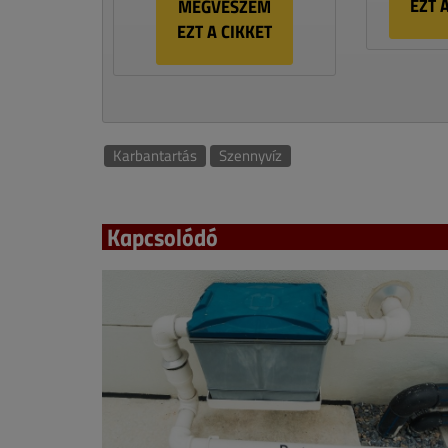
EZT 
MEGVESZEM
EZT A CIKKET
Karbantartás
Szennyvíz
Kapcsolódó