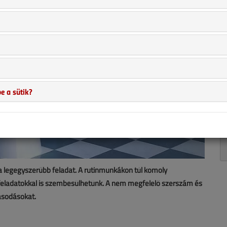
e a sütik?
 legegyszerűbb feladat. A rutinmunkákon túl komoly
feladatokkal is szembesülhetünk. A nem megfelelő szerszám és
ásodásokat.