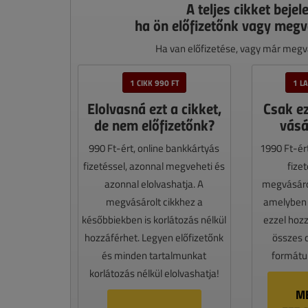
A teljes cikket bejel
ha ön előfizetőnk vagy megv
Ha van előfizetése, vagy már megvá
1 CIKK 990 FT
1 L
Elolvasná ezt a cikket,
Csak e
de nem előfizetőnk?
vásá
990 Ft-ért, online bankkártyás
1990 Ft-ér
fizetéssel, azonnal megveheti és
fize
azonnal elolvashatja. A
megvásáro
megvásárolt cikkhez a
amelyben e
későbbiekben is korlátozás nélkül
ezzel hoz
hozzáférhet. Legyen előfizetőnk
összes 
és minden tartalmunkat
formátum
korlátozás nélkül elolvashatja!
M