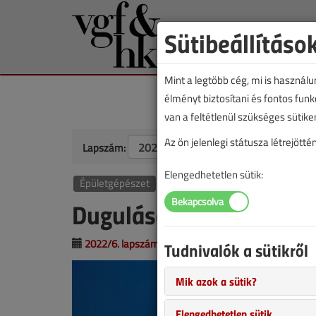
Sütibeállításo
Mint a legtöbb cég, mi is használ
élményt biztosítani és fontos fun
van a feltétlenül szükséges sütike
Az ön jelenlegi státusza létrejöt
Lapszám:
Elengedhetetlen sütik:
Épületgépészet
Dugulások szakszerű ke
2022/6. lapszám
|
Lantos Tivadar
|
1174 |
Tudnivalók a sütikről
Mik azok a sütik?
Elengedhetetlen sütik