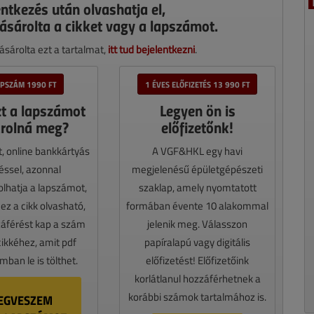
entkezés után olvashatja el,
ásárolta a cikket vagy a lapszámot.
sárolta ezt a tartalmat,
itt tud bejelentkezni
.
APSZÁM 1990 FT
1 ÉVES ELŐFIZETÉS 13 990 FT
zt a lapszámot
Legyen ön is
rolná meg?
előfizetőnk!
t, online bankkártyás
A VGF&HKL egy havi
téssel, azonnal
megjelenésű épületgépészeti
lhatja a lapszámot,
szaklap, amely nyomtatott
z a cikk olvasható,
formában évente 10 alakommal
záférést kap a szám
jelenik meg. Válasszon
cikkéhez, amit pdf
papíralapú vagy digitális
ban le is tölthet.
előfizetést! Előfizetőink
korlátlanul hozzáférhetnek a
korábbi számok tartalmához is.
EGVESZEM