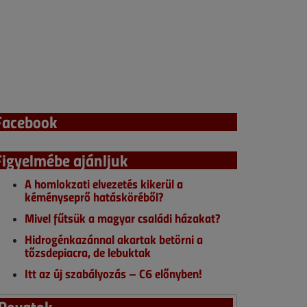
Facebook
Figyelmébe ajánljuk
A homlokzati elvezetés kikerül a
kéményseprő hatásköréből?
Mivel fűtsük a magyar családi házakat?
Hidrogénkazánnal akartak betörni a
tőzsdepiacra, de lebuktak
Itt az új szabályozás – C6 előnyben!
Rovatok