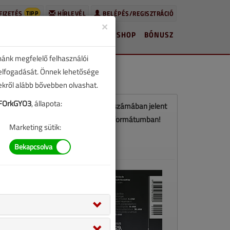
TIPP
FIZETÉS
HÍRLEVÉL
BELÉPÉS/REGISZTRÁCIÓ
×
HÍREK
LAPSZÁMOK
BLOG
SHOP
BÓNUSZ
nánk megfelelő felhasználói
 elfogadását. Önnek lehetősége
zekről alább bővebben olvashat.
FOrkGYO3
, állapota:
Ez a cikk a VGF&HKL 2022. júniusi számában jelent
meg. Töltse le a lapszámot PDF formátumban!
Marketing sütik:
LETÖLTÉS