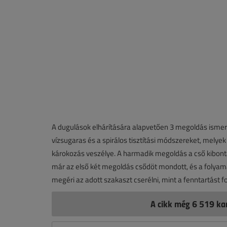
A dugulások elhárítására alapvetően 3 megoldás ismere
vízsugaras és a spirálos tisztítási módszereket, mel
károkozás veszélye. A harmadik megoldás a cső kibontás
már az első két megoldás csődöt mondott, és a folyam
megéri az adott szakaszt cserélni, mint a fenntartást fo
A cikk még 6 519 kar