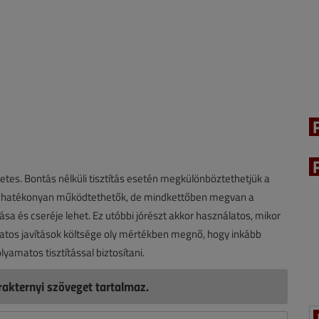
tes. Bontás nélküli tisztítás esetén megkülönböztethetjük a
yek hatékonyan működtethetők, de mindkettőben megvan a
a és cseréje lehet. Ez utóbbi jórészt akkor használatos, mikor
atos javítások költsége oly mértékben megnő, hogy inkább
lyamatos tisztítással biztosítani.
akternyi szöveget tartalmaz.