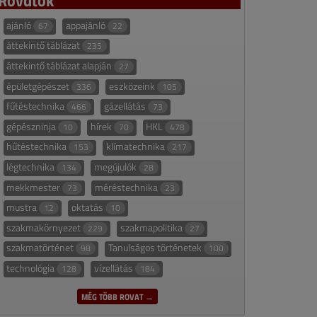
ajánló
appajánló
67
22
áttekintő táblázat
235
áttekintő táblázat alapján
27
épületgépészet
eszközeink
336
105
fűtéstechnika
gázellátás
466
73
gépészninja
hírek
HKL
10
70
478
hűtéstechnika
klímatechnika
153
217
légtechnika
megújulók
134
28
mekkmester
méréstechnika
73
23
mustra
oktatás
12
10
szakmakörnyezet
szakmapolitika
229
27
szakmatörténet
Tanulságos történetek
98
100
technológia
vízellátás
128
184
MÉG TÖBB ROVAT →