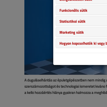
Funkcionális sütik
Statisztikai sütik
Marketing sütik
Hogyan kapcsolhatók ki vagy b
A duguláselhárítás az épületgépészetben nem mindig a
szerszámozottságot és technológiai ismeretet kívánó 
a kellő hozzáértés hiánya gyakran halmozza a meghib