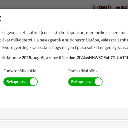
KERESÉS
ELŐ
k
unk úgynevezett sütiket (cookies) a honlapunkon, mert nélkülük nem tud
kciókat működtetni. Ha beleegyezik a sütik használatába, válassza azok
n kívül egyénileg kiválasztani, hogy milyen típusú sütiket engedélyez. E
tének dátuma:
2026. aug. 6.
, azonosítója:
dvm2CAkwHHWSOEub7DUtVT1
TARTALOM
Funkcionális sütik:
Statisztikai sütik:
zelése