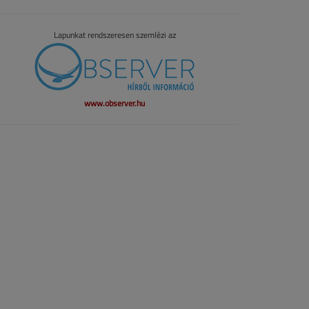
Lapunkat rendszeresen szemlézi az
www.observer.hu