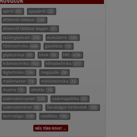
ajánló
appajánló
67
22
áttekintő táblázat
235
áttekintő táblázat alapján
27
épületgépészet
eszközeink
336
105
fűtéstechnika
gázellátás
466
73
gépészninja
hírek
HKL
10
70
478
hűtéstechnika
klímatechnika
153
217
légtechnika
megújulók
134
28
mekkmester
méréstechnika
73
23
mustra
oktatás
12
10
szakmakörnyezet
szakmapolitika
229
27
szakmatörténet
Tanulságos történetek
98
100
technológia
vízellátás
128
184
MÉG TÖBB ROVAT →