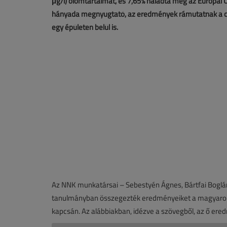
μg/l) ólomtartalmat, és 7,65% haladta meg az Európai Uni
hányada megnyugtató, az eredmények rámutatnak a csa
egy épületen belül is.
Az NNK munkatársai – Sebestyén Ágnes, Bártfai Boglá
tanulmányban összegezték eredményeiket a magyaro
kapcsán. Az alábbiakban, idézve a szövegből, az ő ere