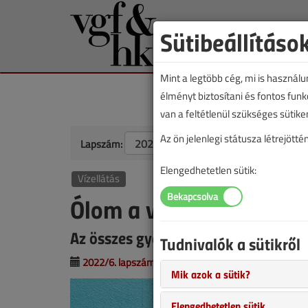
Sütibeállításo
Mint a legtöbb cég, mi is használ
élményt biztosítani és fontos fun
van a feltétlenül szükséges sütike
Az ön jelenlegi státusza létrejöt
Lapszám:
Elengedhetetlen sütik:
Vízellátás
Ólom a vízben
Az összes gyermekintézményben fel 
Tudnivalók a sütikről
2022/6. lapszám
|
Erdősi Csaba
|
1541 |
Mik azok a sütik?
Elengedhetetlen sütik