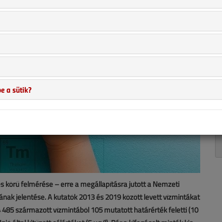
e a sütik?
körű felmérése – erre a megállapításra jutott a Nemzeti
k jelentése. A kutatók 2013 és 2019 között levett vízmintákat
485 származott vízmintából 105 mutatott határérték feletti (10