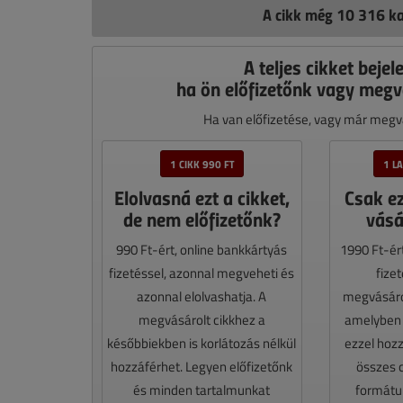
A cikk még 10 316 ka
A teljes cikket bejel
ha ön előfizetőnk vagy megv
Ha van előfizetése, vagy már megvá
1 CIKK 990 FT
1 L
Elolvasná ezt a cikket,
Csak e
de nem előfizetőnk?
vásá
990 Ft-ért, online bankkártyás
1990 Ft-ér
fizetéssel, azonnal megveheti és
fize
azonnal elolvashatja. A
megvásáro
megvásárolt cikkhez a
amelyben e
későbbiekben is korlátozás nélkül
ezzel hoz
hozzáférhet. Legyen előfizetőnk
összes 
és minden tartalmunkat
formátum