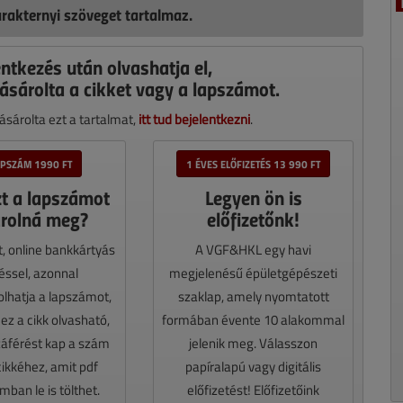
rakternyi szöveget tartalmaz.
entkezés után olvashatja el,
ásárolta a cikket vagy a lapszámot.
sárolta ezt a tartalmat,
itt tud bejelentkezni
.
APSZÁM 1990 FT
1 ÉVES ELŐFIZETÉS 13 990 FT
zt a lapszámot
Legyen ön is
rolná meg?
előfizetőnk!
t, online bankkártyás
A VGF&HKL egy havi
téssel, azonnal
megjelenésű épületgépészeti
lhatja a lapszámot,
szaklap, amely nyomtatott
z a cikk olvasható,
formában évente 10 alakommal
záférést kap a szám
jelenik meg. Válasszon
cikkéhez, amit pdf
papíralapú vagy digitális
ban le is tölthet.
előfizetést! Előfizetőink