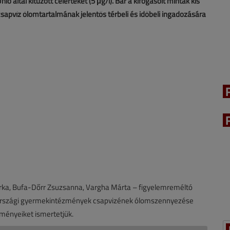
ó által kitűzött célértéket (5 μg/l). Bár a kifogásolt minták kis
pvíz ólomtartalmának jelentős térbeli és időbeli ingadozására
rka, Bufa-Dőrr Zsuzsanna, Vargha Márta – figyelemreméltó
rszági gyermekintézmények csapvizének ólomszennyezése
dményeiket ismertetjük.