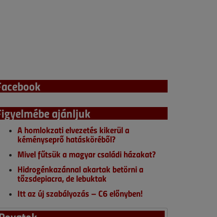
Facebook
Figyelmébe ajánljuk
A homlokzati elvezetés kikerül a
kéményseprő hatásköréből?
Mivel fűtsük a magyar családi házakat?
Hidrogénkazánnal akartak betörni a
tőzsdepiacra, de lebuktak
Itt az új szabályozás – C6 előnyben!
Rovatok