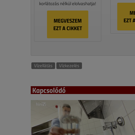
korlátozás nélkül elolvashatja!
M
EZT 
MEGVESZEM
EZT A CIKKET
Vízellátás
Vízkezelés
Kapcsolódó