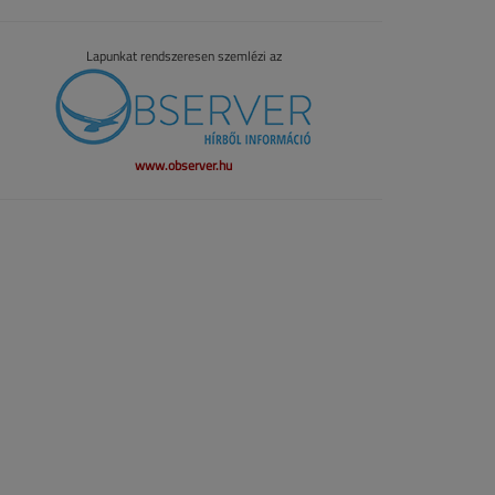
Lapunkat rendszeresen szemlézi az
www.observer.hu