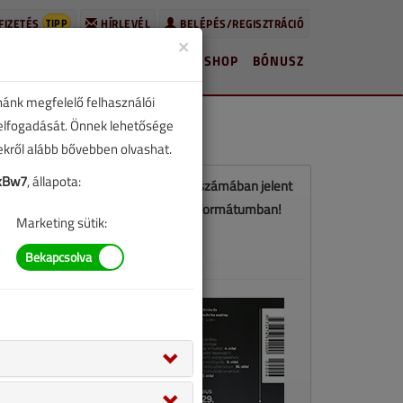
TIPP
FIZETÉS
HÍRLEVÉL
BELÉPÉS/REGISZTRÁCIÓ
×
HÍREK
LAPSZÁMOK
BLOG
SHOP
BÓNUSZ
nánk megfelelő felhasználói
 elfogadását. Önnek lehetősége
zekről alább bővebben olvashat.
xBw7
, állapota:
Ez a cikk a VGF&HKL 2022. júniusi számában jelent
meg. Töltse le a lapszámot PDF formátumban!
Marketing sütik:
LETÖLTÉS