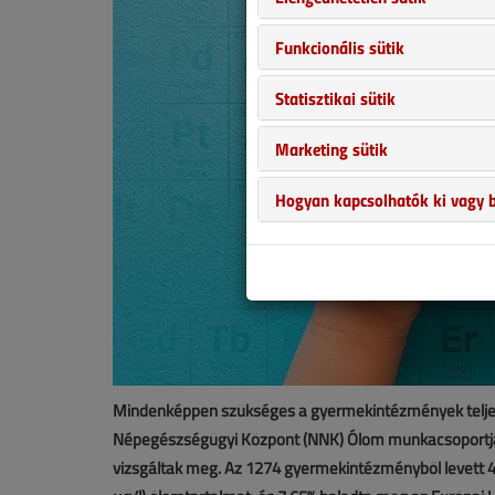
Funkcionális sütik
Statisztikai sütik
Marketing sütik
Hogyan kapcsolhatók ki vagy b
Mindenképpen szükséges a gyermekintézmények teljes 
Népegészségügyi Központ (NNK) Ólom munkacsoportjána
vizsgáltak meg. Az 1274 gyermekintézményből levett 4 