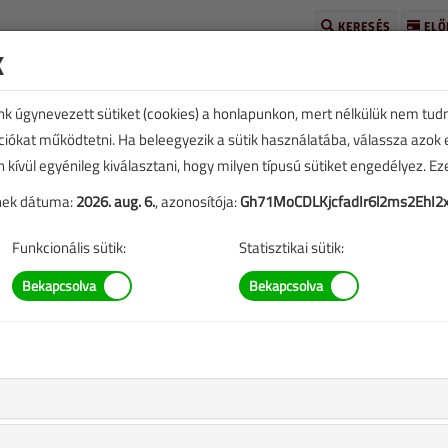
KERESÉS
ELŐ
k
unk úgynevezett sütiket (cookies) a honlapunkon, mert nélkülük nem tud
kciókat működtetni. Ha beleegyezik a sütik használatába, válassza azok
n kívül egyénileg kiválasztani, hogy milyen típusú sütiket engedélyez. E
tének dátuma:
2026. aug. 6.
, azonosítója:
Gh71MoCDLKjcfadIr6l2ms2EhI2
TARTALOM
Funkcionális sütik:
Statisztikai sütik:
kell mérni a helyzetet