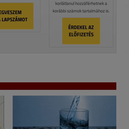
korlátlanul hozzáférhetnek a
korábbi számok tartalmához is.
EGVESZEM
A LAPSZÁMOT
ÉRDEKEL AZ
ELŐFIZETÉS