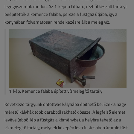
legegyszerűbb módon. Az 1. képen látható, rézből készült tartályt
beépítették a kemence falába, persze a füstgáz útjába, így a
konyhában folyamatosan rendelkezésre állt a meleg víz.
1. kép. Kemence falába épített vízmelegítő tartály
Következő tárgyunk öntöttvas kályhába építhető be. Ezek a nagy
méretű kályhák több darabból rakhatók össze. A legfelső elemet
levéve (ebből lép a füstgáz a kéménybe), a helyére tehető az a
vízmelegítő tartály, melynek közepén lévő füstcsőben áramló füst