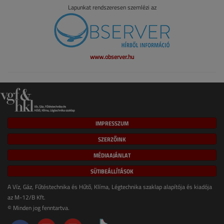
Lapunkat rendszeresen szemlézi az
www.observer.hu
IMPRESSZUM
SZERZŐINK
MÉDIAAJÁNLAT
SÜTIBEÁLLÍTÁSOK
A Víz, Gáz, Fűtéstechnika és Hűtő, Klíma, Légtechnika szaklap alapítója és kiadója
az M-12/B Kft.
© Minden jog fenntartva.