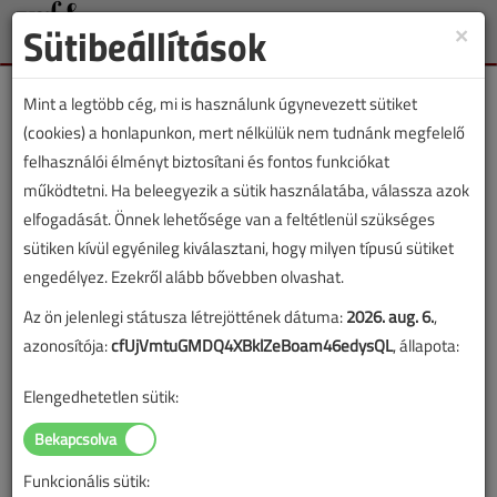
Sütibeállítások
×
Toggle
naviga
Mint a legtöbb cég, mi is használunk úgynevezett sütiket
(cookies) a honlapunkon, mert nélkülük nem tudnánk megfelelő
felhasználói élményt biztosítani és fontos funkciókat
működtetni. Ha beleegyezik a sütik használatába, válassza azok
Lapszám:
elfogadását. Önnek lehetősége van a feltétlenül szükséges
sütiken kívül egyénileg kiválasztani, hogy milyen típusú sütiket
TARTALOM
engedélyez. Ezekről alább bővebben olvashat.
Az ön jelenlegi státusza létrejöttének dátuma:
2026. aug. 6.
,
Szakmatörténet
azonosítója:
cfUjVmtuGMDQ4XBklZeBoam46edysQL
, állapota:
A hőhasznosítás különleges
Elengedhetetlen sütik:
eszközei
Gépészet és a múlt
Funkcionális sütik: