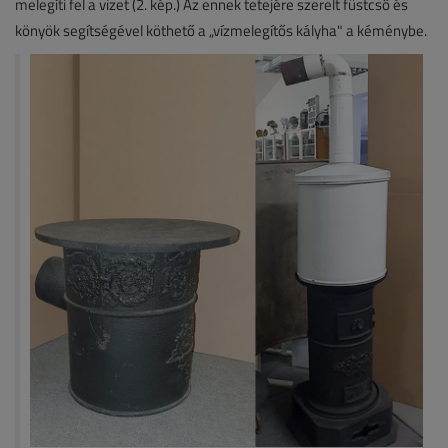
melegíti fel a vizet (2. kép.) Az ennek tetejére szerelt füstcső és
könyök segítségével köthető a „vízmelegítős kályha" a kéménybe.