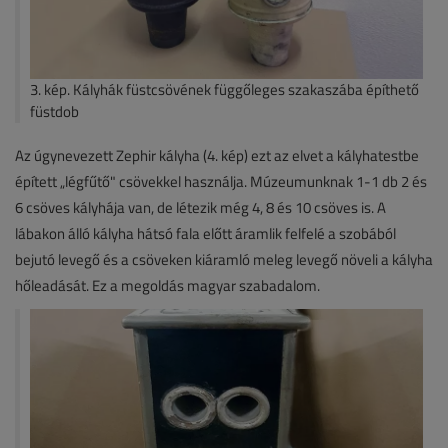
3. kép. Kályhák füstcsövének függőleges szakaszába építhető
füstdob
Az úgynevezett Zephir kályha (4. kép) ezt az elvet a kályhatestbe
épített „légfűtő" csövekkel használja. Múzeumunknak 1-1 db 2 és
6 csöves kályhája van, de létezik még 4, 8 és 10 csöves is. A
lábakon álló kályha hátsó fala előtt áramlik felfelé a szobából
bejutó levegő és a csöveken kiáramló meleg levegő növeli a kályha
hőleadását. Ez a megoldás magyar szabadalom.