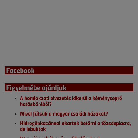
Facebook
Figyelmébe ajánljuk
A homlokzati elvezetés kikerül a kéményseprő
hatásköréből?
Mivel fűtsük a magyar családi házakat?
Hidrogénkazánnal akartak betörni a tőzsdepiacra,
de lebuktak