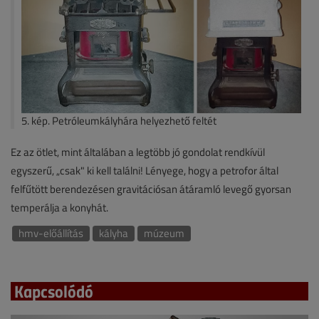
5. kép. Petróleumkályhára helyezhető feltét
Ez az ötlet, mint általában a legtöbb jó gondolat rendkívül
egyszerű, „csak" ki kell találni! Lényege, hogy a petrofor által
felfűtött berendezésen gravitációsan átáramló levegő gyorsan
temperálja a konyhát.
hmv-előállítás
kályha
múzeum
Kapcsolódó