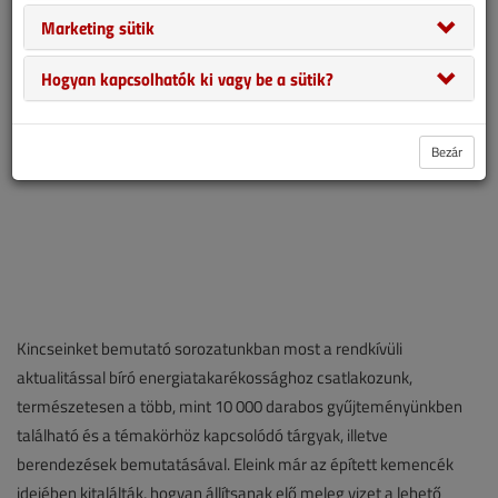
fűtési hő mennyiségét.
Marketing sütik
Hogyan kapcsolhatók ki vagy be a sütik?
Bezár
Kincseinket bemutató sorozatunkban most a rendkívüli
aktualitás­sal bíró energiatakarékossághoz csatlakozunk,
természetesen a több, mint 10 000 darabos gyűjteményünkben
található és a témakörhöz kapcso­lódó tárgyak, illetve
berendezések bemutatásával. Eleink már az épített kemencék
idejében kitalálták, hogyan állítsanak elő meleg vizet a lehető