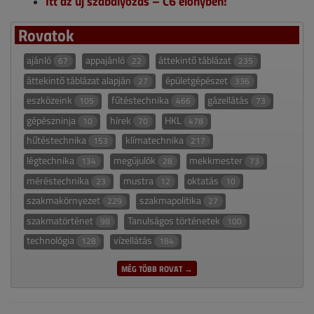
Itt az új szabályozás – C6 előnyben!
Rovatok
ajánló
appajánló
áttekintő táblázat
67
22
235
áttekintő táblázat alapján
épületgépészet
27
336
eszközeink
fűtéstechnika
gázellátás
105
466
73
gépészninja
hírek
HKL
10
70
478
hűtéstechnika
klímatechnika
153
217
légtechnika
megújulók
mekkmester
134
28
73
méréstechnika
mustra
oktatás
23
12
10
szakmakörnyezet
szakmapolitika
229
27
szakmatörténet
Tanulságos történetek
98
100
technológia
vízellátás
128
184
MÉG TÖBB ROVAT →