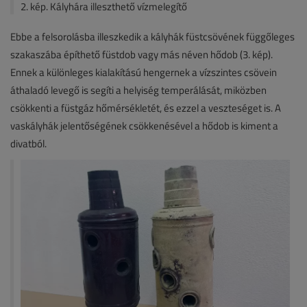
2. kép. Kályhára illeszthető vízmelegítő
Ebbe a felsorolásba illeszkedik a kályhák füstcsövének függőleges
szakaszába építhető füstdob vagy más néven hődob (3. kép).
Ennek a különleges kialakítású hengernek a vízszintes csövein
áthaladó levegő is segíti a helyiség temperálását, miközben
csökkenti a füstgáz hőmérsék­letét, és ezzel a veszteséget is. A
vaskályhák jelentőségének csökkenésével a hődob is kiment a
divatból.