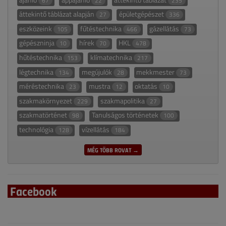
67
22
235
áttekintő táblázat alapján
épületgépészet
27
336
eszközeink
fűtéstechnika
gázellátás
105
466
73
gépészninja
hírek
HKL
10
70
478
hűtéstechnika
klímatechnika
153
217
légtechnika
megújulók
mekkmester
134
28
73
méréstechnika
mustra
oktatás
23
12
10
szakmakörnyezet
szakmapolitika
229
27
szakmatörténet
Tanulságos történetek
98
100
technológia
vízellátás
128
184
MÉG TÖBB ROVAT →
Facebook