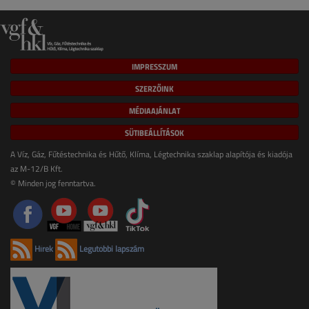
IMPRESSZUM
SZERZŐINK
MÉDIAAJÁNLAT
SÜTIBEÁLLÍTÁSOK
A Víz, Gáz, Fűtéstechnika és Hűtő, Klíma, Légtechnika szaklap alapítója és kiadója
az M-12/B Kft.
© Minden jog fenntartva.
Hírek
Legutóbbi lapszám