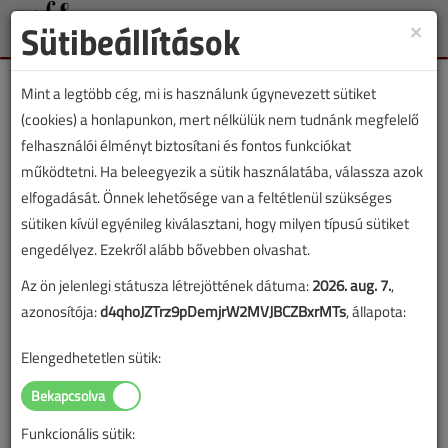
Sütibeállítások
×
Toggle
naviga
Mint a legtöbb cég, mi is használunk úgynevezett sütiket
(cookies) a honlapunkon, mert nélkülük nem tudnánk megfelelő
felhasználói élményt biztosítani és fontos funkciókat
működtetni. Ha beleegyezik a sütik használatába, válassza azok
Címke: zöld energia
elfogadását. Önnek lehetősége van a feltétlenül szükséges
sütiken kívül egyénileg kiválasztani, hogy milyen típusú sütiket
„zöld energia” címkével jelölt tartalmak
engedélyez. Ezekről alább bővebben olvashat.
Gondolkodjunk kicsit!
Az ön jelenlegi státusza létrejöttének dátuma:
2026. aug. 7.
,
azonosítója:
d4qhoJZTrz9pDemjrW2MVJBCZBxrMTs
, állapota:
2026. július-augusztusi lapszám
Elengedhetetlen sütik:
Az új kormány egyik legfontosabb gazdaságpolitikai
feladata, hogy a lehető leggyorsabban
hozzáférhetővé váljanak az uniós források. A pénz
Funkcionális sütik:
megszerzése azonban csak az első lépés: legalább