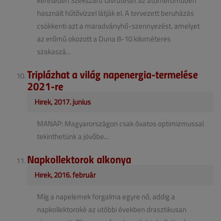
keretében Szekszárd távfűtését az atomerőműben
használt hűtővízzel látják el. A tervezett beruházás
csökkenti azt a maradványhő-szennyezést, amelyet
az erőmű okozott a Duna 8-10 kilométeres
szakaszá...
Triplázhat a világ napenergia-termelése
2021-re
Hírek, 2017. június
MANAP: Magyarországon csak óvatos optimizmussal
tekinthetünk a jövőbe...
Napkollektorok alkonya
Hírek, 2016. február
Míg a napelemek forgalma egyre nő, addig a
napkollektoroké az utóbbi években drasztikusan