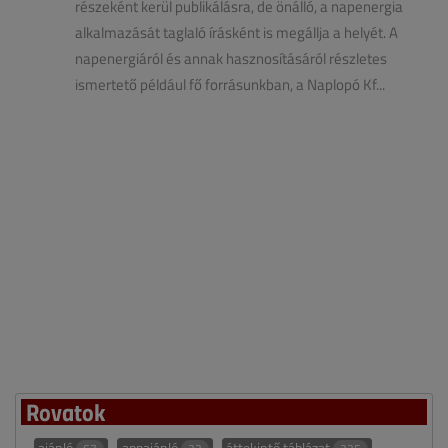
részeként kerül publikálásra, de önálló, a napenergia
alkalmazását taglaló írásként is megállja a helyét. A
napenergiáról és annak hasznosításáról részletes
ismertető például fő forrásunkban, a Naplopó Kf...
Rovatok
ajánló
appajánló
áttekintő táblázat