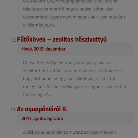
visszaesett. Olyan megfogalmazást is hallottunk
felelős szakembertől, hogy a napkollektor-piac
összeomlott. Ugyan nem mindenkinek ilyen markáns
a véleménye, de ...
Fűtőkövek – zeolitos hőszivattyú
Hírek, 2015. december
Öt évvel ezelőtt jelent meg a magyar piacon a
zeolitos hőszivattyú. Ez a berendezés lehetővé teszi,
hogy otthonunkat egy speciális kővel, a zeolittal
melegítsük. Mikor lesz Magyarországon is piacérett a
technológia?...
Az aquapóniáról II.
2013. áprilisi lapszám
A cikk az aquapóniát bemutató sorozat második