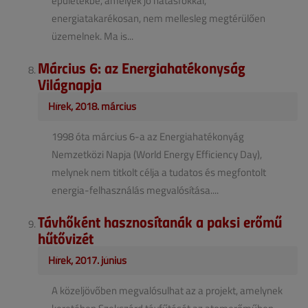
épületekbe, amelyek jó hatásfokkal,
energiatakarékosan, nem mellesleg megtérülően
üzemelnek. Ma is...
Március 6: az Energiahatékonyság
Világnapja
Hírek, 2018. március
1998 óta március 6-a az Energiahatékonyág
Nemzetközi Napja (World Energy Efficiency Day),
melynek nem titkolt célja a tudatos és megfontolt
energia-felhasználás megvalósítása....
Távhőként hasznosítanák a paksi erőmű
hűtővizét
Hírek, 2017. június
A közeljövőben megvalósulhat az a projekt, amelynek