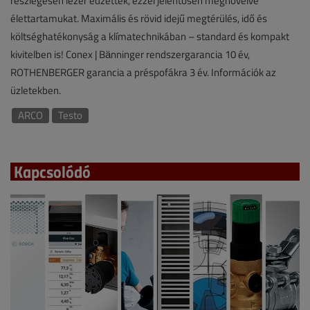
részlegesen lézer edzettek, ezzel jelentősen megnövelve
élettartamukat. Maximális és rövid idejű megtérülés, idő és
költséghatékonyság a klímatechnikában – standard és kompakt
kivitelben is! Conex | Bänninger rendszergarancia 10 év,
ROTHENBERGER garancia a préspofákra 3 év. Információk az
üzletekben.
ARCO
Testo
Kapcsolódó