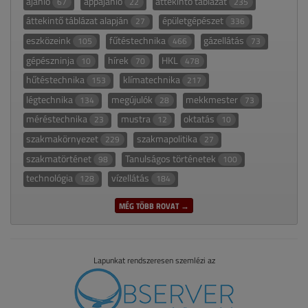
ajánló
appajánló
áttekintő táblázat
67
22
235
áttekintő táblázat alapján
épületgépészet
27
336
eszközeink
fűtéstechnika
gázellátás
105
466
73
gépészninja
hírek
HKL
10
70
478
hűtéstechnika
klímatechnika
153
217
légtechnika
megújulók
mekkmester
134
28
73
méréstechnika
mustra
oktatás
23
12
10
szakmakörnyezet
szakmapolitika
229
27
szakmatörténet
Tanulságos történetek
98
100
technológia
vízellátás
128
184
MÉG TÖBB ROVAT →
Lapunkat rendszeresen szemlézi az