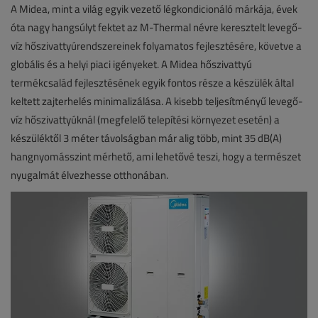
A Midea, mint a világ egyik vezető légkondicionáló márkája, évek
óta nagy hangsúlyt fektet az M-Thermal névre keresztelt levegő-
víz hőszivattyúrendszereinek folyamatos fejlesztésére, követve a
globális és a helyi piaci igényeket. A Midea hőszivattyú
termékcsalád fejlesztésének egyik fontos része a készülék által
keltett zajterhelés minimalizálása. A kisebb teljesítményű levegő-
víz hőszivattyúknál (megfelelő telepítési környezet esetén) a
készüléktől 3 méter távolságban már alig több, mint 35 dB(A)
hangnyomásszint mérhető, ami lehetővé teszi, hogy a természet
nyugalmát élvezhesse otthonában.