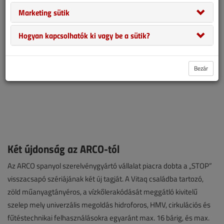
Marketing sütik
Hogyan kapcsolhatók ki vagy be a sütik?
Bezár
Két újdonság az ARCO-tól
Az ARCO spanyol szerelvénygyártó vállalat piacra dobta a „STOP”
visszacsapó szériájának két új tagját. A Vitaq családba tartozó,
zöld műanyagtányéros, a vízkőlerakódását meggátló kivitelű
szelep mely univerzális megoldás hidroforos, HMV, cirkulációs és
fűtéstechnikai felhasználásokra egyaránt max. 16 bárig, és max.