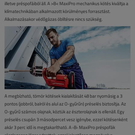
illetve préspofáiból áll. A >B< MaxiPro mechanikus kötés kiváltja a
klímatechnikában alkalmazott körülményes forrasztást.
Alkalmazásakor védőgázas öblítésre nincs szükség.
A megbízható, tömör kötések kialakítását 48 bar nyomásig a 3
pontos (jobbról, balról és alul az O-gyűrűn) préselés biztosítja. Az
O-gyűrű számos olajnak, köztük az észterolajnak is ellenáll. Egy
préselés csupán 3 másodpercet vesz igénybe, ezzel kötésenként
akár 3 perc idő is megtakarítható. A ›B‹ MaxiPro préspofák