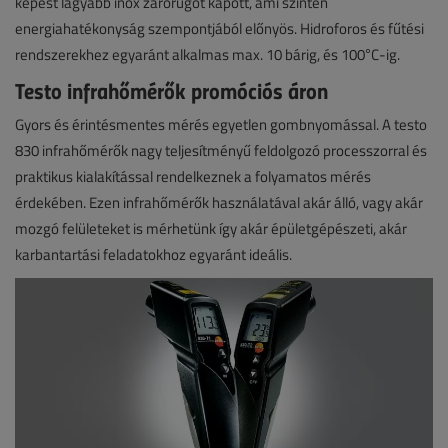
képest lágyabb inox zárórugót kapott, ami szintén
energiahatékonyság szempontjából előnyös. Hidroforos és fűtési
rendszerekhez egyaránt alkalmas max. 10 bárig, és 100°C-ig.
Testo infrahőmérők promóciós áron
Gyors és érintésmentes mérés egyetlen gombnyomással. A testo
830 infrahőmérők nagy teljesítményű feldolgozó processzorral és
praktikus kialakítással rendelkeznek a folyamatos mérés
érdekében. Ezen infrahőmérők használatával akár álló, vagy akár
mozgó felületeket is mérhetünk így akár épületgépészeti, akár
karbantartási feladatokhoz egyaránt ideális.