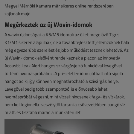
Megyei Mérnöki Kamara már sikeres online rendszerében
zajlanak majd.
Megérkeztek az új Wavin-idomok
A wavin újdonságai, a K5/M5 idomok az őket megelőző Tigris
K1/M1 sikerén alapulnak, de a továbbfejlesztett jellemzőknek hála
még egyszerűbb szerelést és jobb működést tesznek lehetővé. Az
új Wavin-idomok elsőként rendelkeznek a piacon az innovatív
Acoustic Leak Alert hangos szivárgásjelző funkcióval levegővel
történő nyomáspróbához. A préseletlen idom jól hallható sípoló
hangot ad ki, így könnyen meghatározható a szivárgás helye.
Levegővel pedig több szempontból is előnyösebb lehet
nyomáspróbát végezni, mint vízzel: nincsenek fagy- és vízkárok,
nem kell legionella-veszélytől tartani a csővezetékben pangó víz
miatt, és tisztább marad a munkaterület.