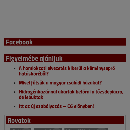
Facebook
Figyelmébe ajánljuk
A homlokzati elvezetés kikerül a kéményseprő
hatásköréből?
Mivel fűtsük a magyar családi házakat?
Hidrogénkazánnal akartak betörni a tőzsdepiacra,
de lebuktak
Itt az új szabályozás – C6 előnyben!
Rovatok