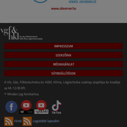
www.observer.hu
IMPRESSZUM
SZERZŐINK
MÉDIAAJÁNLAT
SÜTIBEÁLLÍTÁSOK
A Víz, Gáz, Fűtéstechnika és Hűtő, Klíma, Légtechnika szaklap alapítója és kiadója
az M-12/B Kft.
© Minden jog fenntartva.
Hírek
Legutóbbi lapszám