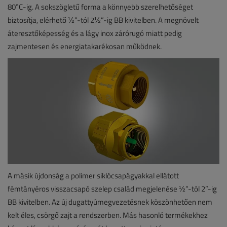
80°C-ig. A sokszögletű forma a könnyebb szerelhetőséget
biztosítja, elérhető ½”-tól 2½”-ig BB kivitelben. A megnövelt
áteresztőképesség és a lágy inox zárórugó miatt pedig
zajmentesen és energiatakarékosan működnek.
A másik újdonság a polimer siklócsapágyakkal ellátott
fémtányéros visszacsapó szelep család megjelenése ½”-tól 2”-ig
BB kivitelben. Az új dugattyúmegvezetésnek köszönhetően nem
kelt éles, csörgő zajt a rendszerben. Más hasonló termékekhez