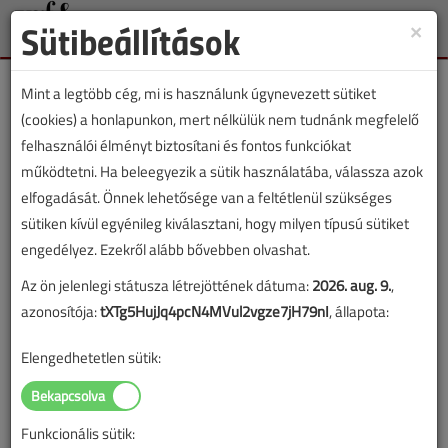
Sütibeállítások
×
Toggle
naviga
Mint a legtöbb cég, mi is használunk úgynevezett sütiket
(cookies) a honlapunkon, mert nélkülük nem tudnánk megfelelő
felhasználói élményt biztosítani és fontos funkciókat
működtetni. Ha beleegyezik a sütik használatába, válassza azok
Lapszám:
elfogadását. Önnek lehetősége van a feltétlenül szükséges
sütiken kívül egyénileg kiválasztani, hogy milyen típusú sütiket
TARTALOM
engedélyez. Ezekről alább bővebben olvashat.
Az ön jelenlegi státusza létrejöttének dátuma:
2026. aug. 9.
,
Hírek
azonosítója:
tXTg5HujJq4pcN4MVul2vgze7jH79nI
, állapota:
ARCO, Testo, MÉN, Wavin,
Elengedhetetlen sütik:
Midea, >B< MaxiPro
Októberi hírek
Funkcionális sütik: