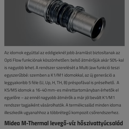
Az idomok egyúttal az eddigieknél jobb áramlást biztosítanak az
Opti Flow funkciónak köszönhetően: belső átmérőjük akár 50%-kal
is nagyobb lehet. A rendszer szerelését a Multi Jaw funkció teszi
egyszerűbbé: szemben a K1/M1 idomokkal, az új generáció a
leggyakoribb 5 féle (U, Up, H, TH, B) préspofával is préselhető. A
K5/M5 idomok a 16-40 mm-es mérettartományban érhetők el
egyelőre – az ennél nagyobb átmérők a már jól bevált K1/M1
rendszer tagjaiként vásárolhatók. A termékcsalád minden idoma
illeszkedik ugyanahhoz a többrétegű kompozit csőrendszerhez.
Midea M-Thermal levegő-víz hőszivattyúcsalád