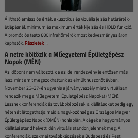
Állítható emissziós érték, akusztikus és vizuális jelzés határérték-
átlépésnél, minimum és maximum érték kijelzés és HOLD funkció.
A promóciós testo 830 infrahőmérők most kedvezményes áron
kaphatók.
Részletek →
A netre költözik a Műegyetemi Épületgépész
Napok (MÉN)
Az időpont nem változott, de az idei rendezvény jelentősen más
lesz, mint amit megszokhattunk az elmúlt huszonöt évben.
November 26–27-én ugyanis a járványveszély miatt virtuálisan
rendezik meg a Műegyetemi Épületgépész Napokat (MÉN).
Lesznek konferenciák és továbbképzések, a kiállításokat pedig egy
héten át látogathatja majd a nagyközönség az Országos Magyar
Épületgépész Napok (OMÉN) honlapján. A cégek a hagyományos
kiállítási stand helyett idén virtuális standon jelennek meg. A
konferenciák, szakmai továbbképzések a Budapesti és Pest