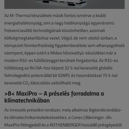
Az M-Thermal készülékek másik fontos ismérve a kiváló
energiahatékonyság, ami a nagy hatékonyságú egyenáramú
frekvenciaváltó technológiának köszönhetően, azonnali
költségmegtakarításhoz vezet. Végül, de nem utolsó sorban, a
környezeti fenntarthatóság figyelembevétele sem elhanyagolható
szempont, éppen ezért a Midea hőszivattyú-készülékei már a
modern R32-es hűtőközeggel kerülnek forgalomba. Az R32-es
hűtőközeg az R410A-hoz képest 32 %-kal kevesebb globális
felmelegedési potenciállal bír (GWP), és használatával 75 %-kal
kevesebb CO
kibocsátás valósítható meg.
2
>B< MaxiPro – A préselés forradalma a
klímatechnikában
Az innovatív préselési rendszer, mely alkalmas légkondicionálási-
és klímatechnikai kivitelezésekhez, a Conex | Bänninger >B<
MaxiPro fittingjeiből és a ROTHENBERGER hozzáillő présgépeiből