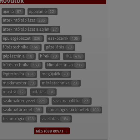
ajánló
appajánló
67
22
áttekintő táblázat
235
áttekintő táblázat alapján
27
épületgépészet
eszközeink
336
105
fűtéstechnika
gázellátás
466
73
gépészninja
hírek
HKL
10
70
478
hűtéstechnika
klímatechnika
153
217
légtechnika
megújulók
134
28
mekkmester
méréstechnika
73
23
mustra
oktatás
12
10
szakmakörnyezet
szakmapolitika
229
27
szakmatörténet
Tanulságos történetek
98
100
technológia
vízellátás
128
184
MÉG TÖBB ROVAT →