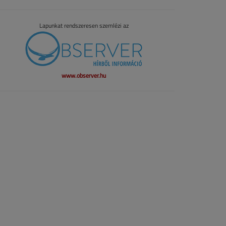
Lapunkat rendszeresen szemlézi az
www.observer.hu