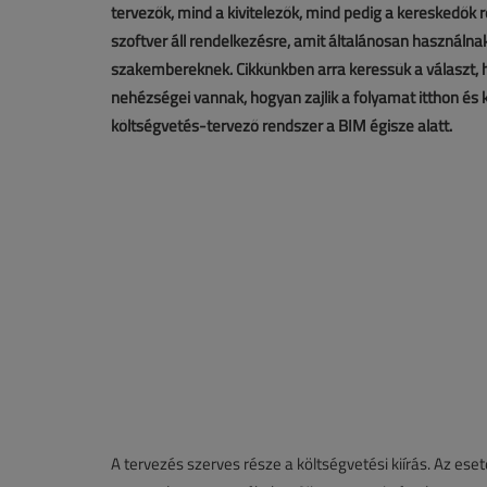
tervezők, mind a kivitelezők, mind pedig a kereskedők
szoftver áll rendelkezésre, amit általánosan használn
szakembereknek. Cikkünkben arra keressük a választ, h
nehézségei vannak, hogyan zajlik a folyamat itthon és
költségvetés-tervező rendszer a BIM égisze alatt.
A tervezés szerves része a költségvetési kiírás. Az e