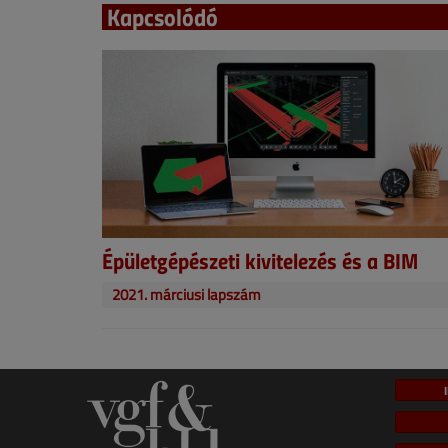
Kapcsolódó
Épületgépészeti kivitelezés és a BIM
2021. márciusi lapszám