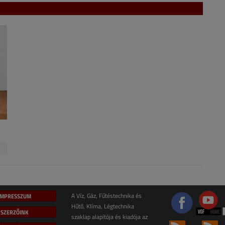
IMPRESSZUM
A Víz, Gáz, Fűtéstechnika és
Hűtő, Klíma, Légtechnika
SZERZŐINK
szaklap alapítója és kiadója az