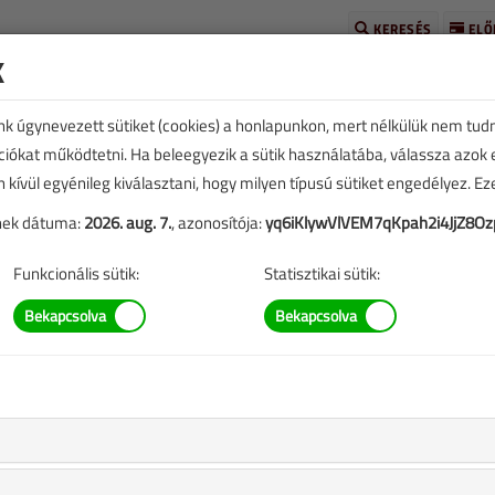
KERESÉS
ELŐ
k
unk úgynevezett sütiket (cookies) a honlapunkon, mert nélkülük nem tud
kciókat működtetni. Ha beleegyezik a sütik használatába, válassza azok
n kívül egyénileg kiválasztani, hogy milyen típusú sütiket engedélyez. E
tének dátuma:
2026. aug. 7.
, azonosítója:
yq6iKlywVlVEM7qKpah2i4JjZ8Oz
TARTALOM
Funkcionális sütik:
Statisztikai sütik:
 gyakorlata
agyis a BIM lesz a jövő
bert
|
2409 |
eplő információk mára aktualitásukat veszíthették, valamint a
b.).