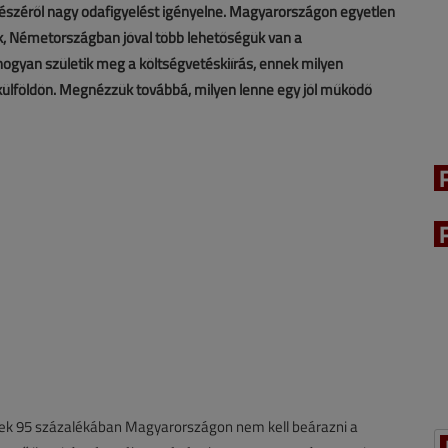
 részéről nagy odafigyelést igényelne. Magyarországon egyetlen
ak, Németországban jóval több lehetőségük van a
ogyan születik meg a költségvetéskiírás, ennek milyen
 külföldön. Megnézzük továbbá, milyen lenne egy jól működő
setek 95 százalékában Magyarországon nem kell beárazni a