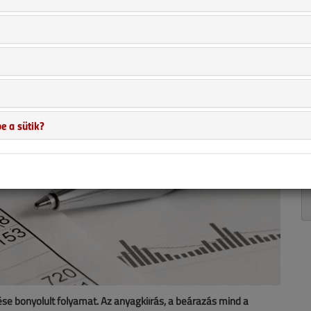
e a sütik?
se bonyolult folyamat. Az anyagkiírás, a beárazás mind a