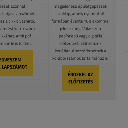
téssel, azonnal
megjelenésű épületgépészeti
lhatja a lapszámot,
szaklap, amely nyomtatott
z a cikk olvasható,
formában évente 10 alakommal
záférést kap a szám
jelenik meg. Válasszon
cikkéhez, amit pdf
papíralapú vagy digitális
ban le is tölthet.
előfizetést! Előfizetőink
korlátlanul hozzáférhetnek a
korábbi számok tartalmához is.
EGVESZEM
A LAPSZÁMOT
ÉRDEKEL AZ
ELŐFIZETÉS