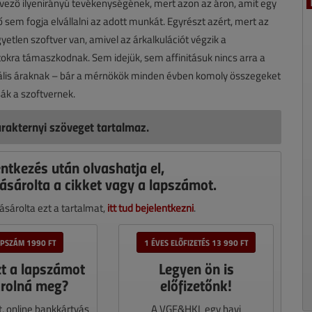
rvező ilyenirányú tevékenységének, mert azon az áron, amit egy
ő sem fogja elvállalni az adott munkát. Egyrészt azért, mert az
tlen szoftver van, amivel az árkalkulációt végzik a
tokra támaszkodnak. Sem idejük, sem affinitásuk nincs arra a
ális áraknak – bár a mérnökök minden évben komoly összegeket
sák a szoftvernek.
rakternyi szöveget tartalmaz.
entkezés után olvashatja el,
ásárolta a cikket vagy a lapszámot.
sárolta ezt a tartalmat,
itt tud bejelentkezni
.
APSZÁM 1990 FT
1 ÉVES ELŐFIZETÉS 13 990 FT
zt a lapszámot
Legyen ön is
rolná meg?
előfizetőnk!
t, online bankkártyás
A VGF&HKL egy havi