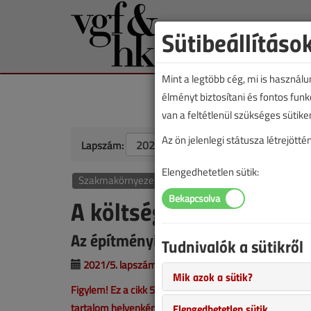
Sütibeállításo
Mint a legtöbb cég, mi is használ
élményt biztosítani és fontos fun
van a feltétlenül szükséges sütike
Az ön jelenlegi státusza létrejöt
Lapszám:
Elengedhetetlen sütik:
Szakmakörnyezet
A költségvetés-készítés
Az építményinformációs adatbázis, v
Tudnivalók a sütikről
2021/5. lapszám
|
Lantos Tivadar
Szemán Ró
Mik azok a sütik?
Figylem! Ez a cikk 5 éve frissült utoljára. A benne szer
tartalom helyenként hiányos lehet (képek, táblázatok st
Elengedhetetlen sütik