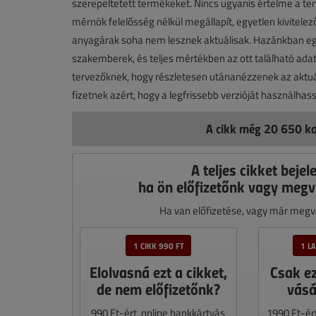
szerepeltetett termékeket. Nincs ugyanis értelme a te
mérnök felelősség nélkül megállapít, egyetlen kivitelez
anyagárak soha nem lesznek aktuálisak. Hazánkban egye
szakemberek, és teljes mértékben az ott található ada
tervezőknek, hogy részletesen utánanézzenek az aktu
fizetnek azért, hogy a legfrissebb verzióját használhas
A cikk még 20 650 ka
A teljes cikket bejel
ha ön előfizetőnk vagy megv
Ha van előfizetése, vagy már megvá
1 CIKK 990 FT
1 L
Elolvasná ezt a cikket,
Csak e
de nem előfizetőnk?
vásá
990 Ft-ért, online bankkártyás
1990 Ft-ér