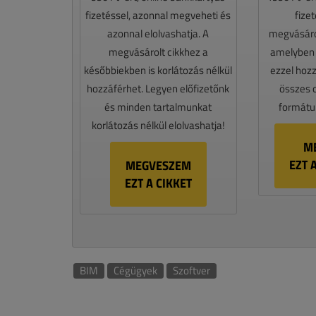
fizetéssel, azonnal megveheti és
fize
azonnal elolvashatja. A
megvásáro
megvásárolt cikkhez a
amelyben e
későbbiekben is korlátozás nélkül
ezzel hoz
hozzáférhet. Legyen előfizetőnk
összes 
és minden tartalmunkat
formátum
korlátozás nélkül elolvashatja!
M
EZT 
MEGVESZEM
EZT A CIKKET
BIM
Cégügyek
Szoftver