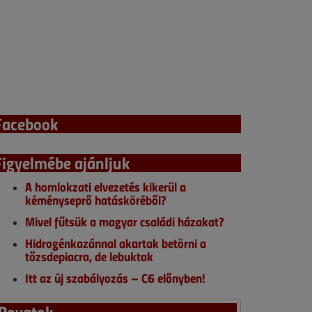
Facebook
Figyelmébe ajánljuk
A homlokzati elvezetés kikerül a
kéményseprő hatásköréből?
Mivel fűtsük a magyar családi házakat?
Hidrogénkazánnal akartak betörni a
tőzsdepiacra, de lebuktak
Itt az új szabályozás – C6 előnyben!
Rovatok