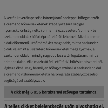
A kettős keverőkapcsolás háromjáratú szeleppel hőfogyasztók
előremenő hőmérsékletének szabályozására szolgál
nyomáskülönbség nélküli primer hálózat esetén. A primer- és
szekunder oldalak hőfoklépcsői eltérők lehetnek. Mivel a primer
oldali előremenő vízhőmérséklet magasabb, mint a szekunder
oldali, valamint a visszatérő hőmérsékletek megegyeznek, a
szekunder oldalon mindig nagyobb lesz a térfogatáram, mint a
primer oldalon. Alkalmazható felületfűtési/-hűtési rendszereknél,
légkezelőknél vagy bármilyen hőfogyasztónál. A szekunder oldal
előremenő vízhőmérsékletét a háromjáratú szabályozószelep
segítségével szabályozzuk.
A cikk még 6 056 karakternyi szöveget tartalmaz.
A teljes cikket bejelentkezés után olvashatja el,