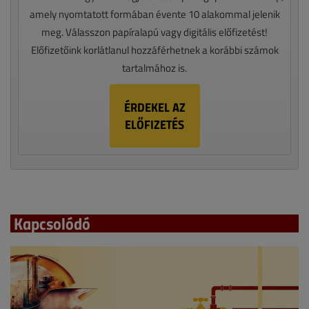
amely nyomtatott formában évente 10 alakommal jelenik
meg. Válasszon papíralapú vagy digitális előfizetést!
Előfizetőink korlátlanul hozzáférhetnek a korábbi számok
tartalmához is.
ÉRDEKEL AZ
ELŐFIZETÉS
Kapcsolódó