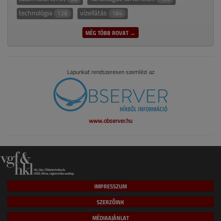
technológia
vízellátás
128
184
MÉG TÖBB ROVAT →
Lapunkat rendszeresen szemlézi az
www.observer.hu
IMPRESSZUM
SZERZŐINK
MÉDIAAJÁNLAT