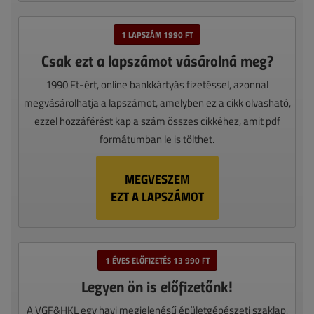
1 LAPSZÁM 1990 FT
Csak ezt a lapszámot vásárolná meg?
1990 Ft-ért, online bankkártyás fizetéssel, azonnal
megvásárolhatja a lapszámot, amelyben ez a cikk olvasható,
ezzel hozzáférést kap a szám összes cikkéhez, amit pdf
formátumban le is tölthet.
MEGVESZEM
EZT A LAPSZÁMOT
1 ÉVES ELŐFIZETÉS 13 990 FT
Legyen ön is előfizetőnk!
A VGF&HKL egy havi megjelenésű épületgépészeti szaklap,