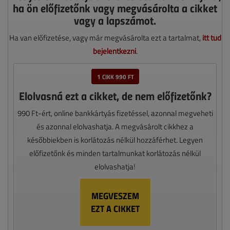
ha ön előfizetőnk vagy megvásárolta a cikket
vagy a lapszámot.
Ha van előfizetése, vagy már megvásárolta ezt a tartalmat,
itt tud
bejelentkezni
.
1 CIKK 990 FT
Elolvasná ezt a cikket, de nem előfizetőnk?
990 Ft-ért, online bankkártyás fizetéssel, azonnal megveheti
és azonnal elolvashatja. A megvásárolt cikkhez a
későbbiekben is korlátozás nélkül hozzáférhet. Legyen
előfizetőnk és minden tartalmunkat korlátozás nélkül
elolvashatja!
MEGVESZEM
EZT A CIKKET