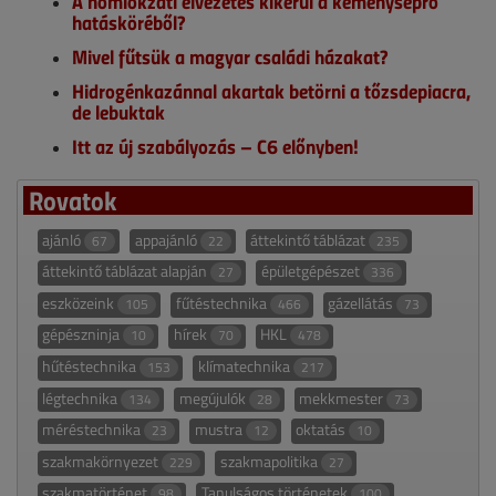
A homlokzati elvezetés kikerül a kéményseprő
hatásköréből?
Mivel fűtsük a magyar családi házakat?
Hidrogénkazánnal akartak betörni a tőzsdepiacra,
de lebuktak
Itt az új szabályozás – C6 előnyben!
Rovatok
ajánló
appajánló
áttekintő táblázat
67
22
235
áttekintő táblázat alapján
épületgépészet
27
336
eszközeink
fűtéstechnika
gázellátás
105
466
73
gépészninja
hírek
HKL
10
70
478
hűtéstechnika
klímatechnika
153
217
légtechnika
megújulók
mekkmester
134
28
73
méréstechnika
mustra
oktatás
23
12
10
szakmakörnyezet
szakmapolitika
229
27
szakmatörténet
Tanulságos történetek
98
100