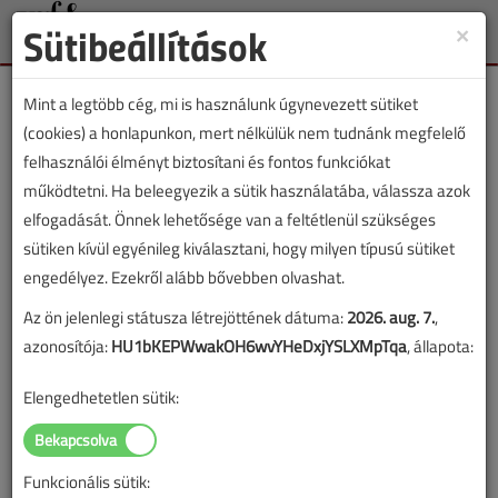
Sütibeállítások
×
Toggle
naviga
Mint a legtöbb cég, mi is használunk úgynevezett sütiket
(cookies) a honlapunkon, mert nélkülük nem tudnánk megfelelő
felhasználói élményt biztosítani és fontos funkciókat
működtetni. Ha beleegyezik a sütik használatába, válassza azok
Lapszám:
elfogadását. Önnek lehetősége van a feltétlenül szükséges
sütiken kívül egyénileg kiválasztani, hogy milyen típusú sütiket
TARTALOM
engedélyez. Ezekről alább bővebben olvashat.
Az ön jelenlegi státusza létrejöttének dátuma:
2026. aug. 7.
,
Fűtéstechnika
HKL
azonosítója:
HU1bKEPWwakOH6wvYHeDxjYSLXMpTqa
, állapota:
Nyomáskülönbség nélküli
Elengedhetetlen sütik:
primer elosztóhálózatoknál
alkalmazott kettős
Funkcionális sütik: