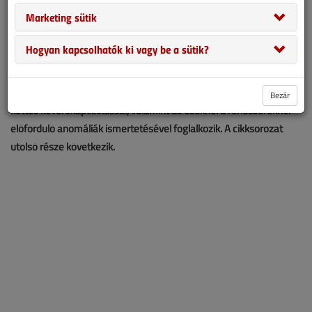
csőhálózatok hidraulikájával foglalkozom, valamint közel 5 éve
Marketing sütik
fűtési, hűtési és HMV cirkulációs rendszerek hidraulikai
beszabályozásával. Idén megjelenítésre került az általam írt
Hogyan kapcsolhatók ki vagy be a sütik?
Fűtési-hűtési csőhálózatok hidraulikája c. kiadvány, amelyből 1-1
témakört „kiemelve” mutatok be egyes fejezeteket. Az 5. rész a
nyomáskülönbség nélküli primer elosztóhálózatoknál alkalmazott
Bezár
kettős keverőkapcsolással, valamint az ezeknél a rendszereknél
előforduló anomáliák ismertetésével foglalkozik. A cikksorozat
utolsó része következik.