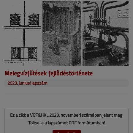
Melegvízfűtések fejlődéstörténete
2023. júniusi lapszám
Ez a cikk a VGF&HKL 2023. novemberi számában jelent meg.
Töltse le a lapszámot PDF formátumban!